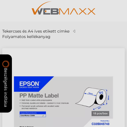
Tekercses és A4 íves etikett címke
Folyamatos kellékanyag
Beszélgetés indítása