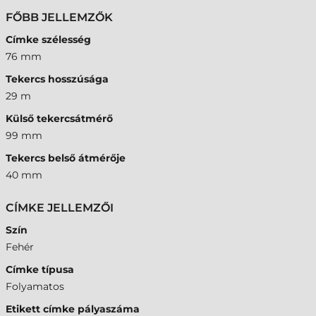
FŐBB JELLEMZŐK
Címke szélesség
76 mm
Tekercs hosszúsága
29 m
Külső tekercsátmérő
99 mm
Tekercs belső átmérője
40 mm
CÍMKE JELLEMZŐI
Szín
Fehér
Címke típusa
Folyamatos
Etikett címke pályaszáma