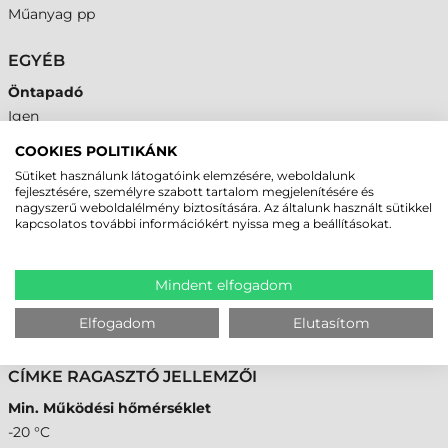
Műanyag pp
EGYÉB
Öntapadó
Igen
COOKIES POLITIKÁNK
ALKALMAZHATÓSÁG
Sütiket használunk látogatóink elemzésére, weboldalunk
fejlesztésére, személyre szabott tartalom megjelenítésére és
Időjárásálló címke
nagyszerű weboldalélmény biztosítására. Az általunk használt sütikkel
Igen
kapcsolatos további információkért nyissa meg a beállításokat.
Általános felhasználás
Igen
Mindent elfogadom
Ipari, extrém címke
Elfogadom
Elutasítom
Igen
CÍMKE RAGASZTÓ JELLEMZŐI
Min. Működési hőmérséklet
-20 °C