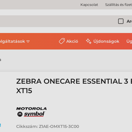
Kapcsolat
Szállítás és fize
Ar
olgáltatások
Akció
Újdonságok
Üg
a
ZEBRA ONECARE ESSENTIAL 3 
XT15
Cikkszám:
Z1AE-OMXT15-3C00