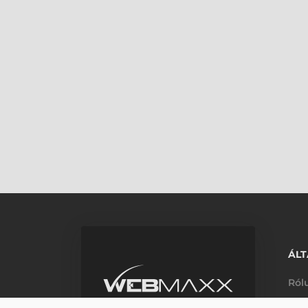
ÁLT
Ról
Elé