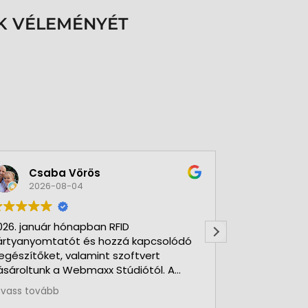
K VÉLEMÉNYÉT
Csaba Vörös
Éva 
2026-08-04
2026-
026. január hónapban RFID
Nagyon szer
ártyanyomtatót és hozzá kapcsolódó
Kft-t. Gyorsa
iegészítőket, valamint szoftvert
Udvarias, ho
ásároltunk a Webmaxx Stúdiótól. A
eszerzés megkezdése előtt segítettek
lvass tovább
z igényeink szerinti típus