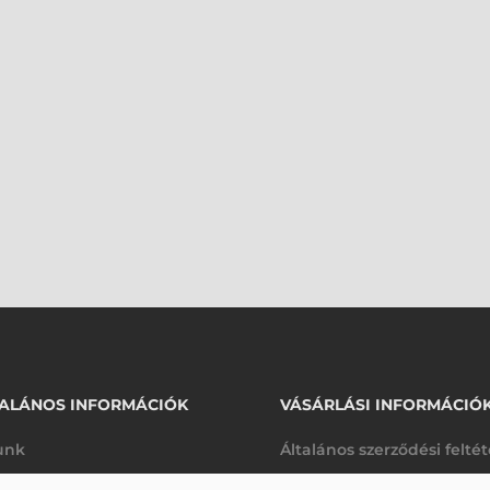
ALÁNOS INFORMÁCIÓK
VÁSÁRLÁSI INFORMÁCIÓ
unk
Általános szerződési felté
rhetőségek
Adatkezelési tájékoztató