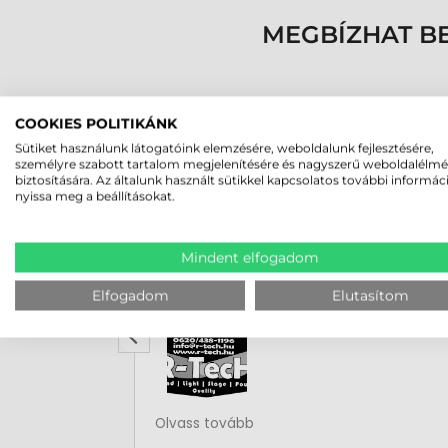
MEGBÍZHAT B
COOKIES POLITIKÁNK
Sütiket használunk látogatóink elemzésére, weboldalunk fejlesztésére,
személyre szabott tartalom megjelenítésére és nagyszerű weboldalélm
biztosítására. Az általunk használt sütikkel kapcsolatos további informác
nyissa meg a beállításokat.
Rucska Dániel
Mindent elfogadom
2026-05-29
Elfogadom
Elutasítom
Rendben volt a rendelésem
Olvass tovább