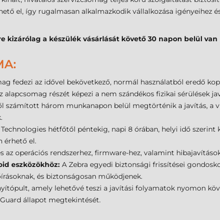
hető el, így rugalmasan alkalmazkodik vállalkozása igényeihez é
e kizárólag a készülék vásárlását követő 30 napon belül van
MA:
ag fedezi az idővel bekövetkező, normál használatból eredő ko
z alapcsomag részét képezi a nem szándékos fizikai sérülések javí
l számított három munkanapon belül megtörténik a javítás, a vi
.
Technologies hétfőtől péntekig, napi 8 órában, helyi idő szerint 
 érhető el.
s az operációs rendszerhez, firmware-hez, valamint hibajavításo
roid eszközökhöz:
A Zebra egyedi biztonsági frissítései gondosk
őírásoknak, és biztonságosan működjenek.
yítópult, amely lehetővé teszi a javítási folyamatok nyomon köve
eGuard állapot megtekintését.