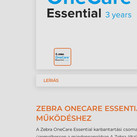
LEÍRÁS
ZEBRA ONECARE ESSENTI
MŰKÖDÉSHEZ
A Zebra OneCare Essential karbantartási csoma
üzemelhessen a mindennapokban A Zebra által kín