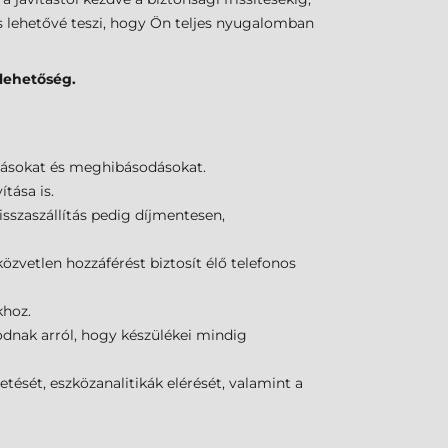
s lehetővé teszi, hogy Ön teljes nyugalomban
 lehetőség.
pásokat és meghibásodásokat.
tása is.
sszaszállítás pedig díjmentesen,
közvetlen hozzáférést biztosít élő telefonos
khoz.
odnak arról, hogy készülékei mindig
tését, eszközanalitikák elérését, valamint a