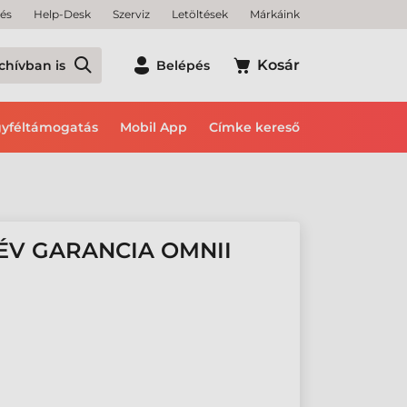
tés
Help-Desk
Szerviz
Letöltések
Márkáink
Kosár
chívban is
Belépés
yféltámogatás
Mobil App
Címke kereső
ÉV GARANCIA OMNII