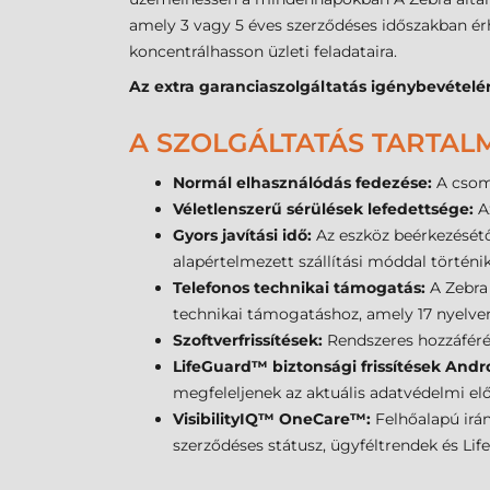
amely 3 vagy 5 éves szerződéses időszakban ér
koncentrálhasson üzleti feladataira.
Az extra garanciaszolgáltatás igénybevételér
A SZOLGÁLTATÁS TARTAL
Normál elhasználódás fedezése:
A csom
Véletlenszerű sérülések lefedettsége:
A
Gyors javítási idő:
Az eszköz beérkezésétő
alapértelmezett szállítási móddal történik
Telefonos technikai támogatás:
A Zebra 
technikai támogatáshoz, amely 17 nyelven
Szoftverfrissítések:
Rendszeres hozzáféré
LifeGuard™ biztonsági frissítések And
megfeleljenek az aktuális adatvédelmi el
VisibilityIQ™ OneCare™:
Felhőalapú irán
szerződéses státusz, ügyféltrendek és Lif