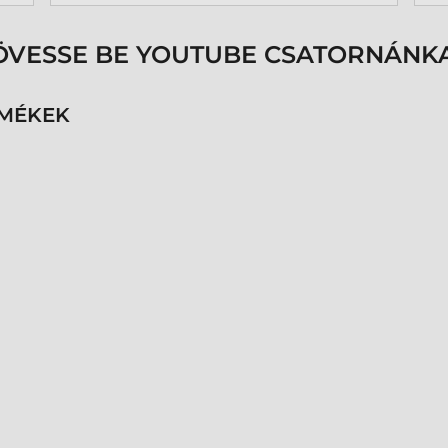
k
p
s
ÖVESSE BE YOUTUBE CSATORNÁNKA
é
h
n
RMÉKEK
v
k
k
p
K