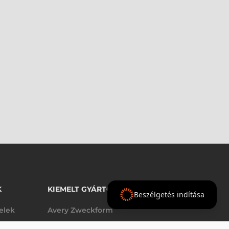
K
KIEMELT GYÁRTÓINK
Beszélgetés indítása
telek
Avery Zweckform
Datalogic