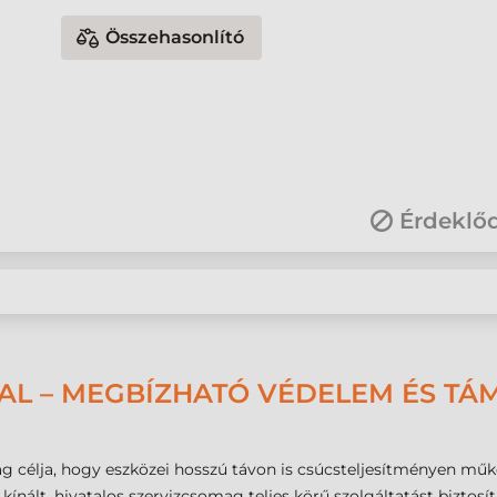
Összehasonlító
Érdeklő
AL – MEGBÍZHATÓ VÉDELEM ÉS TÁ
g célja, hogy eszközei hosszú távon is csúcsteljesítményen mű
ált, hivatalos szervizcsomag teljes körű szolgáltatást biztosít a