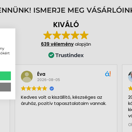
ENNÜNK! ISMERJE MEG VÁSÁRLÓIN
KIVÁLÓ
639 vélemény
alapján
ény
iókért
Éva
2026-08-05
Kedves volt a kiszállító, készséges az
2
áruház, pozitív tapasztalataim vannak.
k
k
v
b
O
a