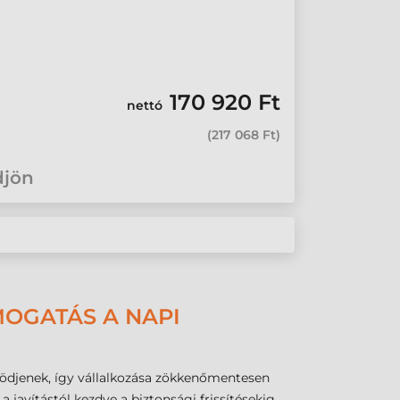
170 920 Ft
nettó
(
217 068 Ft
)
djön
MOGATÁS A NAPI
ködjenek, így vállalkozása zökkenőmentesen
 javítástól kezdve a biztonsági frissítésekig,