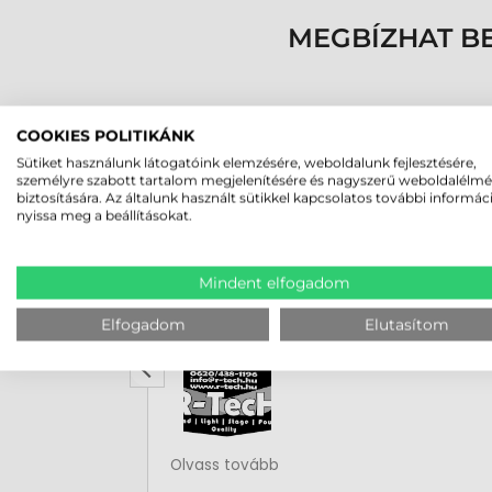
MEGBÍZHAT B
COOKIES POLITIKÁNK
Sütiket használunk látogatóink elemzésére, weboldalunk fejlesztésére,
személyre szabott tartalom megjelenítésére és nagyszerű weboldalélm
biztosítására. Az általunk használt sütikkel kapcsolatos további informác
nyissa meg a beállításokat.
Rucska Dániel
Mindent elfogadom
2026-05-29
Elfogadom
Elutasítom
Rendben volt a rendelésem
Olvass tovább