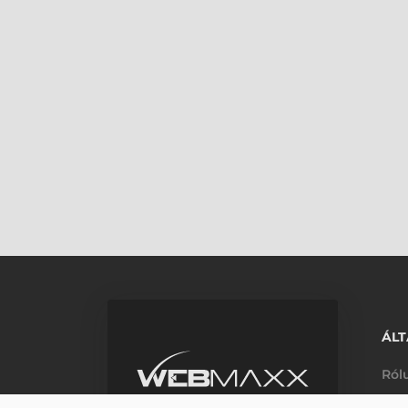
ÁLT
Ról
Elé