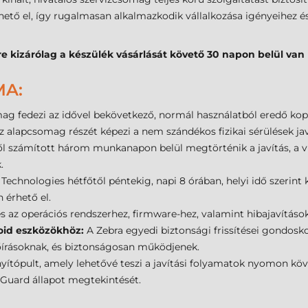
hető el, így rugalmasan alkalmazkodik vállalkozása igényeihez é
e kizárólag a készülék vásárlását követő 30 napon belül van
MA:
ag fedezi az idővel bekövetkező, normál használatból eredő ko
z alapcsomag részét képezi a nem szándékos fizikai sérülések javí
l számított három munkanapon belül megtörténik a javítás, a vi
.
Technologies hétfőtől péntekig, napi 8 órában, helyi idő szerint 
 érhető el.
s az operációs rendszerhez, firmware-hez, valamint hibajavításo
roid eszközökhöz:
A Zebra egyedi biztonsági frissítései gondosk
őírásoknak, és biztonságosan működjenek.
yítópult, amely lehetővé teszi a javítási folyamatok nyomon köve
eGuard állapot megtekintését.