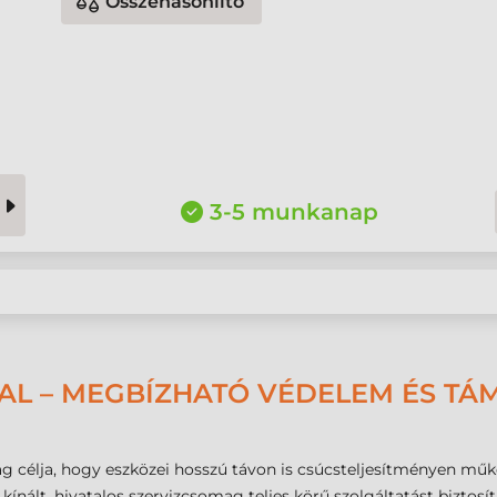
Összehasonlító
3-5 munkanap
AL – MEGBÍZHATÓ VÉDELEM ÉS TÁ
g célja, hogy eszközei hosszú távon is csúcsteljesítményen mű
ált, hivatalos szervizcsomag teljes körű szolgáltatást biztosít a