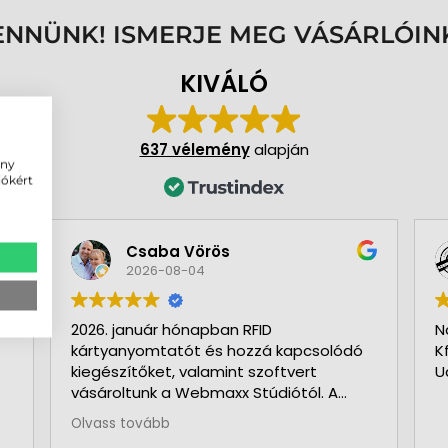
ENNÜNK! ISMERJE MEG VÁSÁRLÓIN
KIVÁLÓ
637 vélemény
alapján
ény
iókért
Csaba Vörös
2026-08-04
2026. január hónapban RFID
N
kártyanyomtatót és hozzá kapcsolódó
K
kiegészítőket, valamint szoftvert
U
vásároltunk a Webmaxx Stúdiótól. A
beszerzés megkezdése előtt segítettek
Olvass tovább
az igényeink szerinti típus