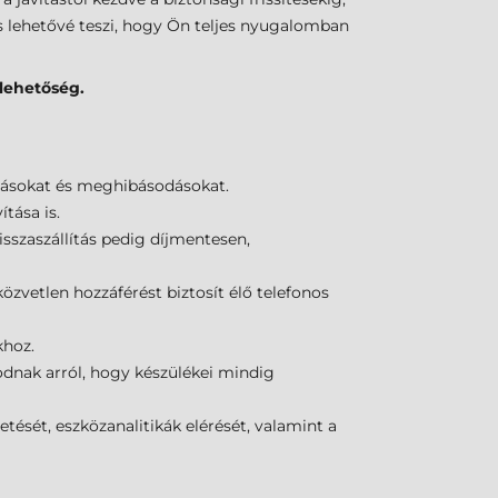
s lehetővé teszi, hogy Ön teljes nyugalomban
 lehetőség.
pásokat és meghibásodásokat.
tása is.
sszaszállítás pedig díjmentesen,
közvetlen hozzáférést biztosít élő telefonos
khoz.
odnak arról, hogy készülékei mindig
tését, eszközanalitikák elérését, valamint a