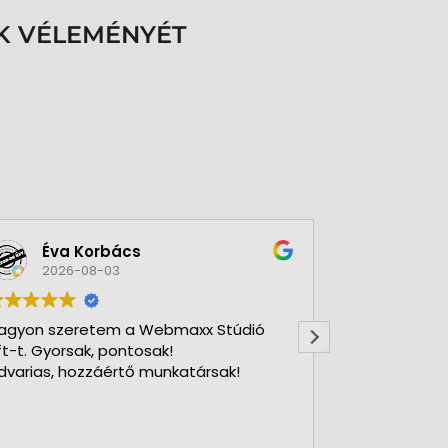
K VÉLEMÉNYÉT
Éva Korbács
A bol
2026-08-03
2026-
agyon szeretem a Webmaxx Stúdió
Gyors precíz
ft-t. Gyorsak, pontosak!
dvarias, hozzáértő munkatársak!