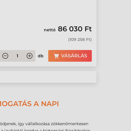
86 030 Ft
nettó
(
109 258 Ft
)
VÁSÁRLÁS
db
MOGATÁS A NAPI
ködjenek, így vállalkozása zökkenőmentesen
 javítástól kezdve a biztonsági frissítésekig,