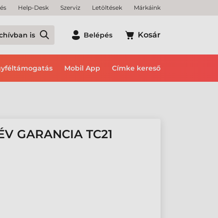
tés
Help-Desk
Szerviz
Letöltések
Márkáink
Kosár
chívban is
Belépés
yféltámogatás
Mobil App
Címke kereső
ÉV GARANCIA TC21