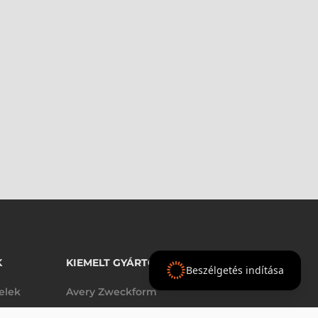
K
KIEMELT GYÁRTÓINK
Beszélgetés indítása
telek
Avery Zweckform
Datalogic