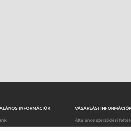
ALÁNOS INFORMÁCIÓK
VÁSÁRLÁSI INFORMÁCIÓ
unk
Általános szerződési felté
rhetőségek
Adatkezelési tájékoztató