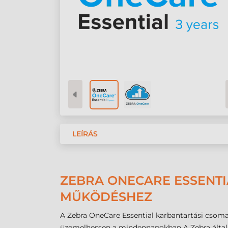
LEÍRÁS
ZEBRA ONECARE ESSENTI
MŰKÖDÉSHEZ
A Zebra OneCare Essential karbantartási csoma
üzemelhessen a mindennapokban A Zebra által kín