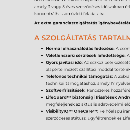
amely 3 vagy 5 éves szerződéses időszakban ér
koncentrálhasson üzleti feladataira.
Az extra garanciaszolgáltatás igénybevételér
A SZOLGÁLTATÁS TARTAL
Normál elhasználódás fedezése:
A csom
Véletlenszerű sérülések lefedettsége:
A
Gyors javítási idő:
Az eszköz beérkezésétő
alapértelmezett szállítási móddal történik
Telefonos technikai támogatás:
A Zebra 
technikai támogatáshoz, amely 17 nyelven
Szoftverfrissítések:
Rendszeres hozzáféré
LifeGuard™ biztonsági frissítések And
megfeleljenek az aktuális adatvédelmi el
VisibilityIQ™ OneCare™:
Felhőalapú irán
szerződéses státusz, ügyféltrendek és Lif