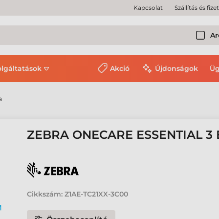
Kapcsolat
Szállítás és fize
Ar
olgáltatások
Akció
Újdonságok
Üg
a
ZEBRA ONECARE ESSENTIAL 3 
Cikkszám:
Z1AE-TC21XX-3C00