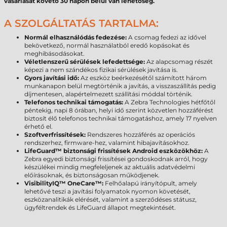
vásárlását követő 30 napon belül van lehetőség.
A SZOLGÁLTATÁS TARTALMA:
Normál elhasználódás fedezése:
A csomag fedezi az idővel
bekövetkező, normál használatból eredő kopásokat és
meghibásodásokat.
Véletlenszerű sérülések lefedettsége:
Az alapcsomag részét
képezi a nem szándékos fizikai sérülések javítása is.
Gyors javítási idő:
Az eszköz beérkezésétől számított három
munkanapon belül megtörténik a javítás, a visszaszállítás pedig
díjmentesen, alapértelmezett szállítási móddal történik.
Telefonos technikai támogatás:
A Zebra Technologies hétfőtől
péntekig, napi 8 órában, helyi idő szerint közvetlen hozzáférést
biztosít élő telefonos technikai támogatáshoz, amely 17 nyelven
érhető el.
Szoftverfrissítések:
Rendszeres hozzáférés az operációs
rendszerhez, firmware-hez, valamint hibajavításokhoz.
LifeGuard™ biztonsági frissítések Android eszközökhöz:
A
Zebra egyedi biztonsági frissítései gondoskodnak arról, hogy
készülékei mindig megfeleljenek az aktuális adatvédelmi
előírásoknak, és biztonságosan működjenek.
VisibilityIQ™ OneCare™:
Felhőalapú irányítópult, amely
lehetővé teszi a javítási folyamatok nyomon követését,
eszközanalitikák elérését, valamint a szerződéses státusz,
ügyféltrendek és LifeGuard állapot megtekintését.