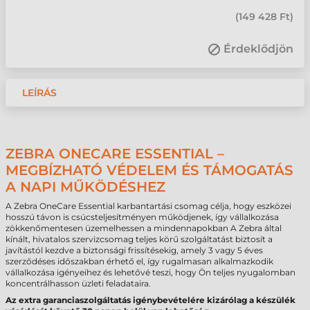
(
149 428 Ft
)
Érdeklődjön
LEÍRÁS
ZEBRA ONECARE ESSENTIAL –
MEGBÍZHATÓ VÉDELEM ÉS TÁMOGATÁS
A NAPI MŰKÖDÉSHEZ
A Zebra OneCare Essential karbantartási csomag célja, hogy eszközei
hosszú távon is csúcsteljesítményen működjenek, így vállalkozása
zökkenőmentesen üzemelhessen a mindennapokban A Zebra által
kínált, hivatalos szervizcsomag teljes körű szolgáltatást biztosít a
javítástól kezdve a biztonsági frissítésekig, amely 3 vagy 5 éves
szerződéses időszakban érhető el, így rugalmasan alkalmazkodik
vállalkozása igényeihez és lehetővé teszi, hogy Ön teljes nyugalomban
koncentrálhasson üzleti feladataira.
Az extra garanciaszolgáltatás igénybevételére kizárólag a készülék