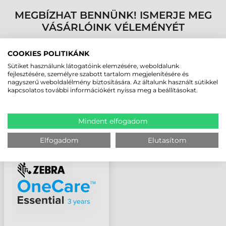
MEGBÍZHAT BENNÜNK! ISMERJE MEG
VÁSÁRLÓINK VÉLEMÉNYÉT
COOKIES POLITIKÁNK
KÖVESSE BE YOUTUBE CSATORNÁNKAT!
Sütiket használunk látogatóink elemzésére, weboldalunk
fejlesztésére, személyre szabott tartalom megjelenítésére és
nagyszerű weboldalélmény biztosítására. Az általunk használt sütikkel
LEGUTÓBB MEGTEKINTETT TERMÉKEK
kapcsolatos további információkért nyissa meg a beállításokat.
ZEBRA ONECARE
Mindent elfogadom
ESSENTIAL 3 ÉV
GARANCIA TC56
Elfogadom
Elutasítom