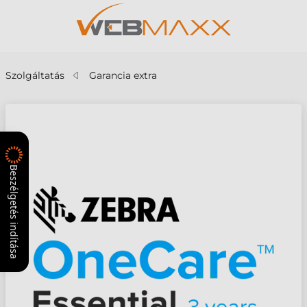
Szolgáltatás
Garancia extra
Beszélgetés indítása