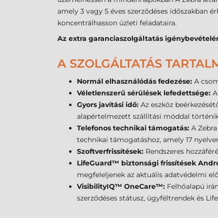
amely 3 vagy 5 éves szerződéses időszakban ér
koncentrálhasson üzleti feladataira.
Az extra garanciaszolgáltatás igénybevételér
A SZOLGÁLTATÁS TARTAL
Normál elhasználódás fedezése:
A csom
Véletlenszerű sérülések lefedettsége:
A
Gyors javítási idő:
Az eszköz beérkezésétő
alapértelmezett szállítási móddal történik
Telefonos technikai támogatás:
A Zebra 
technikai támogatáshoz, amely 17 nyelven
Szoftverfrissítések:
Rendszeres hozzáféré
LifeGuard™ biztonsági frissítések And
megfeleljenek az aktuális adatvédelmi el
VisibilityIQ™ OneCare™:
Felhőalapú irán
szerződéses státusz, ügyféltrendek és Lif