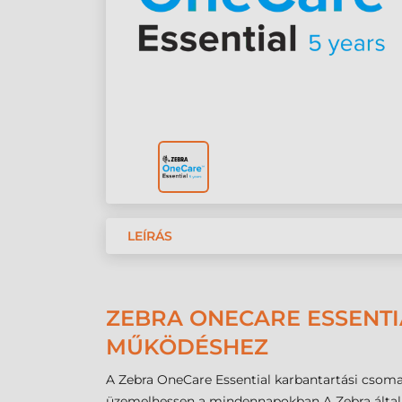
LEÍRÁS
ZEBRA ONECARE ESSENTI
MŰKÖDÉSHEZ
A Zebra OneCare Essential karbantartási csoma
üzemelhessen a mindennapokban A Zebra által kín