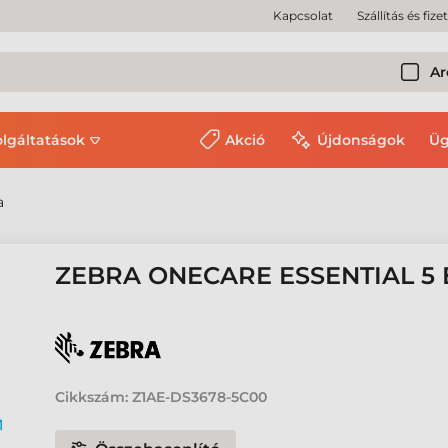
Kapcsolat
Szállítás és fize
Ar
olgáltatások
Akció
Újdonságok
Üg
a
ZEBRA ONECARE ESSENTIAL 5
Cikkszám:
Z1AE-DS3678-5C00