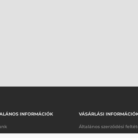
ALÁNOS INFORMÁCIÓK
VÁSÁRLÁSI INFORMÁCIÓ
unk
Általános szerződési felté
rhetőségek
Adatkezelési tájékoztató