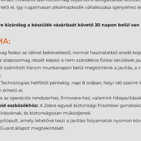
hető el, így rugalmasan alkalmazkodik vállalkozása igényeihez é
e kizárólag a készülék vásárlását követő 30 napon belül van
MA:
ag fedezi az idővel bekövetkező, normál használatból eredő ko
z alapcsomag részét képezi a nem szándékos fizikai sérülések javí
l számított három munkanapon belül megtörténik a javítás, a vi
.
Technologies hétfőtől péntekig, napi 8 órában, helyi idő szerint 
 érhető el.
s az operációs rendszerhez, firmware-hez, valamint hibajavításo
roid eszközökhöz:
A Zebra egyedi biztonsági frissítései gondosk
őírásoknak, és biztonságosan működjenek.
yítópult, amely lehetővé teszi a javítási folyamatok nyomon köve
eGuard állapot megtekintését.