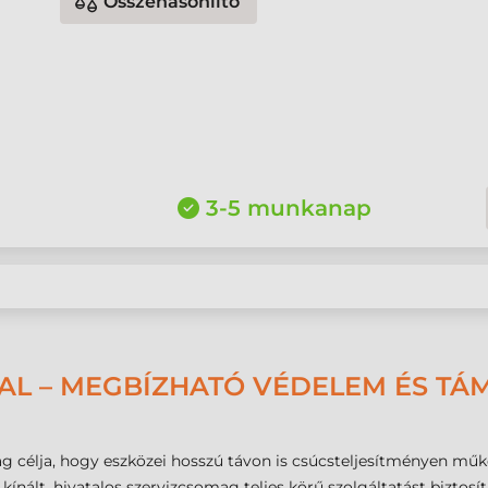
Összehasonlító
3-5 munkanap
AL – MEGBÍZHATÓ VÉDELEM ÉS TÁ
g célja, hogy eszközei hosszú távon is csúcsteljesítményen mű
ált, hivatalos szervizcsomag teljes körű szolgáltatást biztosít a