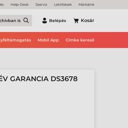
tés
Help-Desk
Szerviz
Letöltések
Márkáink
Kosár
chívban is
Belépés
yféltámogatás
Mobil App
Címke kereső
 ÉV GARANCIA DS3678