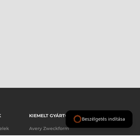
K
KIEMELT GYÁRTÓINK
Beszélgetés indítása
telek
Avery Zweckform
Datalogic