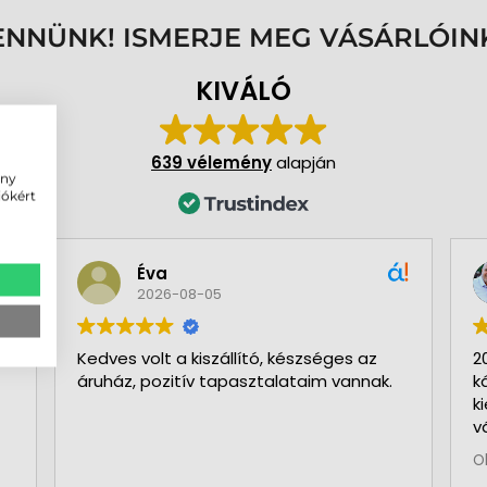
ENNÜNK! ISMERJE MEG VÁSÁRLÓIN
KIVÁLÓ
639 vélemény
alapján
ény
iókért
Éva
2026-08-05
Kedves volt a kiszállító, készséges az
2
áruház, pozitív tapasztalataim vannak.
k
k
v
b
O
a