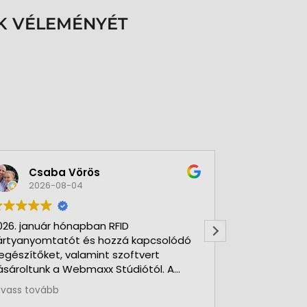
K VÉLEMÉNYÉT
Csaba Vörös
Éva 
2026-08-04
2026-
026. január hónapban RFID
Nagyon szer
ártyanyomtatót és hozzá kapcsolódó
Kft-t. Gyorsa
iegészítőket, valamint szoftvert
Udvarias, ho
ásároltunk a Webmaxx Stúdiótól. A
eszerzés megkezdése előtt segítettek
lvass tovább
z igényeink szerinti típus