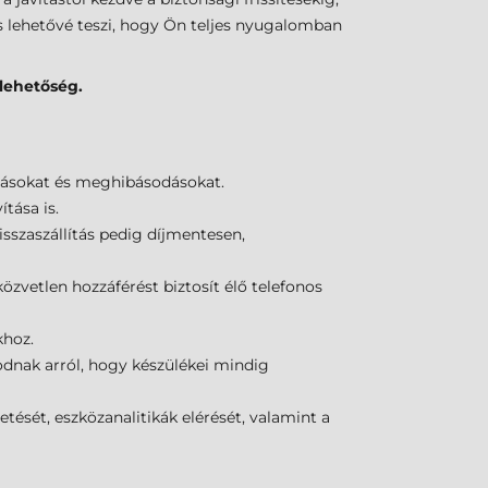
s lehetővé teszi, hogy Ön teljes nyugalomban
 lehetőség.
pásokat és meghibásodásokat.
tása is.
sszaszállítás pedig díjmentesen,
közvetlen hozzáférést biztosít élő telefonos
khoz.
odnak arról, hogy készülékei mindig
tését, eszközanalitikák elérését, valamint a