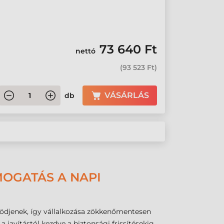
73 640 Ft
nettó
(
93 523 Ft
)
VÁSÁRLÁS
db
MOGATÁS A NAPI
ködjenek, így vállalkozása zökkenőmentesen
 javítástól kezdve a biztonsági frissítésekig,