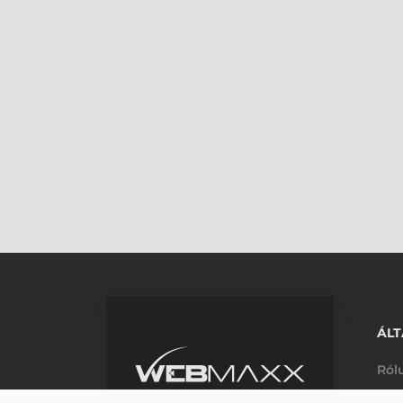
ÁLT
Ról
Elé