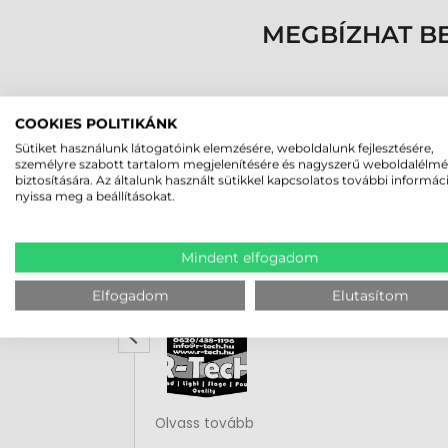
MEGBÍZHAT B
COOKIES POLITIKÁNK
Sütiket használunk látogatóink elemzésére, weboldalunk fejlesztésére,
személyre szabott tartalom megjelenítésére és nagyszerű weboldalélm
biztosítására. Az általunk használt sütikkel kapcsolatos további informác
nyissa meg a beállításokat.
Rucska Dániel
Mindent elfogadom
2026-05-29
Elfogadom
Elutasítom
Rendben volt a rendelésem
Olvass tovább