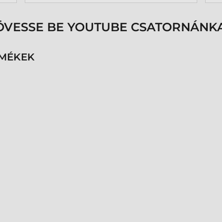
k
p
s
ÖVESSE BE YOUTUBE CSATORNÁNKA
é
h
n
RMÉKEK
v
k
k
p
K