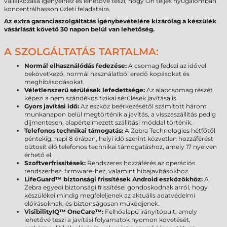
vállalkozása igényeihez és lehetővé teszi, hogy Ön teljes nyugalomban
koncentrálhasson üzleti feladataira.
Az extra garanciaszolgáltatás igénybevételére kizárólag a készülék
vásárlását követő 30 napon belül van lehetőség.
A SZOLGÁLTATÁS TARTALMA:
Normál elhasználódás fedezése:
A csomag fedezi az idővel
bekövetkező, normál használatból eredő kopásokat és
meghibásodásokat.
Véletlenszerű sérülések lefedettsége:
Az alapcsomag részét
képezi a nem szándékos fizikai sérülések javítása is.
Gyors javítási idő:
Az eszköz beérkezésétől számított három
munkanapon belül megtörténik a javítás, a visszaszállítás pedig
díjmentesen, alapértelmezett szállítási móddal történik.
Telefonos technikai támogatás:
A Zebra Technologies hétfőtől
péntekig, napi 8 órában, helyi idő szerint közvetlen hozzáférést
biztosít élő telefonos technikai támogatáshoz, amely 17 nyelven
érhető el.
Szoftverfrissítések:
Rendszeres hozzáférés az operációs
rendszerhez, firmware-hez, valamint hibajavításokhoz.
LifeGuard™ biztonsági frissítések Android eszközökhöz:
A
Zebra egyedi biztonsági frissítései gondoskodnak arról, hogy
készülékei mindig megfeleljenek az aktuális adatvédelmi
előírásoknak, és biztonságosan működjenek.
VisibilityIQ™ OneCare™:
Felhőalapú irányítópult, amely
lehetővé teszi a javítási folyamatok nyomon követését,