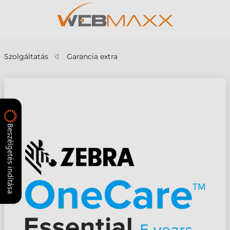
Szolgáltatás
Garancia extra
Beszélgetés indítása