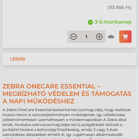
(
113 856 Ft
)
3-5 munkanap
db
LEÍRÁS
ZEBRA ONECARE ESSENTIAL –
MEGBÍZHATÓ VÉDELEM ÉS TÁMOGATÁS
A NAPI MŰKÖDÉSHEZ
A Zebra OneCare Essential karbantartási csomag célja, hogy eszközei
hosszú távon is csúcsteljesítményen működjenek, így vállalkozása
zökkenőmentesen üzemelhessen a mindennapokban A Zebra által
kínált, hivatalos szervizcsomag teljes körű szolgáltatást biztosít a
javítástól kezdve a biztonsági frissítésekig, amely 3 vagy 5 éves
szerződéses időszakban érhető el, így rugalmasan alkalmazkodik