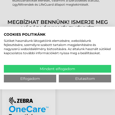
eszközanalitikák elérését, valamint a szerződéses státusz,
ügyféltrendek és LifeGuard állapot megtekintését.
MEGBÍZHAT BENNÜNK! ISMERJE MEG
VÁSÁRLÓINK VÉLEMÉNYÉT
COOKIES POLITIKÁNK
Sütiket használunk látogatóink elemzésére, weboldalunk
KÖVESSE BE YOUTUBE CSATORNÁNKAT!
fejlesztésére, személyre szabott tartalom megjelenítésére és
nagyszerű weboldalélmény biztosítására. Az általunk használt sütikkel
kapcsolatos további információkért nyissa meg a beállításokat.
LEGUTÓBB MEGTEKINTETT TERMÉKEK
Mindent elfogadom
ZEBRA ONECARE
Elfogadom
Elutasítom
ESSENTIAL 5 ÉV
GARANCIA ET40, ET45