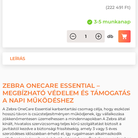
(
222 491 Ft
)
3-5 munkanap
db
LEÍRÁS
ZEBRA ONECARE ESSENTIAL –
MEGBÍZHATÓ VÉDELEM ÉS TÁMOGATÁS
A NAPI MŰKÖDÉSHEZ
A Zebra OneCare Essential karbantartási csomag célja, hogy eszközei
hosszú távon is csúcsteljesítményen működjenek, így vállalkozása
zökkenőmentesen üzemelhessen a mindennapokban A Zebra által
kínált, hivatalos szervizcsomag teljes körű szolgáltatást biztosít a
javítástól kezdve a biztonsági frissítésekig, amely 3 vagy 5 éves
szerződéses időszakban érhető el, így rugalmasan alkalmazkodik