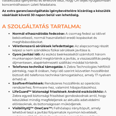
vállalkozása igényeihez és lehetővé teszi, hogy Ön teljes nyugalomban
koncentrálhasson üzleti feladataira.
Az extra garanciaszolgáltatás igénybevételére kizárólag a készülék
vásárlását követő 30 napon belül van lehetőség.
A SZOLGÁLTATÁS TARTALMA:
Normál elhasználódás fedezése:
A csomag fedezi az idővel
bekövetkező, normál használatból eredő kopásokat és
meghibásodásokat.
Véletlenszerű sérülések lefedettsége:
Az alapcsomag részét
képezi a nem szándékos fizikai sérülések javítása is.
Gyors javítási idő:
Az eszköz beérkezésétől számított három
munkanapon belül megtörténik a javítás, a visszaszállítás pedig
díjmentesen, alapértelmezett szállítási móddal történik.
Telefonos technikai támogatás:
A Zebra Technologies hétfőtől
péntekig, napi 8 órában, helyi idő szerint közvetlen hozzáférést
biztosít élő telefonos technikai támogatáshoz, amely 17 nyelven
érhető el.
Szoftverfrissítések:
Rendszeres hozzáférés az operációs
rendszerhez, firmware-hez, valamint hibajavításokhoz.
LifeGuard™ biztonsági frissítések Android eszközökhöz:
A
Zebra egyedi biztonsági frissítései gondoskodnak arról, hogy
készülékei mindig megfeleljenek az aktuális adatvédelmi
előírásoknak, és biztonságosan működjenek.
VisibilityIQ™ OneCare™:
Felhőalapú irányítópult, amely
lehetővé teszi a javítási folyamatok nyomon követését,