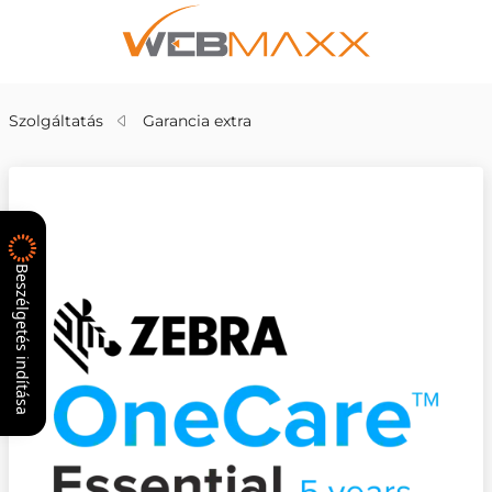
Szolgáltatás
Garancia extra
Beszélgetés indítása