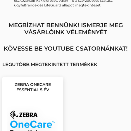
eszközanalitikák elérését, valamint a szerződéses státusz,
ügyféltrendek és LifeGuard állapot megtekintését.
MEGBÍZHAT BENNÜNK! ISMERJE MEG
VÁSÁRLÓINK VÉLEMÉNYÉT
KÖVESSE BE YOUTUBE CSATORNÁNKAT!
LEGUTÓBB MEGTEKINTETT TERMÉKEK
ZEBRA ONECARE
ESSENTIAL 5 ÉV
GARANCIA MC34XX