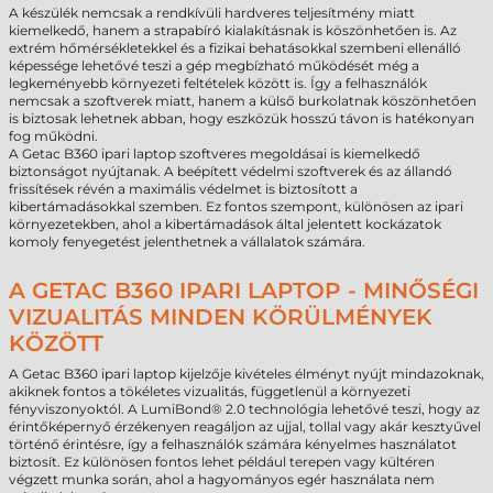
A készülék nemcsak a rendkívüli hardveres teljesítmény miatt
kiemelkedő, hanem a strapabíró kialakításnak is köszönhetően is. Az
extrém hőmérsékletekkel és a fizikai behatásokkal szembeni ellenálló
képessége lehetővé teszi a gép megbízható működését még a
legkeményebb környezeti feltételek között is. Így a felhasználók
nemcsak a szoftverek miatt, hanem a külső burkolatnak köszönhetően
is biztosak lehetnek abban, hogy eszközük hosszú távon is hatékonyan
fog működni.
A Getac B360 ipari laptop szoftveres megoldásai is kiemelkedő
biztonságot nyújtanak. A beépített védelmi szoftverek és az állandó
frissítések révén a maximális védelmet is biztosított a
kibertámadásokkal szemben. Ez fontos szempont, különösen az ipari
környezetekben, ahol a kibertámadások által jelentett kockázatok
komoly fenyegetést jelenthetnek a vállalatok számára.
A GETAC B360 IPARI LAPTOP - MINŐSÉGI
VIZUALITÁS MINDEN KÖRÜLMÉNYEK
KÖZÖTT
A Getac B360 ipari laptop kijelzője kivételes élményt nyújt mindazoknak,
akiknek fontos a tökéletes vizualitás, függetlenül a környezeti
fényviszonyoktól. A LumiBond® 2.0 technológia lehetővé teszi, hogy az
érintőképernyő érzékenyen reagáljon az ujjal, tollal vagy akár kesztyűvel
történő érintésre, így a felhasználók számára kényelmes használatot
biztosít. Ez különösen fontos lehet például terepen vagy kültéren
végzett munka során, ahol a hagyományos egér használata nem