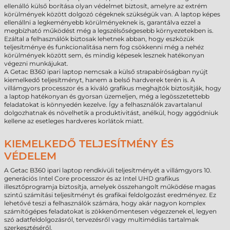
ellenálló külső borítása olyan védelmet biztosít, amelyre az extrém
körülmények között dolgozó cégeknek szükségük van. A laptop képes
ellenállni a legkeményebb körülményeknek is, garantálva ezzel a
megbízható működést még a legszélsőségesebb környezetekben is.
Ezáltal a felhasználók biztosak lehetnek abban, hogy eszközük
teljesítménye és funkcionalitása nem fog csökkenni még a nehéz
körülmények között sem, és mindig képesek lesznek hatékonyan
végezni munkájukat.
A Getac B360 ipari laptop nemcsak a külső strapabíróságban nyújt
kiemelkedő teljesítményt, hanem a belső hardverek terén is. A
villámgyors processzor és a kiváló grafikus meghajtók biztosítják, hogy
a laptop hatékonyan és gyorsan üzemeljen, még a legösszetettebb
feladatokat is könnyedén kezelve. Így a felhasználók zavartalanul
dolgozhatnak és növelhetik a produktivitást, anélkül, hogy aggódniuk
kellene az esetleges hardveres korlátok miatt.
KIEMELKEDŐ TELJESÍTMÉNY ÉS
VÉDELEM
A Getac B360 ipari laptop rendkívüli teljesítményét a villámgyors 10.
generációs Intel Core processzor és az Intel UHD grafikus
illesztőprogramja biztosítja, amelyek összehangolt működése magas
szintű számítási teljesítményt és grafikai feldolgozást eredményez. Ez
lehetővé teszi a felhasználók számára, hogy akár nagyon komplex
számítógépes feladatokat is zökkenőmentesen végezzenek el, legyen
szó adatfeldolgozásról, tervezésről vagy multimédiás tartalmak
szerkesztéséről.