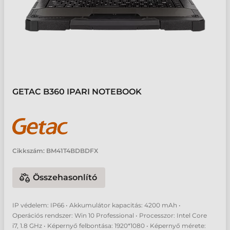
GETAC B360 IPARI NOTEBOOK
Cikkszám:
BM41T4BDBDFX
Összehasonlító
IP védelem: IP66 • Akkumulátor kapacitás: 4200 mAh •
Operációs rendszer: Win 10 Professional • Processzor: Intel Core
i7, 1.8 GHz • Képernyő felbontása: 1920*1080 • Képernyő mérete: