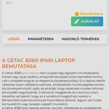
13.3 "
Rendelésre
AJÁNLAT
LEÍRÁS
PARAMÉTEREK
HASONLÓ TERMÉKEK
A GETAC B360 IPARI LAPTOP
BEMUTATÁSA
A Getac B360
ipari laptop
nem csupán egy egyszerű munkaeszköz,
hanem egy olyan eszköz, amelynek tervezése során kiemelten fontos
volt a strapabíróság és az elegancia összekapcsolása. Ez a laptop ideális
választás olyan vállalatok számára, amelyeknek munkavégzése extrém
körülmények között zajlik, és elvárják, hogy eszközeik minden kihívást
könnyedén legyőzzenek. A letisztult megjelenés és a könnyű súlyú
kialakítás azt jelenti, hogy ez a rendkívül megbízható eszköz a
felhasználók számára könnyed használatot biztosít, legyen szó irodai
környezetről vagy terepen végzett munkáról.
A Getac B360 ipari laptop esőnek, pornak, ütéseknek és rezgéseknek