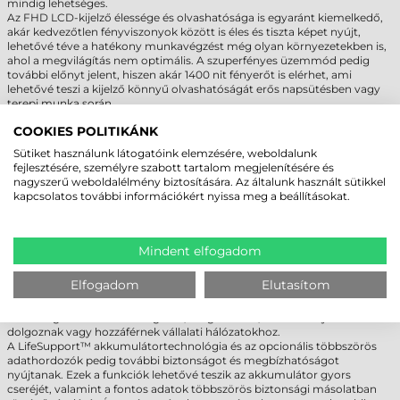
mindig lehetséges.
Az FHD LCD-kijelző élessége és olvashatósága is egyaránt kiemelkedő,
akár kedvezőtlen fényviszonyok között is éles és tiszta képet nyújt,
lehetővé téve a hatékony munkavégzést még olyan környezetekben is,
ahol a megvilágítás nem optimális. A szuperfényes üzemmód pedig
további előnyt jelent, hiszen akár 1400 nit fényerőt is elérhet, ami
lehetővé teszi a kijelző könnyű olvashatóságát erős napsütésben vagy
terepi munka során.
COOKIES POLITIKÁNK
A GETAC B360 IPARI LAPTOP -
Sütiket használunk látogatóink elemzésére, weboldalunk
RUGALMASSÁG ÉS BIZTONSÁG
fejlesztésére, személyre szabott tartalom megjelenítésére és
nagyszerű weboldalélmény biztosítására. Az általunk használt sütikkel
A Getac B360 ipari laptop az ipari felhasználók számára kifejezetten
kapcsolatos további információkért nyissa meg a beállításokat.
magas szintű rugalmas alkalmazhatóságot és biztonságot kínál. A
készülék számos kommunikációs interfésszel van ellátva, hogy
megfeleljen a különböző ipari környezetekben felmerülő kihívásoknak
és igényeknek. Ezek az interfészek lehetővé teszik a könnyű és hatékony
Mindent elfogadom
adatátvitelt és kommunikációt más eszközökkel vagy hálózatokkal.
Az opcionális biztonsági funkciók, mint például a Windows Hello
Elfogadom
Elutasítom
arcazonosító kamera és a kétfaktoros hitelesítési lehetőségek, tovább
növelik a felhasználók adatainak védelmét. Ezáltal a felhasználók
biztonságban érezhetik magukat, még akkor is, ha érzékeny adatokkal
dolgoznak vagy hozzáférnek vállalati hálózatokhoz.
A LifeSupport™ akkumulátortechnológia és az opcionális többszörös
adathordozók pedig további biztonságot és megbízhatóságot
nyújtanak. Ezek a funkciók lehetővé teszik az akkumulátor gyors
cseréjét, valamint a fontos adatok többszörös biztonsági másolatban