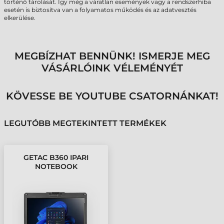
történő tárolását. Így még a váratlan események vagy a rendszerhiba
esetén is biztosítva van a folyamatos működés és az adatvesztés
elkerülése.
MEGBÍZHAT BENNÜNK! ISMERJE MEG
VÁSÁRLÓINK VÉLEMÉNYÉT
KÖVESSE BE YOUTUBE CSATORNÁNKAT!
LEGUTÓBB MEGTEKINTETT TERMÉKEK
GETAC B360 IPARI
NOTEBOOK