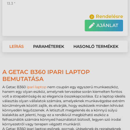
13.3 "
Rendelésre
AJÁNLAT
LEÍRÁS
PARAMÉTEREK
HASONLÓ TERMÉKEK
A GETAC B360 IPARI LAPTOP
BEMUTATÁSA
A Getac B360
ipari laptop
nem csupán egy egyszerű munkaeszköz,
hanem egy olyan eszköz, amelynek tervezése során kiemelten fontos
volt a strapabíróság és az elegancia összekapcsolása. Ez a laptop ideális
választás olyan vállalatok számára, amelyeknek munkavégzése extrém
körülmények között zajlik, és elvárják, hogy eszközeik minden kihívást
könnyedén legyőzzenek. A letisztult megjelenés és a könnyű súlyú
kialakítás azt jelenti, hogy ez a rendkívül megbízható eszköz a
felhasználók számára könnyed használatot biztosít, legyen szó irodai
környezetről vagy terepen végzett munkáról.
A Getac B360 ipari laptop esőnek, pornak, ütéseknek és rezgéseknek