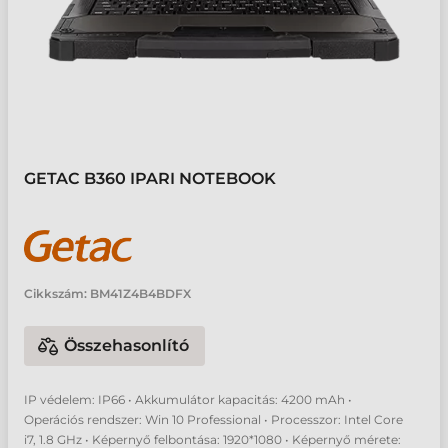
GETAC B360 IPARI NOTEBOOK
Cikkszám:
BM41Z4B4BDFX
Összehasonlító
IP védelem: IP66 • Akkumulátor kapacitás: 4200 mAh •
Operációs rendszer: Win 10 Professional • Processzor: Intel Core
i7, 1.8 GHz • Képernyő felbontása: 1920*1080 • Képernyő mérete: