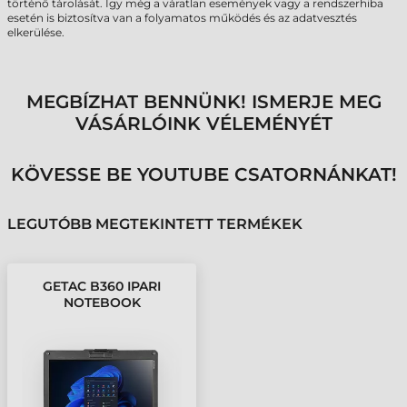
történő tárolását. Így még a váratlan események vagy a rendszerhiba
esetén is biztosítva van a folyamatos működés és az adatvesztés
elkerülése.
MEGBÍZHAT BENNÜNK! ISMERJE MEG
VÁSÁRLÓINK VÉLEMÉNYÉT
KÖVESSE BE YOUTUBE CSATORNÁNKAT!
LEGUTÓBB MEGTEKINTETT TERMÉKEK
GETAC B360 IPARI
NOTEBOOK