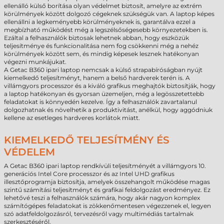
ellenálló külső borítása olyan védelmet biztosít, amelyre az extrém
körülmények között dolgozó cégeknek szükségük van. A laptop képes
ellenállni a legkeményebb körülményeknek is, garantálva ezzel a
megbízható működést még a legszélsőségesebb környezetekben is.
Ezáltal a felhasználók biztosak lehetnek abban, hogy eszközük
teljesítménye és funkcionalitása nem fog csökkenni még a nehéz
körülmények között sem, és mindig képesek lesznek hatékonyan
végezni munkájukat.
A Getac B360 ipari laptop nemcsak a külső strapabíróságban nyújt
kiemelkedő teljesítményt, hanem a belső hardverek terén is. A
villámgyors processzor és a kiváló grafikus meghajtók biztosítják, hogy
a laptop hatékonyan és gyorsan üzemeljen, még a legösszetettebb
feladatokat is könnyedén kezelve. Így a felhasználók zavartalanul
dolgozhatnak és növelhetik a produktivitást, anélkül, hogy aggódniuk
kellene az esetleges hardveres korlátok miatt.
KIEMELKEDŐ TELJESÍTMÉNY ÉS
VÉDELEM
A Getac B360 ipari laptop rendkívüli teljesítményét a villámgyors 10.
generációs Intel Core processzor és az Intel UHD grafikus
illesztőprogramja biztosítja, amelyek összehangolt működése magas
szintű számítási teljesítményt és grafikai feldolgozást eredményez. Ez
lehetővé teszi a felhasználók számára, hogy akár nagyon komplex
számítógépes feladatokat is zökkenőmentesen végezzenek el, legyen
szó adatfeldolgozásról, tervezésről vagy multimédiás tartalmak
szerkesztéséről.