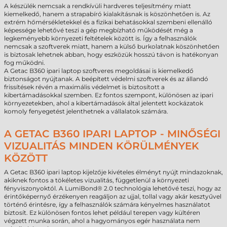
A készülék nemcsak a rendkívüli hardveres teljesítmény miatt
kiemelkedő, hanem a strapabíró kialakításnak is köszönhetően is. Az
extrém hőmérsékletekkel és a fizikai behatásokkal szembeni ellenálló
képessége lehetővé teszi a gép megbízható működését még a
legkeményebb környezeti feltételek között is. Így a felhasználók
nemcsak a szoftverek miatt, hanem a külső burkolatnak köszönhetően
is biztosak lehetnek abban, hogy eszközük hosszú távon is hatékonyan
fog működni.
A Getac B360 ipari laptop szoftveres megoldásai is kiemelkedő
biztonságot nyújtanak. A beépített védelmi szoftverek és az állandó
frissítések révén a maximális védelmet is biztosított a
kibertámadásokkal szemben. Ez fontos szempont, különösen az ipari
környezetekben, ahol a kibertámadások által jelentett kockázatok
komoly fenyegetést jelenthetnek a vállalatok számára.
A GETAC B360 IPARI LAPTOP - MINŐSÉGI
VIZUALITÁS MINDEN KÖRÜLMÉNYEK
KÖZÖTT
A Getac B360 ipari laptop kijelzője kivételes élményt nyújt mindazoknak,
akiknek fontos a tökéletes vizualitás, függetlenül a környezeti
fényviszonyoktól. A LumiBond® 2.0 technológia lehetővé teszi, hogy az
érintőképernyő érzékenyen reagáljon az ujjal, tollal vagy akár kesztyűvel
történő érintésre, így a felhasználók számára kényelmes használatot
biztosít. Ez különösen fontos lehet például terepen vagy kültéren
végzett munka során, ahol a hagyományos egér használata nem