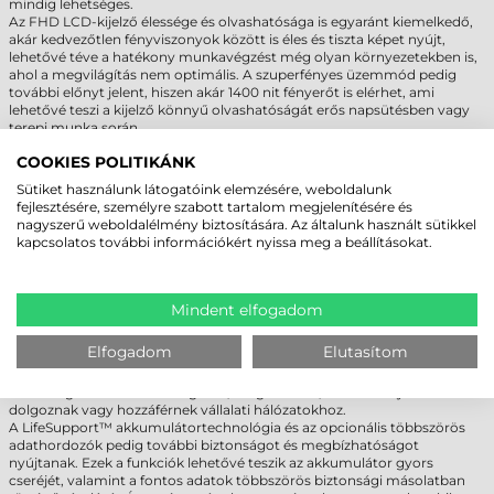
mindig lehetséges.
Az FHD LCD-kijelző élessége és olvashatósága is egyaránt kiemelkedő,
akár kedvezőtlen fényviszonyok között is éles és tiszta képet nyújt,
lehetővé téve a hatékony munkavégzést még olyan környezetekben is,
ahol a megvilágítás nem optimális. A szuperfényes üzemmód pedig
további előnyt jelent, hiszen akár 1400 nit fényerőt is elérhet, ami
lehetővé teszi a kijelző könnyű olvashatóságát erős napsütésben vagy
terepi munka során.
COOKIES POLITIKÁNK
A GETAC B360 IPARI LAPTOP -
Sütiket használunk látogatóink elemzésére, weboldalunk
RUGALMASSÁG ÉS BIZTONSÁG
fejlesztésére, személyre szabott tartalom megjelenítésére és
nagyszerű weboldalélmény biztosítására. Az általunk használt sütikkel
A Getac B360 ipari laptop az ipari felhasználók számára kifejezetten
kapcsolatos további információkért nyissa meg a beállításokat.
magas szintű rugalmas alkalmazhatóságot és biztonságot kínál. A
készülék számos kommunikációs interfésszel van ellátva, hogy
megfeleljen a különböző ipari környezetekben felmerülő kihívásoknak
és igényeknek. Ezek az interfészek lehetővé teszik a könnyű és hatékony
Mindent elfogadom
adatátvitelt és kommunikációt más eszközökkel vagy hálózatokkal.
Az opcionális biztonsági funkciók, mint például a Windows Hello
Elfogadom
Elutasítom
arcazonosító kamera és a kétfaktoros hitelesítési lehetőségek, tovább
növelik a felhasználók adatainak védelmét. Ezáltal a felhasználók
biztonságban érezhetik magukat, még akkor is, ha érzékeny adatokkal
dolgoznak vagy hozzáférnek vállalati hálózatokhoz.
A LifeSupport™ akkumulátortechnológia és az opcionális többszörös
adathordozók pedig további biztonságot és megbízhatóságot
nyújtanak. Ezek a funkciók lehetővé teszik az akkumulátor gyors
cseréjét, valamint a fontos adatok többszörös biztonsági másolatban