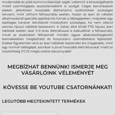
modernebb és jobb kommunikációját segíti, valamint a közszolgáltatók
mobil számítógépes asszisztenseként is szolgál. Céges beruházások
esetén jelentősen hosszabb élettartamú eszközökkel szükséges
tervezni, mint otthoni felhasználás esetén, hiszen az ipari és vállalati
alkalmazásnál speciális applikációk futnak a táblagépeken, melyeket egy
esetleges hardver bővítésnél módosítani szükséges, ha nem sikerül
azonos típusú tabletet beszerezni. A Getac által kínált F110 típusú ipari
tabletek esetén akár 5-6 éves életciklussal is kalkulálhat a felhasználó,
mivel az eszközben felhasznált minden egyes alkatrész/kiegészítő
kiemelkedően megbízható és hosszútávú üzemeltetésre fejlesztett.
Ezeket figyelembe véve az ipari tabletek beszerzési ára magasabb, mint
egy normál táblagépé, azonban a jóval hosszabb életciklusukat miatt az
összköltség (TCO) mégis sokkal alacsonyabb!
MEGBÍZHAT BENNÜNK! ISMERJE MEG
VÁSÁRLÓINK VÉLEMÉNYÉT
KÖVESSE BE YOUTUBE CSATORNÁNKAT!
LEGUTÓBB MEGTEKINTETT TERMÉKEK