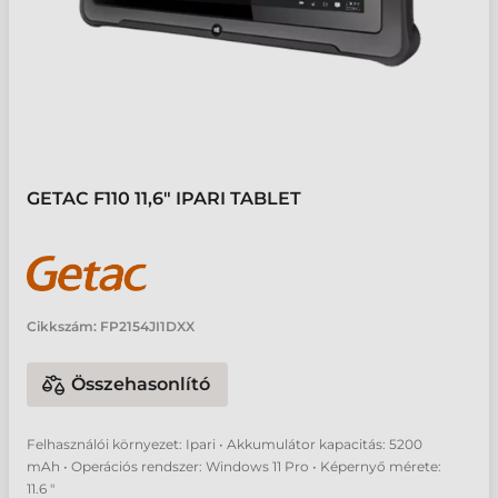
GETAC F110 11,6" IPARI TABLET
Cikkszám:
FP2154JI1DXX
Összehasonlító
Felhasználói környezet: Ipari • Akkumulátor kapacitás: 5200
mAh • Operációs rendszer: Windows 11 Pro • Képernyő mérete:
11.6 "