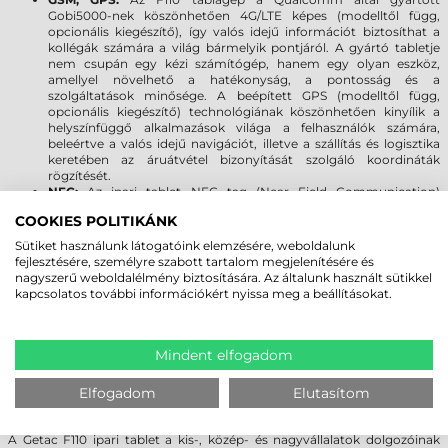
Gobi5000-nek köszönhetően 4G/LTE képes (modelltől függ,
opcionális kiegészítő), így valós idejű információt biztosíthat a
kollégák számára a világ bármelyik pontjáról. A gyártó tabletje
nem csupán egy kézi számítógép, hanem egy olyan eszköz,
amellyel növelhető a hatékonyság, a pontosság és a
szolgáltatások minősége. A beépített GPS (modelltől függ,
opcionális kiegészítő) technológiának köszönhetően kinyílik a
helyszínfüggő alkalmazások világa a felhasználók számára,
beleértve a valós idejű navigációt, illetve a szállítás és logisztika
keretében az áruátvétel bizonyítását szolgáló koordináták
rögzítését.
NFC:
Az ipari tablet NFC tag (Near Field Communication)
olvasási funkcióval is rendelkezik, ami egyszerű és biztonságos
COOKIES POLITIKÁNK
kétoldalú kommunikációt tesz lehetővé az eszközök között (pl.
adatgyűjtő vagy nyomtató) egymáshoz érintéssel vagy
Sütiket használunk látogatóink elemzésére, weboldalunk
egymáshoz nagyon közel helyezéssel (max. 4 cm). A felhasználók
fejlesztésére, személyre szabott tartalom megjelenítésére és
nyomtatásokat indíthatnak, dokumentumokat, névjegyeket
nagyszerű weboldalélmény biztosítására. Az általunk használt sütikkel
oszthatnak meg, tranzakciókat kezdeményezhetnek,
kapcsolatos további információkért nyissa meg a beállításokat.
információkat gyűjthetnek NFC kártyákról, vagy akár beléptető
rendszereknél jogosultság igazolásra is használhatják.
Interfészek:
a Getac F110 tablet a piacon egyedülálló módon
soros (RS232), 10/100/1000 Ethernet vagy 2db USB 2.0 port-tal
Mindent elfogadom
bővíthető.
Elfogadom
Elutasítom
TERVEZZEN HOSSZÚTÁVRA!
A Getac F110 ipari tablet a kis-, közép- és nagyvállalatok dolgozóinak