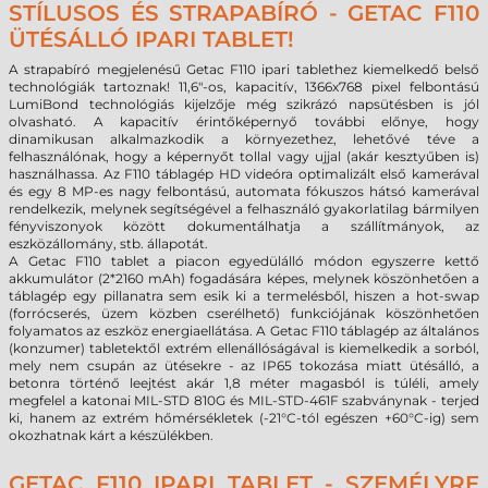
STÍLUSOS ÉS STRAPABÍRÓ - GETAC F110
ÜTÉSÁLLÓ IPARI TABLET!
A strapabíró megjelenésű Getac F110 ipari tablethez kiemelkedő belső
technológiák tartoznak! 11,6"-os, kapacitív, 1366x768 pixel felbontású
LumiBond technológiás kijelzője még szikrázó napsütésben is jól
olvasható. A kapacitív érintőképernyő további előnye, hogy
dinamikusan alkalmazkodik a környezethez, lehetővé téve a
felhasználónak, hogy a képernyőt tollal vagy ujjal (akár kesztyűben is)
használhassa. Az F110 táblagép HD videóra optimalizált első kamerával
és egy 8 MP-es nagy felbontású, automata fókuszos hátsó kamerával
rendelkezik, melynek segítségével a felhasználó gyakorlatilag bármilyen
fényviszonyok között dokumentálhatja a szállítmányok, az
eszközállomány, stb. állapotát.
A Getac F110 tablet a piacon egyedülálló módon egyszerre kettő
akkumulátor (2*2160 mAh) fogadására képes, melynek köszönhetően a
táblagép egy pillanatra sem esik ki a termelésből, hiszen a hot-swap
(forrócserés, üzem közben cserélhető) funkciójának köszönhetően
folyamatos az eszköz energiaellátása. A Getac F110 táblagép az általános
(konzumer) tabletektől extrém ellenállóságával is kiemelkedik a sorból,
mely nem csupán az ütésekre - az IP65 tokozása miatt ütésálló, a
betonra történő leejtést akár 1,8 méter magasból is túléli, amely
megfelel a katonai MIL-STD 810G és MIL-STD-461F szabványnak - terjed
ki, hanem az extrém hőmérsékletek (-21°C-tól egészen +60°C-ig) sem
okozhatnak kárt a készülékben.
GETAC F110 IPARI TABLET - SZEMÉLYRE