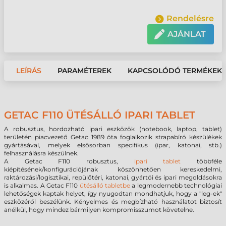
Rendelésre
AJÁNLAT
LEÍRÁS
PARAMÉTEREK
KAPCSOLÓDÓ TERMÉKEK
GETAC F110 ÜTÉSÁLLÓ IPARI TABLET
A robusztus, hordozható ipari eszközök (notebook, laptop, tablet)
területén piacvezető Getac 1989 óta foglalkozik strapabíró készülékek
gyártásával, melyek elsősorban specifikus (ipar, katonai, stb.)
felhasználásra készülnek.
A Getac F110 robusztus,
ipari tablet
többféle
kiépítésének/konfigurációjának köszönhetően kereskedelmi,
raktározási/logisztikai, repülőtéri, katonai, gyártói és ipari megoldásokra
is alkalmas. A Getac F110
ütésálló tabletbe
a legmodernebb technológiai
lehetőségek kaptak helyet, így nyugodtan mondhatjuk, hogy a "leg-ek"
eszközéről beszélünk. Kényelmes és megbízható használatot biztosít
anélkül, hogy mindez bármilyen kompromisszumot követelne.