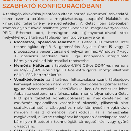
SZABHATÓ KONFIGURÁCIÓBAN!
A táblagép kialakítása jelentősen eltér a normál (konzumer) tabletektől,
hiszen ezen a területen a megbízhatóság, strapabíró kialakítás és
kimagasló teljesítmény elengedhetetlen. A Getac ipari tableteiben
számos olyan funkció található (vonalkódolvasó, mágneskártyaolvasó,
RFID, Ethernet port, Kensington zár, ujjlenyomat-olvasó stb.),
melyekkel egy általános táblagép nem tud versenyre kelni.
Processzor, operációs rendszer:
a Getac F110 tabletet Intel
technológiára épülő 6. gerencáriós Skylake Core i5 vagy i7
processzora a versenytársai elé helyezi, amihez Windows 7 vagy
10 operációs rendszer társul, így könnyedén integrálható
bármilyen vállalati informatikai rendszerbe.
Memória, Háttértár:
a tabletbe 4/8/16 GB-os DDR4-es memória
és 128/256/512GB-os vagy 1 TB-os extra gyors, mozgó alkatrész
nélküli SSD háttértár került.
Vonalkódolvasó:
az általános felhasználásra szánt táblagépek
kameráját elsősorban nem vonalkód dekódolásra optimalizálták,
így az olvasás ezekkel a készülékekkel lassú és nehézkes lehet.
Abban az esetben, ha a felhasználási munkafolyamatok a Getac
F110 ipari tablettel vonalkódolvasást is megkövetelnek, az
eszközhöz opcionálisan vásárolható olvasófej pillanatok alatt
csatlakoztatható a táblagéphez, mely könnyedén megbirkózik
minden 1 és 2 dimenziós vonalkóddal. Ha a felhasználás
megköveteli, a Getac táblagépek könnyedén összekapcsolhatók
bármilyen Bluetooth technológiát támogató kézi vagy gyűrű
olvasóval is.
GSM, GPS:
Az F110 táblagép a Qualcomm által gyártott