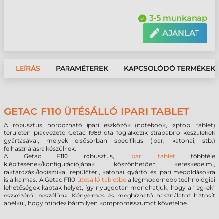
3-5 munkanap
AJÁNLAT
LEÍRÁS
PARAMÉTEREK
KAPCSOLÓDÓ TERMÉKEK
GETAC F110 ÜTÉSÁLLÓ IPARI TABLET
A robusztus, hordozható ipari eszközök (notebook, laptop, tablet)
területén piacvezető Getac 1989 óta foglalkozik strapabíró készülékek
gyártásával, melyek elsősorban specifikus (ipar, katonai, stb.)
felhasználásra készülnek.
A Getac F110 robusztus,
ipari tablet
többféle
kiépítésének/konfigurációjának köszönhetően kereskedelmi,
raktározási/logisztikai, repülőtéri, katonai, gyártói és ipari megoldásokra
is alkalmas. A Getac F110
ütésálló tabletbe
a legmodernebb technológiai
lehetőségek kaptak helyet, így nyugodtan mondhatjuk, hogy a "leg-ek"
eszközéről beszélünk. Kényelmes és megbízható használatot biztosít
anélkül, hogy mindez bármilyen kompromisszumot követelne.