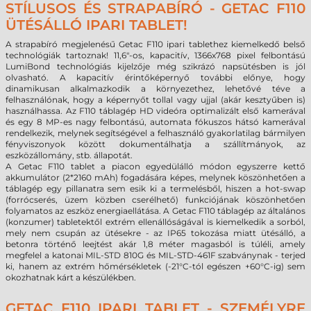
STÍLUSOS ÉS STRAPABÍRÓ - GETAC F110
ÜTÉSÁLLÓ IPARI TABLET!
A strapabíró megjelenésű Getac F110 ipari tablethez kiemelkedő belső
technológiák tartoznak! 11,6"-os, kapacitív, 1366x768 pixel felbontású
LumiBond technológiás kijelzője még szikrázó napsütésben is jól
olvasható. A kapacitív érintőképernyő további előnye, hogy
dinamikusan alkalmazkodik a környezethez, lehetővé téve a
felhasználónak, hogy a képernyőt tollal vagy ujjal (akár kesztyűben is)
használhassa. Az F110 táblagép HD videóra optimalizált első kamerával
és egy 8 MP-es nagy felbontású, automata fókuszos hátsó kamerával
rendelkezik, melynek segítségével a felhasználó gyakorlatilag bármilyen
fényviszonyok között dokumentálhatja a szállítmányok, az
eszközállomány, stb. állapotát.
A Getac F110 tablet a piacon egyedülálló módon egyszerre kettő
akkumulátor (2*2160 mAh) fogadására képes, melynek köszönhetően a
táblagép egy pillanatra sem esik ki a termelésből, hiszen a hot-swap
(forrócserés, üzem közben cserélhető) funkciójának köszönhetően
folyamatos az eszköz energiaellátása. A Getac F110 táblagép az általános
(konzumer) tabletektől extrém ellenállóságával is kiemelkedik a sorból,
mely nem csupán az ütésekre - az IP65 tokozása miatt ütésálló, a
betonra történő leejtést akár 1,8 méter magasból is túléli, amely
megfelel a katonai MIL-STD 810G és MIL-STD-461F szabványnak - terjed
ki, hanem az extrém hőmérsékletek (-21°C-tól egészen +60°C-ig) sem
okozhatnak kárt a készülékben.
GETAC F110 IPARI TABLET - SZEMÉLYRE