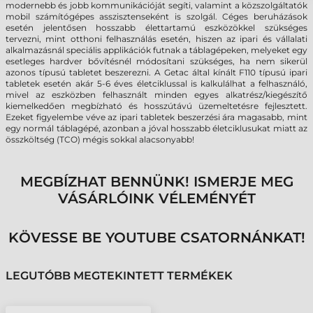
modernebb és jobb kommunikációját segíti, valamint a közszolgáltatók
mobil számítógépes asszisztenseként is szolgál. Céges beruházások
esetén jelentősen hosszabb élettartamú eszközökkel szükséges
tervezni, mint otthoni felhasználás esetén, hiszen az ipari és vállalati
alkalmazásnál speciális applikációk futnak a táblagépeken, melyeket egy
esetleges hardver bővítésnél módosítani szükséges, ha nem sikerül
azonos típusú tabletet beszerezni. A Getac által kínált F110 típusú ipari
tabletek esetén akár 5-6 éves életciklussal is kalkulálhat a felhasználó,
mivel az eszközben felhasznált minden egyes alkatrész/kiegészítő
kiemelkedően megbízható és hosszútávú üzemeltetésre fejlesztett.
Ezeket figyelembe véve az ipari tabletek beszerzési ára magasabb, mint
egy normál táblagépé, azonban a jóval hosszabb életciklusukat miatt az
összköltség (TCO) mégis sokkal alacsonyabb!
MEGBÍZHAT BENNÜNK! ISMERJE MEG
VÁSÁRLÓINK VÉLEMÉNYÉT
KÖVESSE BE YOUTUBE CSATORNÁNKAT!
LEGUTÓBB MEGTEKINTETT TERMÉKEK