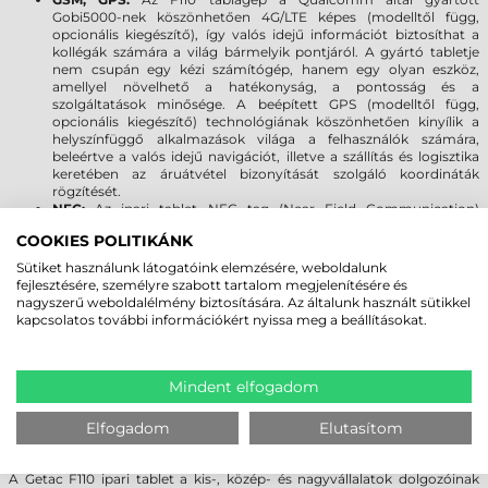
Gobi5000-nek köszönhetően 4G/LTE képes (modelltől függ,
opcionális kiegészítő), így valós idejű információt biztosíthat a
kollégák számára a világ bármelyik pontjáról. A gyártó tabletje
nem csupán egy kézi számítógép, hanem egy olyan eszköz,
amellyel növelhető a hatékonyság, a pontosság és a
szolgáltatások minősége. A beépített GPS (modelltől függ,
opcionális kiegészítő) technológiának köszönhetően kinyílik a
helyszínfüggő alkalmazások világa a felhasználók számára,
beleértve a valós idejű navigációt, illetve a szállítás és logisztika
keretében az áruátvétel bizonyítását szolgáló koordináták
rögzítését.
NFC:
Az ipari tablet NFC tag (Near Field Communication)
olvasási funkcióval is rendelkezik, ami egyszerű és biztonságos
COOKIES POLITIKÁNK
kétoldalú kommunikációt tesz lehetővé az eszközök között (pl.
adatgyűjtő vagy nyomtató) egymáshoz érintéssel vagy
Sütiket használunk látogatóink elemzésére, weboldalunk
egymáshoz nagyon közel helyezéssel (max. 4 cm). A felhasználók
fejlesztésére, személyre szabott tartalom megjelenítésére és
nyomtatásokat indíthatnak, dokumentumokat, névjegyeket
nagyszerű weboldalélmény biztosítására. Az általunk használt sütikkel
oszthatnak meg, tranzakciókat kezdeményezhetnek,
kapcsolatos további információkért nyissa meg a beállításokat.
információkat gyűjthetnek NFC kártyákról, vagy akár beléptető
rendszereknél jogosultság igazolásra is használhatják.
Interfészek:
a Getac F110 tablet a piacon egyedülálló módon
soros (RS232), 10/100/1000 Ethernet vagy 2db USB 2.0 port-tal
Mindent elfogadom
bővíthető.
Elfogadom
Elutasítom
TERVEZZEN HOSSZÚTÁVRA!
A Getac F110 ipari tablet a kis-, közép- és nagyvállalatok dolgozóinak