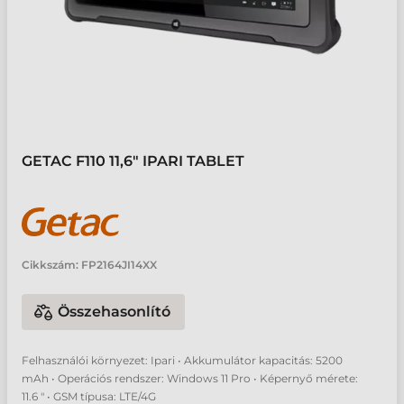
GETAC F110 11,6" IPARI TABLET
Cikkszám:
FP2164JI14XX
Összehasonlító
Felhasználói környezet: Ipari • Akkumulátor kapacitás: 5200
mAh • Operációs rendszer: Windows 11 Pro • Képernyő mérete:
11.6 " • GSM típusa: LTE/4G