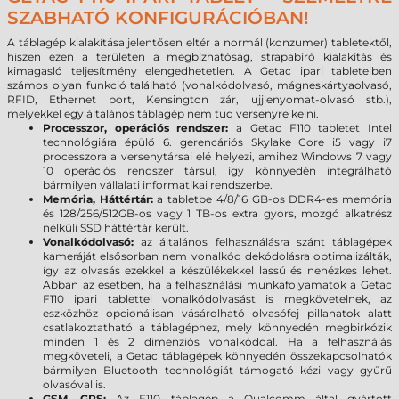
SZABHATÓ KONFIGURÁCIÓBAN!
A táblagép kialakítása jelentősen eltér a normál (konzumer) tabletektől,
hiszen ezen a területen a megbízhatóság, strapabíró kialakítás és
kimagasló teljesítmény elengedhetetlen. A Getac ipari tableteiben
számos olyan funkció található (vonalkódolvasó, mágneskártyaolvasó,
RFID, Ethernet port, Kensington zár, ujjlenyomat-olvasó stb.),
melyekkel egy általános táblagép nem tud versenyre kelni.
Processzor, operációs rendszer:
a Getac F110 tabletet Intel
technológiára épülő 6. gerencáriós Skylake Core i5 vagy i7
processzora a versenytársai elé helyezi, amihez Windows 7 vagy
10 operációs rendszer társul, így könnyedén integrálható
bármilyen vállalati informatikai rendszerbe.
Memória, Háttértár:
a tabletbe 4/8/16 GB-os DDR4-es memória
és 128/256/512GB-os vagy 1 TB-os extra gyors, mozgó alkatrész
nélküli SSD háttértár került.
Vonalkódolvasó:
az általános felhasználásra szánt táblagépek
kameráját elsősorban nem vonalkód dekódolásra optimalizálták,
így az olvasás ezekkel a készülékekkel lassú és nehézkes lehet.
Abban az esetben, ha a felhasználási munkafolyamatok a Getac
F110 ipari tablettel vonalkódolvasást is megkövetelnek, az
eszközhöz opcionálisan vásárolható olvasófej pillanatok alatt
csatlakoztatható a táblagéphez, mely könnyedén megbirkózik
minden 1 és 2 dimenziós vonalkóddal. Ha a felhasználás
megköveteli, a Getac táblagépek könnyedén összekapcsolhatók
bármilyen Bluetooth technológiát támogató kézi vagy gyűrű
olvasóval is.
GSM, GPS:
Az F110 táblagép a Qualcomm által gyártott