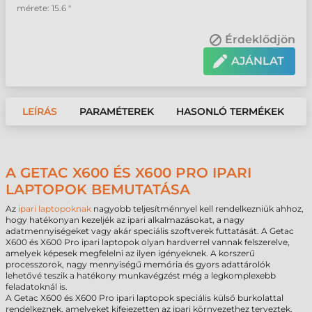
mérete: 15.6 "
Érdeklődjön
AJÁNLAT
LEÍRÁS
PARAMÉTEREK
HASONLÓ TERMÉKEK
A GETAC X600 ÉS X600 PRO IPARI
LAPTOPOK BEMUTATÁSA
Az
ipari laptopoknak
nagyobb teljesítménnyel kell rendelkezniük ahhoz,
hogy hatékonyan kezeljék az ipari alkalmazásokat, a nagy
adatmennyiségeket vagy akár speciális szoftverek futtatását. A Getac
X600 és X600 Pro ipari laptopok olyan hardverrel vannak felszerelve,
amelyek képesek megfelelni az ilyen igényeknek. A korszerű
processzorok, nagy mennyiségű memória és gyors adattárolók
lehetővé teszik a hatékony munkavégzést még a legkomplexebb
feladatoknál is.
A Getac X600 és X600 Pro ipari laptopok speciális külső burkolattal
rendelkeznek, amelyeket kifejezetten az ipari környezethez terveztek.