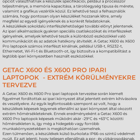
opciót választhatnak a készülék specifikációi, például a processzor
teljesítménye, a memória kapacitása, a tárolóegység típusa és mérete,
valamint a grafikus vezérlők közül. Ez lehetővé teszi a felhasználók
számára, hogy pontosan olyan készüléket hozzanak létre, amely
megfelel az egyedi igényeiknek és a konkrét feladatoknak.
A készülékek sokoldalú interfészlehetőségei további előnyt jelentenek.
Az ipari alkalmazások gyakran speciális csatlakozókat és interfészeket
igényelnek, amelyek lehetővé teszik a különböző eszközökkel való
kommunikációt és az adatok hatékony átvitelét. A Getac X600 és X600
Pro laptopok számos interfészt kínálnak, például USB-t, RS232-t,
Ethernetet, Wi-Fi-t és Bluetooth-ot, így biztosítva a kompatibilitást a
legtöbb ipari környezetben használt eszközökkel.
GETAC X600 ÉS X600 PRO IPARI
LAPTOPOK - EXTRÉM KÖRÜLMÉNYEKRE
TERVEZVE
A Getac X600 és X600 Pro ipari laptopok tervezése során kiemelt
figyelmet fordítottak az ipari környezet által jelentett extrém kihívásokra
és veszélyekre. Az egyik legfontosabb szempont az volt, hogy a
készülékek képesek legyenek ellenállni az ipari környezet által okozott
extrém hőmérsékleteknek. Ennek eredményeként a Getac X600 és
X600 Pro laptopok képesek működni akár -29°C és +63°C közötti
hőmérsékleten is, így még a hidegebb vagy forróbb
munkakörnyezetekben is megbízhatóan üzemelnek.
Ezen túlmenően, a készülékek külső burkolata IP66-os szintű védelmet
nyújt. Ez azt jelenti, hogy teljesen ellenállnak a por- és vízkárosodásnak.