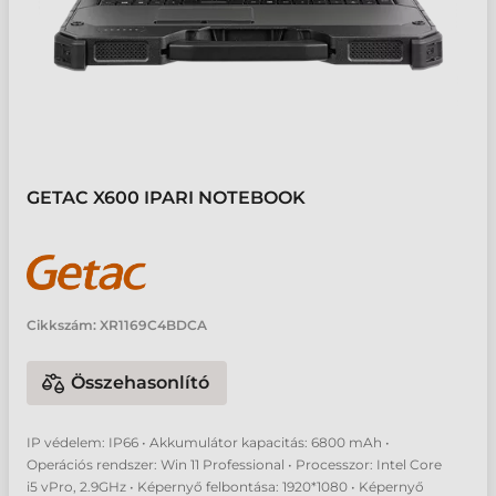
GETAC X600 IPARI NOTEBOOK
Cikkszám:
XR1169C4BDCA
Összehasonlító
IP védelem: IP66 • Akkumulátor kapacitás: 6800 mAh •
Operációs rendszer: Win 11 Professional • Processzor: Intel Core
i5 vPro, 2.9GHz • Képernyő felbontása: 1920*1080 • Képernyő