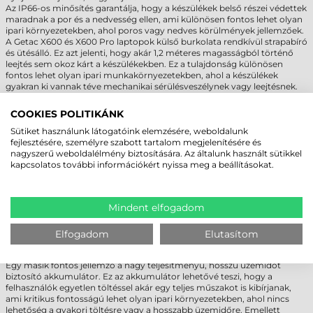
Az IP66-os minősítés garantálja, hogy a készülékek belső részei védettek
maradnak a por és a nedvesség ellen, ami különösen fontos lehet olyan
ipari környezetekben, ahol poros vagy nedves körülmények jellemzőek.
A Getac X600 és X600 Pro laptopok külső burkolata rendkívül strapabíró
és ütésálló. Ez azt jelenti, hogy akár 1,2 méteres magasságból történő
leejtés sem okoz kárt a készülékekben. Ez a tulajdonság különösen
fontos lehet olyan ipari munkakörnyezetekben, ahol a készülékek
gyakran ki vannak téve mechanikai sérülésveszélynek vagy leejtésnek.
COOKIES POLITIKÁNK
SOKOLDALÚ CSATLAKOZÁSI
Sütiket használunk látogatóink elemzésére, weboldalunk
LEHETŐSÉGEK ÉS HOSSZÚ ÜZEMIDŐ
fejlesztésére, személyre szabott tartalom megjelenítésére és
nagyszerű weboldalélmény biztosítására. Az általunk használt sütikkel
A Getac X600 és X600 Pro ipari laptopok sokoldalú
kapcsolatos további információkért nyissa meg a beállításokat.
interfészlehetőségekkel rendelkeznek, amelyek lehetővé teszik a
felhasználók számára, hogy könnyen csatlakoztathassák a készüléket
más eszközökhöz és hálózatokhoz. Az USB-portok lehetővé teszik külső
eszközök, például nyomtatók vagy merevlemezek csatlakoztatását, míg
Mindent elfogadom
az RS232 soros portok olyan eszközökkel való kommunikációt teszik
lehetővé, amelyek még mindig soros csatlakozókkal rendelkeznek. A
Bluetooth lehetővé teszi a vezeték nélküli perifériák, például egér vagy
Elfogadom
Elutasítom
billentyűzet csatlakoztatását, míg az Ethernet és a Wi-Fi kapcsolatok
lehetővé teszik a hálózati kapcsolódást.
Egy másik fontos jellemző a nagy teljesítményű, hosszú üzemidőt
biztosító akkumulátor. Ez az akkumulátor lehetővé teszi, hogy a
felhasználók egyetlen töltéssel akár egy teljes műszakot is kibírjanak,
ami kritikus fontosságú lehet olyan ipari környezetekben, ahol nincs
lehetőség a gyakori töltésre vagy a hosszabb üzemidőre. Emellett