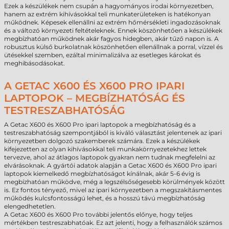
Ezek a készülékek nem csupán a hagyományos irodai környezetben,
hanem az extrém kihívásokkal teli munkaterületeken is hatékonyan
működnek. Képesek ellenállni az extrém hőmérsékleti ingadozásoknak
és a változó környezeti feltételeknek. Ennek köszönhetően a készülékek
megbízhatóan működnek akár fagyos hidegben, akár tűző napon is. A
robusztus külső burkolatnak köszönhetően ellenállnak a porral, vízzel és
ütésekkel szemben, ezáltal minimalizálva az esetleges károkat és
meghibásodásokat.
A GETAC X600 ÉS X600 PRO IPARI
LAPTOPOK – MEGBÍZHATÓSÁG ÉS
TESTRESZABHATÓSÁG
A Getac X600 és X600 Pro ipari laptopok a megbízhatóság és a
testreszabhatóság szempontjából is kiváló választást jelentenek az ipari
környezetben dolgozó szakemberek számára. Ezek a készülékek
kifejezetten az olyan kihívásokkal teli munkakörnyezetekhez lettek
tervezve, ahol az átlagos laptopok gyakran nem tudnak megfelelni az
elvárásoknak. A gyártói adatok alapján a Getac X600 és X600 Pro ipari
laptopok kiemelkedő megbízhatóságot kínálnak, akár 5-6 évig is
megbízhatóan működve, még a legszélsőségesebb körülmények között
is. Ez fontos tényező, mivel az ipari környezetben a megszakításmentes
működés kulcsfontosságú lehet, és a hosszú távú megbízhatóság
elengedhetetlen.
A Getac X600 és X600 Pro további jelentős előnye, hogy teljes
mértékben testreszabhatóak. Ez azt jelenti, hogy a felhasználók számos