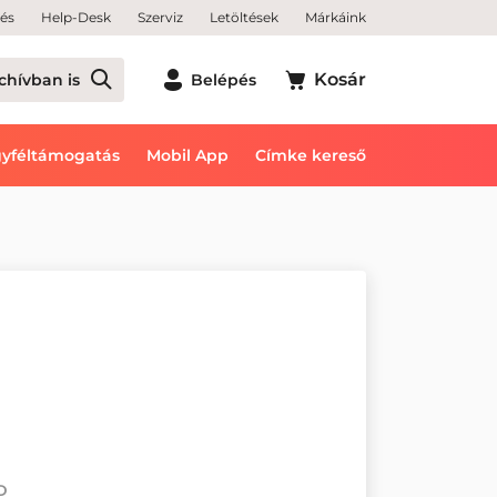
tés
Help-Desk
Szerviz
Letöltések
Márkáink
Kosár
chívban is
Belépés
yféltámogatás
Mobil App
Címke kereső
2D