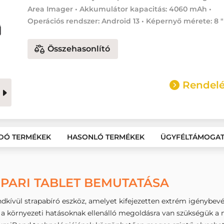
Area Imager • Akkumulátor kapacitás: 4060 mAh •
Operációs rendszer: Android 13 • Képernyő mérete: 8 "
Összehasonlító
Rendelé
DÓ TERMÉKEK
HASONLÓ TERMÉKEK
ÜGYFÉLTÁMOGA
IPARI TABLET BEMUTATÁSA
dkívül strapabíró eszköz, amelyet kifejezetten extrém igénybevéte
 a környezeti hatásoknak ellenálló megoldásra van szükségük a