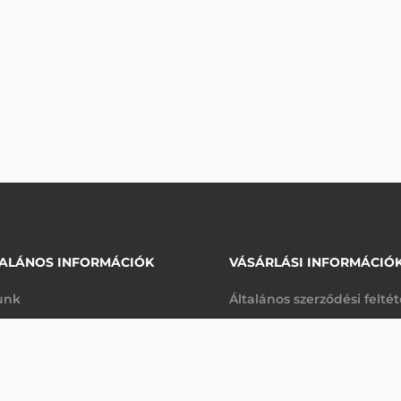
ALÁNOS INFORMÁCIÓK
VÁSÁRLÁSI INFORMÁCIÓ
unk
Általános szerződési felté
rhetőségek
Adatkezelési tájékoztató
arancia
Szállítási és fizetési feltét
Rendelésre
K
Jogi nyilatkozat