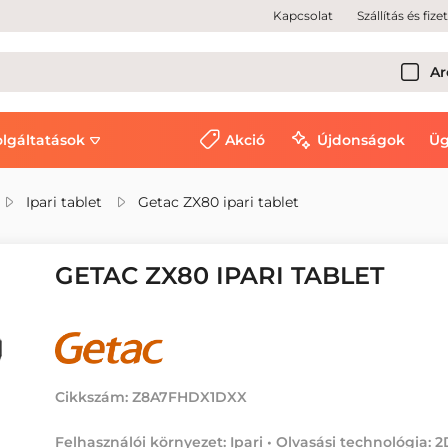
Kapcsolat
Szállítás és fize
Ar
olgáltatások
Akció
Újdonságok
Üg
Ipari tablet
Getac ZX80 ipari tablet
GETAC ZX80 IPARI TABLET
Cikkszám:
Z8A7FHDX1DXX
Felhasználói környezet: Ipari • Olvasási technológia: 