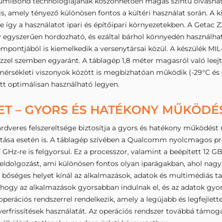
LumiBond technológiájának köszönhetően magas szintű olvashatósá
, amely tényező különösen fontos a kültéri használat során. A k
így a használatot ipari és építőipari környezetekben. A Getac ZX
 egyszerűen hordozható, és ezáltal bárhol könnyedén használha
empontjából is kiemelkedik a versenytársai közül. A készülék MIL
 vízzel szemben egyaránt. A táblagép 1,8 méter magasról való leejt
mérsékleti viszonyok között is megbízhatóan működik (-29°C és 6
t optimálisan használható legyen.
LET – GYORS ÉS HATÉKONY MŰKÖDÉ
ardveres felszereltsége biztosítja a gyors és hatékony működés
tása esetén is. A táblagép szívében a Qualcomm nyolcmagos pro
 GHz-re is felgyorsul. Ez a processzor, valamint a beépített 12 
feldolgozást, ami különösen fontos olyan iparágakban, ahol nagy
y bőséges helyet kínál az alkalmazások, adatok és multimédiás 
ti, hogy az alkalmazások gyorsabban indulnak el, és az adatok g
operációs rendszerrel rendelkezik, amely a legújabb és legfejlett
erfrissítések használatát. Az operációs rendszer továbbá támogatj