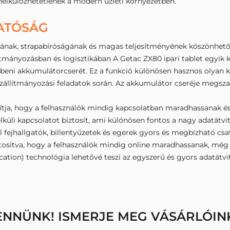
élkülözhetetlenek a modern üzleti környezetben.
ATÓSÁG
ágának, strapabíróságának és magas teljesítményének köszönhet
lítmányozásban és logisztikában A Getac ZX80 ipari tablet egyi
zbeni akkumulátorcserét. Ez a funkció különösen hasznos olyan
zállítmányozási feladatok során. Az akkumulátor cseréje megsza
osítja, hogy a felhasználók mindig kapcsolatban maradhassanak 
élküli kapcsolatot biztosít, ami különösen fontos a nagy adatátv
ául fejhallgatók, billentyűzetek és egerek gyors és megbízható cs
osítva, hogy a felhasználók mindig online maradhassanak, még ak
tion) technológia lehetővé teszi az egyszerű és gyors adatátvite
ENNÜNK! ISMERJE MEG VÁSÁRLÓIN