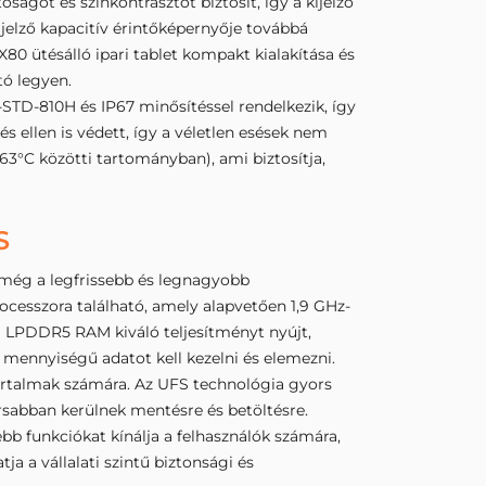
got és színkontrasztot biztosít, így a kijelző
ijelző kapacitív érintőképernyője továbbá
80 ütésálló ipari tablet kompakt kialakítása és
tó legyen.
-STD-810H és IP67 minősítéssel rendelkezik, így
és ellen is védett, így a véletlen esések nem
3°C közötti tartományban), ami biztosítja,
S
t még a legfrissebb és legnagyobb
cesszora található, amely alapvetően 1,9 GHz-
GB LPDDR5 RAM kiváló teljesítményt nyújt,
 mennyiségű adatot kell kezelni és elemezni.
tartalmak számára. Az UFS technológia gyors
yorsabban kerülnek mentésre és betöltésre.
ebb funkciókat kínálja a felhasználók számára,
a a vállalati szintű biztonsági és