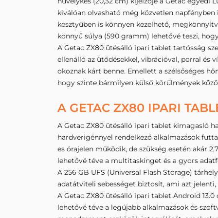
hüvelykes (20,32 cm) kijelzője a Getac egyedi 
kiválóan olvasható még közvetlen napfényben is
kesztyűben is könnyen kezelhető, megkönnyítve 
könnyű súlya (590 gramm) lehetővé teszi, hogy
A Getac ZX80 ütésálló ipari tablet tartósság sz
ellenálló az ütődésekkel, vibrációval, porral és
okoznak kárt benne. Emellett a szélsőséges hő
hogy szinte bármilyen külső körülmények közöt
A GETAC ZX80 IPARI TAB
A Getac ZX80 ütésálló ipari tablet kimagasló h
hardverigénnyel rendelkező alkalmazások futta
es órajelen működik, de szükség esetén akár 2,7
lehetővé téve a multitaskinget és a gyors adat
A 256 GB UFS (Universal Flash Storage) tárhel
adatátviteli sebességet biztosít, ami azt jelen
A Getac ZX80 ütésálló ipari tablet Android 13.0 
lehetővé téve a legújabb alkalmazások és szoftv