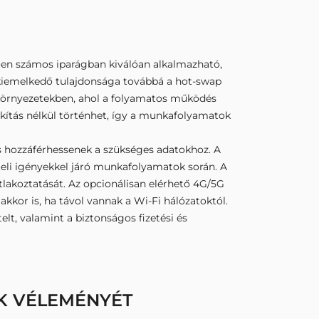
ően számos iparágban kiválóan alkalmazható,
k kiemelkedő tulajdonsága továbbá a hot-swap
 környezetekben, ahol a folyamatos működés
kítás nélkül történhet, így a munkafolyamatok
és hozzáférhessenek a szükséges adatokhoz. A
iteli igényekkel járó munkafolyamatok során. A
atlakoztatását. Az opcionálisan elérhető 4G/5G
kor is, ha távol vannak a Wi-Fi hálózatoktól.
lt, valamint a biztonságos fizetési és
K VÉLEMÉNYÉT