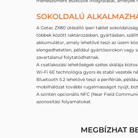
menedzsment eszközök integrálását, amelyek n
SOKOLDALÚ ALKALMAZH
A Getac ZX80 ütésálló ipari tablet sokoldalús
többek között raktározásban, gyártásban, szál
akkumulátor, amely lehetővé teszi az üzem kö
elengedhetetlen, például gyártósorokon vagy s
zavartalanul folytatódhatnak.
A csatlakozási lehetőségek széles skálája bizt
Wi-Fi 6E technológia gyors és stabil vezeték n
Bluetooth 5.2 lehetővé teszi a perifériák, péld
mobilhálózat további rugalmasságot nyújt, bizt
A szintén opcionális NFC (Near Field Communica
azonosítási folyamatokat.
MEGBÍZHAT B