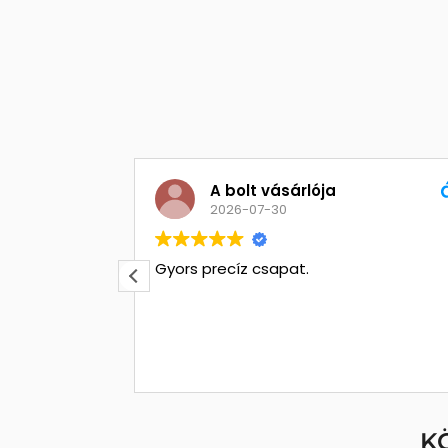
A bolt vásárlója
2026-07-30
x Stúdió
Gyors precíz csapat.
ársak!
K