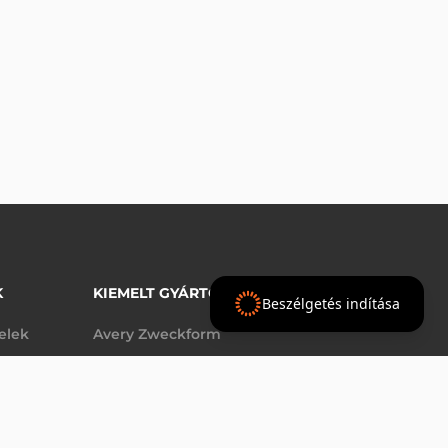
K
KIEMELT GYÁRTÓINK
Beszélgetés indítása
telek
Avery Zweckform
Datalogic
elek
Epson
AJÁNLAT
Godex