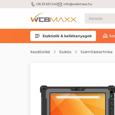
m_phone
m_email
+36 33 631 240
info@webmaxx.hu
Eszközök & kellékanyagok
Sz
Kezdőoldal
Eszköz
Számítástechnika