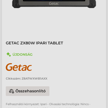
GETAC ZX80W IPARI TABLET
ÚJDONSÁG
Cikkszám:
Z8A7WXWB1AXX
Összehasonlító
Felhasználói környezet: Ipari • Olvasási technológia: Nincs •