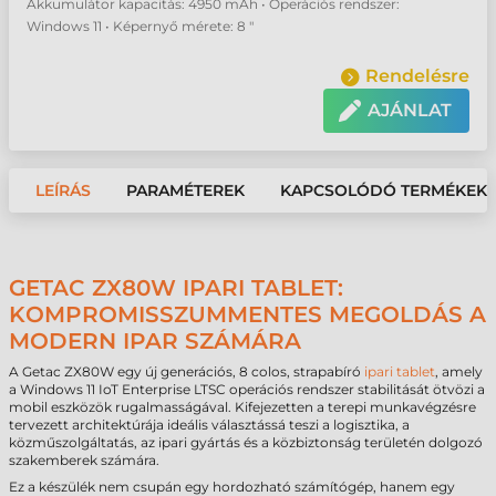
Akkumulátor kapacitás: 4950 mAh • Operációs rendszer:
Windows 11 • Képernyő mérete: 8 "
Rendelésre
AJÁNLAT
LEÍRÁS
PARAMÉTEREK
KAPCSOLÓDÓ TERMÉKEK
GETAC ZX80W IPARI TABLET:
KOMPROMISSZUMMENTES MEGOLDÁS A
MODERN IPAR SZÁMÁRA
A Getac ZX80W egy új generációs, 8 colos, strapabíró
ipari tablet
, amely
a Windows 11 IoT Enterprise LTSC operációs rendszer stabilitását ötvözi a
mobil eszközök rugalmasságával. Kifejezetten a terepi munkavégzésre
tervezett architektúrája ideális választássá teszi a logisztika, a
közműszolgáltatás, az ipari gyártás és a közbiztonság területén dolgozó
szakemberek számára.
Ez a készülék nem csupán egy hordozható számítógép, hanem egy