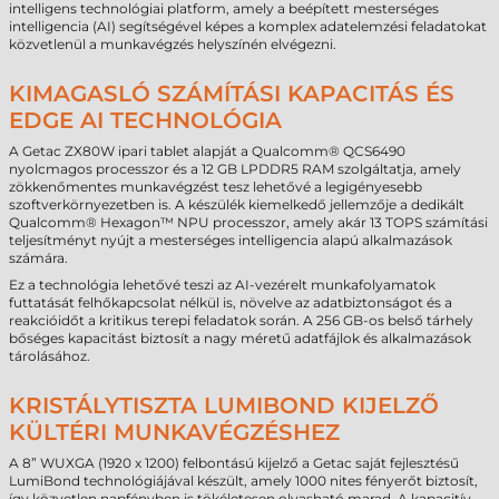
intelligens technológiai platform, amely a beépített mesterséges
intelligencia (AI) segítségével képes a komplex adatelemzési feladatokat
közvetlenül a munkavégzés helyszínén elvégezni.
KIMAGASLÓ SZÁMÍTÁSI KAPACITÁS ÉS
EDGE AI TECHNOLÓGIA
A Getac ZX80W ipari tablet alapját a Qualcomm® QCS6490
nyolcmagos processzor és a 12 GB LPDDR5 RAM szolgáltatja, amely
zökkenőmentes munkavégzést tesz lehetővé a legigényesebb
szoftverkörnyezetben is. A készülék kiemelkedő jellemzője a dedikált
Qualcomm® Hexagon™ NPU processzor, amely akár 13 TOPS számítási
teljesítményt nyújt a mesterséges intelligencia alapú alkalmazások
számára.
Ez a technológia lehetővé teszi az AI-vezérelt munkafolyamatok
futtatását felhőkapcsolat nélkül is, növelve az adatbiztonságot és a
reakcióidőt a kritikus terepi feladatok során. A 256 GB-os belső tárhely
bőséges kapacitást biztosít a nagy méretű adatfájlok és alkalmazások
tárolásához.
KRISTÁLYTISZTA LUMIBOND KIJELZŐ
KÜLTÉRI MUNKAVÉGZÉSHEZ
A 8” WUXGA (1920 x 1200) felbontású kijelző a Getac saját fejlesztésű
LumiBond technológiájával készült, amely 1000 nites fényerőt biztosít,
így közvetlen napfényben is tökéletesen olvasható marad. A kapacitív