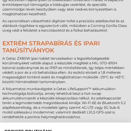
érintőképernyő támogatja a többujjas vezérlést, és speciális
üzemmódjai révén kesztyűben vagy akár nedves környezetben is
megbízhatóan kezelhető.
Az opcionálisan választható digitizer tollal a precíziós adatbevitel és az
aláírások rögzítése is egyszerűvé válik, miközben a Corning Gorilla Glass
üveg védi a felületet a karcolásoktól és a fizikai behatásoktól.
EXTRÉM STRAPABÍRÁS ÉS IPARI
TANÚSÍTVÁNYOK
A Getac ZX80W ipari tablet tervezésekor a legszélsőségesebb
körülményeket vették alapul: a készülék megfelel a MIL-STD-810H
katonai szabványnak és az IP67-es minősítésnek, így teljes mértékben
védett a por és a víz behatolása ellen. Az eszköz elviseli a 1,8 méteres
magasságból történő esést és megbízhatóan működik -29°C és +63°C
közötti hőmérsékleti tartományban.
A folyamatos munkavégzést a Getac LifeSupport™ akkumulátor-
technológiája biztosítja, amely lehetővé teszi a hot-swap
akkumulátorcserét a készülék kikapcsolása nélkül. Az adatkapcsolat
terén a legmodernebb megoldásokat kínálja: Wi-Fi 6E és Bluetooth 5.2
alapfelszereltség, de a modellek igény szerint 4G LTE vagy 5G Sub-6
mobil szélessávú modemmel, valamint dedikált L1/L5 GPS-szel is
rendelhetők a pontos helymeghatározáshoz.
GETAC ZX80W IPARI TABLET -