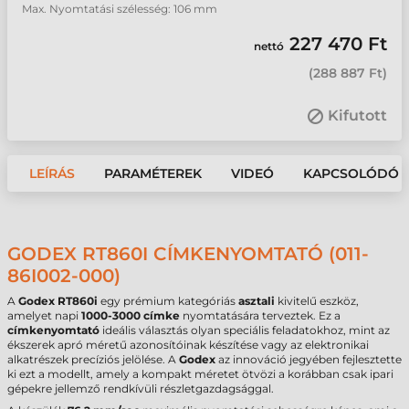
Max. Nyomtatási szélesség: 106 mm
227 470 Ft
nettó
(
288 887 Ft
)
Kifutott
LEÍRÁS
PARAMÉTEREK
VIDEÓ
KAPCSOLÓDÓ 
GODEX RT860I CÍMKENYOMTATÓ (011-
86I002-000)
A
Godex RT860i
egy prémium kategóriás
asztali
kivitelű eszköz,
amelyet napi
1000-3000 címke
nyomtatására terveztek. Ez a
címkenyomtató
ideális választás olyan speciális feladatokhoz, mint az
ékszerek apró méretű azonosítóinak készítése vagy az elektronikai
alkatrészek precíziós jelölése. A
Godex
az innováció jegyében fejlesztette
ki ezt a modellt, amely a kompakt méretet ötvözi a korábban csak ipari
gépekre jellemző rendkívüli részletgazdagsággal.