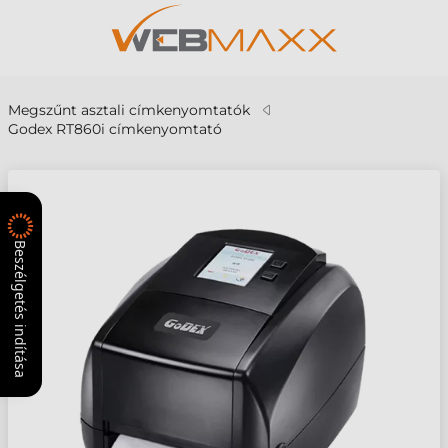
Megszűnt asztali címkenyomtatók
Godex RT860i címkenyomtató
Beszélgetés indítása