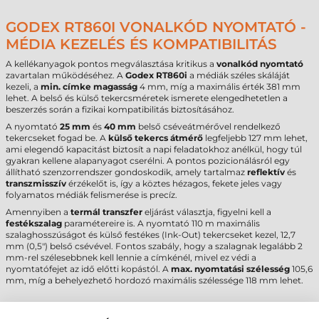
GODEX RT860I VONALKÓD NYOMTATÓ -
MÉDIA KEZELÉS ÉS KOMPATIBILITÁS
A kellékanyagok pontos megválasztása kritikus a
vonalkód nyomtató
zavartalan működéséhez. A
Godex RT860i
a médiák széles skáláját
kezeli, a
min. címke magasság
4 mm, míg a maximális érték 381 mm
lehet. A belső és külső tekercsméretek ismerete elengedhetetlen a
beszerzés során a fizikai kompatibilitás biztosításához.
A nyomtató
25 mm
és
40 mm
belső cséveátmérővel rendelkező
tekercseket fogad be. A
külső tekercs átmérő
legfeljebb 127 mm lehet,
ami elegendő kapacitást biztosít a napi feladatokhoz anélkül, hogy túl
gyakran kellene alapanyagot cserélni. A pontos pozicionálásról egy
állítható szenzorrendszer gondoskodik, amely tartalmaz
reflektív
és
transzmisszív
érzékelőt is, így a köztes hézagos, fekete jeles vagy
folyamatos médiák felismerése is precíz.
Amennyiben a
termál transzfer
eljárást választja, figyelni kell a
festékszalag
paramétereire is. A nyomtató 110 m maximális
szalaghosszúságot és külső festékes (Ink-Out) tekercseket kezel, 12,7
mm (0,5") belső csévével. Fontos szabály, hogy a szalagnak legalább 2
mm-rel szélesebbnek kell lennie a címkénél, mivel ez védi a
nyomtatófejet az idő előtti kopástól. A
max. nyomtatási szélesség
105,6
mm, míg a behelyezhető hordozó maximális szélessége 118 mm lehet.
GODEX RT860I CÍMKENYOMTATÓ -