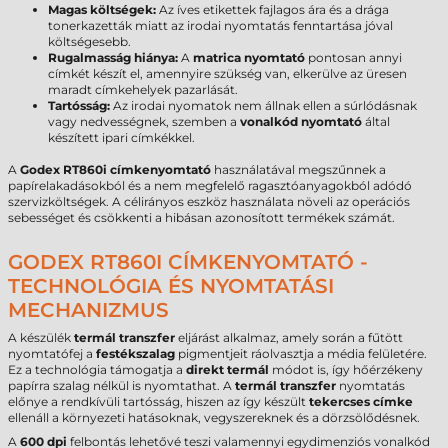
Magas költségek:
Az íves etikettek fajlagos ára és a drága
tonerkazetták miatt az irodai nyomtatás fenntartása jóval
költségesebb.
Rugalmasság hiánya:
A
matrica nyomtató
pontosan annyi
címkét készít el, amennyire szükség van, elkerülve az üresen
maradt címkehelyek pazarlását.
Tartósság:
Az irodai nyomatok nem állnak ellen a súrlódásnak
vagy nedvességnek, szemben a
vonalkód nyomtató
által
készített ipari címkékkel.
A
Godex RT860i címkenyomtató
használatával megszűnnek a
papírelakadásokból és a nem megfelelő ragasztóanyagokból adódó
szervizköltségek. A célirányos eszköz használata növeli az operációs
sebességet és csökkenti a hibásan azonosított termékek számát.
GODEX RT860I CÍMKENYOMTATÓ -
TECHNOLÓGIA ÉS NYOMTATÁSI
MECHANIZMUS
A készülék
termál transzfer
eljárást alkalmaz, amely során a fűtött
nyomtatófej a
festékszalag
pigmentjeit ráolvasztja a média felületére.
Ez a technológia támogatja a
direkt termál
módot is, így hőérzékeny
papírra szalag nélkül is nyomtathat. A
termál transzfer
nyomtatás
előnye a rendkívüli tartósság, hiszen az így készült
tekercses címke
ellenáll a környezeti hatásoknak, vegyszereknek és a dörzsölődésnek.
A
600 dpi
felbontás lehetővé teszi valamennyi egydimenziós vonalkód