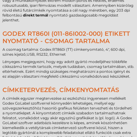
vagy a munkakörnyezet extrém módon poros és nedves, érdemes
robusztusabb, ipari fémvázas modellt választani. Amennyiben kizárólag
rövid életű futárcímkék nyomtatása a cél nagy méretben, egy 203 dpi
felbontású
direkt termál
nyomtató gazdaságosabb megoldást
jelenthet.
GODEX RT860I (011-86I002-000) ETIKETT
NYOMTATÓ - CSOMAG TARTALMA
A csomag tartalma: Godex RT860i (TT) címkenyomtató, 4", 600 dpi,
színes kijelző,USB, RS232, Ethernet
Lényeges megjegyezni, hogy egy adott gyártó modelljéhez többféle
cikkszámú termék tartozik, melyek tudásban, csomag tartalmában, stb.
eltérhetnek. Ezért mindig szükséges meghatározni a pontos igényt és
ez alapján választani megfelelő cikkszámú vonalkódolvasó készüléket.
CÍMKETERVEZÉS, CÍMKENYOMTATÁS
A címkék egyszer megtervezése az eszközhöz ingyenesen mellékelt
Godex GoLabel szoftverrel könnyedén lehetséges, mellyel egy
szövegszerkesztőhöz hasonló grafikus felületen tervezheti és tördelheti
a nyomatképet. A kinyomtatott címkék szabadon tartalmazhatnak
feliratot, vonalkódot vagy akár egyszínű grafikákat is (pl. logó). A Godex
GoLabel szoftver adatbázis kezelésre is képes, aminek köszönhetően
kiemelkedik a vetélytársak címketervező szoftverei közül, hiszen a
legtöbb gyártónál a komplexebb feladatokat ellátó funkciók csak extra