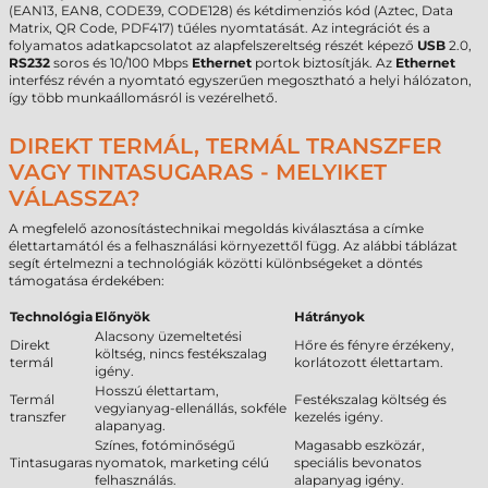
(EAN13, EAN8, CODE39, CODE128) és kétdimenziós kód (Aztec, Data
Matrix, QR Code, PDF417) tűéles nyomtatását. Az integrációt és a
folyamatos adatkapcsolatot az alapfelszereltség részét képező
USB
2.0,
RS232
soros és 10/100 Mbps
Ethernet
portok biztosítják. Az
Ethernet
interfész révén a nyomtató egyszerűen megosztható a helyi hálózaton,
így több munkaállomásról is vezérelhető.
DIREKT TERMÁL, TERMÁL TRANSZFER
VAGY TINTASUGARAS - MELYIKET
VÁLASSZA?
A megfelelő azonosítástechnikai megoldás kiválasztása a címke
élettartamától és a felhasználási környezettől függ. Az alábbi táblázat
segít értelmezni a technológiák közötti különbségeket a döntés
támogatása érdekében:
Technológia
Előnyök
Hátrányok
Alacsony üzemeltetési
Direkt
Hőre és fényre érzékeny,
költség, nincs festékszalag
termál
korlátozott élettartam.
igény.
Hosszú élettartam,
Termál
Festékszalag költség és
vegyianyag-ellenállás, sokféle
transzfer
kezelés igény.
alapanyag.
Színes, fotóminőségű
Magasabb eszközár,
Tintasugaras
nyomatok, marketing célú
speciális bevonatos
felhasználás.
alapanyag igény.