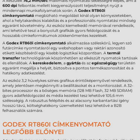
A készülék
76,2 mm/sec
maximális nyomtatási sebességre képes, ami a
600 dpi
felbontás mellett kiegyensúlyozott teljesítményt nyújt a
mindennapi munkafolyamatok során. A
Godex RT860i
címkenyomtató
megbízható megoldást kínál olyan környezetekben,
ahol a helytakarékos kialakítás és a professzionális nyomtatási minőség
egyaránt követelmény. Az eszköz kiemelkedő memóriával rendelkezik,
ami lehetővé teszi a bonyolult grafikák gyors feldolgozását és a
hosszabb címkeformátumok zökkenőmentes kezelését.
A
Godex RT860i címkenyomtató
alkalmazása széleskörű, legyen szó
futárcímke nyomtatásról egy webshopban vagy raktári azonosító
etikett készítéséről egy kisebb logisztikai központban. A
termál
transzfer
technológiának köszönhetően az elkészült nyomatok tartósak
és ellenállóak. A
kereskedelem
, a
gyártás
és az
egészségügy
területén
egyaránt megállja a helyét, biztosítva a pontos termékazonosítást és a
hatékony adatkezelést.
Az eszköz 3,2 hüvelykes színes grafikus érintőképernyővel rendelkezik,
amely jelentősen megkönnyíti a beállításokat és a monitorozást. A 32-
bites processzor és a bőséges memória (128 MB Flash, 32 MB SDRAM)
gyors adatfeldolgozást és média kezelést tesz lehetővé 105,6 mm
szélességig. A robusztus felépítés és az alacsony karbantartási igény
hosszú távú, költséghatékony üzemeltetést tesz lehetővé a B2B
felhasználók számára.
GODEX RT860I CÍMKENYOMTATÓ
LEGFŐBB ELŐNYEI