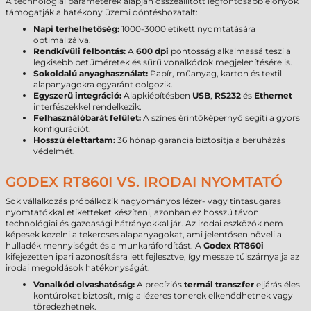
A technológiai paraméterek alapján összeállított legfontosabb előnyök
támogatják a hatékony üzemi döntéshozatalt:
Napi terhelhetőség:
1000-3000 etikett nyomtatására
optimalizálva.
Rendkívüli felbontás:
A
600 dpi
pontosság alkalmassá teszi a
legkisebb betűméretek és sűrű vonalkódok megjelenítésére is.
Sokoldalú anyaghasználat:
Papír, műanyag, karton és textil
alapanyagokra egyaránt dolgozik.
Egyszerű integráció:
Alapkiépítésben
USB
,
RS232
és
Ethernet
interfészekkel rendelkezik.
Felhasználóbarát felület:
A színes érintőképernyő segíti a gyors
konfigurációt.
Hosszú élettartam:
36 hónap garancia biztosítja a beruházás
védelmét.
GODEX RT860I VS. IRODAI NYOMTATÓ
Sok vállalkozás próbálkozik hagyományos lézer- vagy tintasugaras
nyomtatókkal etiketteket készíteni, azonban ez hosszú távon
technológiai és gazdasági hátrányokkal jár. Az irodai eszközök nem
képesek kezelni a tekercses alapanyagokat, ami jelentősen növeli a
hulladék mennyiségét és a munkaráfordítást. A
Godex RT860i
kifejezetten ipari azonosításra lett fejlesztve, így messze túlszárnyalja az
irodai megoldások hatékonyságát.
Vonalkód olvashatóság:
A precíziós
termál transzfer
eljárás éles
kontúrokat biztosít, míg a lézeres tonerek elkenődhetnek vagy
töredezhetnek.