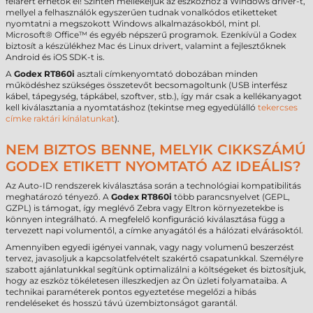
felárért érhetők el! Szintén mellékeljük az eszközhöz a Windows driver-t,
mellyel a felhasználók egyszerűen tudnak vonalkódos etiketteket
nyomtatni a megszokott Windows alkalmazásokból, mint pl.
Microsoft® Office™ és egyéb népszerű programok. Ezenkívül a Godex
biztosít a készülékhez Mac és Linux drivert, valamint a fejlesztőknek
Android és iOS SDK-t is.
A
Godex RT860i
asztali címkenyomtató dobozában minden
működéshez szükséges összetevőt becsomagoltunk (USB interfész
kábel, tápegység, tápkábel, szoftver, stb.), így már csak a kellékanyagot
kell kiválasztania a nyomtatáshoz (tekintse meg egyedülálló
tekercses
címke raktári kínálatunkat
).
NEM BIZTOS BENNE, MELYIK CIKKSZÁMÚ
GODEX ETIKETT NYOMTATÓ AZ IDEÁLIS?
Az Auto-ID rendszerek kiválasztása során a technológiai kompatibilitás
meghatározó tényező. A
Godex RT860i
több parancsnyelvet (GEPL,
GZPL) is támogat, így meglévő Zebra vagy Eltron környezetekbe is
könnyen integrálható. A megfelelő konfiguráció kiválasztása függ a
tervezett napi volumentől, a címke anyagától és a hálózati elvárásoktól.
Amennyiben egyedi igényei vannak, vagy nagy volumenű beszerzést
tervez, javasoljuk a kapcsolatfelvételt szakértő csapatunkkal. Személyre
szabott ajánlatunkkal segítünk optimalizálni a költségeket és biztosítjuk,
hogy az eszköz tökéletesen illeszkedjen az Ön üzleti folyamataiba. A
technikai paraméterek pontos egyeztetése megelőzi a hibás
rendeléseket és hosszú távú üzembiztonságot garantál.