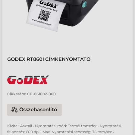
GODEX RT860I CÍMKENYOMTATÓ
Cikkszám:
011-86I002-000
Összehasonlító
Kivitel: Asztali • Nyomtatási mód: Termál transzfer • Nyomtatási
felbontás: 600 dpi • Max. Nyomtatási sebesség: 76 mm/sec •