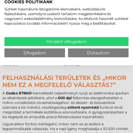
COOKIES POLITIKÁNK
MŰSZAKI PARAMÉTEREK
Sütiket használunk látogatóink elemzésére, weboldalunk
Az alábbi táblázat összefoglalja a legfontosabb technikai adatokat a
fejlesztésére, személyre szabott tartalom megjelenítésére és
gyors összehasonlíthatóság érdekében:
nagyszerű weboldalélmény biztosítására. Az általunk használt sütikkel
kapcsolatos további információkért nyissa meg a beállításokat.
Márka
Godex
Modell
RT860i
Technológia
termál transzfer
Mindent elfogadom
Felbontás
600 dpi
Max. tekercsátmérő
127 mm
Elfogadom
Elutasítom
Cséveméret
25 mm / 40 mm
Interfész
USB
,
RS232
,
Ethernet
Garancia
36 hónap
FELHASZNÁLÁSI TERÜLETEK ÉS „MIKOR
NEM EZ A MEGFELELŐ VÁLASZTÁS?”
A
Godex RT860i
kiemelkedő teljesítményt nyújt az elektronikai iparban
az alkatrészek jelölésére, ahol a
600 dpi
felbontás elengedhetetlen a
mikro-vonalkódok olvashatóságához. Az ékszer- és bizsuboltok
számára a kis méretű, részletgazdag
etikett nyomtató
funkció kínál
megoldást a termékek esztétikus azonosítására. A gyógyszeriparban a
kis tégelyek és ampullák precíz feliratozására használható.
Ugyanakkor fontos mérlegelni, mikor nem ez az eszköz a
legoptimálisabb választás. Ha a napi igény meghaladja a 10.000 címkét,