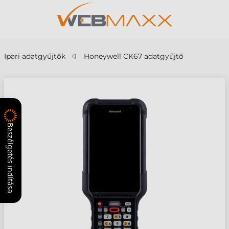
Ipari adatgyűjtők
Honeywell CK67 adatgyűjtő
Beszélgetés indítása