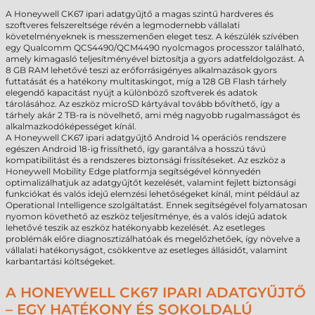
A Honeywell CK67 ipari adatgyűjtő a magas szintű hardveres és
szoftveres felszereltsége révén a legmodernebb vállalati
követelményeknek is messzemenően eleget tesz. A készülék szívében
egy Qualcomm QCS4490/QCM4490 nyolcmagos processzor található,
amely kimagasló teljesítményével biztosítja a gyors adatfeldolgozást. A
8 GB RAM lehetővé teszi az erőforrásigényes alkalmazások gyors
futtatását és a hatékony multitaskingot, míg a 128 GB Flash tárhely
elegendő kapacitást nyújt a különböző szoftverek és adatok
tárolásához. Az eszköz microSD kártyával tovább bővíthető, így a
tárhely akár 2 TB-ra is növelhető, ami még nagyobb rugalmasságot és
alkalmazkodóképességet kínál.
A Honeywell CK67 ipari adatgyűjtő Android 14 operációs rendszere
egészen Android 18-ig frissíthető, így garantálva a hosszú távú
kompatibilitást és a rendszeres biztonsági frissítéseket. Az eszköz a
Honeywell Mobility Edge platformja segítségével könnyedén
optimalizálhatjuk az adatgyűjtőt kezelését, valamint fejlett biztonsági
funkciókat és valós idejű elemzési lehetőségeket kínál, mint például az
Operational Intelligence szolgáltatást. Ennek segítségével folyamatosan
nyomon követhető az eszköz teljesítménye, és a valós idejű adatok
lehetővé teszik az eszköz hatékonyabb kezelését. Az esetleges
problémák előre diagnosztizálhatóak és megelőzhetőek, így növelve a
vállalati hatékonyságot, csökkentve az esetleges állásidőt, valamint
karbantartási költségeket.
A HONEYWELL CK67 IPARI ADATGYŰJTŐ
– EGY HATÉKONY ÉS SOKOLDALÚ