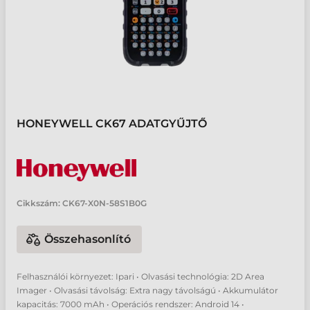
HONEYWELL CK67 ADATGYŰJTŐ
Cikkszám:
CK67-X0N-58S1B0G
Összehasonlító
Felhasználói környezet: Ipari • Olvasási technológia: 2D Area
Imager • Olvasási távolság: Extra nagy távolságú • Akkumulátor
kapacitás: 7000 mAh • Operációs rendszer: Android 14 •