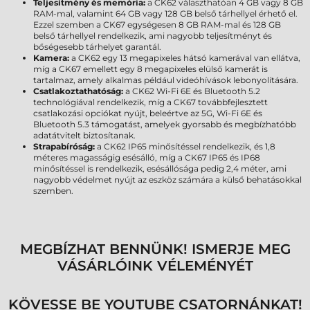
Teljesítmény és memória:
a CK62 választhatóan 4 GB vagy 8 GB
RAM-mal, valamint 64 GB vagy 128 GB belső tárhellyel érhető el.
Ezzel szemben a CK67 egységesen 8 GB RAM-mal és 128 GB
belső tárhellyel rendelkezik, ami nagyobb teljesítményt és
bőségesebb tárhelyet garantál.
Kamera:
a CK62 egy 13 megapixeles hátsó kamerával van ellátva,
míg a CK67 emellett egy 8 megapixeles elülső kamerát is
tartalmaz, amely alkalmas például videóhívások lebonyolítására.
Csatlakoztathatóság:
a CK62 Wi-Fi 6E és Bluetooth 5.2
technológiával rendelkezik, míg a CK67 továbbfejlesztett
csatlakozási opciókat nyújt, beleértve az 5G, Wi-Fi 6E és
Bluetooth 5.3 támogatást, amelyek gyorsabb és megbízhatóbb
adatátvitelt biztosítanak.
Strapabíróság:
a CK62 IP65 minősítéssel rendelkezik, és 1,8
méteres magasságig esésálló, míg a CK67 IP65 és IP68
minősítéssel is rendelkezik, esésállósága pedig 2,4 méter, ami
nagyobb védelmet nyújt az eszköz számára a külső behatásokkal
szemben.
MEGBÍZHAT BENNÜNK! ISMERJE MEG
VÁSÁRLÓINK VÉLEMÉNYÉT
KÖVESSE BE YOUTUBE CSATORNÁNKAT!