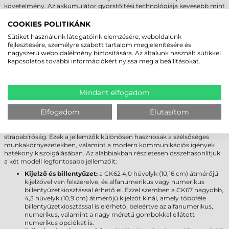
követelmény. Az akkumulátor gyorstöltési technológiája kevesebb mint
három óra alatt teljesen feltölti az eszközt, ezzel minimálisra csökkentve
az állásidőt. További előnye a hotswap funkció, amely lehetővé teszi az
COOKIES POLITIKÁNK
akkumulátor cseréjét a készülék kikapcsolása nélkül, így megszakítás
Sütiket használunk látogatóink elemzésére, weboldalunk
nélkül folytatható a munkavégzés, még intenzív használat mellett is.
fejlesztésére, személyre szabott tartalom megjelenítésére és
nagyszerű weboldalélmény biztosítására. Az általunk használt sütikkel
HONEYWELL CK67 VS. HONEYWELL
kapcsolatos további információkért nyissa meg a beállításokat.
CK62
A Honeywell CK67 és CK62 ipari adatgyűjtők kiemelkedő
Mindent elfogadom
strapabíróságukkal, valamint fejlett hardveres és szoftveres
felszereltségükkel egyaránt kiválóan alkalmasak raktári és logisztikai
Elfogadom
Elutasítom
alkalmazásokhoz. A Honeywell CK67 ipari adatgyűjtő azonban számos
továbbfejlesztett funkcióval rendelkezik, mint például fejlettebb
csatlakozási opciók, nagyobb kijelző, elülső kamera és fokozott
strapabíróság. Ezek a jellemzők különösen hasznosak a szélsőséges
munkakörnyezetekben, valamint a modern kommunikációs igények
hatékony kiszolgálásában. Az alábbiakban részletesen összehasonlítjuk
a két modell legfontosabb jellemzőit:
Kijelző és billentyűzet:
a CK62 4,0 hüvelyk (10,16 cm) átmérőjű
kijelzővel van felszerelve, és alfanumerikus vagy numerikus
billentyűzetkiosztással érhető el. Ezzel szemben a CK67 nagyobb,
4,3 hüvelyk (10,9 cm) átmérőjű kijelzőt kínál, amely többféle
billentyűzetkiosztással is elérhető, beleértve az alfanumerikus,
numerikus, valamint a nagy méretű gombokkal ellátott
numerikus opciókat is.