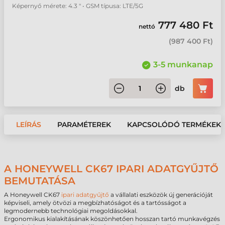
Képernyő mérete: 4.3 " • GSM típusa: LTE/5G
777 480 Ft
nettó
(
987 400 Ft
)
3-5 munkanap
db
LEÍRÁS
PARAMÉTEREK
KAPCSOLÓDÓ TERMÉKEK
A HONEYWELL CK67 IPARI ADATGYŰJTŐ
BEMUTATÁSA
A Honeywell CK67
ipari adatgyűjtő
a vállalati eszközök új generációját
képviseli, amely ötvözi a megbízhatóságot és a tartósságot a
legmodernebb technológiai megoldásokkal.
Ergonomikus kialakításának köszönhetően hosszan tartó munkavégzés