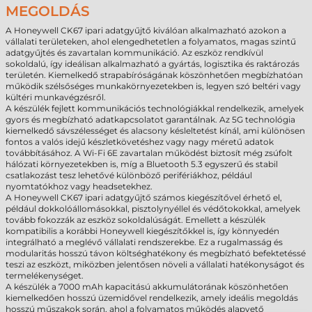
MEGOLDÁS
A Honeywell CK67 ipari adatgyűjtő kiválóan alkalmazható azokon a
vállalati területeken, ahol elengedhetetlen a folyamatos, magas szintű
adatgyűjtés és zavartalan kommunikáció. Az eszköz rendkívül
sokoldalú, így ideálisan alkalmazható a gyártás, logisztika és raktározás
területén. Kiemelkedő strapabíróságának köszönhetően megbízhatóan
működik szélsőséges munkakörnyezetekben is, legyen szó beltéri vagy
kültéri munkavégzésről.
A készülék fejlett kommunikációs technológiákkal rendelkezik, amelyek
gyors és megbízható adatkapcsolatot garantálnak. Az 5G technológia
kiemelkedő sávszélességet és alacsony késleltetést kínál, ami különösen
fontos a valós idejű készletkövetéshez vagy nagy méretű adatok
továbbításához. A Wi-Fi 6E zavartalan működést biztosít még zsúfolt
hálózati környezetekben is, míg a Bluetooth 5.3 egyszerű és stabil
csatlakozást tesz lehetővé különböző perifériákhoz, például
nyomtatókhoz vagy headsetekhez.
A Honeywell CK67 ipari adatgyűjtő számos kiegészítővel érhető el,
például dokkolóállomásokkal, pisztolynyéllel és védőtokokkal, amelyek
tovább fokozzák az eszköz sokoldalúságát. Emellett a készülék
kompatibilis a korábbi Honeywell kiegészítőkkel is, így könnyedén
integrálható a meglévő vállalati rendszerekbe. Ez a rugalmasság és
modularitás hosszú távon költséghatékony és megbízható befektetéssé
teszi az eszközt, miközben jelentősen növeli a vállalati hatékonyságot és
termelékenységet.
A készülék a 7000 mAh kapacitású akkumulátorának köszönhetően
kiemelkedően hosszú üzemidővel rendelkezik, amely ideális megoldás
hosszú műszakok során, ahol a folyamatos működés alapvető