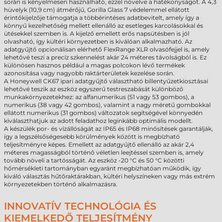
során is kényelmesen használható, ezzel növelve a hatékonyságot. A 4,3
hüvelyk (10,9 cm) átmérőjű, Gorilla Glass 7 védelemmel ellátott
érintőkijelzője támogatja a többérintéses adatbevitelt, amely így a
könnyű kezelhetőség mellett ellenálló az esetleges karcolásokkal és
ütésekkel szemben is. A kijelző emellett erős napsütésben is jól
olvasható, így kültéri környezetben is kiválóan alkalmazható. Az
adatgyűjtő opcionálisan elérhető FlexRange XLR olvasófejjel is, amely
lehetővé teszi a precíz szkennelést akár 24 méteres távolságból is. Ez
különösen hasznos például a magas polcokon lévő termékek
azonosítása vagy nagyobb raktárterületek kezelése során.
A Honeywell CK67 ipari adatgyűjtő választható billentyűzetkiosztásai
lehetővé teszik az eszköz egyszerű testreszabását különböző
munkakörnyezetekhez: az alfanumerikus (51 vagy 53 gombos), a
numerikus (38 vagy 42 gombos), valamint a nagy méretű gombokkal
ellátott numerikus (31 gombos) változatok segítségével könnyedén
kiválaszthatjuk az adott feladathoz leginkább optimális modellt.
A készülék por- és vízállóságát az IP65 és IP68 minősítések garantálják,
így a legszélsőségesebb körülmények között is megbízható
teljesítményre képes. Emellett az adatgyűjtő ellenálló az akár 2,4
méteres magasságból történő véletlen leejtéssel szemben is, amely
tovább növeli a tartósságát. Az eszköz -20 °C és 50 °C közötti
hőmérsékleti tartományban egyaránt megbízhatóan működik, így
kiváló választás hűtőraktárakban, kültéri helyszíneken vagy más extrém
környezetekben történő alkalmazásra.
INNOVATÍV TECHNOLÓGIA ÉS
KIEMELKEDŐ TELJESÍTMÉNY