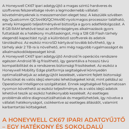
A Honeywell CK67 ipari adatgyűjtő a magas szintű hardveres és
szoftveres felszereltsége révén a legmodernebb vállalati
követelményeknek is messzemenően eleget tesz. A készülék szívében
egy Qualcomm QCS4490/QCM4490 nyolcmagos processzor található,
amely kimagasló teljesítményével biztosítja a gyors adatfeldolgozást. A
8 GB RAM lehetővé teszi az erőforrásigényes alkalmazások gyors
futtatását és a hatékony multitaskingot, míg a 128 GB Flash tárhely
elegendő kapacitást nyújt a különböző szoftverek és adatok
tárolásához. Az eszköz microSD kártyával tovább bővíthető, így a
tárhely akár 2 TB-ra is növelhető, ami még nagyobb rugalmasságot és
alkalmazkodóképességet kínál.
A Honeywell CK67 ipari adatgyűjtő Android 14 operációs rendszere
egészen Android 18-ig frissíthető, így garantálva a hosszú távú
kompatibilitást és a rendszeres biztonsági frissítéseket. Az eszköz a
Honeywell Mobility Edge platformja segítségével könnyedén
optimalizálhatjuk az adatgyűjtőt kezelését, valamint fejlett biztonsági
funkciókat és valós idejű elemzési lehetőségeket kínál, mint például az
Operational Intelligence szolgáltatást. Ennek segítségével folyamatosan
nyomon követhető az eszköz teljesítménye, és a valós idejű adatok
lehetővé teszik az eszköz hatékonyabb kezelését. Az esetleges
problémák előre diagnosztizálhatóak és megelőzhetőek, így növelve a
vállalati hatékonyságot, csökkentve az esetleges állásidőt, valamint
karbantartási költségeket.
A HONEYWELL CK67 IPARI ADATGYŰJTŐ
– EGY HATÉKONY ÉS SOKOLDALÚ