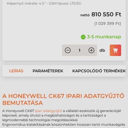
Képernyő mérete: 4.3 " • GSM típusa: LTE/5G
810 550 Ft
nettó
(
1 029 399 Ft
)
3-5 munkanap
db
LEÍRÁS
PARAMÉTEREK
KAPCSOLÓDÓ TERMÉKEK
A HONEYWELL CK67 IPARI ADATGYŰJTŐ
BEMUTATÁSA
A Honeywell CK67
ipari adatgyűjtő
a vállalati eszközök új generációját
képviseli, amely ötvözi a megbízhatóságot és a tartósságot a
legmodernebb technológiai megoldásokkal.
Ergonomikus kialakításának köszönhetően hosszan tartó munkavégzés