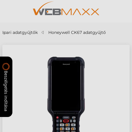
Ipari adatgyűjtők
Honeywell CK67 adatgyűjtő
Beszélgetés indítása