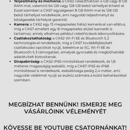
Teljesítmény és memória:
a CK62 választhatóan 4 GB vagy 8 GB
RAM-mal, valamint 64 GB vagy 128 GB belső tárhellyel érhető el.
Ezzel szemben a CK67 egységesen 8 GB RAM-mal és 128 GB
belső tárhellyel rendelkezik, ami nagyobb teljesítményt és
bőségesebb tárhelyet garantál.
Kamera:
a CK62 egy 13 megapixeles hátsó kamerával van ellátva,
míg a CK67 emellett egy 8 megapixeles elülső kamerát is
tartalmaz, amely alkalmas például videóhívások lebonyolítására.
Csatlakoztathatóság:
a CK62 Wi-Fi 6E és Bluetooth 5.2
technológiával rendelkezik, míg a CK67 továbbfejlesztett
csatlakozási opciókat nyújt, beleértve az 5G, Wi-Fi 6E és
Bluetooth 5.3 támogatást, amelyek gyorsabb és megbízhatóbb
adatátvitelt biztosítanak.
Strapabíróság:
a CK62 IP65 minősítéssel rendelkezik, és 1,8
méteres magasságig esésálló, míg a CK67 IP65 és IP68
minősítéssel is rendelkezik, esésállósága pedig 2,4 méter, ami
nagyobb védelmet nyújt az eszköz számára a külső behatásokkal
szemben.
MEGBÍZHAT BENNÜNK! ISMERJE MEG
VÁSÁRLÓINK VÉLEMÉNYÉT
KÖVESSE BE YOUTUBE CSATORNÁNKAT!