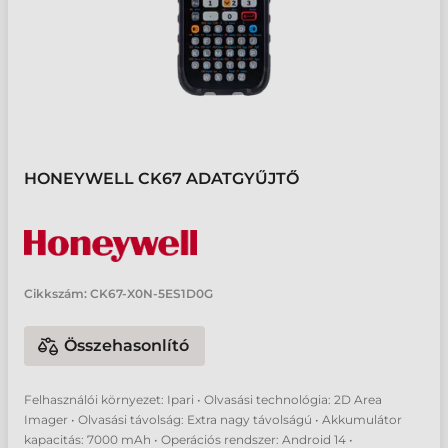
HONEYWELL CK67 ADATGYŰJTŐ
Cikkszám:
CK67-X0N-5ES1D0G
Összehasonlító
Felhasználói környezet: Ipari • Olvasási technológia: 2D Area
Imager • Olvasási távolság: Extra nagy távolságú • Akkumulátor
kapacitás: 7000 mAh • Operációs rendszer: Android 14 •