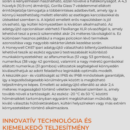
során is kényelmesen használható, ezzel növelve a hatékonyságot. A 4,3
hüvelyk (10,9 cm) átmérőjű, Gorilla Glass 7 védelemmel ellátott
érintőkijelzője támogatja a többérintéses adatbevitelt, amely így a
könnyű kezelhetőség mellett ellenálló az esetleges karcolásokkal és
ütésekkel szemben is. A kijelző emellett erős napsütésben is jól
olvasható, így kültéri környezetben is kiválóan alkalmazható. Az
adatgyűjtő opcionálisan elérhető FlexRange XLR olvasófejjel is, amely
lehetővé teszi a precíz szkennelést akár 24 méteres távolságból is. Ez
különösen hasznos például a magas polcokon lévő termékek
azonosítása vagy nagyobb raktárterületek kezelése során.
A Honeywell CK67 ipari adatgyűjtő választható billentyűzetkiosztásai
lehetővé teszik az eszköz egyszerű testreszabását különböző
munkakörnyezetekhez: az alfanumerikus (51 vagy 53 gombos), a
numerikus (38 vagy 42 gombos), valamint a nagy méretű gombokkal
ellátott numerikus (31 gombos) változatok segítségével könnyedén
kiválaszthatjuk az adott feladathoz leginkább optimális modellt.
A készülék por- és vízállóságát az IP65 és IP68 minősítések garantálják,
így a legszélsőségesebb körülmények között is megbízható
teljesítményre képes. Emellett az adatgyűjtő ellenálló az akár 2,4
méteres magasságból történő véletlen leejtéssel szemben is, amely
tovább növeli a tartósságát. Az eszköz -20 °C és 50 °C közötti
hőmérsékleti tartományban egyaránt megbízhatóan működik, így
kiváló választás hűtőraktárakban, kültéri helyszíneken vagy más extrém
környezetekben történő alkalmazásra.
INNOVATÍV TECHNOLÓGIA ÉS
KIEMELKEDŐ TELJESÍTMÉNY