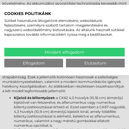
követelmény. Az akkumulátor gyorstöltési technológiája kevesebb mint
három óra alatt teljesen feltölti az eszközt, ezzel minimálisra csökkentve
az állásidőt. További előnye a hotswap funkció, amely lehetővé teszi az
COOKIES POLITIKÁNK
akkumulátor cseréjét a készülék kikapcsolása nélkül, így megszakítás
Sütiket használunk látogatóink elemzésére, weboldalunk
nélkül folytatható a munkavégzés, még intenzív használat mellett is.
fejlesztésére, személyre szabott tartalom megjelenítésére és
nagyszerű weboldalélmény biztosítására. Az általunk használt sütikkel
HONEYWELL CK67 VS. HONEYWELL
kapcsolatos további információkért nyissa meg a beállításokat.
CK62
A Honeywell CK67 és CK62 ipari adatgyűjtők kiemelkedő
Mindent elfogadom
strapabíróságukkal, valamint fejlett hardveres és szoftveres
felszereltségükkel egyaránt kiválóan alkalmasak raktári és logisztikai
Elfogadom
Elutasítom
alkalmazásokhoz. A Honeywell CK67 ipari adatgyűjtő azonban számos
továbbfejlesztett funkcióval rendelkezik, mint például fejlettebb
csatlakozási opciók, nagyobb kijelző, elülső kamera és fokozott
strapabíróság. Ezek a jellemzők különösen hasznosak a szélsőséges
munkakörnyezetekben, valamint a modern kommunikációs igények
hatékony kiszolgálásában. Az alábbiakban részletesen összehasonlítjuk
a két modell legfontosabb jellemzőit:
Kijelző és billentyűzet:
a CK62 4,0 hüvelyk (10,16 cm) átmérőjű
kijelzővel van felszerelve, és alfanumerikus vagy numerikus
billentyűzetkiosztással érhető el. Ezzel szemben a CK67 nagyobb,
4,3 hüvelyk (10,9 cm) átmérőjű kijelzőt kínál, amely többféle
billentyűzetkiosztással is elérhető, beleértve az alfanumerikus,
numerikus, valamint a nagy méretű gombokkal ellátott
numerikus opciókat is.