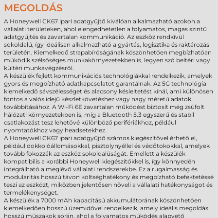
MEGOLDÁS
A Honeywell CK67 ipari adatgyűjtő kiválóan alkalmazható azokon a
vállalati területeken, ahol elengedhetetlen a folyamatos, magas szintű
adatgyűjtés és zavartalan kommunikáció. Az eszköz rendkívül
sokoldalú, így ideálisan alkalmazható a gyártás, logisztika és raktározás
területén. Kiemelkedő strapabíróságának köszönhetően megbízhatóan
működik szélsőséges munkakörnyezetekben is, legyen szó beltéri vagy
kültéri munkavégzésről.
A készülék fejlett kommunikációs technológiákkal rendelkezik, amelyek
gyors és megbízható adatkapcsolatot garantálnak. Az 5G technológia
kiemelkedő sávszélességet és alacsony késleltetést kínál, ami különösen
fontos a valós idejű készletkövetéshez vagy nagy méretű adatok
továbbításához. A Wi-Fi 6E zavartalan működést biztosít még zsúfolt
hálózati környezetekben is, míg a Bluetooth 5.3 egyszerű és stabil
csatlakozást tesz lehetővé különböző perifériákhoz, például
nyomtatókhoz vagy headsetekhez.
A Honeywell CK67 ipari adatgyűjtő számos kiegészítővel érhető el,
például dokkolóállomásokkal, pisztolynyéllel és védőtokokkal, amelyek
tovább fokozzák az eszköz sokoldalúságát. Emellett a készülék
kompatibilis a korábbi Honeywell kiegészítőkkel is, így könnyedén
integrálható a meglévő vállalati rendszerekbe. Ez a rugalmasság és
modularitás hosszú távon költséghatékony és megbízható befektetéssé
teszi az eszközt, miközben jelentősen növeli a vállalati hatékonyságot és
termelékenységet.
A készülék a 7000 mAh kapacitású akkumulátorának köszönhetően
kiemelkedően hosszú üzemidővel rendelkezik, amely ideális megoldás
hosszú műszakok során, ahol a folyamatos működés alapvető