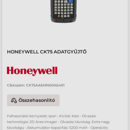
HONEYWELL CK75 ADATGYŰJTŐ
Cikkszám:
CK75AA6MN00A6401
Összehasonlító
Felhasználói környezet: Ipari • Kivitel: Kézi • Olvasási
technológia: 2D Area Imager • Olvasási távolság: Extra nagy
távolságú • Akkumulátor kapacitás: 5200 mAh • Operációs