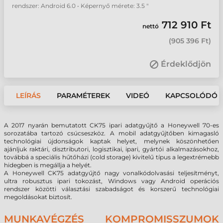
rendszer: Android 6.0 • Képernyő mérete: 3.5 "
712 910 Ft
nettó
(
905 396 Ft
)
Érdeklődjön
LEÍRÁS
PARAMÉTEREK
VIDEÓ
KAPCSOLÓDÓ 
A 2017 nyarán bemutatott CK75 ipari adatgyűjtő a Honeywell 70-es
sorozatába tartozó csúcseszköz. A mobil adatgyűjtőben kimagasló
technológiai újdonságok kaptak helyet, melynek köszönhetően
ajánljuk
raktári, disztributori, logisztikai, ipari, gyártói alkalmazásokhoz,
továbbá a speciális hűtőházi (cold storage) kivitelű típus a legextrémebb
hidegben is megállja a helyét.
A Honeywell CK75 adatgyűjtő nagy vonalkódolvasási teljesítményt,
ultra robusztus ipari tokozást, Windows vagy Android operációs
rendszer közötti választási szabadságot és korszerű technológiai
megoldásokat biztosít.
MUNKAVÉGZÉS KOMPROMISSZUMOK