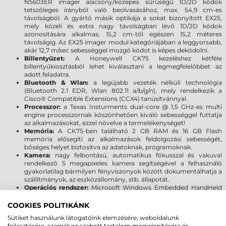
N5603ER imager alacsony/közepes sűrűségű 1D/2D kódok
tetszőleges irányból való beolvasásához, max. 54,9 cm-es
távolságból. A gyártó másik optikája a sokat bizonyított EX25,
mely közeli és extra nagy távolságban lévő 1D/2D kódok
azonosítására alkalmas, 15,2 cm-től egészen 15,2 méteres
távolságig. Az EX25 imager modul kategóriájában a leggyorsabb,
akár 12,7 m/sec sebességgel mozgó kódot is képes dekódolni.
Billentyűzet:
A Honeywell CK75 kezeléshez kétféle
billentyűkiosztásból lehet kiválasztani a legmegfelelőbbet az
adott feladatra.
Bluetooth & Wlan:
a legújabb vezeték nélküli technológia
(Bluetooth 2.1 EDR, Wlan 802.11 a/b/g/n), mely rendelkezik a
Cisco® Compatible Extensions (CCX4) tanúsítvánnyal.
Processzor:
a Texas Insturments dual-core @ 1,5 GHz-es multi
engine processzornak köszönhetően kiváló sebességgel futtatja
az alkalmazásokat, ezzel növelve a termelékenységet!
Memória:
A CK75-ben található 2 GB RAM és 16 GB Flash
memória elősegíti az alkalmazások feldolgozási sebességét,
bőséges helyet biztosítva az adatoknak, programoknak.
Kamera:
nagy felbontású, automatikus fókusszal és vakuval
rendelkező 5 megapixeles kamera segítségével a felhasználó
gyakorlatilag bármilyen fényviszonyok között dokumentálhatja a
szállítmányok, az eszközállomány, stb. állapotát.
Operációs rendszer:
Microsoft Windows Embedded HandHeld
6.5.3 vagy Android 6.0 Marshmallow lehetővé teszi, hogy a
programok kihasználják a legújabb fejlesztéseket, beleértve a
COOKIES POLITIKÁNK
fokozott rugalmasságot és a biztonságot.
Sütiket használunk látogatóink elemzésére, weboldalunk
Leesés elleni védelem:
Többszöri leejtésnek ellenáll 2,4 méter
fejlesztésére, személyre szabott tartalom megjelenítésére és