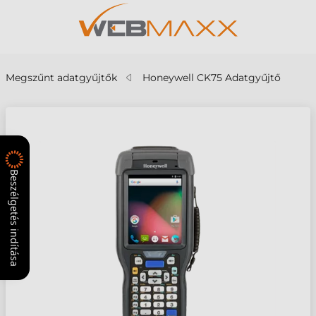
Megszűnt adatgyűjtők
Honeywell CK75 Adatgyűjtő
Beszélgetés indítása