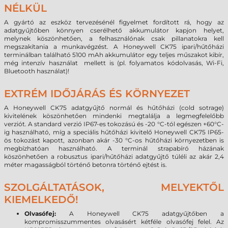
NÉLKÜL
A gyártó az eszköz tervezésénél figyelmet fordított rá, hogy az
adatgyűjtőben könnyen cserélhető akkumulátor kapjon helyet,
melynek köszönhetően, a felhasználónak csak pillanatokra kell
megszakítania a munkavégzést. A Honeywell CK75 ipari/hűtőházi
terminálban található 5100 mAh akkumulátor egy teljes műszakot kibír,
még intenzív használat mellett is (pl. folyamatos kódolvasás, Wi-Fi,
Bluetooth használat)!
EXTRÉM IDŐJÁRÁS ÉS KÖRNYEZET
A Honeywell CK75 adatgyűjtő normál és hűtőházi (cold sotrage)
kivitelének köszönhetően mindenki megtalálja a legmegfelelőbb
verziót. A standard verzió IP67-es tokozású és -20 °C-tól egészen +60°C-
ig használható, míg a speciális hűtőházi kivitelő Honeywell CK75 IP65-
ös tokozást kapott, azonban akár -30 °C-os hűtőházi környezetben is
megbízhatóan használható. A terminál strapabíró házának
köszönhetően a robusztus ipari/hűtőházi adatgyűjtő túléli az akár 2,4
méter magasságból történő betonra történő ejtést is.
SZOLGÁLTATÁSOK, MELYEKTŐL
KIEMELKEDŐ!
Olvasófej:
A Honeywell CK75 adatgyűjtőben a
kompromisszummentes olvasásért kétféle olvasófej felel. Az