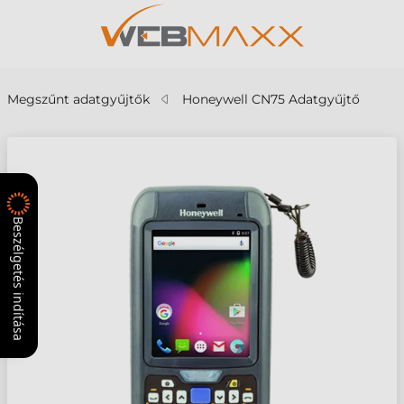
Megszűnt adatgyűjtők
Honeywell CN75 Adatgyűjtő
Beszélgetés indítása