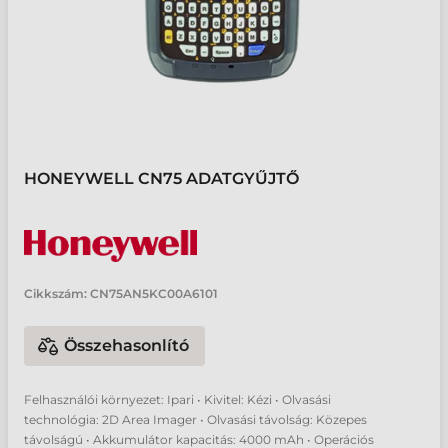
HONEYWELL CN75 ADATGYŰJTŐ
Cikkszám:
CN75AN5KC00A6101
Összehasonlító
Felhasználói környezet: Ipari • Kivitel: Kézi • Olvasási
technológia: 2D Area Imager • Olvasási távolság: Közepes
távolságú • Akkumulátor kapacitás: 4000 mAh • Operációs