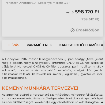
rendszer: Android 6.0 • Képernyő mérete: 3.5 "
598 120 Ft
nettó
(
759 612 Ft
)
Érdeklődjön
LEÍRÁS
PARAMÉTEREK
KAPCSOLÓDÓ TERMÉKEK
A Honeywell 2017 második negyedévében új ipari adatgyűjtővel jelent
meg a piacon, mely a nagysikerül Intermec CN70 és CN70e szériákat
váltja le. A Honeywell CN75 és CN75e robusztus ipari mobil terminálok
sokoldalú, robusztus és strapabíró eszközök, melyek könnyedén
alkalmasak vállalati, kereskedelmi, raktári, logisztikai, gyártói és ipari
alkalmazásokhoz.
KEMÉNY MUNKÁRA TERVEZVE!
Az amerikai gyártó a hordozható számítógépet mindenre felkészítette,
ami a napi munkavégzéshez szükséges lehet, továbbá a strapabíróságot
és specifikálhatóságot kombinálja egy okostelefon sokoldalúságával. A