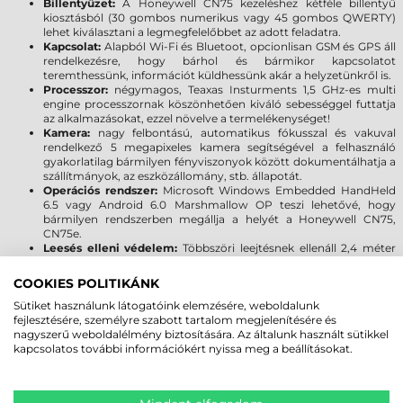
Billentyűzet:
A Honeywell CN75 kezeléshez kétféle billentyű
kiosztásból (30 gombos numerikus vagy 45 gombos QWERTY)
lehet kiválasztani a legmegfelelőbbet az adott feladatra.
Kapcsolat:
Alapból Wi-Fi és Bluetoot, opcionlisan GSM és GPS áll
rendelkezésre, hogy bárhol és bármikor kapcsolatot
teremthessünk, információt küldhessünk akár a helyzetünkről is.
Processzor:
négymagos, Teaxas Insturments 1,5 GHz-es multi
engine processzornak köszönhetően kiváló sebességgel futtatja
az alkalmazásokat, ezzel növelve a termelékenységet!
Kamera:
nagy felbontású, automatikus fókusszal és vakuval
rendelkező 5 megapixeles kamera segítségével a felhasználó
gyakorlatilag bármilyen fényviszonyok között dokumentálhatja a
szállítmányok, az eszközállomány, stb. állapotát.
Operációs rendszer:
Microsoft Windows Embedded HandHeld
6.5 vagy Android 6.0 Marshmallow OP teszi lehetővé, hogy
bármilyen rendszerben megállja a helyét a Honeywell CN75,
CN75e.
Leesés elleni védelem:
Többszöri leejtésnek ellenáll 2,4 méter
magasságból, amely megfelel a MIL-STD 810G szabványnak és
meghaladja azt. Megbízható működés 2000 egymást követő 1
COOKIES POLITIKÁNK
méteres esés után (IEC 600668-2-32 szabvány). Magas szintű
Sütiket használunk látogatóink elemzésére, weboldalunk
védelem a por és fröccsenő folyadékok ellen, továbbá az extrém
fejlesztésére, személyre szabott tartalom megjelenítésére és
hőmérséklet (-20°C - +60°C) sem okozhat kárt az adatgyűjtőben
nagyszerű weboldalélmény biztosítására. Az általunk használt sütikkel
kapcsolatos további információkért nyissa meg a beállításokat.
MEGBÍZHAT BENNÜNK! ISMERJE MEG