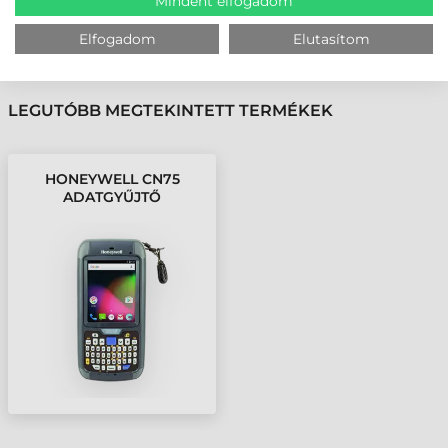
VÁSÁRLÓINK VÉLEMÉNYÉT
Mindent elfogadom
Elfogadom
Elutasítom
KÖVESSE BE YOUTUBE CSATORNÁNKAT!
LEGUTÓBB MEGTEKINTETT TERMÉKEK
HONEYWELL CN75
ADATGYŰJTŐ