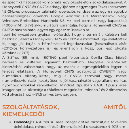
és specifikálhatóságot kombinálja egy okostelefon sokoldalúságával. A
Honeywell CN75 és CN75e adatgyűjtőben négymagos Texas Instument
1,5 GHz-es processzor található, operációs rendszere az egyre nagyobb
népszerűségnek örvendő Google Android 6.0 Marshmallow, vagy
Windows Embedded Handheld 6.5. Az ipari terminál nagy kapacitású
(4000 mAh, 3,7V) akkumulátora garantálja, hogy a Honeywell CN75 és
CN75e használható legyen egy egész műszakon át.
Ipari környezetben gyakran előfordul, hogy a terminált kültéren kell
használni, ezért a Honeywell CN75 és CN75e eszközöket úgy alakították
ki, hogy jól bírják a hőmérsékleti ingadozásokat (használható akár
-20°C-os környezetben is), és ellenálljon a kosz, por, eső okozta
károknak (IP67).
A 3,5"-os (89 mm), 480*640 pixel felbontású, Gorilla Glass kijelző
beltéren és kültéren egyaránt használható. Négyféle billentyűzet
kiosztásból választható, hogy az eszköz a legmegfelelőbb legyen a
feladat ellátására. A Honeywell CN75 adatgyűjtő QWERTY vagy
numerikus billentyűzettel, míg a CN75e terminál nagy méret
numerikus+funkció
(kesztyűben is jól használható)
vagy alfanumerikus
nyomógombokkal rendelkezik. Mindkét típusban EA30 típusú area
imager optika biztosítja a tökéletes megoldást, minden 1 és 2 dimenziós
kód olvasásához 4-97,5 cm-es távolságban.
SZOLGÁLTATÁSOK, AMITŐL
KIEMELKEDŐ!
Olvasófej:
EA30 típusú area imager optika biztosítja a tökéletes
dekódolást, minden 1 és 2 dimenziós kód olvasásához 4-97,5 cm-