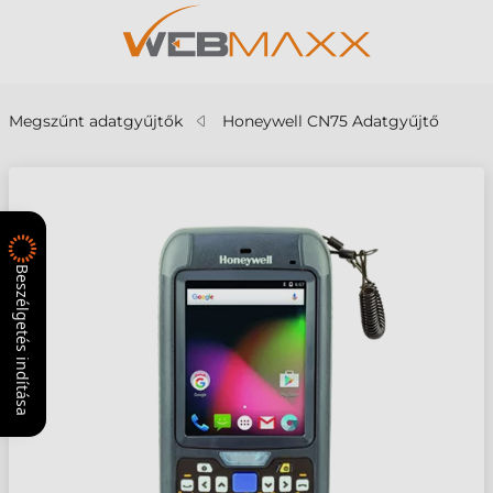
Megszűnt adatgyűjtők
Honeywell CN75 Adatgyűjtő
Beszélgetés indítása