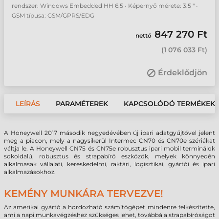
rendszer: Windows Embedded HH 6.5 • Képernyő mérete: 3.5 " •
GSM típusa: GSM/GPRS/EDG
847 270 Ft
nettó
(
1 076 033 Ft
)
Érdeklődjön
LEÍRÁS
PARAMÉTEREK
KAPCSOLÓDÓ TERMÉKEK
A Honeywell 2017 második negyedévében új ipari adatgyűjtővel jelent
meg a piacon, mely a nagysikerül Intermec CN70 és CN70e szériákat
váltja le. A Honeywell CN75 és CN75e robusztus ipari mobil terminálok
sokoldalú, robusztus és strapabíró eszközök, melyek könnyedén
alkalmasak vállalati, kereskedelmi, raktári, logisztikai, gyártói és ipari
alkalmazásokhoz.
KEMÉNY MUNKÁRA TERVEZVE!
Az amerikai gyártó a hordozható számítógépet mindenre felkészítette,
ami a napi munkavégzéshez szükséges lehet, továbbá a strapabíróságot