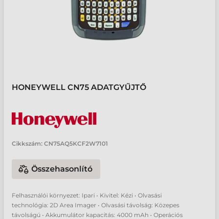
HONEYWELL CN75 ADATGYŰJTŐ
Cikkszám:
CN75AQ5KCF2W7101
Összehasonlító
Felhasználói környezet: Ipari • Kivitel: Kézi • Olvasási
technológia: 2D Area Imager • Olvasási távolság: Közepes
távolságú • Akkumulátor kapacitás: 4000 mAh • Operációs