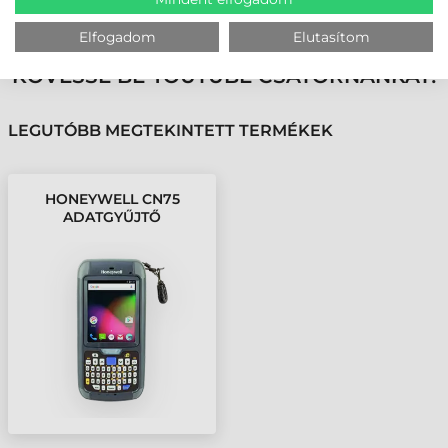
VÁSÁRLÓINK VÉLEMÉNYÉT
Elfogadom
Elutasítom
KÖVESSE BE YOUTUBE CSATORNÁNKAT!
LEGUTÓBB MEGTEKINTETT TERMÉKEK
HONEYWELL CN75
ADATGYŰJTŐ