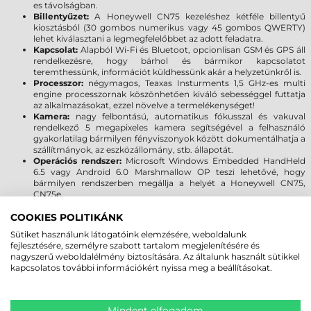
es távolságban.
Billentyűzet:
A Honeywell CN75 kezeléshez kétféle billentyű
kiosztásból (30 gombos numerikus vagy 45 gombos QWERTY)
lehet kiválasztani a legmegfelelőbbet az adott feladatra.
Kapcsolat:
Alapból Wi-Fi és Bluetoot, opcionlisan GSM és GPS áll
rendelkezésre, hogy bárhol és bármikor kapcsolatot
teremthessünk, információt küldhessünk akár a helyzetünkről is.
Processzor:
négymagos, Teaxas Insturments 1,5 GHz-es multi
engine processzornak köszönhetően kiváló sebességgel futtatja
az alkalmazásokat, ezzel növelve a termelékenységet!
Kamera:
nagy felbontású, automatikus fókusszal és vakuval
rendelkező 5 megapixeles kamera segítségével a felhasználó
gyakorlatilag bármilyen fényviszonyok között dokumentálhatja a
szállítmányok, az eszközállomány, stb. állapotát.
Operációs rendszer:
Microsoft Windows Embedded HandHeld
6.5 vagy Android 6.0 Marshmallow OP teszi lehetővé, hogy
bármilyen rendszerben megállja a helyét a Honeywell CN75,
CN75e.
Leesés elleni védelem:
Többszöri leejtésnek ellenáll 2,4 méter
magasságból, amely megfelel a MIL-STD 810G szabványnak és
COOKIES POLITIKÁNK
meghaladja azt. Megbízható működés 2000 egymást követő 1
Sütiket használunk látogatóink elemzésére, weboldalunk
méteres esés után (IEC 600668-2-32 szabvány). Magas szintű
fejlesztésére, személyre szabott tartalom megjelenítésére és
védelem a por és fröccsenő folyadékok ellen, továbbá az extrém
nagyszerű weboldalélmény biztosítására. Az általunk használt sütikkel
hőmérséklet (-20°C - +60°C) sem okozhat kárt az adatgyűjtőben
kapcsolatos további információkért nyissa meg a beállításokat.
MEGBÍZHAT BENNÜNK! ISMERJE MEG
Mindent elfogadom