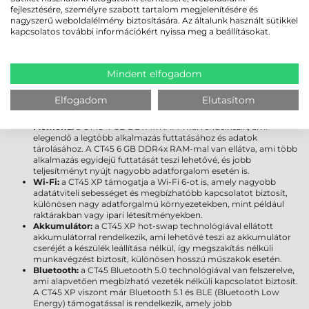
fejlesztésére, személyre szabott tartalom megjelenítésére és
teszik olyan helyzetekben, ahol például nagyobb teljesítményre,
nagyszerű weboldalélmény biztosítására. Az általunk használt sütikkel
magasabb adatátviteli sebességre, hosszabb akkumulátor-üzemidőre
kapcsolatos további információkért nyissa meg a beállításokat.
van szükség, így a lehetséges felhasználási lehetőségek is tovább
bővülnek.
Kijelző és felbontás:
a CT45 HD felbontású kijelzővel rendelkezik
(1280 x 720 pixel), amely megfelel az alapvető igényeknek, de a
Mindent elfogadom
CT45 XP Full HD kijelzővel (1920 x 1080 pixel) van felszerelve, ami
élesebb képet és jobb felhasználói élményt biztosít, különösen, ha
Elfogadom
Elutasítom
vizuálisan magasabb szintet képviselő alkalmazásokat
használnak.
Memória:
a CT45 4 GB DDR4x RAM-mal rendelkezik, ami
elegendő a legtöbb alkalmazás futtatásához és adatok
tárolásához. A CT45 6 GB DDR4x RAM-mal van ellátva, ami több
alkalmazás egyidejű futtatását teszi lehetővé, és jobb
teljesítményt nyújt nagyobb adatforgalom esetén is.
Wi-Fi:
a CT45 XP támogatja a Wi-Fi 6-ot is, amely nagyobb
adatátviteli sebességet és megbízhatóbb kapcsolatot biztosít,
különösen nagy adatforgalmú környezetekben, mint például
raktárakban vagy ipari létesítményekben.
Akkumulátor:
a CT45 XP hot-swap technológiával ellátott
akkumulátorral rendelkezik, ami lehetővé teszi az akkumulátor
cseréjét a készülék leállítása nélkül, így megszakítás nélküli
munkavégzést biztosít, különösen hosszú műszakok esetén.
Bluetooth:
a CT45 Bluetooth 5.0 technológiával van felszerelve,
ami alapvetően megbízható vezeték nélküli kapcsolatot biztosít.
A CT45 XP viszont már Bluetooth 5.1 és BLE (Bluetooth Low
Energy) támogatással is rendelkezik, amely jobb