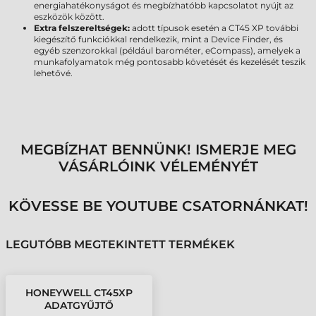
energiahatékonyságot és megbízhatóbb kapcsolatot nyújt az
eszközök között.
Extra felszereltségek:
adott típusok esetén a CT45 XP további
kiegészítő funkciókkal rendelkezik, mint a Device Finder, és
egyéb szenzorokkal (például barométer, eCompass), amelyek a
munkafolyamatok még pontosabb követését és kezelését teszik
lehetővé.
MEGBÍZHAT BENNÜNK! ISMERJE MEG
VÁSÁRLÓINK VÉLEMÉNYÉT
KÖVESSE BE YOUTUBE CSATORNÁNKAT!
LEGUTÓBB MEGTEKINTETT TERMÉKEK
HONEYWELL CT45XP
ADATGYŰJTŐ