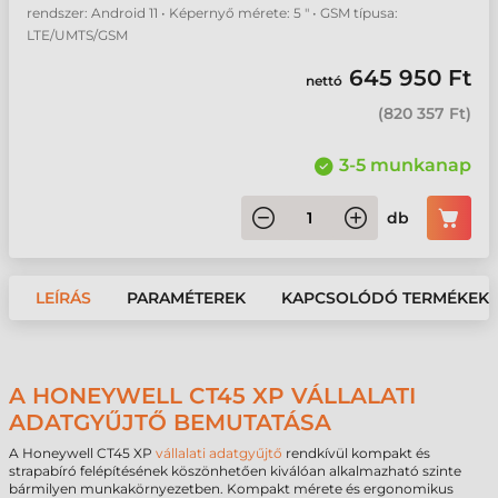
rendszer: Android 11 • Képernyő mérete: 5 " • GSM típusa:
LTE/UMTS/GSM
645 950 Ft
nettó
(
820 357 Ft
)
3-5 munkanap
db
LEÍRÁS
PARAMÉTEREK
KAPCSOLÓDÓ TERMÉKEK
A HONEYWELL CT45 XP VÁLLALATI
ADATGYŰJTŐ BEMUTATÁSA
A Honeywell CT45 XP
vállalati adatgyűjtő
rendkívül kompakt és
strapabíró felépítésének köszönhetően kiválóan alkalmazható szinte
bármilyen munkakörnyezetben. Kompakt mérete és ergonomikus