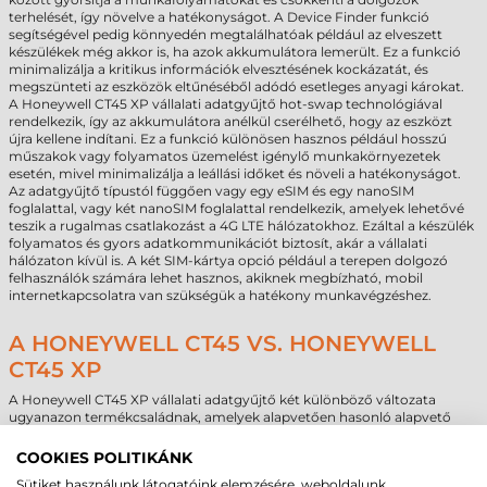
terhelését, így növelve a hatékonyságot. A Device Finder funkció
segítségével pedig könnyedén megtalálhatóak például az elveszett
készülékek még akkor is, ha azok akkumulátora lemerült. Ez a funkció
minimalizálja a kritikus információk elvesztésének kockázatát, és
megszünteti az eszközök eltűnéséből adódó esetleges anyagi károkat.
A Honeywell CT45 XP vállalati adatgyűjtő hot-swap technológiával
rendelkezik, így az akkumulátora anélkül cserélhető, hogy az eszközt
újra kellene indítani. Ez a funkció különösen hasznos például hosszú
műszakok vagy folyamatos üzemelést igénylő munkakörnyezetek
esetén, mivel minimalizálja a leállási időket és növeli a hatékonyságot.
Az adatgyűjtő típustól függően vagy egy eSIM és egy nanoSIM
foglalattal, vagy két nanoSIM foglalattal rendelkezik, amelyek lehetővé
teszik a rugalmas csatlakozást a 4G LTE hálózatokhoz. Ezáltal a készülék
folyamatos és gyors adatkommunikációt biztosít, akár a vállalati
hálózaton kívül is. A két SIM-kártya opció például a terepen dolgozó
felhasználók számára lehet hasznos, akiknek megbízható, mobil
internetkapcsolatra van szükségük a hatékony munkavégzéshez.
A HONEYWELL CT45 VS. HONEYWELL
CT45 XP
A Honeywell CT45 XP vállalati adatgyűjtő két különböző változata
ugyanazon termékcsaládnak, amelyek alapvetően hasonló alapvető
funkciókat kínálnak, de vannak jelentős különbségek a specifikációk és a
teljesítmény terén. Míg a Honeywell CT45 is széles spektrumban is
COOKIES POLITIKÁNK
kiválóan megállja a helyét, a Honeywell CT45 XP még ennél is fejlettebb
Sütiket használunk látogatóink elemzésére, weboldalunk
funkciókkal és jobb teljesítménnyel rendelkezik, amelyek alkalmassá