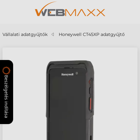
Vállalati adatgyűjtők
Honeywell CT45XP adatgyűjtő
Beszélgetés indítása