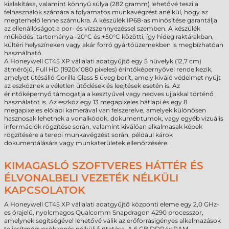
kialakítása, valamint könnyű súlya (282 gramm) lehetővé teszi a
felhasználók számára a folyamatos munkavégzést anélkül, hogy az
megterhelő lenne számukra. A készülék IP68-as minősítése garantálja
az ellenállóságot a por- és vízszennyezéssel szemben. A készülék
működési tartománya -20°C és +50°C közötti, így hideg raktárakban,
kültéri helyszíneken vagy akár forró gyártóüzemekben is megbízhatóan
használható.
A Honeywell CT45 XP vállalati adatgyűjtő egy 5 hüvelyk (12,7 cm)
átmérőjű, Full HD (1920x1080 pixeles) érintőképernyővel rendelkezik,
amelyet ütésálló Gorilla Glass 5 üveg borít, amely kiváló védelmet nyújt
az eszköznek a véletlen ütődések és leejtések esetén is. Az
érintőképernyő támogatja a kesztyűvel vagy nedves ujjakkal történő
használatot is. Az eszköz egy 13 megapixeles hátlapi és egy 8
megapixeles előlapi kamerával van felszerelve, amelyek különösen
hasznosak lehetnek a vonalkódok, dokumentumok, vagy egyéb vizuális
információk rögzítése során, valamint kiválóan alkalmasak képek
rögzítésére a terepi munkavégzést során, például károk
dokumentálására vagy munkaterületek ellenőrzésére.
KIMAGASLÓ SZOFTVERES HÁTTÉR ÉS
ÉLVONALBELI VEZETÉK NÉLKÜLI
KAPCSOLATOK
A Honeywell CT45 XP vállalati adatgyűjtő központi eleme egy 2,0 GHz-
es órajelű, nyolcmagos Qualcomm Snapdragon 4290 processzor,
amelynek segítségével lehetővé válik az erőforrásigényes alkalmazások
teljesítménycsökkenés nélküli futtatása. A 6 GB DDR4x RAM