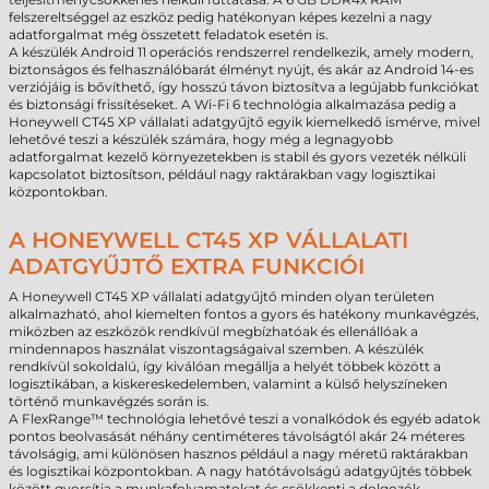
felszereltséggel az eszköz pedig hatékonyan képes kezelni a nagy
adatforgalmat még összetett feladatok esetén is.
A készülék Android 11 operációs rendszerrel rendelkezik, amely modern,
biztonságos és felhasználóbarát élményt nyújt, és akár az Android 14-es
verziójáig is bővíthető, így hosszú távon biztosítva a legújabb funkciókat
és biztonsági frissítéseket. A Wi-Fi 6 technológia alkalmazása pedig a
Honeywell CT45 XP vállalati adatgyűjtő egyik kiemelkedő ismérve, mivel
lehetővé teszi a készülék számára, hogy még a legnagyobb
adatforgalmat kezelő környezetekben is stabil és gyors vezeték nélküli
kapcsolatot biztosítson, például nagy raktárakban vagy logisztikai
központokban.
A HONEYWELL CT45 XP VÁLLALATI
ADATGYŰJTŐ EXTRA FUNKCIÓI
A Honeywell CT45 XP vállalati adatgyűjtő minden olyan területen
alkalmazható, ahol kiemelten fontos a gyors és hatékony munkavégzés,
miközben az eszközök rendkívül megbízhatóak és ellenállóak a
mindennapos használat viszontagságaival szemben. A készülék
rendkívül sokoldalú, így kiválóan megállja a helyét többek között a
logisztikában, a kiskereskedelemben, valamint a külső helyszíneken
történő munkavégzés során is.
A FlexRange™ technológia lehetővé teszi a vonalkódok és egyéb adatok
pontos beolvasását néhány centiméteres távolságtól akár 24 méteres
távolságig, ami különösen hasznos például a nagy méretű raktárakban
és logisztikai központokban. A nagy hatótávolságú adatgyűjtés többek
között gyorsítja a munkafolyamatokat és csökkenti a dolgozók