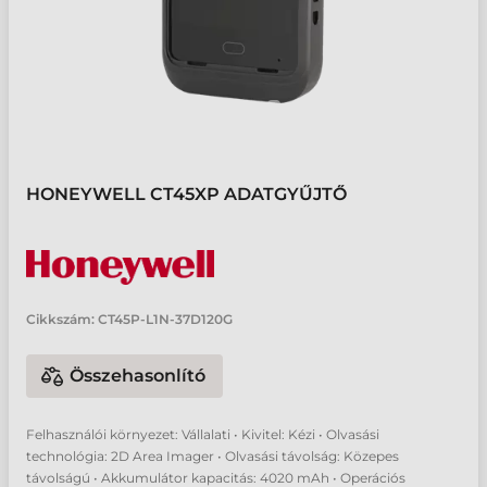
HONEYWELL CT45XP ADATGYŰJTŐ
Cikkszám:
CT45P-L1N-37D120G
Összehasonlító
Felhasználói környezet: Vállalati • Kivitel: Kézi • Olvasási
technológia: 2D Area Imager • Olvasási távolság: Közepes
távolságú • Akkumulátor kapacitás: 4020 mAh • Operációs