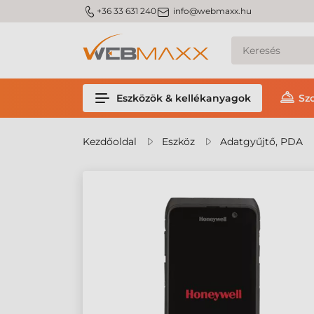
m_phone
m_email
+36 33 631 240
info@webmaxx.hu
Eszközök & kellékanyagok
Sz
Kezdőoldal
Eszköz
Adatgyűjtő, PDA