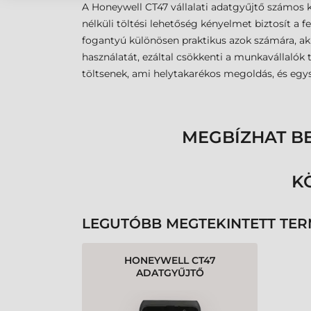
A Honeywell CT47 vállalati adatgyűjtő számos 
nélküli töltési lehetőség kényelmet biztosít a 
fogantyú különösen praktikus azok számára, ak
használatát, ezáltal csökkenti a munkavállalók t
töltsenek, ami helytakarékos megoldás, és egys
MEGBÍZHAT B
K
LEGUTÓBB MEGTEKINTETT TE
HONEYWELL CT47
ADATGYŰJTŐ