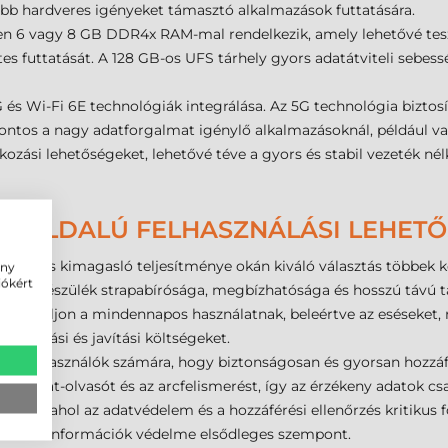
gyobb hardveres igényeket támasztó alkalmazások futtatására.
gően 6 vagy 8 GB DDR4x RAM-mal rendelkezik, amely lehetővé te
 futtatását. A 128 GB-os UFS tárhely gyors adatátviteli sebess
 és Wi-Fi 6E technológiák integrálása. Az 5G technológia biztos
ontos a nagy adatforgalmat igénylő alkalmazásoknál, például va
akozási lehetőségeket, lehetővé téve a gyors és stabil vezeték nél
SOKOLDALÚ FELHASZNÁLÁSI LEHET
sága és kimagasló teljesítménye okán kiváló választás többek köz
ény
iókért
ahol a készülék strapabírósága, megbízhatósága és hosszú távú
gy ellenálljon a mindennapos használatnak, beleértve az eséseket
bantartási és javítási költségeket.
tja a felhasználók számára, hogy biztonságosan és gyorsan hozzá
jlenyomat-olvasót és az arcfelismerést, így az érzékeny adatok cs
akban, ahol az adatvédelem és a hozzáférési ellenőrzés kritikus f
zállítási információk védelme elsődleges szempont.