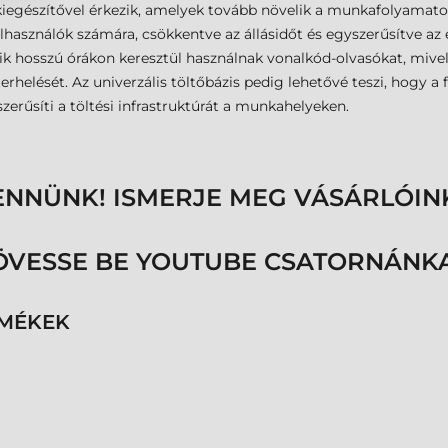
kiegészítővel érkezik, amelyek tovább növelik a munkafolyamat
felhasználók számára, csökkentve az állásidőt és egyszerűsítve az
ik hosszú órákon keresztül használnak vonalkód-olvasókat, mive
erhelését. Az univerzális töltőbázis pedig lehetővé teszi, hogy a
zerűsíti a töltési infrastruktúrát a munkahelyeken.
ENNÜNK! ISMERJE MEG VÁSÁRLÓIN
ÖVESSE BE YOUTUBE CSATORNÁNKA
RMÉKEK