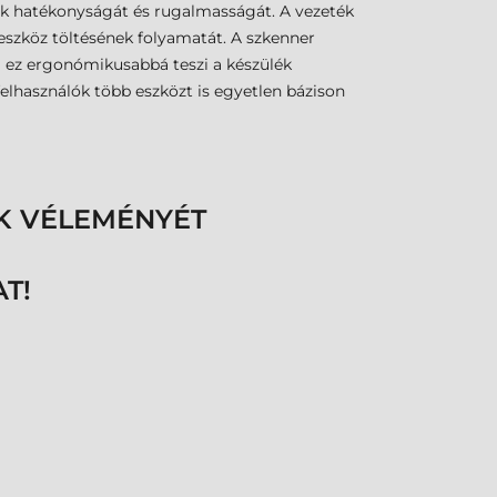
ok hatékonyságát és rugalmasságát. A vezeték
 eszköz töltésének folyamatát. A szkenner
l ez ergonómikusabbá teszi a készülék
 felhasználók több eszközt is egyetlen bázison
K VÉLEMÉNYÉT
T!