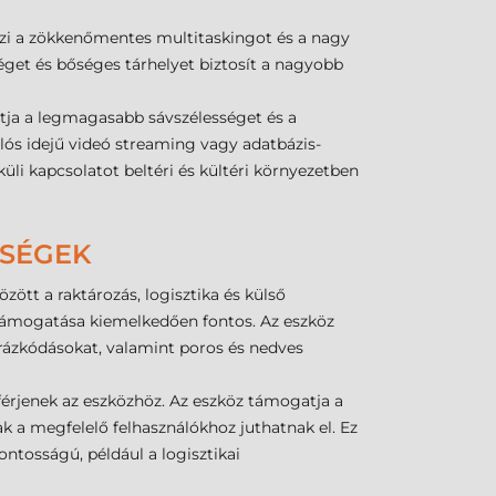
szi a zökkenőmentes multitaskingot és a nagy
éget és bőséges tárhelyet biztosít a nagyobb
ítja a legmagasabb sávszélességet és a
lós idejű videó streaming vagy adatbázis-
küli kapcsolatot beltéri és kültéri környezetben
ŐSÉGEK
ött a raktározás, logisztika és külső
 támogatása kiemelkedően fontos. Az eszköz
, rázkódásokat, valamint poros és nedves
férjenek az eszközhöz. Az eszköz támogatja a
ak a megfelelő felhasználókhoz juthatnak el. Ez
ontosságú, például a logisztikai