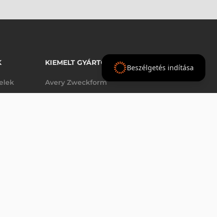
K
KIEMELT GYÁRTÓINK
Beszélgetés indítása
telek
Avery Zweckform
Datalogic
elek
Epson
VÁSÁRLÁS
db
Godex
Tezeko
g
TSC
Zebra