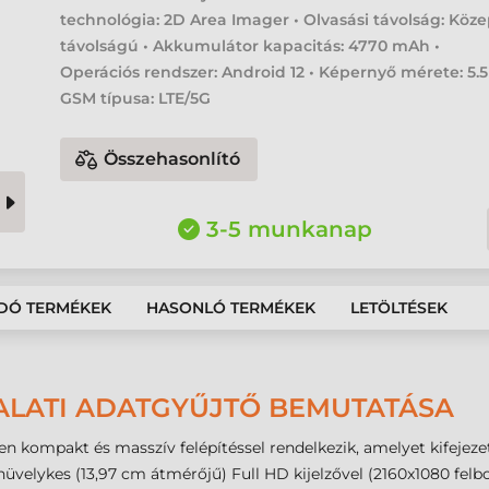
technológia: 2D Area Imager • Olvasási távolság: Köz
távolságú • Akkumulátor kapacitás: 4770 mAh •
Operációs rendszer: Android 12 • Képernyő mérete: 5.5 
GSM típusa: LTE/5G
Összehasonlító
3-5 munkanap
DÓ TERMÉKEK
HASONLÓ TERMÉKEK
LETÖLTÉSEK
ALATI ADATGYŰJTŐ BEMUTATÁSA
sen kompakt és masszív felépítéssel rendelkezik, amelyet kifejez
hüvelykes (13,97 cm átmérőjű) Full HD kijelzővel (2160x1080 felbo