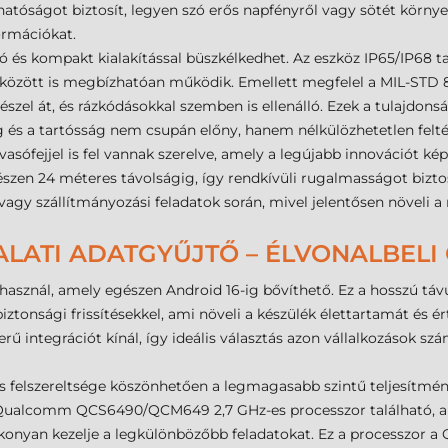
ashatóságot biztosít, legyen szó erős napfényről vagy sötét környe
ormációkat.
ó és kompakt kialakítással büszkélkedhet. Az eszköz IP65/IP68 ta
 között is megbízhatóan működik. Emellett megfelel a MIL-STD 8
zel át, és rázkódásokkal szemben is ellenálló. Ezek a tulajdonsá
g és a tartósság nem csupán előny, hanem nélkülözhetetlen fel
sófejjel is fel vannak szerelve, amely a legújabb innovációt kép
szen 24 méteres távolságig, így rendkívüli rugalmasságot bizto
 vagy szállítmányozási feladatok során, mivel jelentősen növel
ALATI ADATGYŰJTŐ – ÉLVONALBEL
asznál, amely egészen Android 16-ig bővíthető. Ez a hosszú táv
ztonsági frissítésekkel, ami növeli a készülék élettartamát és é
erű integrációt kínál, így ideális választás azon vállalkozások 
es felszereltsége köszönhetően a legmagasabb szintű teljesítm
 Qualcomm QCS6490/QCM649 2,7 GHz-es processzor található, ame
ékonyan kezelje a legkülönbözőbb feladatokat. Ez a processzor 