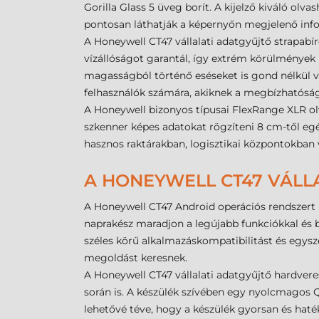
Gorilla Glass 5 üveg borít. A kijelző kiváló olv
pontosan láthatják a képernyőn megjelenő inf
A Honeywell CT47 vállalati adatgyűjtő strapabír
vízállóságot garantál, így extrém körülmények
magasságból történő eséseket is gond nélkül vés
felhasználók számára, akiknek a megbízhatósá
A Honeywell bizonyos típusai FlexRange XLR olva
szkenner képes adatokat rögzíteni 8 cm-től egé
hasznos raktárakban, logisztikai központokban
A HONEYWELL CT47 VÁLL
A Honeywell CT47 Android operációs rendszert h
naprakész maradjon a legújabb funkciókkal és bi
széles körű alkalmazáskompatibilitást és egysz
megoldást keresnek.
A Honeywell CT47 vállalati adatgyűjtő hardver
során is. A készülék szívében egy nyolcmagos
lehetővé téve, hogy a készülék gyorsan és hat