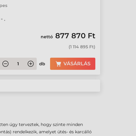
epes
" •
877 870 Ft
nettó
(
1 114 895 Ft
)
VÁSÁRLÁS
db
etten úgy terveztek, hogy szinte minden
ntás) rendelkezik, amelyet ütés- és karcálló