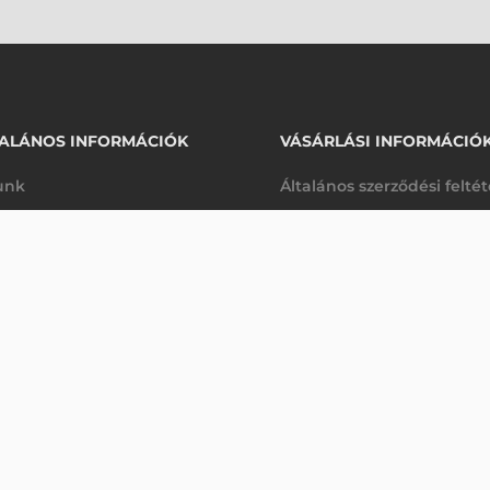
ALÁNOS INFORMÁCIÓK
VÁSÁRLÁSI INFORMÁCIÓ
unk
Általános szerződési felté
rhetőségek
Adatkezelési tájékoztató
877 870 Ft
nettó
arancia
Szállítási és fizetési feltét
nap
(
1 114 895 Ft
)
K
Jogi nyilatkozat
káink
Elállás a szerződéstől
k végleges törlése
Utalásos fizetési lehetősé
p-Desk
Legyen viszonteladónk