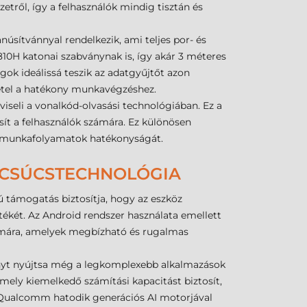
zetről, így a felhasználók mindig tisztán és
núsítvánnyal rendelkezik, ami teljes por- és
10H katonai szabványnak is, így akár 3 méteres
gok ideálissá teszik az adatgyűjtőt azon
tétel a hatékony munkavégzéshez.
viseli a vonalkód-olvasási technológiában. Ez a
sít a felhasználók számára. Ez különösen
i a munkafolyamatok hatékonyságát.
I CSÚCSTECHNOLÓGIA
ú támogatás biztosítja, hogy az eszköz
rtékét. Az Android rendszer használata emellett
számára, amelyek megbízható és rugalmas
ényt nyújtsa még a legkomplexebb alkalmazások
ly kiemelkedő számítási kapacitást biztosít,
a Qualcomm hatodik generációs AI motorjával