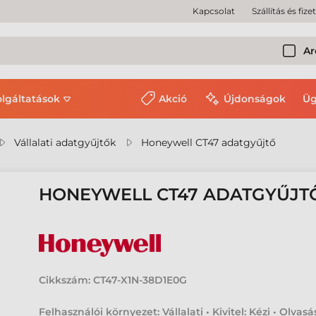
Kapcsolat
Szállítás és fize
Ar
olgáltatások
Akció
Újdonságok
Üg
Vállalati adatgyűjtők
Honeywell CT47 adatgyűjtő
HONEYWELL CT47 ADATGYŰJT
Cikkszám:
CT47-X1N-38D1E0G
Felhasználói környezet: Vállalati • Kivitel: Kézi • Olvasá