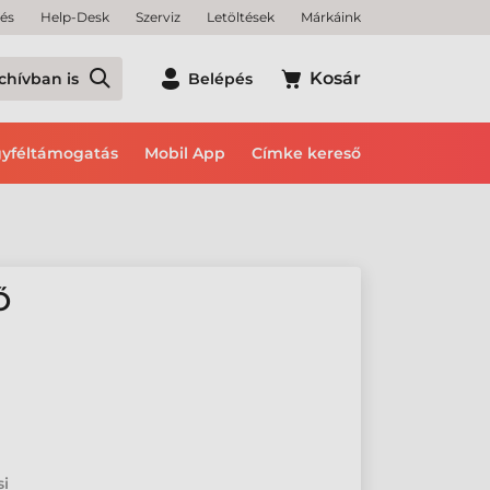
tés
Help-Desk
Szerviz
Letöltések
Márkáink
Kosár
chívban is
Belépés
yféltámogatás
Mobil App
Címke kereső
Ő
si