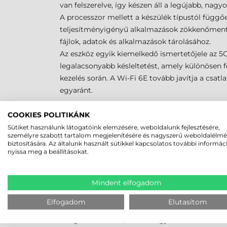
van felszerelve, így készen áll a legújabb, na
A processzor mellett a készülék típustól füg
teljesítményigényű alkalmazások zökkenőmentes
fájlok, adatok és alkalmazások tárolásához.
Az eszköz egyik kiemelkedő ismertetőjele az 5G
legalacsonyabb késleltetést, amely különösen f
kezelés során. A Wi-Fi 6E tovább javítja a csatl
egyaránt.
EXTRA KIEGÉSZÍTŐK ÉS 
COOKIES POLITIKÁNK
Sütiket használunk látogatóink elemzésére, weboldalunk fejlesztésére,
A Honeywell CT47 vállalati adatgyűjtő sokoldalú
személyre szabott tartalom megjelenítésére és nagyszerű weboldalélm
biztosítására. Az általunk használt sütikkel kapcsolatos további informác
helyszíneken történő munkavégzés területén, 
nyissa meg a beállításokat.
rendkívül tartós kialakítása lehetővé teszi, ho
környezetek kihívásait, ezáltal csökkentve a kar
Mindent elfogadom
A többfaktoros biometrikus hitelesítés biztosí
különféle hitelesítési módokat, beleértve az uj
Elfogadom
Elutasítom
a fajta biztonság különösen fontos olyan iparág
szolgáltatásokban, ahol az ügyféladatok és a s