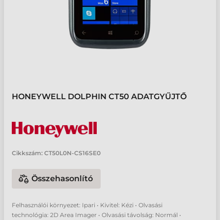
HONEYWELL DOLPHIN CT50 ADATGYŰJTŐ
Cikkszám:
CT50L0N-CS16SE0
Összehasonlító
Felhasználói környezet: Ipari • Kivitel: Kézi • Olvasási
technológia: 2D Area Imager • Olvasási távolság: Normál •