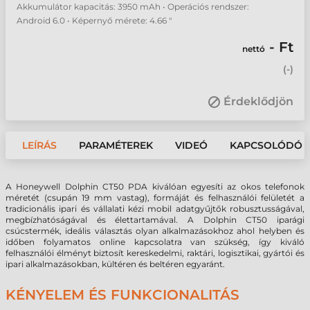
Akkumulátor kapacitás: 3950 mAh • Operációs rendszer:
Android 6.0 • Képernyő mérete: 4.66 "
- Ft
nettó
(
-
)
Érdeklődjön
LEÍRÁS
PARAMÉTEREK
VIDEÓ
KAPCSOLÓDÓ 
A Honeywell Dolphin CT50 PDA kiválóan egyesíti az okos telefonok
méretét (csupán 19 mm vastag), formáját és felhasználói felületét a
tradicionális ipari és vállalati kézi mobil adatgyűjtők robusztusságával,
megbízhatóságával és élettartamával. A Dolphin CT50 iparági
csúcstermék, ideális választás olyan alkalmazásokhoz ahol helyben és
időben folyamatos online kapcsolatra van szükség, így kiváló
felhasználói élményt biztosít kereskedelmi, raktári, logisztikai, gyártói és
ipari alkalmazásokban, kültéren és beltéren egyaránt.
KÉNYELEM ÉS FUNKCIONALITÁS