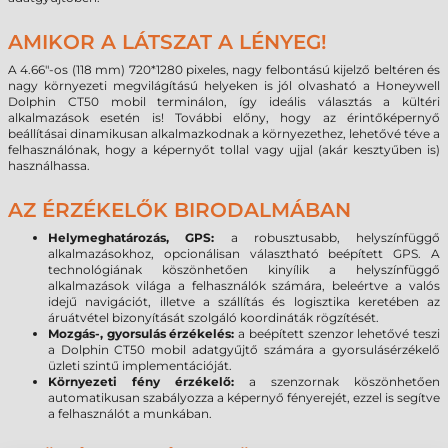
AMIKOR A LÁTSZAT A LÉNYEG!
A 4.66"-os (118 mm) 720*1280 pixeles, nagy felbontású kijelző beltéren és
nagy környezeti megvilágítású helyeken is jól olvasható a Honeywell
Dolphin CT50 mobil terminálon, így ideális választás a kültéri
alkalmazások esetén is! További előny, hogy az érintőképernyő
beállításai dinamikusan alkalmazkodnak a környezethez, lehetővé téve a
felhasználónak, hogy a képernyőt tollal vagy ujjal (akár kesztyűben is)
használhassa.
AZ ÉRZÉKELŐK BIRODALMÁBAN
Helymeghatározás, GPS:
a robusztusabb, helyszínfüggő
alkalmazásokhoz, opcionálisan választható beépített GPS. A
technológiának köszönhetően kinyílik a helyszínfüggő
alkalmazások világa a felhasználók számára, beleértve a valós
idejű navigációt, illetve a szállítás és logisztika keretében az
áruátvétel bizonyítását szolgáló koordináták rögzítését.
Mozgás-, gyorsulás érzékelés:
a beépített szenzor lehetővé teszi
a Dolphin CT50 mobil adatgyűjtő számára a gyorsulásérzékelő
üzleti szintű implementációját.
Környezeti fény érzékelő:
a szenzornak köszönhetően
automatikusan szabályozza a képernyő fényerejét, ezzel is segítve
a felhasználót a munkában.