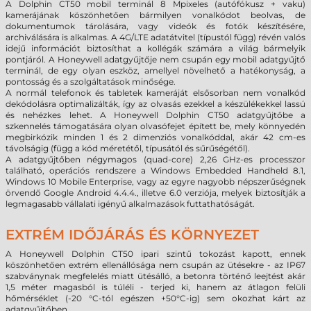
A Dolphin CT50 mobil terminál 8 Mpixeles (autófókusz + vaku)
kamerájának köszönhetően bármilyen vonalkódot beolvas, de
dokumentumok tárolására, vagy videók és fotók készítésére,
archiválására is alkalmas. A 4G/LTE adatátvitel (típustól függ) révén valós
idejű információt biztosíthat a kollégák számára a világ bármelyik
pontjáról. A Honeywell adatgyűjtője nem csupán egy mobil adatgyűjtő
terminál, de egy olyan eszköz, amellyel növelhető a hatékonyság, a
pontosság és a szolgáltatások minősége.
A normál telefonok és tabletek kameráját elsősorban nem vonalkód
dekódolásra optimalizálták, így az olvasás ezekkel a készülékekkel lassú
és nehézkes lehet. A Honeywell Dolphin CT50 adatgyűjtőbe a
szkennelés támogatására olyan olvasófejet épített be, mely könnyedén
megbirkózik minden 1 és 2 dimenziós vonalkóddal, akár 42 cm-es
távolságig (függ a kód méretétől, típusától és sűrűségétől).
A adatgyűjtőben négymagos (quad-core) 2,26 GHz-es processzor
található, operációs rendszere a Windows Embedded Handheld 8.1,
Windows 10 Mobile Enterprise, vagy az egyre nagyobb népszerűségnek
örvendő Google Android 4.4.4., illetve 6.0 verziója, melyek biztosítják a
legmagasabb vállalati igényű alkalmazások futtathatóságát.
EXTRÉM IDŐJÁRÁS ÉS KÖRNYEZET
A Honeywell Dolphin CT50 ipari szintű tokozást kapott, ennek
köszönhetően extrém ellenállósága nem csupán az ütésekre - az IP67
szabványnak megfelelés miatt ütésálló, a betonra történő leejtést akár
1,5 méter magasból is túléli - terjed ki, hanem az átlagon felüli
hőmérséklet (-20 °C-tól egészen +50°C-ig) sem okozhat kárt az
adatgyűjtőben.