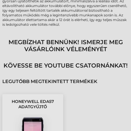
gyorsan újratölthetik az akkumulátort, minimalizálva a leállási időt. Az
eltávolítható akkumulátor további előnye, hogy egyszerűen cserélhető,
így egy teljesen feltöltött tartalék akkumulátorral biztosítható a
folyamatos működés még a legintenzívebb munkanapok során is. Az
akkumulátor élettartama akár a 12 órát is elérheti, így egy teljes műszak
is ledolgozható vele töltés nélkül.
MEGBÍZHAT BENNÜNK! ISMERJE MEG
VÁSÁRLÓINK VÉLEMÉNYÉT
KÖVESSE BE YOUTUBE CSATORNÁNKAT!
LEGUTÓBB MEGTEKINTETT TERMÉKEK
HONEYWELL EDA57
ADATGYŰJTŐ