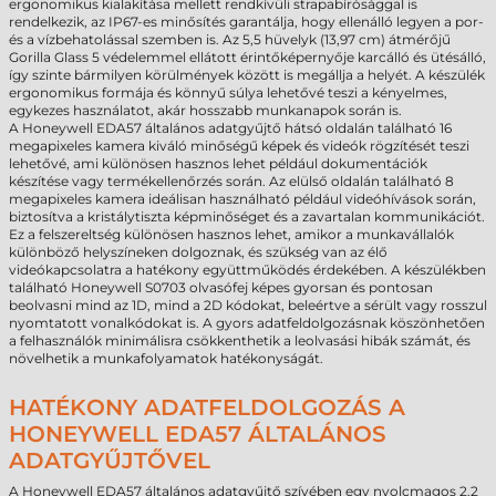
ergonomikus kialakítása mellett rendkívüli strapabírósággal is
rendelkezik, az IP67-es minősítés garantálja, hogy ellenálló legyen a por-
és a vízbehatolással szemben is. Az 5,5 hüvelyk (13,97 cm) átmérőjű
Gorilla Glass 5 védelemmel ellátott érintőképernyője karcálló és ütésálló,
így szinte bármilyen körülmények között is megállja a helyét. A készülék
ergonomikus formája és könnyű súlya lehetővé teszi a kényelmes,
egykezes használatot, akár hosszabb munkanapok során is.
A Honeywell EDA57 általános adatgyűjtő hátsó oldalán található 16
megapixeles kamera kiváló minőségű képek és videók rögzítését teszi
lehetővé, ami különösen hasznos lehet például dokumentációk
készítése vagy termékellenőrzés során. Az elülső oldalán található 8
megapixeles kamera ideálisan használható például videóhívások során,
biztosítva a kristálytiszta képminőséget és a zavartalan kommunikációt.
Ez a felszereltség különösen hasznos lehet, amikor a munkavállalók
különböző helyszíneken dolgoznak, és szükség van az élő
videókapcsolatra a hatékony együttműködés érdekében. A készülékben
található Honeywell S0703 olvasófej képes gyorsan és pontosan
beolvasni mind az 1D, mind a 2D kódokat, beleértve a sérült vagy rosszul
nyomtatott vonalkódokat is. A gyors adatfeldolgozásnak köszönhetően
a felhasználók minimálisra csökkenthetik a leolvasási hibák számát, és
növelhetik a munkafolyamatok hatékonyságát.
HATÉKONY ADATFELDOLGOZÁS A
HONEYWELL EDA57 ÁLTALÁNOS
ADATGYŰJTŐVEL
A Honeywell EDA57 általános adatgyűjtő szívében egy nyolcmagos 2.2