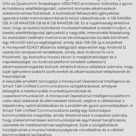
GHz-es Qualcomm Snapdragon 4350 PRO processzor biztosítja a gyors
és hatékony adatfeldolgozást, valamint komplex alkalmazások
zökkenőmentes futtatását. A különböző felhasználói igényekhez
igazodva több memóriakombináció közül választhatunk: 4 GB RAM/64
GB, 6 GB RAM/128 GB és 8 GB RAM/128 GB. Ez a rugalmasság lehetővé
teszi, hogy az eszköz különböző munkaterheléseket is kezelni tudjon, a
kisebb adatfeldolgozási igényektől a nagyobb, intenzívebb feladatokig.
Az eszközben található memória és tárolókapacitás tovább bővíthető
egy MicroSD kártya segítségével, amely akár 128 GB-ig is terjedhet.
A Honeywell EDA57 általános adatgyűjtő alapvetően egy Android 12
operációs rendszerrel rendelkezik, amely akár Android 14-re is
frissíthető, így biztosítva hosszú távon is megbízhatóságot és a
naprakészséget. Az Android platform emellett széleskörű
alkalmazástámogatást biztosít, lehetővé téve a vállalatok számára, hogy
saját igényeikre szabott szoftvereket és alkalmazásokat telepítsenek és
használjanak.
A készülék emellett támogatja a Honeywell Operational Intelligence és
Smart Talk Unified Communications szolgáltatásokat, amelyek
elősegítik a hatékonyabb munkafolyamatokat és
csapatkommunikációt. A Honeywell Operational Intelligence platform
valós idejű adatokat és elemzéseket biztosít, segítve a vállalatokat a
teljesítmény optimalizálásában és a problémák gyors azonosításában. A
Smart Talk Unified Communications pedig egy biztonságos
kommunikációs megoldás, amely lehetővé teszi a csapatok számára,
hogy zökkenőmentesen kommunikáljanak egymással hanghívások,
üzenetek és médiatartalmak segítségével. Ezek a szolgáltatások
hozzájárulnak a munka hatékonyságának növeléséhez és a vállalati
kommunikáció javításához.