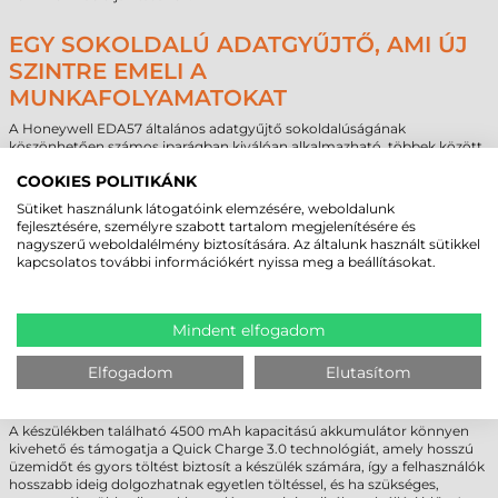
EGY SOKOLDALÚ ADATGYŰJTŐ, AMI ÚJ
SZINTRE EMELI A
MUNKAFOLYAMATOKAT
A Honeywell EDA57 általános adatgyűjtő sokoldalúságának
köszönhetően számos iparágban kiválóan alkalmazható, többek között
a kiskereskedelem, szállítmányozás, logisztika és a gyártás területén,
COOKIES POLITIKÁNK
valamint a külső helyszíneken végzett munkavégzés során. A
kiskereskedelemben például készletkezelésre és áruátvételre
Sütiket használunk látogatóink elemzésére, weboldalunk
használhatjuk, míg a szállítmányozás és logisztika területén az eszköz
fejlesztésére, személyre szabott tartalom megjelenítésére és
segíthet a csomagkövetésben és az útvonaltervezésben is. A gyártói
nagyszerű weboldalélmény biztosítására. Az általunk használt sütikkel
területeken végzett munkavégzés során a készülék hozzájárul a
kapcsolatos további információkért nyissa meg a beállításokat.
folyamatok nyomon követéséhez és a minőségellenőrzéshez, míg a
külső helyszíneken végzett munkavégzés során segíti a felhasználókat
az adatrögzítésében és különböző programokat is futtathatunk rajta.
A Honeywell EDA57 általános adatgyűjtő kompatibilis a korábbi EDA52
Mindent elfogadom
sorozat legtöbb tartozékával, így csökkentve a bekerülési költségeket és
növelve a gyorsítva a beruházás megtérülését. Az újrahasználható
Elfogadom
Elutasítom
tartozékok közé tartoznak többek között a töltőállomások, tartók és
védőtokok, amelyek tovább növelik az eszköz használhatóságát és
élettartamát.
A készülékben található 4500 mAh kapacitású akkumulátor könnyen
kivehető és támogatja a Quick Charge 3.0 technológiát, amely hosszú
üzemidőt és gyors töltést biztosít a készülék számára, így a felhasználók
hosszabb ideig dolgozhatnak egyetlen töltéssel, és ha szükséges,