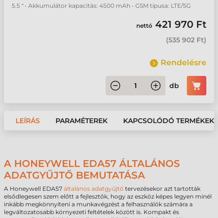
5.5 " • Akkumulátor kapacitás: 4500 mAh • GSM típusa: LTE/5G
421 970 Ft
nettó
(
535 902 Ft
)
Rendelésre
db
LEÍRÁS
PARAMÉTEREK
KAPCSOLÓDÓ TERMÉKEK
A HONEYWELL EDA57 ÁLTALÁNOS
ADATGYŰJTŐ BEMUTATÁSA
A Honeywell EDA57
általános adatgyűjtő
tervezésekor azt tartották
elsődlegesen szem előtt a fejlesztők, hogy az eszköz képes legyen minél
inkább megkönnyíteni a munkavégzést a felhasználók számára a
legváltozatosabb környezeti feltételek között is. Kompakt és