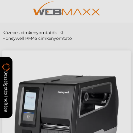
Közepes címkenyomtatók
Honeywell PM45 címkenyomtató
Beszélgetés indítása