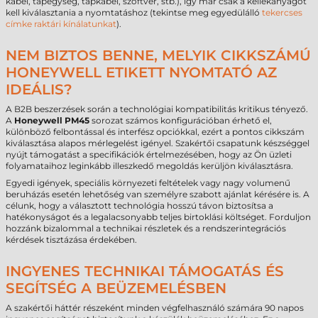
kábel, tápegység, tápkábel, szoftver, stb.), így már csak a kellékanyagot
kell kiválasztania a nyomtatáshoz (tekintse meg egyedülálló
tekercses
címke raktári kínálatunkat
).
NEM BIZTOS BENNE, MELYIK CIKKSZÁMÚ
HONEYWELL ETIKETT NYOMTATÓ AZ
IDEÁLIS?
A B2B beszerzések során a technológiai kompatibilitás kritikus tényező.
A
Honeywell PM45
sorozat számos konfigurációban érhető el,
különböző felbontással és interfész opciókkal, ezért a pontos cikkszám
kiválasztása alapos mérlegelést igényel. Szakértői csapatunk készséggel
nyújt támogatást a specifikációk értelmezésében, hogy az Ön üzleti
folyamataihoz leginkább illeszkedő megoldás kerüljön kiválasztásra.
Egyedi igények, speciális környezeti feltételek vagy nagy volumenű
beruházás esetén lehetőség van személyre szabott ajánlat kérésére is. A
célunk, hogy a választott technológia hosszú távon biztosítsa a
hatékonyságot és a legalacsonyabb teljes birtoklási költséget. Forduljon
hozzánk bizalommal a technikai részletek és a rendszerintegrációs
kérdések tisztázása érdekében.
INGYENES TECHNIKAI TÁMOGATÁS ÉS
SEGÍTSÉG A BEÜZEMELÉSBEN
A szakértői háttér részeként minden végfelhasználó számára 90 napos