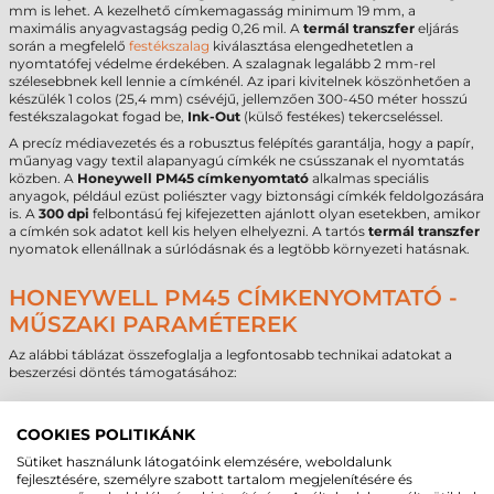
mm is lehet. A kezelhető címkemagasság minimum 19 mm, a
maximális anyagvastagság pedig 0,26 mil. A
termál transzfer
eljárás
során a megfelelő
festékszalag
kiválasztása elengedhetetlen a
nyomtatófej védelme érdekében. A szalagnak legalább 2 mm-rel
szélesebbnek kell lennie a címkénél. Az ipari kivitelnek köszönhetően a
készülék 1 colos (25,4 mm) csévéjű, jellemzően 300-450 méter hosszú
festékszalagokat fogad be,
Ink-Out
(külső festékes) tekercseléssel.
A precíz médiavezetés és a robusztus felépítés garantálja, hogy a papír,
műanyag vagy textil alapanyagú címkék ne csússzanak el nyomtatás
közben. A
Honeywell PM45 címkenyomtató
alkalmas speciális
anyagok, például ezüst poliészter vagy biztonsági címkék feldolgozására
is. A
300 dpi
felbontású fej kifejezetten ajánlott olyan esetekben, amikor
a címkén sok adatot kell kis helyen elhelyezni. A tartós
termál transzfer
nyomatok ellenállnak a súrlódásnak és a legtöbb környezeti hatásnak.
HONEYWELL PM45 CÍMKENYOMTATÓ -
MŰSZAKI PARAMÉTEREK
Az alábbi táblázat összefoglalja a legfontosabb technikai adatokat a
beszerzési döntés támogatásához:
Márka
Honeywell
Modell
PM45 (PM45A10000000300)
COOKIES POLITIKÁNK
Technológia
termál transzfer
(és direkt termál)
Sütiket használunk látogatóink elemzésére, weboldalunk
Felbontás
300 dpi
fejlesztésére, személyre szabott tartalom megjelenítésére és
Max. tekercsátmérő
213 mm