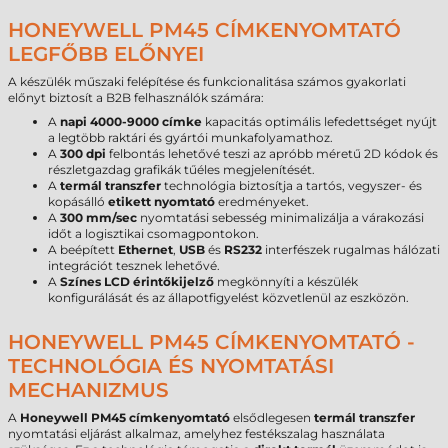
HONEYWELL PM45 CÍMKENYOMTATÓ
LEGFŐBB ELŐNYEI
A készülék műszaki felépítése és funkcionalitása számos gyakorlati
előnyt biztosít a B2B felhasználók számára:
A
napi 4000-9000 címke
kapacitás optimális lefedettséget nyújt
a legtöbb raktári és gyártói munkafolyamathoz.
A
300 dpi
felbontás lehetővé teszi az apróbb méretű 2D kódok és
részletgazdag grafikák tűéles megjelenítését.
A
termál transzfer
technológia biztosítja a tartós, vegyszer- és
kopásálló
etikett nyomtató
eredményeket.
A
300 mm/sec
nyomtatási sebesség minimalizálja a várakozási
időt a logisztikai csomagpontokon.
A beépített
Ethernet
,
USB
és
RS232
interfészek rugalmas hálózati
integrációt tesznek lehetővé.
A
Színes LCD érintőkijelző
megkönnyíti a készülék
konfigurálását és az állapotfigyelést közvetlenül az eszközön.
HONEYWELL PM45 CÍMKENYOMTATÓ -
TECHNOLÓGIA ÉS NYOMTATÁSI
MECHANIZMUS
A
Honeywell PM45 címkenyomtató
elsődlegesen
termál transzfer
nyomtatási eljárást alkalmaz, amelyhez festékszalag használata