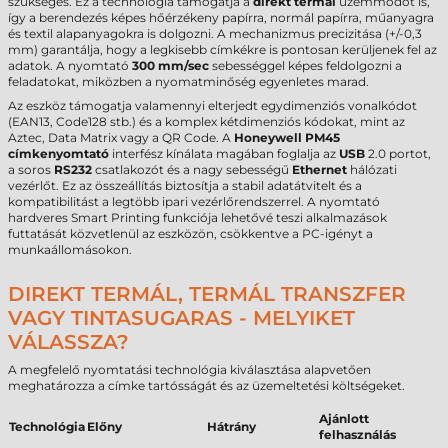
szükséges. Ez a technológia támogatja a
direkt termál
üzemmódot is,
így a berendezés képes hőérzékeny papírra, normál papírra, műanyagra
és textil alapanyagokra is dolgozni. A mechanizmus precizitása (+/-0,3
mm) garantálja, hogy a legkisebb címkékre is pontosan kerüljenek fel az
adatok. A nyomtató
300 mm/sec
sebességgel képes feldolgozni a
feladatokat, miközben a nyomatminőség egyenletes marad.
Az eszköz támogatja valamennyi elterjedt egydimenziós vonalkódot
(EAN13, Code128 stb.) és a komplex kétdimenziós kódokat, mint az
Aztec, Data Matrix vagy a QR Code. A
Honeywell PM45
címkenyomtató
interfész kínálata magában foglalja az
USB
2.0 portot,
a soros
RS232
csatlakozót és a nagy sebességű
Ethernet
hálózati
vezérlőt. Ez az összeállítás biztosítja a stabil adatátvitelt és a
kompatibilitást a legtöbb ipari vezérlőrendszerrel. A nyomtató
hardveres Smart Printing funkciója lehetővé teszi alkalmazások
futtatását közvetlenül az eszközön, csökkentve a PC-igényt a
munkaállomásokon.
DIREKT TERMÁL, TERMÁL TRANSZFER
VAGY TINTASUGARAS - MELYIKET
VÁLASSZA?
A megfelelő nyomtatási technológia kiválasztása alapvetően
meghatározza a címke tartósságát és az üzemeltetési költségeket.
Ajánlott
Technológia
Előny
Hátrány
felhasználás