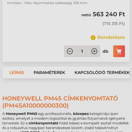
mm/sec • Max. Nyomtatási szélesség: 106 mm
563 240 Ft
nettó
(
715 315 Ft
)
Rendelésre
db
LEÍRÁS
PARAMÉTEREK
KAPCSOLÓDÓ TERMÉKEK
HONEYWELL PM45 CÍMKENYOMTATÓ
(PM45A10000000300)
A
Honeywell PM45
egy professzionális,
közepes
kategóriájú ipari
eszköz, amelyet a modern logisztikai és gyártási folyamatok igényeire
terveztek. Ez a
címkenyomtató
hidat képez a kompakt asztali modellek
és a robusztus nagyipari berendezések között, stabil teljesítményt