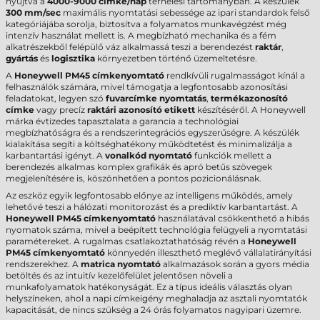
nyújtva a
4000-9000 címke/nap
terhelési tartományban. A készülék
300 mm/sec
maximális nyomtatási sebessége az ipari standardok felső
kategóriájába sorolja, biztosítva a folyamatos munkavégzést még
intenzív használat mellett is. A megbízható mechanika és a fém
alkatrészekből felépülő váz alkalmassá teszi a berendezést
raktár
,
gyártás
és
logisztika
környezetben történő üzemeltetésre.
A
Honeywell PM45 címkenyomtató
rendkívüli rugalmasságot kínál a
felhasználók számára, mivel támogatja a legfontosabb azonosítási
feladatokat, legyen szó
fuvarcímke nyomtatás
,
termékazonosító
címke
vagy precíz
raktári azonosító etikett
készítéséről. A Honeywell
márka évtizedes tapasztalata a garancia a technológiai
megbízhatóságra és a rendszerintegrációs egyszerűségre. A készülék
kialakítása segíti a költséghatékony működtetést és minimalizálja a
karbantartási igényt. A
vonalkód nyomtató
funkciók mellett a
berendezés alkalmas komplex grafikák és apró betűs szövegek
megjelenítésére is, köszönhetően a pontos pozicionálásnak.
Az eszköz egyik legfontosabb előnye az intelligens működés, amely
lehetővé teszi a hálózati monitorozást és a prediktív karbantartást. A
Honeywell PM45 címkenyomtató
használatával csökkenthető a hibás
nyomatok száma, mivel a beépített technológia felügyeli a nyomtatási
paramétereket. A rugalmas csatlakoztathatóság révén a
Honeywell
PM45 címkenyomtató
könnyedén illeszthető meglévő vállalatirányítási
rendszerekhez. A
matrica nyomtató
alkalmazások során a gyors média
betöltés és az intuitív kezelőfelület jelentősen növeli a
munkafolyamatok hatékonyságát. Ez a típus ideális választás olyan
helyszíneken, ahol a napi címkeigény meghaladja az asztali nyomtatók
kapacitását, de nincs szükség a 24 órás folyamatos nagyipari üzemre.