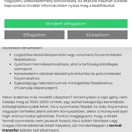
nagyszerű weboldalélmény biztosítására. Az általunk használt sütikkel
Cséveméret
19 mm, 25 mm, 40 mm, 76 mm
kapcsolatos további információkért nyissa meg a beállításokat.
Interfész
USB
,
RS232
,
Ethernet
Garancia
12 hónap (fejre 6 hónap)
Mindent elfogadom
FELHASZNÁLÁSI TERÜLETEK ÉS „MIKOR
NEM EZ A MEGFELELŐ VÁLASZTÁS?”
Elfogadom
Elutasítom
A
Honeywell PM45 címkenyomtató
kiválóan alkalmazható a
következő területeken:
Logisztikai elosztóközpontok nagy volumenű fuvarcímkézési
feladataihoz.
Gyártósori termékazonosításra, ahol a tartósság elsődleges
szempont.
Kereskedelmi raktárak készletnyilvántartási és polccímkézési
folyamataihoz.
Egészségügyi laboratóriumok mintajelölési feladataihoz
(műanyag alapanyagon).
Mikor érdemes más modellt választani? Amennyiben a napi igény nem
haladja meg az 1000-2000 címkét, egy asztali kategóriájú berendezés
költséghatékonyabb lehet. Ha a nyomtatási feladat 24 órás, folyamatos
nagyipari terhelést jelent extrém környezetben, akkor a Honeywell ipari
high-end sorozatai ajánlottak. Fontos megjegyezni, hogy a direkt
termál nyomtatás nem javasolt hosszú távú kültéri tárolásra vagy
magas hőmérsékletnek kitett helyekre, ott mindenképpen a
termál
transzfer
eljárást kell alkalmazni.