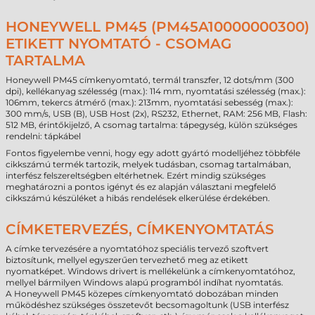
HONEYWELL PM45 (PM45A10000000300)
ETIKETT NYOMTATÓ - CSOMAG
TARTALMA
Honeywell PM45 címkenyomtató, termál transzfer, 12 dots/mm (300
dpi), kellékanyag szélesség (max.): 114 mm, nyomtatási szélesség (max.):
106mm, tekercs átmérő (max.): 213mm, nyomtatási sebesség (max.):
300 mm/s, USB (B), USB Host (2x), RS232, Ethernet, RAM: 256 MB, Flash:
512 MB, érintőkijelző, A csomag tartalma: tápegység, külön szükséges
rendelni: tápkábel
Fontos figyelembe venni, hogy egy adott gyártó modelljéhez többféle
cikkszámú termék tartozik, melyek tudásban, csomag tartalmában,
interfész felszereltségben eltérhetnek. Ezért mindig szükséges
meghatározni a pontos igényt és ez alapján választani megfelelő
cikkszámú készüléket a hibás rendelések elkerülése érdekében.
CÍMKETERVEZÉS, CÍMKENYOMTATÁS
A címke tervezésére a nyomtatóhoz speciális tervező szoftvert
biztosítunk, mellyel egyszerűen tervezhető meg az etikett
nyomatképet. Windows drivert is mellékelünk a címkenyomtatóhoz,
mellyel bármilyen Windows alapú programból indíhat nyomtatás.
A Honeywell PM45 közepes címkenyomtató dobozában minden
működéshez szükséges összetevőt becsomagoltunk (USB interfész