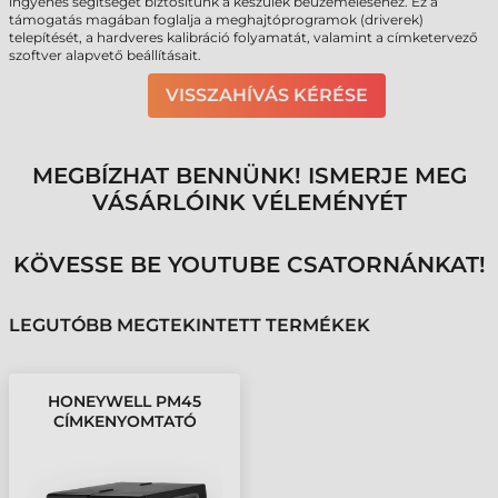
ingyenes segítséget biztosítunk a készülék beüzemeléséhez. Ez a
támogatás magában foglalja a meghajtóprogramok (driverek)
telepítését, a hardveres kalibráció folyamatát, valamint a címketervező
szoftver alapvető beállításait.
VISSZAHÍVÁS KÉRÉSE
MEGBÍZHAT BENNÜNK! ISMERJE MEG
VÁSÁRLÓINK VÉLEMÉNYÉT
KÖVESSE BE YOUTUBE CSATORNÁNKAT!
LEGUTÓBB MEGTEKINTETT TERMÉKEK
HONEYWELL PM45
CÍMKENYOMTATÓ