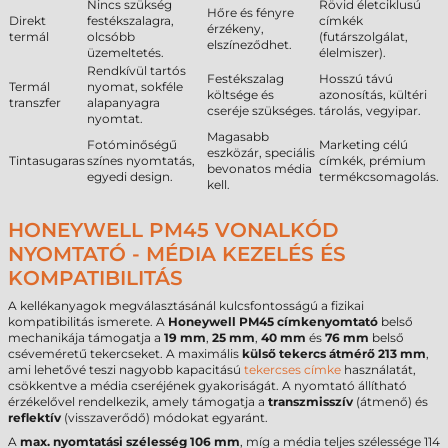
Nincs szükség
Rövid életciklusú
Hőre és fényre
Direkt
festékszalagra,
címkék
érzékeny,
termál
olcsóbb
(futárszolgálat,
elszíneződhet.
üzemeltetés.
élelmiszer).
Rendkívül tartós
Festékszalag
Hosszú távú
Termál
nyomat, sokféle
költsége és
azonosítás, kültéri
transzfer
alapanyagra
cseréje szükséges.
tárolás, vegyipar.
nyomtat.
Magasabb
Fotóminőségű
Marketing célú
eszközár, speciális
Tintasugaras
színes nyomtatás,
címkék, prémium
bevonatos média
egyedi design.
termékcsomagolás.
kell.
HONEYWELL PM45 VONALKÓD
NYOMTATÓ - MÉDIA KEZELÉS ÉS
KOMPATIBILITÁS
A kellékanyagok megválasztásánál kulcsfontosságú a fizikai
kompatibilitás ismerete. A
Honeywell PM45 címkenyomtató
belső
mechanikája támogatja a
19 mm
,
25 mm
,
40 mm
és
76 mm
belső
cséveméretű tekercseket. A maximális
külső tekercs átmérő 213 mm
,
ami lehetővé teszi nagyobb kapacitású
tekercses címke
használatát,
csökkentve a média cseréjének gyakoriságát. A nyomtató állítható
érzékelővel rendelkezik, amely támogatja a
transzmisszív
(átmenő) és
reflektív
(visszaverődő) módokat egyaránt.
A
max. nyomtatási szélesség 106 mm
, míg a média teljes szélessége 114