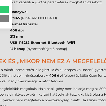
tés alapjait képezik a pontos paraméterek meghatározásához:
Honeywell
PM45
(PM45A12000000400)
termál transzfer
406 dpi
213 mm
USB
,
RS232
,
Ethernet
,
Bluetooth
,
WiFi
12 hónap
(nyomtatófejre 6 hónap)
EK ÉS „MIKOR NEM EZ A MEGFELEL
a raktárüzemeltetés, a logisztika és a közepes volumenű gyártá
lőállítani stabil minőségben. A
406 dpi
felbontás különösen fonto
kell nagy mennyiségű adatot felvinni.
egfelelőbb megoldás. Ha a napi igény nem haladja meg az 500-1
n a címkéket extrém kültéri hatásoknak teszik ki, kizárólag a
t
 ilyenkor nem megfelelő a hőérzékenység miatt. Ha színes, fo
tani.