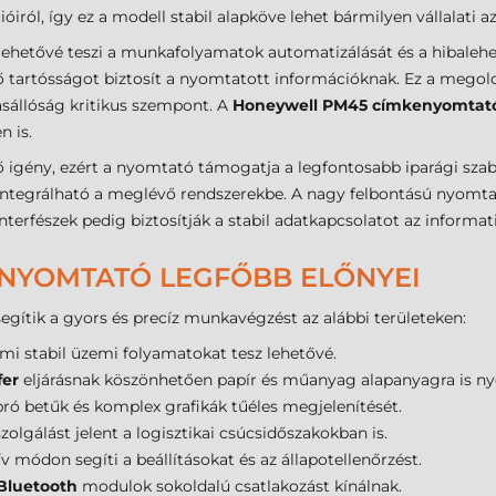
iról, így ez a modell stabil alapköve lehet bármilyen vállalati a
ehetővé teszi a munkafolyamatok automatizálását és a hibalehe
 tartósságot biztosít a nyomtatott információknak. Ez a mego
pásállóság kritikus szempont. A
Honeywell PM45 címkenyomtat
 is.
ő igény, ezért a nyomtató támogatja a legfontosabb iparági sza
 integrálható a meglévő rendszerekbe. A nagy felbontású nyomt
rfészek pedig biztosítják a stabil adatkapcsolatot az informatik
NYOMTATÓ LEGFŐBB ELŐNYEI
egítik a gyors és precíz munkavégzést az alábbi területeken:
ami stabil üzemi folyamatokat tesz lehetővé.
fer
eljárásnak köszönhetően papír és műanyag alapanyagra is n
apró betűk és komplex grafikák tűéles megjelenítését.
olgálást jelent a logisztikai csúcsidőszakokban is.
ív módon segíti a beállításokat és az állapotellenőrzést.
Bluetooth
modulok sokoldalú csatlakozást kínálnak.