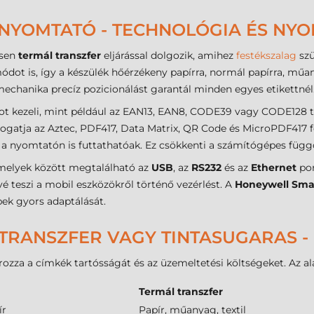
NYOMTATÓ - TECHNOLÓGIA ÉS NY
esen
termál transzfer
eljárással dolgozik, amihez
festékszalag
szü
ot is, így a készülék hőérzékeny papírra, normál papírra, műan
echanika precíz pozicionálást garantál minden egyes etikettnél
t kezeli, mint például az EAN13, EAN8, CODE39 vagy CODE128 t
mogatja az Aztec, PDF417, Data Matrix, QR Code és MicroPDF417
 a nyomtatón is futtathatóak. Ez csökkenti a számítógépes függ
 amelyek között megtalálható az
USB
, az
RS232
és az
Ethernet
por
vé teszi a mobil eszközökről történő vezérlést. A
Honeywell Sma
ek gyors adaptálását.
TRANSZFER VAGY TINTASUGARAS -
zza a címkék tartósságát és az üzemeltetési költségeket. Az alá
Termál transzfer
ír
Papír, műanyag, textil