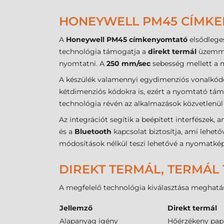
HONEYWELL PM45 CÍMKE
A
Honeywell PM45 címkenyomtató
elsődleg
technológia támogatja a
direkt termál
üzemmód
nyomtatni. A
250 mm/sec
sebesség mellett a m
A készülék valamennyi egydimenziós vonalkódo
kétdimenziós kódokra is, ezért a nyomtató tá
technológia révén az alkalmazások közvetlenül
Az integrációt segítik a beépített interfészek,
és a
Bluetooth
kapcsolat biztosítja, ami lehető
módosítások nélkül teszi lehetővé a nyomatkép
DIREKT TERMÁL, TERMÁL 
A megfelelő technológia kiválasztása meghatáro
Jellemző
Direkt termál
Alapanyag igény
Hőérzékeny pap