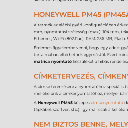
HONEYWELL PM45 (PM45A
A termék az alábbi gyári konfigurációban érkez
mm, nyomtatási szélesség (max.): 104 mm, teke
Ethernet, Wi-Fi (802.11ac), RAM: 256 MB, Flash:
Érdemes figyelembe venni, hogy egy adott gyár
tartalmában eltérhetnek egymástól. Ezért mind
matrica nyomtató
készüléket a hibás rendelés
CÍMKETERVEZÉS, CÍMKE
A címke tervezésére a nyomtatóhoz speciális te
mellékelünk a címkenyomtatóhoz, mellyel bár
A
Honeywell PM45
közepes
címkenyomtató
do
tápkábel, szoftver, stb.), így már csak a kellé
NEM BIZTOS BENNE, MEL