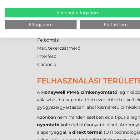
Az alábbi műszaki adatok a B2B beszerzési dön
Mindent elfogadom
Márka
Modell
Elfogadom
Elutasítom
Technológia
Felbontás
Max. tekercsátmérő
Interfész
Garancia
FELHASZNÁLÁSI TERÜLET
A
Honeywell PM45 címkenyomtató
leginkább 
választás, ha naponta több ezer etikettet kell e
gyógyszergyártásban, ahol kisméretű címkékre 
Azonban nem minden esetben ez a típus a legm
nyomtató
költséghatékonyabb lehet. Amennyibe
alapanyaggal, a
direkt termál
(DT) technológia
akkor tintasugaras technológiát érdemes válasz