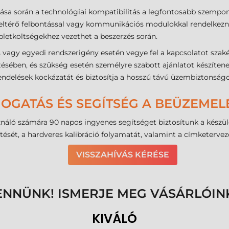
tása során a technológiai kompatibilitás a legfontosabb szempo
 eltérő felbontással vagy kommunikációs modulokkal rendelkez
letköltségekhez vezethet a beszerzés során.
agy egyedi rendszerigény esetén vegye fel a kapcsolatot szakér
ésében, és szükség esetén személyre szabott ajánlatot készítene
ndelések kockázatát és biztosítja a hosszú távú üzembiztonságo
MOGATÁS ÉS SEGÍTSÉG A BEÜZEME
sználó számára 90 napos ingyenes segítséget biztosítunk a kés
ését, a hardveres kalibráció folyamatát, valamint a címketervező 
VISSZAHÍVÁS KÉRÉSE
ENNÜNK! ISMERJE MEG VÁSÁRLÓIN
KIVÁLÓ