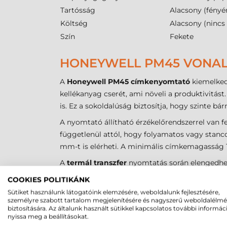
Tartósság
Alacsony (fényé
Költség
Alacsony (nincs 
Szín
Fekete
HONEYWELL PM45 VONALK
A
Honeywell PM45 címkenyomtató
kiemelked
kellékanyag cserét, ami növeli a produktivitás
is. Ez a sokoldalúság biztosítja, hogy szinte b
A nyomtató állítható érzékelőrendszerrel van f
függetlenül attól, hogy folyamatos vagy stanco
mm-t is elérheti. A minimális címkemagasság 1
A
termál transzfer
nyomtatás során elengedhe
kell lennie a címkénél a nyomtatófej védelme 
COOKIES POLITIKÁNK
tekintetében a készülék Ink-Out (külső festékes
Sütiket használunk látogatóink elemzésére, weboldalunk fejlesztésére,
személyre szabott tartalom megjelenítésére és nagyszerű weboldalélm
biztosítására. Az általunk használt sütikkel kapcsolatos további informác
HONEYWELL PM45 CÍMKE
nyissa meg a beállításokat.