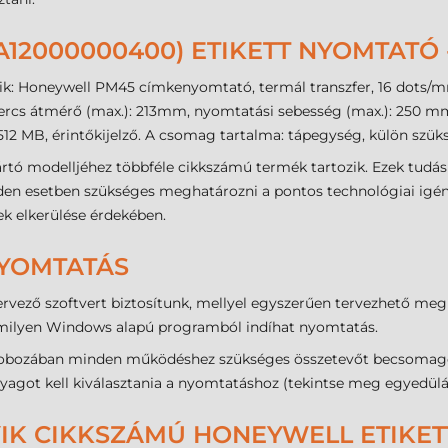
12000000400) ETIKETT NYOMTATÓ
ik: Honeywell PM45 címkenyomtató, termál transzfer, 16 dots/mm
rcs átmérő (max.): 213mm, nyomtatási sebesség (max.): 250 mm/
 512 MB, érintőkijelző. A csomag tartalma: tápegység, külön szüks
tó modelljéhez többféle cikkszámú termék tartozik. Ezek tudás
en esetben szükséges meghatározni a pontos technológiai igényt
ek elkerülése érdekében.
NYOMTATÁS
rvező szoftvert biztosítunk, mellyel egyszerűen tervezhető meg
milyen Windows alapú programból indíhat nyomtatás.
bozában minden működéshez szükséges összetevőt becsomagolt
kanyagot kell kiválasztania a nyomtatáshoz (tekintse meg egyedül
YIK CIKKSZÁMÚ HONEYWELL ETIKET