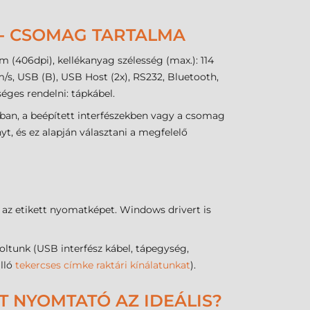
 - CSOMAG TARTALMA
 (406dpi), kellékanyag szélesség (max.): 114
s, USB (B), USB Host (2x), RS232, Bluetooth,
éges rendelni: tápkábel.
ban, a beépített interfészekben vagy a csomag
, és ez alapján választani a megfelelő
 az etikett nyomatképet. Windows drivert is
unk (USB interfész kábel, tápegység,
álló
tekercses címke raktári kínálatunkat
).
T NYOMTATÓ AZ IDEÁLIS?