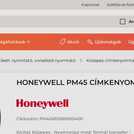
Kapcsolat
Szállítás és fize
Ar
olgáltatások
Akció
Újdonságok
Üg
ikett nyomtató, vonalkód nyomtató
Közepes címkenyomta
HONEYWELL PM45 CÍMKENYO
Cikkszám:
PM45A12000000400
Kivitel: Közepes • Nyomtatási mód: Termál transzfer •