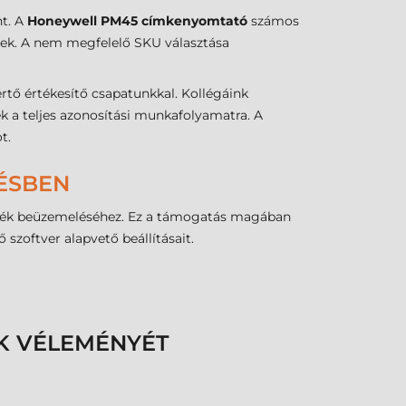
nt. A
Honeywell PM45 címkenyomtató
számos
nek. A nem megfelelő SKU választása
tő értékesítő csapatunkkal. Kollégáink
k a teljes azonosítási munkafolyamatra. A
t.
LÉSBEN
zülék beüzemeléséhez. Ez a támogatás magában
szoftver alapvető beállításait.
K VÉLEMÉNYÉT