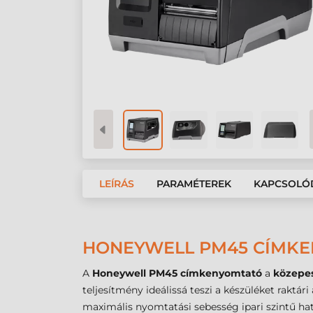
LEÍRÁS
PARAMÉTEREK
KAPCSOLÓ
HONEYWELL PM45 CÍMKE
A
Honeywell PM45 címkenyomtató
a
közepe
teljesítmény ideálissá teszi a készüléket raktá
maximális nyomtatási sebesség ipari szintű ha