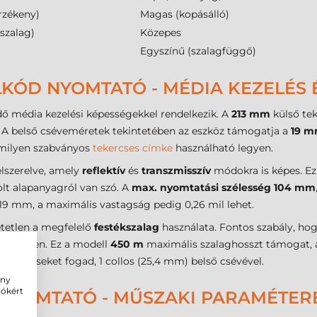
rzékeny)
Magas (kopásálló)
szalag)
Közepes
Egyszínű (szalagfüggő)
ÓD NYOMTATÓ - MÉDIA KEZELÉS É
ő média kezelési képességekkel rendelkezik. A
213 mm
külső tek
t. A belső cséveméretek tekintetében az eszköz támogatja a
19 
ármilyen szabványos
tekercses címke
használható legyen.
elszerelve, amely
reflektív
és
transzmisszív
módokra is képes. Ez
lt alapanyagról van szó. A
max. nyomtatási szélesség
104 mm
9 mm, a maximális vastagság pedig 0,26 mil lehet.
tetlen a megfelelő
festékszalag
használata. Fontos szabály, ho
érdekében. Ez a modell
450 m
maximális szalaghosszt támogat, ami
) tekercseket fogad, 1 collos (25,4 mm) belső csévével.
ény
iókért
NYOMTATÓ - MŰSZAKI PARAMÉTER