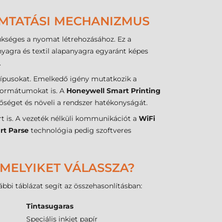
OMTATÁSI MECHANIZMUS
kséges a nyomat létrehozásához. Ez a
yagra és textil alapanyagra egyaránt képes
.
ípusokat. Emelkedő igény mutatkozik a
 formátumokat is. A
Honeywell Smart Printing
őséget és növeli a rendszer hatékonyságát.
t is. A vezeték nélküli kommunikációt a
WiFi
rt Parse
technológia pedig szoftveres
 MELYIKET VÁLASSZA?
bbi táblázat segít az összehasonlításban:
Tintasugaras
Speciális inkjet papír