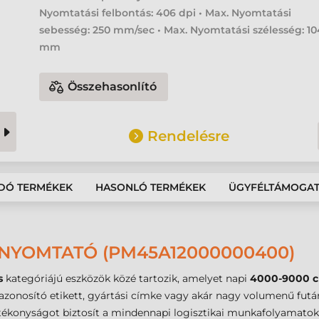
Nyomtatási felbontás: 406 dpi • Max. Nyomtatási
sebesség: 250 mm/sec • Max. Nyomtatási szélesség: 10
mm
Összehasonlító
Rendelésre
DÓ TERMÉKEK
HASONLÓ TERMÉKEK
ÜGYFÉLTÁMOGA
NYOMTATÓ (PM45A12000000400)
s
kategóriájú eszközök közé tartozik, amelyet napi
4000-9000 
ri azonosító etikett, gyártási címke vagy akár nagy volumenű fut
tékonyságot biztosít a mindennapi logisztikai munkafolyamatok