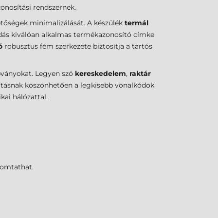
zonosítási rendszernek.
tőségek minimalizálását. A készülék
termál
ldás kiválóan alkalmas termékazonosító címke
ó
robusztus fém szerkezete biztosítja a tartós
bványokat. Legyen szó
kereskedelem
,
raktár
atásnak köszönhetően a legkisebb vonalkódok
ai hálózattal.
yomtathat.