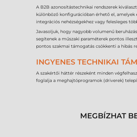
A B2B azonosítástechnikai rendszerek kiválasz
különböző konfigurációban érhető el, amelyek
integrációs nehézségekhez vagy felesleges több
Javasoljuk, hogy nagyobb volumenű beruházás v
segítenek a műszaki paraméterek pontos illeszt
pontos szakmai támogatás csökkenti a hibás re
INGYENES TECHNIKAI TÁ
A szakértői háttér részeként minden végfelha
foglalja a meghajtóprogramok (driverek) telepít
MEGBÍZHAT B