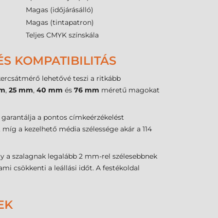
Magas (időjárásálló)
Magas (tintapatron)
Teljes CMYK színskála
S KOMPATIBILITÁS
ercsátmérő lehetővé teszi a ritkább
mm
,
25 mm
,
40 mm
és
76 mm
méretű magokat
 garantálja a pontos címkeérzékelést
, míg a kezelhető média szélessége akár a 114
gy a szalagnak legalább 2 mm-rel szélesebbnek
 csökkenti a leállási időt. A festékoldal
EK