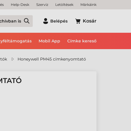
tés
Help-Desk
Szerviz
Letöltések
Márkáink
Kosár
chívban is
Belépés
yféltámogatás
Mobil App
Címke kereső
tók
Honeywell PM45 címkenyomtató
MTATÓ