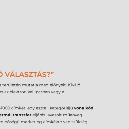
Ő VÁLASZTÁS?”
s területén mutatja meg előnyeit. Kiváló
s az elektronikai iparban vagy a
000 címkét, egy asztali kategóriájú
vonalkód
ermál transzfer
eljárás javasolt műanyag
tóminőségű marketing címkékre van szükség,