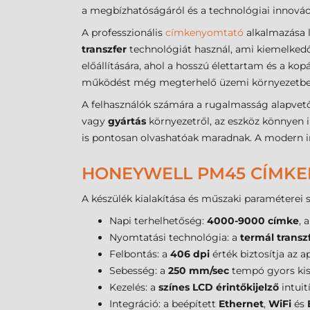
a megbízhatóságáról és a technológiai innováció
A professzionális
címkenyomtató
alkalmazása l
transzfer
technológiát használ, ami kiemelkedő
előállítására, ahol a hosszú élettartam és a ko
működést még megterhelő üzemi környezetben
A felhasználók számára a rugalmasság alapvet
vagy
gyártás
környezetről, az eszköz könnyen
is pontosan olvashatóak maradnak. A modern inte
HONEYWELL PM45 CÍMKE
A készülék kialakítása és műszaki paraméterei s
Napi terhelhetőség:
4000-9000 címke
, 
Nyomtatási technológia: a
termál transz
Felbontás: a
406 dpi
érték biztosítja az 
Sebesség: a
250 mm/sec
tempó gyors kisz
Kezelés: a
színes LCD érintőkijelző
intuit
Integráció: a beépített
Ethernet
,
WiFi
és