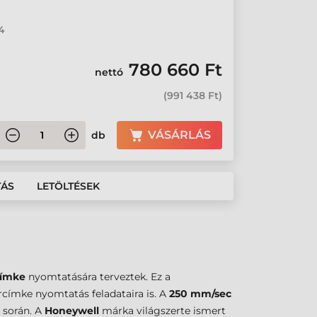
4
780 660 Ft
nettó
(
991 438 Ft
)
VÁSÁRLÁS
db
TÁS
LETÖLTÉSEK
címke
nyomtatására terveztek. Ez a
árcímke nyomtatás feladataira is. A
250 mm/sec
 során. A
Honeywell
márka világszerte ismert