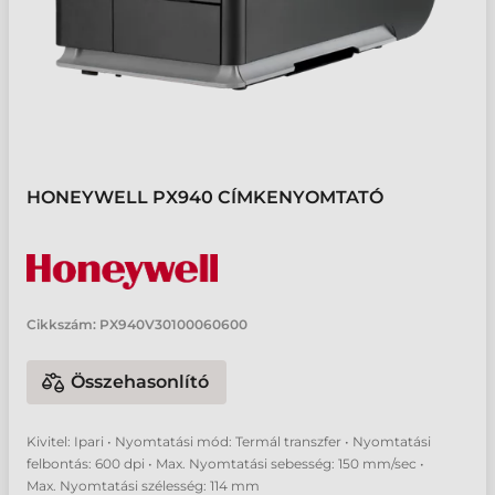
HONEYWELL PX940 CÍMKENYOMTATÓ
Cikkszám:
PX940V30100060600
Összehasonlító
Kivitel: Ipari • Nyomtatási mód: Termál transzfer • Nyomtatási
felbontás: 600 dpi • Max. Nyomtatási sebesség: 150 mm/sec •
Max. Nyomtatási szélesség: 114 mm