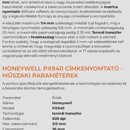
mm
lehet, ami lehetővé teszi a nagy kiszerelésű kellékanyagok
használatát, csökkentve a tekercscserék miatti állásidőt. A
matrica
nyomtató
állítható reflektív és transzmisszív érzékelőkkel rendelkezik,
így a legkülönfélébb formájú és anyagú címkékkel is kompatibilis.
A készülék maximum
114 mm
szélességű médiát tud fogadni, míg a
tényleges nyomtatási szélesség 106 mm. A minimális címkemagasság
20 mm, a maximális papírvastagság pedig 0,25 mil.
Termál transzfer
üzemmódban a
festékszalag
hossza akár a 450 métert is elérheti.
Fontos szabály, hogy a szalagnak legalább 2 mm-rel szélesebbnek kell
lennie a címkénél, hogy megvédje a nyomtatófejet a közvetlen
súrlódástól és az idő előtti elhasználódástól. A TT eljárás kopásálló és
vegyianyag-ellenálló eredményt biztosít.
HONEYWELL PX940 CÍMKENYOMTATÓ -
MŰSZAKI PARAMÉTEREK
A pontos specifikációk elengedhetetlenek a technológiai tervezéshez és
a beszerzési döntés támogatásához.
Paraméter
Érték
Márka
Honeywell
Modell
PX940
Technológia
termál transzfer
Felbontás
600 dpi
Max. tekercsátmérő
213 mm
Cséveméret
76 mm