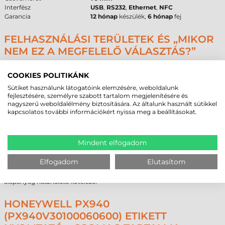
Interfész
USB
,
RS232
,
Ethernet
,
NFC
Garancia
12 hónap
készülék,
6 hónap
fej
FELHASZNÁLÁSI TERÜLETEK ÉS „MIKOR
NEM EZ A MEGFELELŐ VÁLASZTÁS?”
A
Honeywell PX940 címkenyomtató
elsősorban nehézipari, logisztikai
és nagyüzemi gyártási környezetbe ajánlott. Alkalmazási területei közé
COOKIES POLITIKÁNK
tartozik az autóipari alkatrészjelölés, a gyógyszeripari azonosítás és a
Sütiket használunk látogatóink elemzésére, weboldalunk
raktári automatizálás. A
600 dpi
felbontás alkalmassá teszi egészen apró
fejlesztésére, személyre szabott tartalom megjelenítésére és
termékek (pl. ékszerek, processzorok) címkézésére is. Használatával a
nagyszerű weboldalélmény biztosítására. Az általunk használt sütikkel
logisztika
és a
gyártás
folyamatai precízebbé és nyomon követhetőbbé
kapcsolatos további információkért nyissa meg a beállításokat.
válnak.
Ugyanakkor nem ez a modell az optimális választás, ha a napi
igénybevétel nem haladja meg a néhány száz darabot, mivel ilyenkor
egy asztali kategóriájú eszköz gazdaságosabb lehet. Szintén nem
Mindent elfogadom
javasolt direkt termál technológia használata olyan kültéri címkékhez,
amelyek hosszú ideig ki vannak téve közvetlen napsugárzásnak vagy
Elfogadom
Elutasítom
extrém hőhatásnak, mivel a nyomat olvashatatlanná válhat. Ilyen
esetekben a
termál transzfer
eljárás és a megfelelő minőségű műanyag
alapanyag használata kötelező.
HONEYWELL PX940
(PX940V30100060600) ETIKETT