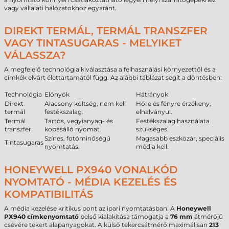
vagy vállalati hálózatokhoz egyaránt.
DIREKT TERMÁL, TERMÁL TRANSZFER
VAGY TINTASUGARAS - MELYIKET
VÁLASSZA?
A megfelelő technológia kiválasztása a felhasználási környezettől és a
címkék elvárt élettartamától függ. Az alábbi táblázat segít a döntésben:
Technológia
Előnyök
Hátrányok
Direkt
Alacsony költség, nem kell
Hőre és fényre érzékeny,
termál
festékszalag.
elhalványul.
Termál
Tartós, vegyianyag- és
Festékszalag használata
transzfer
kopásálló nyomat.
szükséges.
Színes, fotóminőségű
Magasabb eszközár, speciális
Tintasugaras
nyomtatás.
média kell.
HONEYWELL PX940 VONALKÓD
NYOMTATÓ - MÉDIA KEZELÉS ÉS
KOMPATIBILITÁS
A média kezelése kritikus pont az ipari nyomtatásban. A
Honeywell
PX940 címkenyomtató
belső kialakítása támogatja a
76 mm
átmérőjű
csévére tekert alapanyagokat. A külső tekercsátmérő maximálisan
213