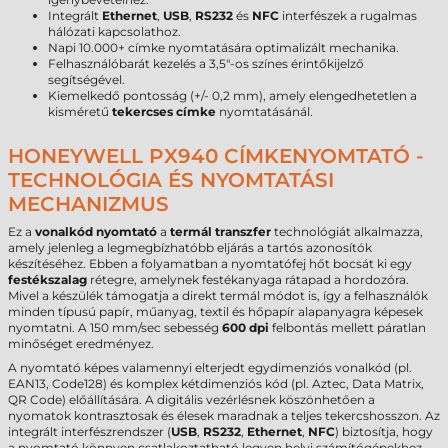
Integrált
Ethernet
,
USB
,
RS232
és
NFC
interfészek a rugalmas
hálózati kapcsolathoz.
Napi 10.000+ címke nyomtatására optimalizált mechanika.
Felhasználóbarát kezelés a 3,5"-os színes érintőkijelző
segítségével.
Kiemelkedő pontosság (+/- 0,2 mm), amely elengedhetetlen a
kisméretű
tekercses címke
nyomtatásánál.
HONEYWELL PX940 CÍMKENYOMTATÓ -
TECHNOLÓGIA ÉS NYOMTATÁSI
MECHANIZMUS
Ez a
vonalkód nyomtató
a
termál transzfer
technológiát alkalmazza,
amely jelenleg a legmegbízhatóbb eljárás a tartós azonosítók
készítéséhez. Ebben a folyamatban a nyomtatófej hőt bocsát ki egy
festékszalag
rétegre, amelynek festékanyaga rátapad a hordozóra.
Mivel a készülék támogatja a direkt termál módot is, így a felhasználók
minden típusú papír, műanyag, textil és hőpapír alapanyagra képesek
nyomtatni. A 150 mm/sec sebesség
600 dpi
felbontás mellett páratlan
minőséget eredményez.
A nyomtató képes valamennyi elterjedt egydimenziós vonalkód (pl.
EAN13, Code128) és komplex kétdimenziós kód (pl. Aztec, Data Matrix,
QR Code) előállítására. A digitális vezérlésnek köszönhetően a
nyomatok kontrasztosak és élesek maradnak a teljes tekercshosszon. Az
integrált interfészrendszer (
USB
,
RS232
,
Ethernet
,
NFC
) biztosítja, hogy
a nyomtató könnyen csatlakoztatható legyen helyi számítógépekhez