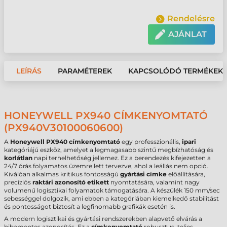
Rendelésre
AJÁNLAT
LEÍRÁS
PARAMÉTEREK
KAPCSOLÓDÓ TERMÉKEK
HONEYWELL PX940 CÍMKENYOMTATÓ
(PX940V30100060600)
A
Honeywell PX940 címkenyomtató
egy professzionális,
ipari
kategóriájú eszköz, amelyet a legmagasabb szintű megbízhatóság és
korlátlan
napi terhelhetőség jellemez. Ez a berendezés kifejezetten a
24/7 órás folyamatos üzemre lett tervezve, ahol a leállás nem opció.
Kiválóan alkalmas kritikus fontosságú
gyártási címke
előállítására,
precíziós
raktári azonosító etikett
nyomtatására, valamint nagy
volumenű logisztikai folyamatok támogatására. A készülék 150 mm/sec
sebességgel dolgozik, ami ebben a kategóriában kiemelkedő stabilitást
és pontosságot biztosít a legfinomabb grafikák esetén is.
A modern logisztikai és gyártási rendszerekben alapvető elvárás a
hibamentes azonosítás. Ez a
címkenyomtató
robusztus, teljes