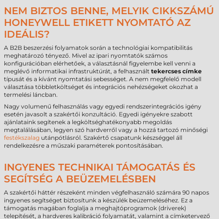
NEM BIZTOS BENNE, MELYIK CIKKSZÁMÚ
HONEYWELL ETIKETT NYOMTATÓ AZ
IDEÁLIS?
A B2B beszerzési folyamatok során a technológiai kompatibilitás
meghatározó tényező. Mivel az ipari nyomtatók számos
konfigurációban elérhetőek, a választásnál figyelembe kell venni a
meglévő informatikai infrastruktúrát, a felhasznált
tekercses címke
típusát és a kívánt nyomtatási sebességet. A nem megfelelő modell
választása többletköltséget és integrációs nehézségeket okozhat a
termelési láncban.
Nagy volumenű felhasználás vagy egyedi rendszerintegrációs igény
esetén javasolt a szakértői konzultáció. Egyedi igényekre szabott
ajánlataink segítenek a legköltséghatékonyabb megoldás
megtalálásában, legyen szó hardverről vagy a hozzá tartozó minőségi
festékszalag
utánpótlásról. Szakértő csapatunk készséggel áll
rendelkezésre a műszaki paraméterek pontosításában.
INGYENES TECHNIKAI TÁMOGATÁS ÉS
SEGÍTSÉG A BEÜZEMELÉSBEN
A szakértői háttér részeként minden végfelhasználó számára 90 napos
ingyenes segítséget biztosítunk a készülék beüzemeléséhez. Ez a
támogatás magában foglalja a meghajtóprogramok (driverek)
telepítését, a hardveres kalibráció folyamatát, valamint a címketervező