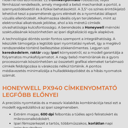
fémházzal rendelkezik, amely megvédi a belső mechanikát a portól, a
szennyeződésektől és a fizikai behatásoktól. A 3,5"-os színes érintőkijelző
lehetővé teszi a paraméterek gyors elérését és a nyomtatási állapot
vizuális ellenőrzését. Alkalmazása ideális olyan területeken, mint az
elektronikai alkatrészek jelölése, ahol a kis méretű címkék
olvashatósága kulcsfontosságú. A berendezés a
Honeywell
mérnöki
szaktudásának köszönhetően az ipari digitalizáció egyik alapköve.
A technológiai döntés során fontos szempont a integrálhatóság. A
készülék támogatja a legtöbb ipari nyomtatási nyelvet, így a meglévő
rendszerekbe történő beillesztése zökkenőmentes. Legyen szó
kereskedelem
,
raktár
vagy
ipari
környezetről, ez a modell garantálja a
folyamatos munkafolyamatot. A nagy belső memóriának és a gyors
processzornak köszönhetően az összetett grafikai elemeket tartalmazó
címkék feldolgozása is várakozás nélkül történik. A pontos
médiavezetés minimalizálja a hulladékképződést és a hibás nyomatok
számát.
HONEYWELL PX940 CÍMKENYOMTATÓ
LEGFŐBB ELŐNYEI
A precíziós nyomtatás és a masszív kialakítás kombinációja teszi ezt a
modellt egyedülállóvá az ipari szegmensben.
Extrém magas,
600 dpi
felbontás a tűéles apró feliratokért és
mikrovonalkódokért.
Ipari fémszerkezet a tartós, többműszakos,
korlátlan
napi
igénybevételhez.