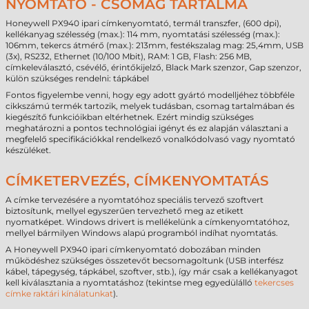
NYOMTATÓ - CSOMAG TARTALMA
Honeywell PX940 ipari címkenyomtató, termál transzfer, (600 dpi),
kellékanyag szélesség (max.): 114 mm, nyomtatási szélesség (max.):
106mm, tekercs átmérő (max.): 213mm, festékszalag mag: 25,4mm, USB
(3x), RS232, Ethernet (10/100 Mbit), RAM: 1 GB, Flash: 256 MB,
címkeleválasztó, csévélő, érintőkijelző, Black Mark szenzor, Gap szenzor,
külön szükséges rendelni: tápkábel
Fontos figyelembe venni, hogy egy adott gyártó modelljéhez többféle
cikkszámú termék tartozik, melyek tudásban, csomag tartalmában és
kiegészítő funkcióikban eltérhetnek. Ezért mindig szükséges
meghatározni a pontos technológiai igényt és ez alapján választani a
megfelelő specifikációkkal rendelkező vonalkódolvasó vagy nyomtató
készüléket.
CÍMKETERVEZÉS, CÍMKENYOMTATÁS
A címke tervezésére a nyomtatóhoz speciális tervező szoftvert
biztosítunk, mellyel egyszerűen tervezhető meg az etikett
nyomatképet. Windows drivert is mellékelünk a címkenyomtatóhoz,
mellyel bármilyen Windows alapú programból indíhat nyomtatás.
A Honeywell PX940 ipari címkenyomtató dobozában minden
működéshez szükséges összetevőt becsomagoltunk (USB interfész
kábel, tápegység, tápkábel, szoftver, stb.), így már csak a kellékanyagot
kell kiválasztania a nyomtatáshoz (tekintse meg egyedülálló
tekercses
címke raktári kínálatunkat
).