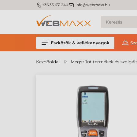
m_phone
m_email
+36 33 631 240
info@webmaxx.hu
Eszközök & kellékanyagok
Sz
Kezdőoldal
Megszűnt termékek és szolgál