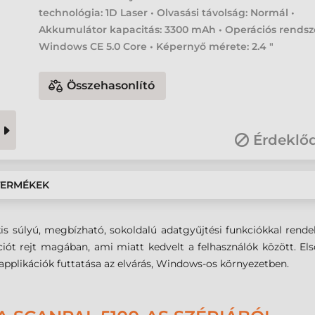
technológia: 1D Laser • Olvasási távolság: Normál •
Akkumulátor kapacitás: 3300 mAh • Operációs rendsz
Windows CE 5.0 Core • Képernyő mérete: 2.4 "
Összehasonlító
Érdeklő
TERMÉKEK
s súlyú, megbízható, sokoldalú adatgyűjtési funkciókkal rendel
iót rejt magában, ami miatt kedvelt a felhasználók között. El
i applikációk futtatása az elvárás, Windows-os környezetben.