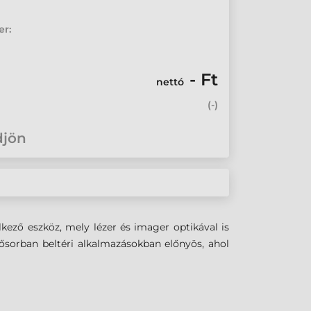
er:
- Ft
nettó
(
-
)
djön
kező eszköz, mely lézer és imager optikával is
sősorban beltéri alkalmazásokban előnyös, ahol