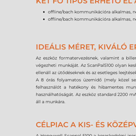
KÉT FŐ TÍPUS ÉRHETŐ EL
offline/bach kommunikációra alkalmas, n
offline/bach kommunikációra alkalmas, n
IDEÁLIS MÉRET, KIVÁLÓ
Az eszköz formatervezésnek, valamint a bill
végezheti munkáját. Az ScanPal5100 olyan keske
ellenáll az ütődéseknek és az esetleges leejtés
A 8 órás folyamatos üzemidő (mely közel sem 
felhasználót a hatékony és hibamentes munk
használhatóságát. Az eszköz standard 2200 mA
áll a munkára.
CÉLPIAC A KIS- ÉS KÖZÉ
A Honeywell Scanpal 5100 a kereskedelmi iparágt