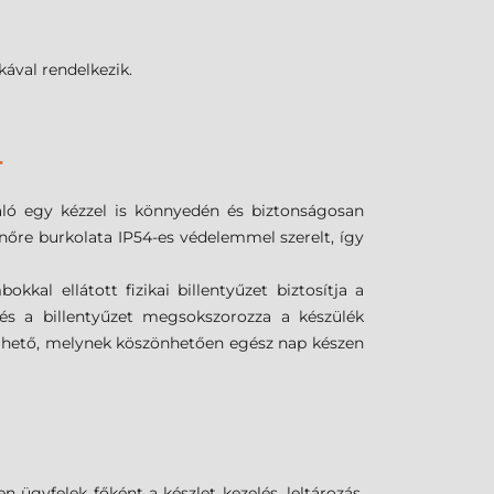
ával rendelkezik.
T
áló egy kézzel is könnyedén és biztonságosan
enőre burkolata IP54-es védelemmel szerelt, így
al ellátott fizikai billentyűzet biztosítja a
és a billentyűzet megsokszorozza a készülék
elhető, melynek köszönhetően egész nap készen
n ügyfelek főként a készlet kezelés, leltározás,