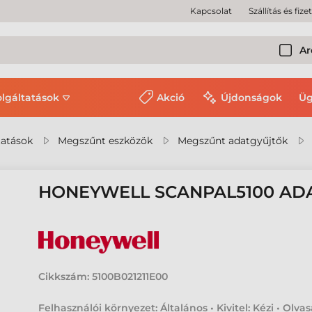
Kapcsolat
Szállítás és fize
Ar
olgáltatások
Akció
Újdonságok
Üg
tatások
Megszűnt eszközök
Megszűnt adatgyűjtők
HONEYWELL SCANPAL5100 AD
Cikkszám:
5100B021211E00
Felhasználói környezet: Általános • Kivitel: Kézi • Olvas