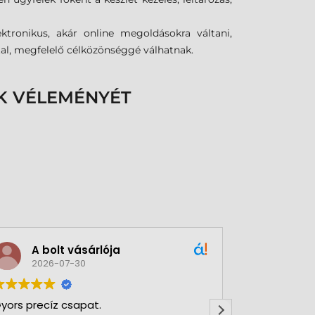
ktronikus, akár online megoldásokra váltani,
tal, megfelelő célközönséggé válhatnak.
K VÉLEMÉNYÉT
A bolt vásárlója
Green
2026-07-30
2026-
yors precíz csapat.
Nagy Gergőve