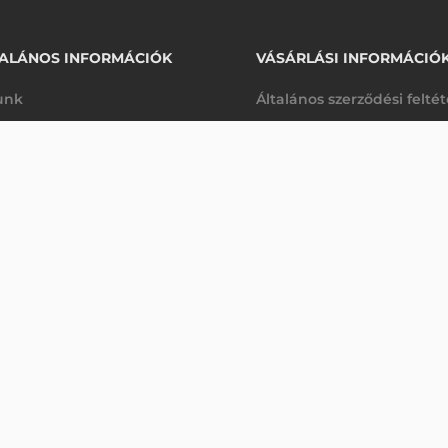
ALÁNOS INFORMÁCIÓK
VÁSÁRLÁSI INFORMÁCIÓ
unk
Általános szerződési felté
rhetőségek
Adatkezelési tájékoztató
TGYŰJTŐ
arancia
Szállítási és fizetési feltét
Érdeklődjön
K
Jogi nyilatkozat
káink
Elállás a szerződéstől
k végleges törlése
Utalásos fizetési lehetősé
p-Desk
Legyen viszonteladónk