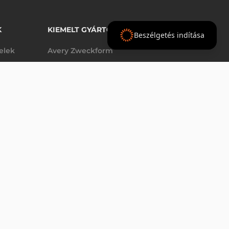
K
KIEMELT GYÁRTÓINK
Beszélgetés indítása
telek
Avery Zweckform
Datalogic
- Ft
nettó
elek
Epson
(
-
)
Godex
Tezeko
g
TSC
Zebra