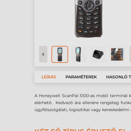
LEÍRÁS
PARAMÉTEREK
HASONLÓ 
A Honeywell ScanPal 5100-as mobil terminál ki
elérhető. Kedvező ára ellenére rengeteg funkc
ügyfélszolgálati, logisztikai vagy kereskedelm