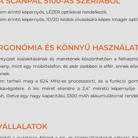
 A SCANPAL 5100-AS SZÉRIÁBÓL
em érintő képernyős, LÉZER optikával rendelkezik.
em érintő képernyős,
1D/2D kódok olvasására képes Imager optik
 ERGONÓMIA ÉS KÖNNYŰ HASZNÁLA
entyűzet kialakításának és méretének köszönhetően a felhaszn
ny, mint egy mobiltelefon, és akár zsebben is elfér, ennek ell
eknek.
terheli meg a 624 MHz-es processzort), és a funkció gombokk
avégzésre. A kis méret ellenére a 2,4” méretű képernyője 
h, illetve egy nagy kapacitású 3300 mAh akkumulátorral rend
PVÁLLALATOK
ól a gyártásig, főként a kis- és középvállalatokat célozza. Eze