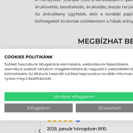
árukövetés, bevételezés, árukiadás, árazás terü
Az árérzékeny ügyfelek, akik a korábbi papí
költségeket kívánnak csökkenteni a hibák arány
MEGBÍZHAT B
COOKIES POLITIKÁNK
Sütiket használunk látogatóink elemzésére, weboldalunk fejlesztésére,
személyre szabott tartalom megjelenítésére és nagyszerű weboldalélm
biztosítására. Az általunk használt sütikkel kapcsolatos további informác
nyissa meg a beállításokat.
Mindent elfogadom
Csaba Vörös
Elfogadom
Elutasítom
2026-08-04
2026. január hónapban RFID