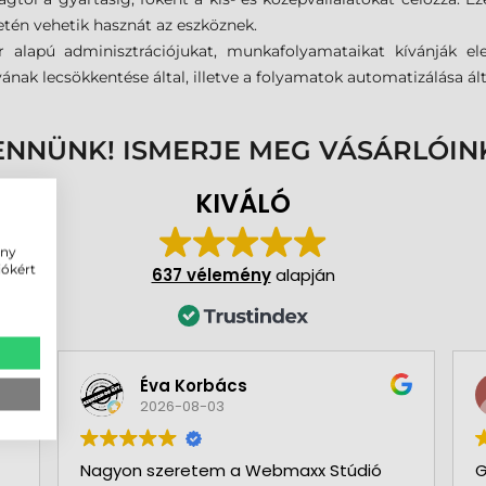
letén vehetik hasznát az eszköznek.
r alapú adminisztrációjukat, munkafolyamataikat kívánják ele
ának lecsökkentése által, illetve a folyamatok automatizálása ál
ENNÜNK! ISMERJE MEG VÁSÁRLÓIN
KIVÁLÓ
ény
iókért
637 vélemény
alapján
Éva Korbács
2026-08-03
Nagyon szeretem a Webmaxx Stúdió
G