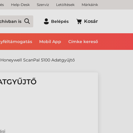
tés
Help-Desk
Szerviz
Letöltések
Márkáink
Kosár
chívban is
Belépés
yféltámogatás
Mobil App
Címke kereső
Honeywell ScanPal 5100 Adatgyűjtő
ATGYŰJTŐ
ási