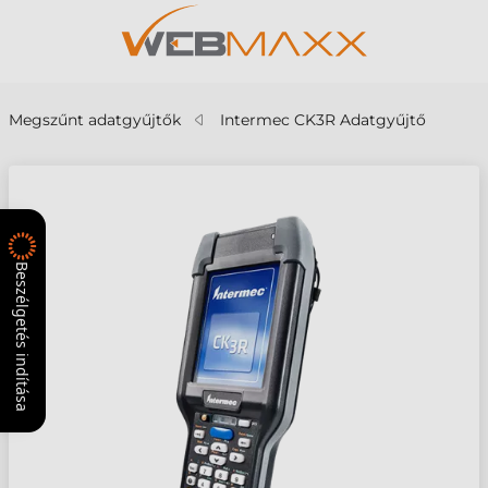
Megszűnt adatgyűjtők
Intermec CK3R Adatgyűjtő
Beszélgetés indítása