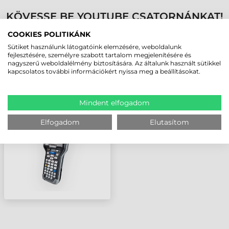
KÖVESSE BE YOUTUBE CSATORNÁNKAT!
COOKIES POLITIKÁNK
LEGUTÓBB MEGTEKINTETT TERMÉKEK
Sütiket használunk látogatóink elemzésére, weboldalunk
fejlesztésére, személyre szabott tartalom megjelenítésére és
nagyszerű weboldalélmény biztosítására. Az általunk használt sütikkel
kapcsolatos további információkért nyissa meg a beállításokat.
INTERMEC CK3R
ADATGYŰJTŐ
Mindent elfogadom
Elfogadom
Elutasítom