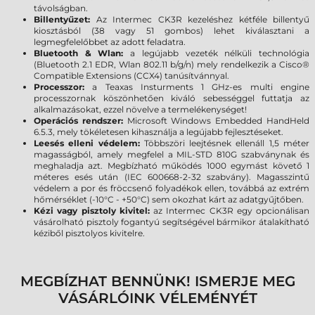
távolságban.
Billentyűzet:
Az Intermec CK3R kezeléshez kétféle billentyű
kiosztásból (38 vagy 51 gombos) lehet kiválasztani a
legmegfelelőbbet az adott feladatra.
Bluetooth & Wlan:
a legújabb vezeték nélküli technológia
(Bluetooth 2.1 EDR, Wlan 802.11 b/g/n) mely rendelkezik a Cisco®
Compatible Extensions (CCX4) tanúsítvánnyal.
Processzor:
a Teaxas Insturments 1 GHz-es multi engine
processzornak köszönhetően kiváló sebességgel futtatja az
alkalmazásokat, ezzel növelve a termelékenységet!
Operációs rendszer:
Microsoft Windows Embedded HandHeld
6.5.3, mely tökéletesen kihasználja a legújabb fejlesztéseket.
Leesés elleni védelem:
Többszöri leejtésnek ellenáll 1,5 méter
magasságból, amely megfelel a MIL-STD 810G szabványnak és
meghaladja azt. Megbízható működés 1000 egymást követő 1
méteres esés után (IEC 600668-2-32 szabvány). Magasszintű
védelem a por és fröccsenő folyadékok ellen, továbbá az extrém
hőmérséklet (-10°C - +50°C) sem okozhat kárt az adatgyűjtőben.
Kézi vagy pisztoly kivitel:
az Intermec CK3R egy opcionálisan
vásárolható pisztoly fogantyú segítségével bármikor átalakítható
kéziből pisztolyos kivitelre.
MEGBÍZHAT BENNÜNK! ISMERJE MEG
VÁSÁRLÓINK VÉLEMÉNYÉT