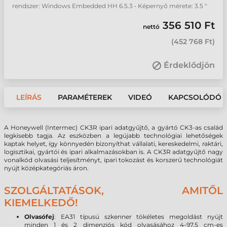
rendszer: Windows Embedded HH 6.5.3 • Képernyő mérete: 3.5 "
356 510 Ft
nettó
(
452 768 Ft
)
Érdeklődjön
LEÍRÁS
PARAMÉTEREK
VIDEÓ
KAPCSOLÓDÓ 
A Honeywell (Intermec) CK3R ipari adatgyűjtő, a gyártó CK3-as család
legkisebb tagja. Az eszközben a legújabb technológiai lehetőségek
kaptak helyet, így könnyedén bizonyíthat vállalati, kereskedelmi, raktári,
logisztikai, gyártói és ipari alkalmazásokban is. A CK3R adatgyűjtő nagy
vonalkód olvasási teljesítményt, ipari tokozást és korszerű technológiát
nyújt középkategóriás áron.
SZOLGÁLTATÁSOK, AMITŐL
KIEMELKEDŐ!
Olvasófej
: EA31 típusú szkenner tökéletes megoldást nyújt
minden 1 és 2 dimenziós kód olvasásához 4-97,5 cm-es