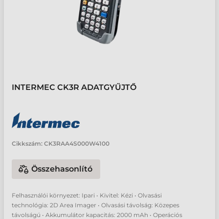
INTERMEC CK3R ADATGYŰJTŐ
Cikkszám:
CK3RAA4S000W4100
Összehasonlító
Felhasználói környezet: Ipari • Kivitel: Kézi • Olvasási
technológia: 2D Area Imager • Olvasási távolság: Közepes
távolságú • Akkumulátor kapacitás: 2000 mAh • Operációs