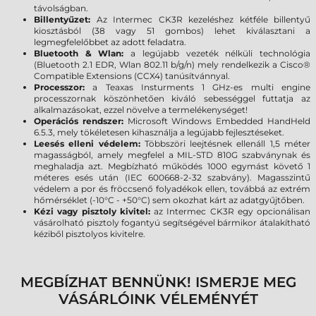
távolságban.
Billentyűzet:
Az Intermec CK3R kezeléshez kétféle billentyű
kiosztásból (38 vagy 51 gombos) lehet kiválasztani a
legmegfelelőbbet az adott feladatra.
Bluetooth & Wlan:
a legújabb vezeték nélküli technológia
(Bluetooth 2.1 EDR, Wlan 802.11 b/g/n) mely rendelkezik a Cisco®
Compatible Extensions (CCX4) tanúsítvánnyal.
Processzor:
a Teaxas Insturments 1 GHz-es multi engine
processzornak köszönhetően kiváló sebességgel futtatja az
alkalmazásokat, ezzel növelve a termelékenységet!
Operációs rendszer:
Microsoft Windows Embedded HandHeld
6.5.3, mely tökéletesen kihasználja a legújabb fejlesztéseket.
Leesés elleni védelem:
Többszöri leejtésnek ellenáll 1,5 méter
magasságból, amely megfelel a MIL-STD 810G szabványnak és
meghaladja azt. Megbízható működés 1000 egymást követő 1
méteres esés után (IEC 600668-2-32 szabvány). Magasszintű
védelem a por és fröccsenő folyadékok ellen, továbbá az extrém
hőmérséklet (-10°C - +50°C) sem okozhat kárt az adatgyűjtőben.
Kézi vagy pisztoly kivitel:
az Intermec CK3R egy opcionálisan
vásárolható pisztoly fogantyú segítségével bármikor átalakítható
kéziből pisztolyos kivitelre.
MEGBÍZHAT BENNÜNK! ISMERJE MEG
VÁSÁRLÓINK VÉLEMÉNYÉT