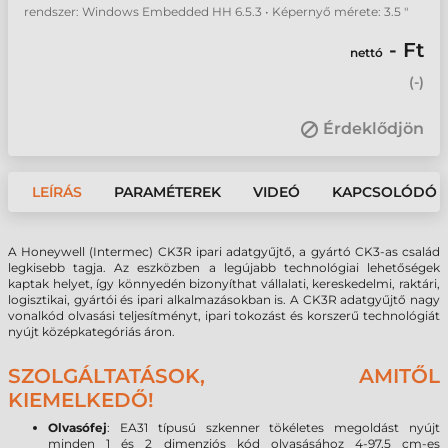
rendszer: Windows Embedded HH 6.5.3 • Képernyő mérete: 3.5 "
- Ft
nettó
(
-
)
Érdeklődjön
LEÍRÁS
PARAMÉTEREK
VIDEÓ
KAPCSOLÓDÓ 
A Honeywell (Intermec) CK3R ipari adatgyűjtő, a gyártó CK3-as család
legkisebb tagja. Az eszközben a legújabb technológiai lehetőségek
kaptak helyet, így könnyedén bizonyíthat vállalati, kereskedelmi, raktári,
logisztikai, gyártói és ipari alkalmazásokban is. A CK3R adatgyűjtő nagy
vonalkód olvasási teljesítményt, ipari tokozást és korszerű technológiát
nyújt középkategóriás áron.
SZOLGÁLTATÁSOK, AMITŐL
KIEMELKEDŐ!
Olvasófej
: EA31 típusú szkenner tökéletes megoldást nyújt
minden 1 és 2 dimenziós kód olvasásához 4-97,5 cm-es