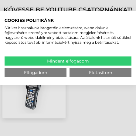
KÖVESSE BE YOUTUBE CSATORNÁNKAT!
COOKIES POLITIKÁNK
LEGUTÓBB MEGTEKINTETT TERMÉKEK
Sütiket használunk látogatóink elemzésére, weboldalunk
fejlesztésére, személyre szabott tartalom megjelenítésére és
nagyszerű weboldalélmény biztosítására. Az általunk használt sütikkel
kapcsolatos további információkért nyissa meg a beállításokat.
INTERMEC CK3R
ADATGYŰJTŐ
Mindent elfogadom
Elfogadom
Elutasítom