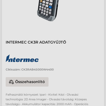
INTERMEC CK3R ADATGYŰJTŐ
Cikkszám:
CK3RAB4S000W4400
Összehasonlító
Felhasználói környezet: Ipari • Kivitel: Kézi • Olvasási
technológia: 2D Area Imager • Olvasási távolság: Közepes
távolságú • Akkumulátor kapacitás: 2000 mAh • Operációs