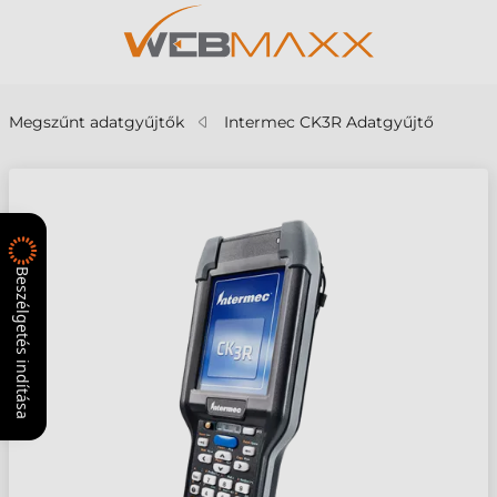
Megszűnt adatgyűjtők
Intermec CK3R Adatgyűjtő
Beszélgetés indítása