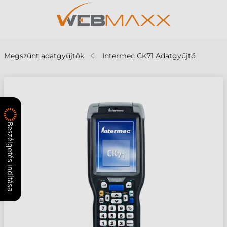
Megszűnt adatgyűjtők
Intermec CK71 Adatgyűjtő
Beszélgetés indítása