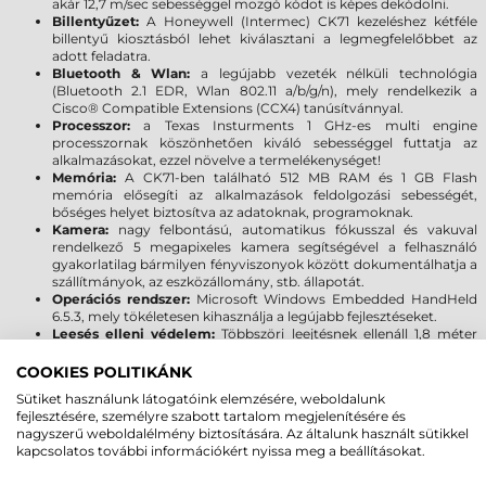
akár 12,7 m/sec sebességgel mozgó kódot is képes dekódolni.
Billentyűzet:
A Honeywell (Intermec) CK71 kezeléshez kétféle
billentyű kiosztásból lehet kiválasztani a legmegfelelőbbet az
adott feladatra.
Bluetooth & Wlan:
a legújabb vezeték nélküli technológia
(Bluetooth 2.1 EDR, Wlan 802.11 a/b/g/n), mely rendelkezik a
Cisco® Compatible Extensions (CCX4) tanúsítvánnyal.
Processzor:
a Texas Insturments 1 GHz-es multi engine
processzornak köszönhetően kiváló sebességgel futtatja az
alkalmazásokat, ezzel növelve a termelékenységet!
Memória:
A CK71-ben található 512 MB RAM és 1 GB Flash
memória elősegíti az alkalmazások feldolgozási sebességét,
bőséges helyet biztosítva az adatoknak, programoknak.
Kamera:
nagy felbontású, automatikus fókusszal és vakuval
rendelkező 5 megapixeles kamera segítségével a felhasználó
gyakorlatilag bármilyen fényviszonyok között dokumentálhatja a
szállítmányok, az eszközállomány, stb. állapotát.
Operációs rendszer:
Microsoft Windows Embedded HandHeld
6.5.3, mely tökéletesen kihasználja a legújabb fejlesztéseket.
Leesés elleni védelem:
Többszöri leejtésnek ellenáll 1,8 méter
magasságból, amely megfelel a MIL-STD 810G szabványnak és
meghaladja azt. Megbízható működés 2000 egymást követő 1
COOKIES POLITIKÁNK
méteres esés után (IEC 600668-2-32 szabvány). Magasszintű
Sütiket használunk látogatóink elemzésére, weboldalunk
védelem a por és fröccsenő folyadékok ellen, továbbá az extrém
fejlesztésére, személyre szabott tartalom megjelenítésére és
hőmérséklet (-20°C - +60°C) sem okozhat kárt az adatgyűjtőben.
nagyszerű weboldalélmény biztosítására. Az általunk használt sütikkel
Kézi vagy pisztoly kivitel:
A Honeywell (Intermec) CK71 egy
kapcsolatos további információkért nyissa meg a beállításokat.
opcionálisan vásárolható pisztoly fogantyú segítségével
bármikor átalakítható kéziből pisztolyos kivitelre.