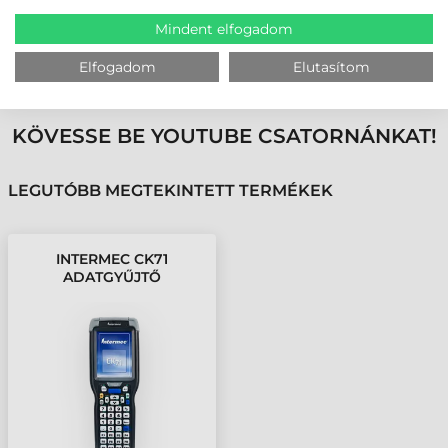
Mindent elfogadom
MEGBÍZHAT BENNÜNK! ISMERJE MEG
Elfogadom
Elutasítom
VÁSÁRLÓINK VÉLEMÉNYÉT
KÖVESSE BE YOUTUBE CSATORNÁNKAT!
LEGUTÓBB MEGTEKINTETT TERMÉKEK
INTERMEC CK71
ADATGYŰJTŐ