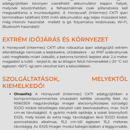
adatgyűjtőben könnyen cserélhető akkumulátor kapjon helyet,
melynek köszönhetően, a felhasználónak csak pillanatokra kell
megszakítania a munkavégzést. A Honeywell (Intermec) CK71 ipari
terminálban található 5100 mAh akkumulátor egy teljes műszakot kibír,
még intenzív használat mellett is (pl. folyamatos kódolvasás, Wi-Fi,
Bluetooth használat)!
EXTRÉM IDŐJÁRÁS ÉS KÖRNYEZET
A Honeywell (Intermec) CK71 ultra robusztus ipari adatgyűjtő extrém
ellenállósága nemcsak a leejtésekre, ütődésekre - az IP67 szabványnak
való megfelelés miatt ütésálló, a betonra történő leejtést akár 2,4 méter
magasból is túléli - terjed ki, de az átlagon felüli hőmérséklet (-20 °C-tól
egészen +60°C-ig) sem okozhat kárt a készülékben.
SZOLGÁLTATÁSOK, MELYEKTŐL
KIEMELKEDŐ!
Olvasófej:
A Honeywell (Intermec) CK71 adatgyűjtőben a
kompromisszummentes olvasásért kétféle olvasófej felel. Az
N5603ER nagytávolságú imager alacsony/közepes sűrűségű
1D/2D kódok tetszőleges irányból való beolvasásához, max. 54,9
cm-es távolságból. A gyártó másik optikája a sokat bizonyított
EX25, mely közeli és extra nagy távolságban lévő 1D/2D kódok
azonosítására alkalmas, 15,2 cm-től egészen 15,2 méteres
távolságig. Az EX25 imager modul kategóriájában a leggyorsabb,