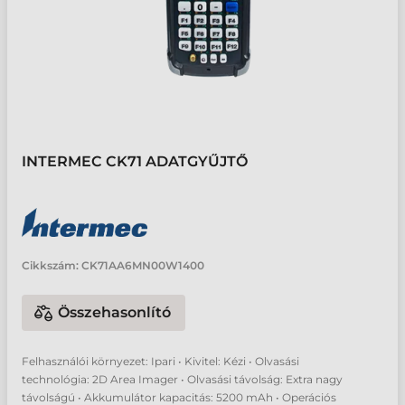
INTERMEC CK71 ADATGYŰJTŐ
Cikkszám:
CK71AA6MN00W1400
Összehasonlító
Felhasználói környezet: Ipari • Kivitel: Kézi • Olvasási
technológia: 2D Area Imager • Olvasási távolság: Extra nagy
távolságú • Akkumulátor kapacitás: 5200 mAh • Operációs