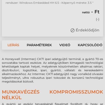
rendszer: Windows Embedded HH 6.5 • Képernyő mérete: 3.5 "
- Ft
nettó
(
-
)
Érdeklődjön
LEÍRÁS
PARAMÉTEREK
VIDEÓ
KAPCSOLÓDÓ 
A Honeywell (Intermec) CK71 ipari adatgyűjtő terminál, a gyártó 70-es
sorozatába tartozó eszköze. Az adatgyűjtőben kimagasló technológiai
lehetőségek kaptak helyet, melyeknek köszönhetően alkalmas raktári,
disztributori, logisztikai, ipari, gyártói, vállalati és kereskedelmi
alkalmazásokhoz. Az Intermec CK71 adatgyűjtő nagy vonalkód olvasási
teljesítményt, ultra robusztus ipari tokozást és korszerű technológiai
megoldásokat biztosít.
MUNKAVÉGZÉS KOMPROMISSZUMOK
NÉLKÜL
A gyártó az eszköz tervezésénél figyelmet fordított rá, hogy az