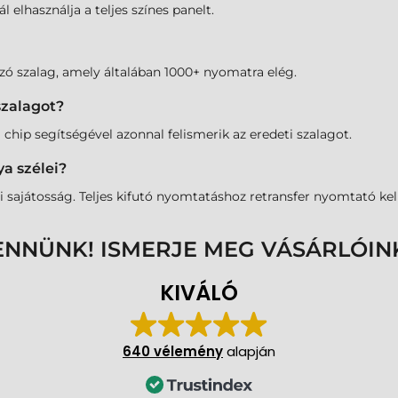
elhasználja a teljes színes panelt.
mazó szalag, amely általában 1000+ nyomatra elég.
szalagot?
chip segítségével azonnal felismerik az eredeti szalagot.
a szélei?
sajátosság. Teljes kifutó nyomtatáshoz retransfer nyomtató kell
ENNÜNK! ISMERJE MEG VÁSÁRLÓIN
KIVÁLÓ
640 vélemény
alapján