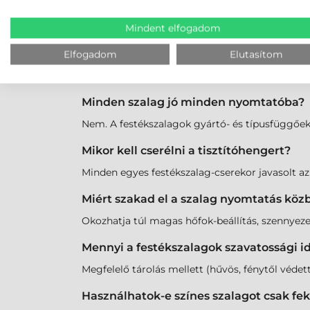
GYAKRAN ISMÉTELT KÉR
Mindent elfogadom
Mit jelent az YMCKO rövidítés?
Elfogadom
Elutasítom
Sárga (Y), Magenta (M), Cián (C), Fekete (K) pa
Minden szalag jó minden nyomtatóba?
Nem. A festékszalagok gyártó- és típusfüggőek.
Mikor kell cserélni a tisztítóhengert?
Minden egyes festékszalag-cserekor javasolt a
Miért szakad el a szalag nyomtatás köz
Okozhatja túl magas hőfok-beállítás, szennyez
Mennyi a festékszalagok szavatossági i
Megfelelő tárolás mellett (hűvös, fénytől védett
Használhatok-e színes szalagot csak f