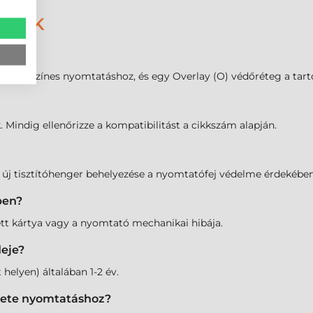
DÉSEK
nelek a színes nyomtatáshoz, és egy Overlay (O) védőréteg a tart
 Mindig ellenőrizze a kompatibilitást a cikkszám alapján.
z új tisztítóhenger behelyezése a nyomtatófej védelme érdekében
ben?
ett kártya vagy a nyomtató mechanikai hibája.
deje?
 helyen) általában 1-2 év.
ekete nyomtatáshoz?