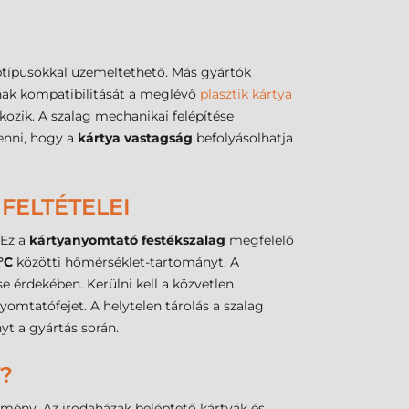
típusokkal üzemeltethető. Más gyártók
nnak kompatibilitását a meglévő
plasztik kártya
ozik. A szalag mechanikai felépítése
enni, hogy a
kártya vastagság
befolyásolhatja
FELTÉTELEI
 Ez a
kártyanyomtató festékszalag
megfelelő
°C
közötti hőmérséklet-tartományt. A
 érdekében. Kerülni kell a közvetlen
omtatófejet. A helytelen tárolás a szalag
yt a gyártás során.
?
lmény. Az irodaházak beléptető kártyák és