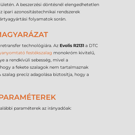
lületén. A beszerzési döntésnél elengedhetetlen
 ipari azonosítástechnikai rendszerek
ártyagyártási folyamatok során.
 MAGYARÁZAT
retransfer technológiára. Az
Evolis R2131
a DTC
yanyomtató festékszalag
monokróm kivitelű,
nye a rendkívüli sebesség, mivel a
, hogy a fekete szalagok nem tartalmaznak
szalag precíz adagolása biztosítja, hogy a
I PARAMÉTEREK
 alábbi paraméterek az irányadóak: