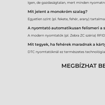
Igen, de gazdaságtalan, mert minden nyomatnál 
Mit jelent a monokróm szalag?
Egyetlen színt (pl. fekete, fehér, arany) tartal
A nyomtató automatikusan felismeri a 
A modern nyomtatók (pl. Zebra ZC széria) RFID 
Mit tegyek, ha fehérek maradnak a kárty
DTC nyomtatóknál ez természetes technológiai 
MEGBÍZHAT B