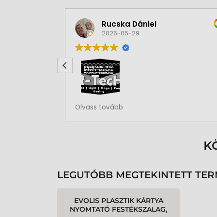
Rucska Dániel
2026-05-29
Rendben volt a rendelésem
Olvass tovább
K
LEGUTÓBB MEGTEKINTETT TE
EVOLIS PLASZTIK KÁRTYA
NYOMTATÓ FESTÉKSZALAG,