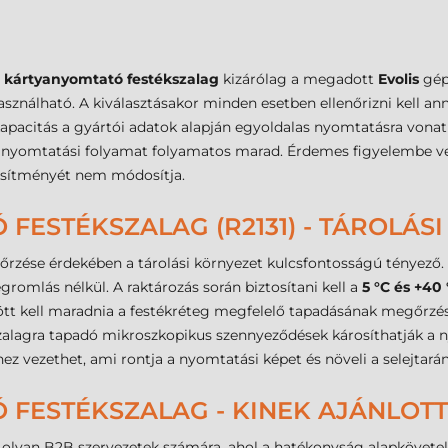
a
kártyanyomtató festékszalag
kizárólag a megadott
Evolis
gép
sználható. A kiválasztásakor minden esetben ellenőrizni kell a
apacitás a gyártói adatok alapján egyoldalas nyomtatásra vonatk
a nyomtatási folyamat folyamatos marad. Érdemes figyelembe v
ljesítményét nem módosítja.
FESTÉKSZALAG (R2131) - TÁROLÁSI 
rzése érdekében a tárolási környezet kulcsfontosságú tényező.
romlás nélkül. A raktározás során biztosítani kell a
5 °C és +40 
tt kell maradnia a festékréteg megfelelő tapadásának megőrzése
zalagra tapadó mikroszkopikus szennyeződések károsíthatják a ny
 vezethet, ami rontja a nyomtatási képet és növeli a selejtarán
 FESTÉKSZALAG - KINEK AJÁNLOTT
s olyan B2B szervezetek számára, ahol a hatékonyság alapkövete