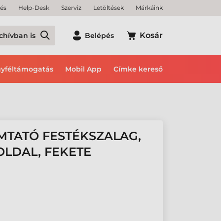
tés
Help-Desk
Szerviz
Letöltések
Márkáink
Kosár
chívban is
Belépés
yféltámogatás
Mobil App
Címke kereső
MTATÓ FESTÉKSZALAG,
OLDAL, FEKETE