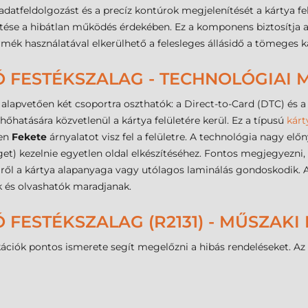
atfeldolgozást és a precíz kontúrok megjelenítését a kártya fe
ése a hibátlan működés érdekében. Ez a komponens biztosítja az
k használatával elkerülhető a felesleges állásidő a tömeges k
 FESTÉKSZALAG - TECHNOLÓGIAI
alapvetően két csoportra oszthatók: a Direct-to-Card (DTC) és a 
hőhatására közvetlenül a kártya felületére kerül. Ez a típusú
kárt
ben
Fekete
árnyalatot visz fel a felületre. A technológia nagy elő
get) kezelnie egyetlen oldal elkészítéséhez. Fontos megjegyezni
ől a kártya alapanyaga vagy utólagos laminálás gondoskodik. A 
 és olvashatók maradjanak.
 FESTÉKSZALAG (R2131) - MŰSZAK
ikációk pontos ismerete segít megelőzni a hibás rendeléseket. Az