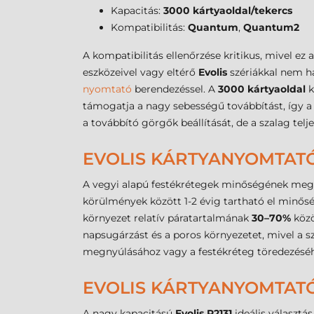
Kapacitás:
3000 kártyaoldal/tekercs
Kompatibilitás:
Quantum
,
Quantum2
A kompatibilitás ellenőrzése kritikus, mivel ez 
eszközeivel vagy eltérő
Evolis
szériákkal nem ha
nyomtató
berendezéssel. A
3000 kártyaoldal
k
támogatja a nagy sebességű továbbítást, így 
a továbbító görgők beállítását, de a szalag te
EVOLIS KÁRTYANYOMTATÓ 
A vegyi alapú festékrétegek minőségének megő
körülmények között 1-2 évig tartható el minőség
környezet relatív páratartalmának
30–70%
közö
napsugárzást és a poros környezetet, mivel a s
megnyúlásához vagy a festékréteg töredezéséhez
EVOLIS KÁRTYANYOMTATÓ
A nagy kapacitású
Evolis R2131
ideális választá