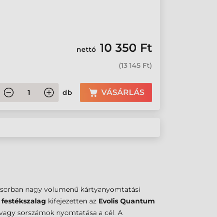
10 350 Ft
nettó
(
13 145 Ft
)
VÁSÁRLÁS
db
sősorban nagy volumenű kártyanyomtatási
festékszalag
kifejezetten az
Evolis Quantum
 vagy sorszámok nyomtatása a cél. A