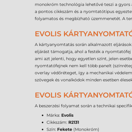
monokróm technológia lehetővé teszi a gyors ad
a pontos cikkszám és a nyomtatótípus egyeztet
folyamatos és megbízható üzemmenetét. A termé
EVOLIS KÁRTYANYOMTATÓ
A kártyanyomtatás során alkalmazott eljárások 
eljárást támogatja, ahol a festék a nyomtatófej 
ami azt jelenti, hogy egyetlen színt, jelen eset
nyomtatófejnek nem kell több panelt (színréte
overlay védőréteget, így a mechanikai védelemr
szövegek és vonalkódok minden esetben élesek
EVOLIS KÁRTYANYOMTATÓ
A beszerzési folyamat során a technikai specif
Márka:
Evolis
Cikkszám:
R2131
Szín:
Fekete
(Monokróm)