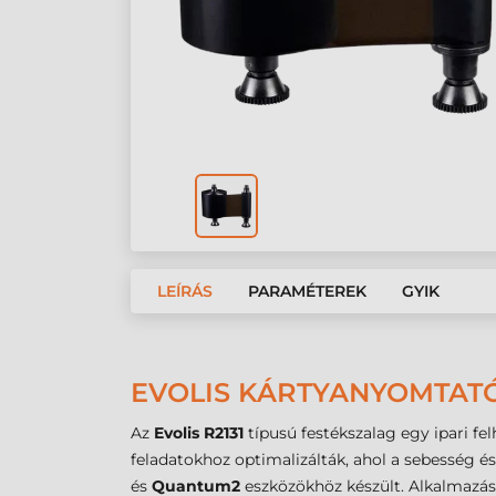
LEÍRÁS
PARAMÉTEREK
GYIK
EVOLIS KÁRTYANYOMTATÓ 
Az
Evolis R2131
típusú festékszalag egy ipari f
feladatokhoz optimalizálták, ahol a sebesség 
és
Quantum2
eszközökhöz készült. Alkalmazás