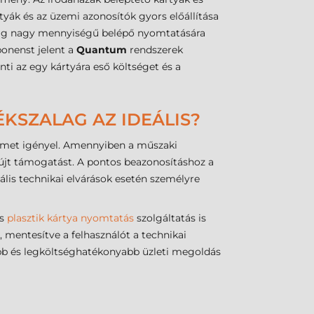
yák és az üzemi azonosítók gyors előállítása
edig nagy mennyiségű belépő nyomtatására
nenst jelent a
Quantum
rendszerek
i az egy kártyára eső költséget és a
ÉKSZALAG AZ IDEÁLIS?
elmet igényel. Amennyiben a műszaki
yújt támogatást. A pontos beazonosításhoz a
lis technikai elvárások esetén személyre
is
plasztik kártya nyomtatás
szolgáltatás is
, mentesítve a felhasználót a technikai
abb és legköltséghatékonyabb üzleti megoldás