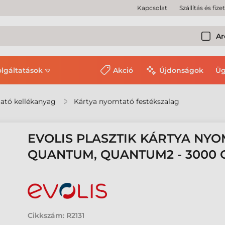
Kapcsolat
Szállítás és fize
Ar
olgáltatások
Akció
Újdonságok
Üg
ató kellékanyag
Kártya nyomtató festékszalag
EVOLIS PLASZTIK KÁRTYA NYO
QUANTUM, QUANTUM2 - 3000 
Cikkszám:
R2131