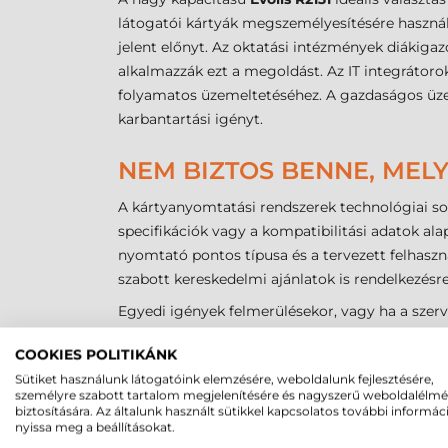
látogatói kártyák megszemélyesítésére használ
jelent előnyt. Az oktatási intézmények diáki
alkalmazzák ezt a megoldást. Az IT integrátor
folyamatos üzemeltetéséhez. A gazdaságos üze
karbantartási igényt.
NEM BIZTOS BENNE, MELY
A kártyanyomtatási rendszerek technológiai so
specifikációk vagy a kompatibilitási adatok al
nyomtató pontos típusa és a tervezett felhasz
szabott kereskedelmi ajánlatok is rendelkezésr
Egyedi igények felmerülésekor, vagy ha a szerv
igénybe vehető. Ebben az esetben a kártyák a kí
COOKIES POLITIKÁNK
üzemeltetés és a kellékanyag-gazdálkodás fela
Sütiket használunk látogatóink elemzésére, weboldalunk fejlesztésére,
megtalálása érdekében.
személyre szabott tartalom megjelenítésére és nagyszerű weboldalélm
biztosítására. Az általunk használt sütikkel kapcsolatos további informác
nyissa meg a beállításokat.