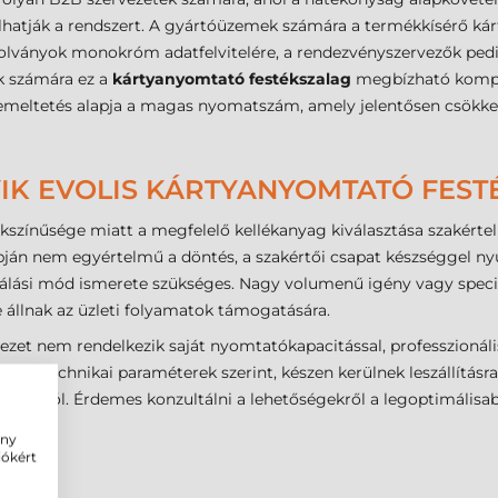
hatják a rendszert. A gyártóüzemek számára a termékkísérő kárt
gazolványok monokróm adatfelvitelére, a rendezvényszervezők p
ok számára ez a
kártyanyomtató festékszalag
megbízható kompo
meltetés alapja a magas nyomatszám, amely jelentősen csökkent
IK EVOLIS KÁRTYANYOMTATÓ FEST
kszínűsége miatt a megfelelő kellékanyag kiválasztása szakért
apján nem egyértelmű a döntés, a szakértői csapat készséggel n
nálási mód ismerete szükséges. Nagy volumenű igény vagy speciá
e állnak az üzleti folyamatok támogatására.
ezet nem rendelkezik saját nyomtatókapacitással, professzionál
vánt technikai paraméterek szerint, készen kerülnek leszállításra
datai alól. Érdemes konzultálni a lehetőségekről a legoptimális
ény
iókért