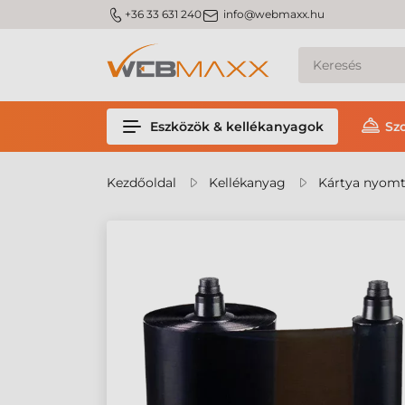
m_phone
m_email
+36 33 631 240
info@webmaxx.hu
Eszközök & kellékanyagok
Sz
Kezdőoldal
Kellékanyag
Kártya nyomt