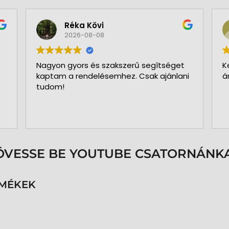
Réka Kövi
2026-08-08
Nagyon gyors és szakszerű segîtséget
K
kaptam a rendelésemhez. Csak ajánlani
á
tudom!
ÖVESSE BE YOUTUBE CSATORNÁNKA
RMÉKEK