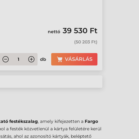
39 530 Ft
nettó
(
50 203 Ft
)
VÁSÁRLÁS
db
ató festékszalag
, amely kifejezetten a
Fargo
l a festék közvetlenül a kártya felületére kerül
sátás, ahol az azonosító kártyák, beléptető