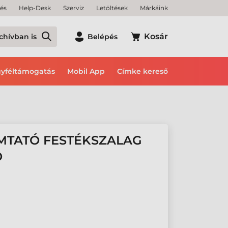
tés
Help-Desk
Szerviz
Letöltések
Márkáink
Kosár
chívban is
Belépés
yféltámogatás
Mobil App
Címke kereső
MTATÓ FESTÉKSZALAG
O