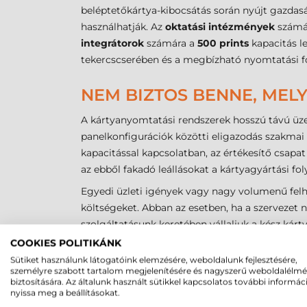
beléptetőkártya-kibocsátás során nyújt gazda
használhatják. Az
oktatási intézmények
számár
integrátorok
számára a
500 prints
kapacitás l
tekercscserében és a megbízható nyomtatási fol
NEM BIZTOS BENNE, MEL
A kártyanyomtatási rendszerek hosszú távú üzem
panelkonfigurációk közötti eligazodás szakmai
kapacitással kapcsolatban, az értékesítő csapa
az ebből fakadó leállásokat a kártyagyártási fo
Egyedi üzleti igények vagy nagy volumenű felha
költségeket. Abban az esetben, ha a szervezet 
szolgáltatásunk keretében vállaljuk a kész kárt
COOKIES POLITIKÁNK
Sütiket használunk látogatóink elemzésére, weboldalunk fejlesztésére,
személyre szabott tartalom megjelenítésére és nagyszerű weboldalélm
biztosítására. Az általunk használt sütikkel kapcsolatos további informác
GYAKRAN ISMÉTELT KÉR
nyissa meg a beállításokat.