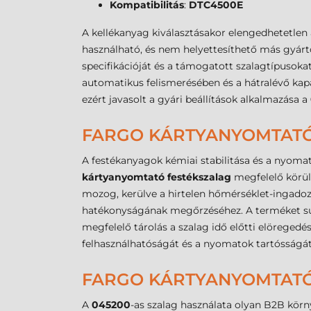
Kompatibilitás
:
DTC4500E
A kellékanyag kiválasztásakor elengedhetetlen a 
használható, és nem helyettesíthető más gyártó
specifikációját és a támogatott szalagtípusokat
automatikus felismerésében és a hátralévő kap
ezért javasolt a gyári beállítások alkalmazása a
FARGO KÁRTYANYOMTATÓ F
A festékanyagok kémiai stabilitása és a nyoma
kártyanyomtató festékszalag
megfelelő körü
mozog, kerülve a hirtelen hőmérséklet-ingadoz
hatékonyságának megőrzéséhez. A terméket sugá
megfelelő tárolás a szalag idő előtti elöreged
felhasználhatóságát és a nyomatok tartósságát
FARGO KÁRTYANYOMTATÓ 
A
045200
-as szalag használata olyan B2B kör