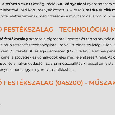
. A
színes YMCKO
konfiguráció
500 kártyaoldal
nyomtatására el
lehetővé ipari körülmények között is. A precíz
márka
és
cikks
tatófej élettartamának megőrzését és a nyomatok állandó minős
 FESTÉKSZALAG - TECHNOLÓGIAI 
ó festékszalag
szerepe a pigmentek pontos és tartós átvitele a
eltér a retransfer technológiától, mivel itt nincs szükség külön 
 cián (C), fekete (K) és egy védőréteg (O - Overlay). A színes pan
 panel a szövegek és vonalkódok éles megjelenítéséért felel. Az
stól és a halványodástól. Ez a
szín
összeállítás kifejezetten a s
dményt minden egyes nyomtatási ciklusban.
FESTÉKSZALAG (045200) - MŰSZA
)