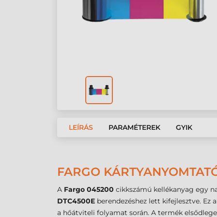
LEÍRÁS
PARAMÉTEREK
GYIK
FARGO KÁRTYANYOMTATÓ 
A
Fargo 045200
cikkszámú kellékanyag egy na
DTC4500E
berendezéshez lett kifejlesztve. E
a hőátviteli folyamat során. A termék elsődlege