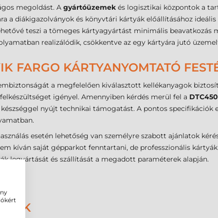
ságos megoldást. A
gyártóüzemek
és logisztikai központok a ta
a a diákigazolványok és könyvtári kártyák előállításához ideális
ehetővé teszi a tömeges kártyagyártást minimális beavatkozás me
yamatban realizálódik, csökkentve az egy kártyára jutó üzemelt
YIK FARGO KÁRTYANYOMTATÓ FESTÉ
biztonságát a megfelelően kiválasztott kellékanyagok biztosítj
 felkészültséget igényel. Amennyiben kérdés merül fel a
DTC450
t készséggel nyújt technikai támogatást. A pontos specifikációk
lyamatban.
sználás esetén lehetőség van személyre szabott ajánlatok kérés
nem kíván saját gépparkot fenntartani, de professzionális kártyá
yák legyártását és szállítását a megadott paraméterek alapján.
ény
iókért
DÉSEK