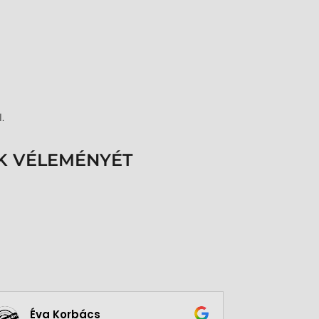
.
K VÉLEMÉNYÉT
Éva Korbács
A bol