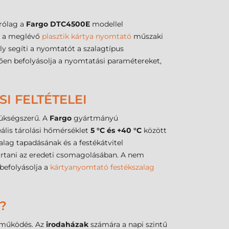
árólag a
Fargo DTC4500E
modellel
ll a meglévő
plasztik kártya nyomtató
műszaki
ly segíti a nyomtatót a szalagtípus
tően befolyásolja a nyomtatási paramétereket,
I FELTÉTELEI
zükségszerű. A
Fargo
gyártmányú
ális tárolási hőmérséklet
5 °C és +40 °C
között
zalag tapadásának és a festékátvitel
artani az eredeti csomagolásában. A nem
befolyásolja a
kártyanyomtató festékszalag
?
l működés. Az
irodaházak
számára a napi szintű