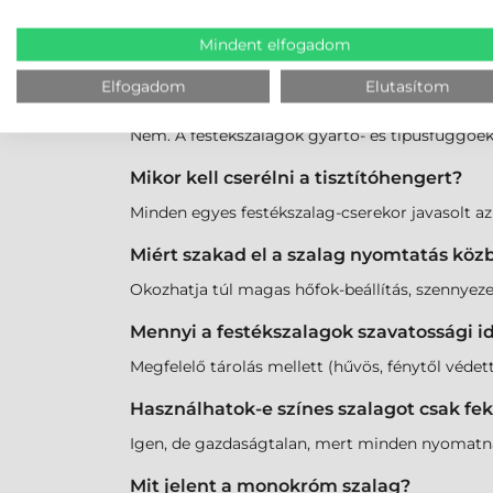
Mit jelent az YMCKO rövidítés?
Mindent elfogadom
Sárga (Y), Magenta (M), Cián (C), Fekete (K) pa
Elfogadom
Elutasítom
Minden szalag jó minden nyomtatóba?
Nem. A festékszalagok gyártó- és típusfüggőek.
Mikor kell cserélni a tisztítóhengert?
Minden egyes festékszalag-cserekor javasolt a
Miért szakad el a szalag nyomtatás köz
Okozhatja túl magas hőfok-beállítás, szennyez
Mennyi a festékszalagok szavatossági i
Megfelelő tárolás mellett (hűvös, fénytől védett
Használhatok-e színes szalagot csak f
Igen, de gazdaságtalan, mert minden nyomatnál 
Mit jelent a monokróm szalag?