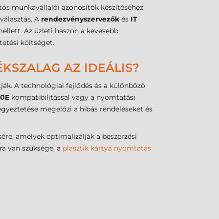
rtós munkavállalói azonosítók készítéséhez
 választás. A
rendezvényszervezők
és
IT
llett. Az üzleti haszon a kevesebb
etési költséget.
KSZALAG AZ IDEÁLIS?
ák. A technológiai fejlődés és a különböző
0E
kompatibilitással vagy a nyomtatási
 egyeztetése megelőzi a hibás rendeléseket és
ére, amelyek optimalizálják a beszerzési
kra van szüksége, a
plasztik kártya nyomtatás