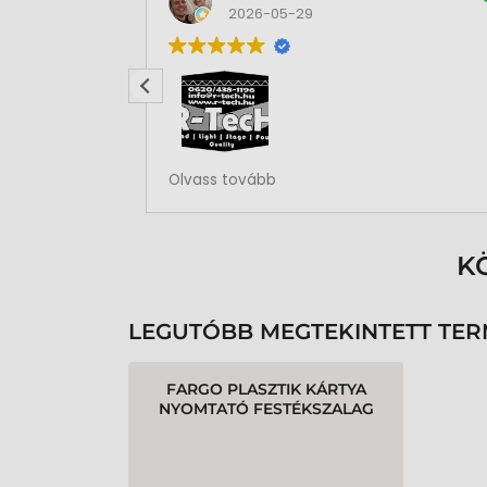
2026-05-29
Rendben volt a rendelésem
Olvass tovább
K
LEGUTÓBB MEGTEKINTETT TE
FARGO PLASZTIK KÁRTYA
NYOMTATÓ FESTÉKSZALAG
DTC4500E - 500 OLDAL,
YMCKO