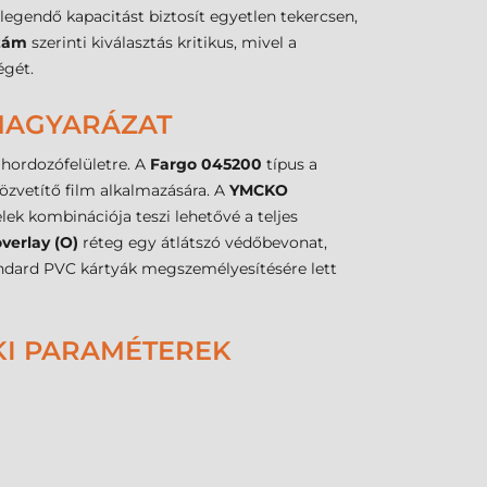
egendő kapacitást biztosít egyetlen tekercsen,
zám
szerinti kiválasztás kritikus, mivel a
égét.
MAGYARÁZAT
 hordozófelületre. A
Fargo 045200
típus a
közvetítő film alkalmazására. A
YMCKO
elek kombinációja teszi lehetővé a teljes
overlay (O)
réteg egy átlátszó védőbevonat,
tandard PVC kártyák megszemélyesítésére lett
KI PARAMÉTEREK