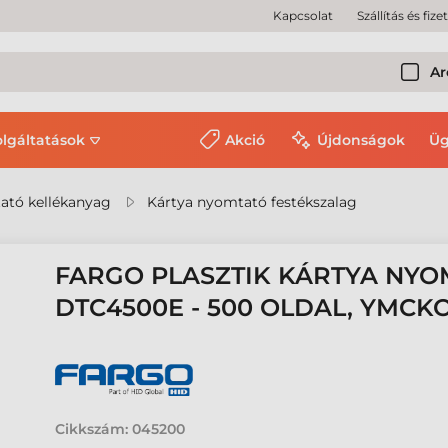
Kapcsolat
Szállítás és fize
Ar
olgáltatások
Akció
Újdonságok
Üg
ató kellékanyag
Kártya nyomtató festékszalag
FARGO PLASZTIK KÁRTYA NYO
DTC4500E - 500 OLDAL, YMCK
Cikkszám:
045200