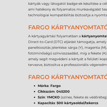
kártyák vagy látogatói badge-ek készítése a cél
ami hatékony és folyamatos munkavégzést tesz 
technológiai kompatibilitás biztosítja a nyom
FARGO KÁRTYANYOMTATÓ
A kártyagyártási folyamatban a
kártyanyomtat
Direct-to-Card (DTC) eljárást támogatja, amely 
panelkiosztás jelentése: sárga (Y), magenta (M),
fotóminőségű színvisszaadást, míg a fekete (K)
amely segít megvédeni a kártyát a felületi kopá
tervezve, biztosítva a professzionális végere
FARGO KÁRTYANYOMTATÓ 
Márka
:
Fargo
Cikkszám
:
045200
Szín
:
YMCKO
(színes, fekete és védőréteg
Kapacitás
:
500 kártyaoldal/tekercs