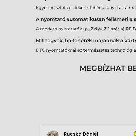
Egyetlen színt (pl. fekete, fehér, arany) tartal
A nyomtató automatikusan felismeri a 
A modern nyomtatók (pl. Zebra ZC széria) RFID 
Mit tegyek, ha fehérek maradnak a kárty
DTC nyomtatóknál ez természetes technológiai 
MEGBÍZHAT B
Rucska Dániel