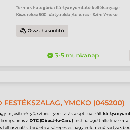
Termék kategória: Kártyanyomtató kellékanyag •
Kiszereles: 500 kártyaoldal/tekercs • Szín: Ymcko
Összehasonlító
3-5 munkanap
FESTÉKSZALAG, YMCKO (045200)
gy teljesítményű, színes nyomtatásra optimalizált
kártyanyomt
z a komponens a
DTC (Direct-to-Card)
technológiát alkalmazza, aho
s felhasználási területe a közepes és nagy volumenű kártyakiboc