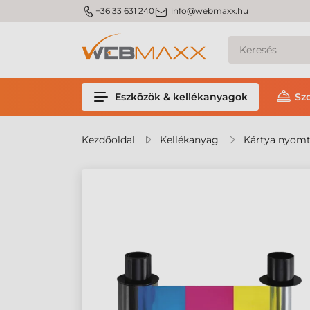
m_phone
m_email
+36 33 631 240
info@webmaxx.hu
Eszközök & kellékanyagok
Sz
Kezdőoldal
Kellékanyag
Kártya nyomt