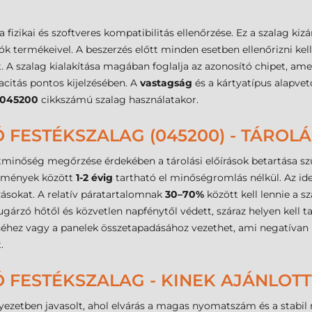
fizikai és szoftveres kompatibilitás ellenőrzése. Ez a szalag kiz
k termékeivel. A beszerzés előtt minden esetben ellenőrizni ke
. A szalag kialakítása magában foglalja az azonosító chipet, ame
acitás pontos kijelzésében. A
vastagság
és a kártyatípus alapve
045200
cikkszámú szalag használatakor.
ESTÉKSZALAG (045200) - TÁROLÁS
tminőség megőrzése érdekében a tárolási előírások betartása s
lmények között
1-2 évig
tartható el minőségromlás nélkül. Az ide
ásokat. A relatív páratartalomnak
30–70%
között kell lennie a s
rzó hőtől és közvetlen napfénytől védett, száraz helyen kell t
éséhez vagy a panelek összetapadásához vezethet, ami negatívan 
.
FESTÉKSZALAG - KINEK AJÁNLOTT
nyezetben javasolt, ahol elvárás a magas nyomatszám és a stabi