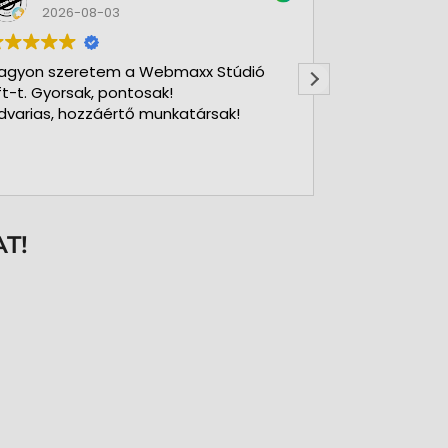
2026-08-03
2026-
agyon szeretem a Webmaxx Stúdió
Gyors precíz
ft-t. Gyorsak, pontosak!
dvarias, hozzáértő munkatársak!
T!