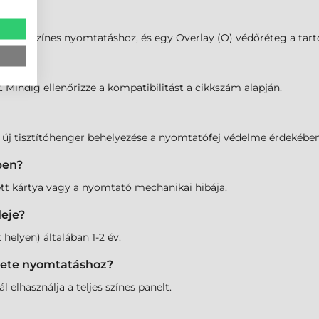
nelek a színes nyomtatáshoz, és egy Overlay (O) védőréteg a tart
 Mindig ellenőrizze a kompatibilitást a cikkszám alapján.
z új tisztítóhenger behelyezése a nyomtatófej védelme érdekében
ben?
ett kártya vagy a nyomtató mechanikai hibája.
deje?
 helyen) általában 1-2 év.
ekete nyomtatáshoz?
elhasználja a teljes színes panelt.