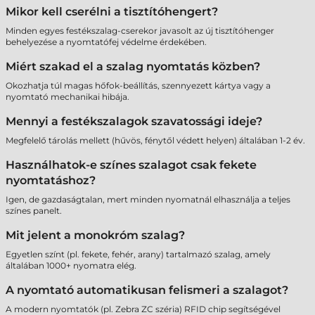
Mikor kell cserélni a tisztítóhengert?
Minden egyes festékszalag-cserekor javasolt az új tisztítóhenger
behelyezése a nyomtatófej védelme érdekében.
Miért szakad el a szalag nyomtatás közben?
Okozhatja túl magas hőfok-beállítás, szennyezett kártya vagy a
nyomtató mechanikai hibája.
Mennyi a festékszalagok szavatossági ideje?
Megfelelő tárolás mellett (hűvös, fénytől védett helyen) általában 1-2 év.
Használhatok-e színes szalagot csak fekete
nyomtatáshoz?
Igen, de gazdaságtalan, mert minden nyomatnál elhasználja a teljes
színes panelt.
Mit jelent a monokróm szalag?
Egyetlen színt (pl. fekete, fehér, arany) tartalmazó szalag, amely
általában 1000+ nyomatra elég.
A nyomtató automatikusan felismeri a szalagot?
A modern nyomtatók (pl. Zebra ZC széria) RFID chip segítségével