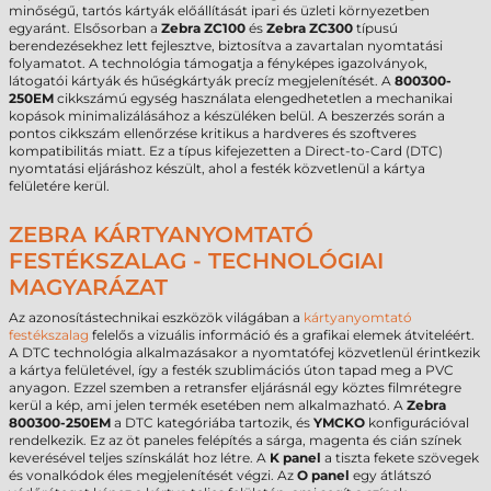
minőségű, tartós kártyák előállítását ipari és üzleti környezetben
egyaránt. Elsősorban a
Zebra ZC100
és
Zebra ZC300
típusú
berendezésekhez lett fejlesztve, biztosítva a zavartalan nyomtatási
folyamatot. A technológia támogatja a fényképes igazolványok,
látogatói kártyák és hűségkártyák precíz megjelenítését. A
800300-
250EM
cikkszámú egység használata elengedhetetlen a mechanikai
kopások minimalizálásához a készüléken belül. A beszerzés során a
pontos cikkszám ellenőrzése kritikus a hardveres és szoftveres
kompatibilitás miatt. Ez a típus kifejezetten a Direct-to-Card (DTC)
nyomtatási eljáráshoz készült, ahol a festék közvetlenül a kártya
felületére kerül.
ZEBRA KÁRTYANYOMTATÓ
FESTÉKSZALAG - TECHNOLÓGIAI
MAGYARÁZAT
Az azonosítástechnikai eszközök világában a
kártyanyomtató
festékszalag
felelős a vizuális információ és a grafikai elemek átviteléért.
A DTC technológia alkalmazásakor a nyomtatófej közvetlenül érintkezik
a kártya felületével, így a festék szublimációs úton tapad meg a PVC
anyagon. Ezzel szemben a retransfer eljárásnál egy köztes filmrétegre
kerül a kép, ami jelen termék esetében nem alkalmazható. A
Zebra
800300-250EM
a DTC kategóriába tartozik, és
YMCKO
konfigurációval
rendelkezik. Ez az öt paneles felépítés a sárga, magenta és cián színek
keverésével teljes színskálát hoz létre. A
K panel
a tiszta fekete szövegek
és vonalkódok éles megjelenítését végzi. Az
O panel
egy átlátszó