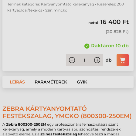
Termék kategória: Kártyanyomtató kellékanyag • Kiszereles: 200
kártyaoldal/tekercs • Szín: Ymcko
16 400 Ft
nettó
(
20 828 Ft
)
Raktáron 10 db
db
LEÍRÁS
PARAMÉTEREK
GYIK
ZEBRA KÁRTYANYOMTATÓ
FESTÉKSZALAG, YMCKO (800300-250EM)
A
Zebra 800300-250EM
egy professzionális felhasználásra szánt
kellékanyag, amely a modern kártyaalapú azonosítási rendszerek
alapvető eleme. Ez a
színes festékszalag
lehetővé teszi a magas