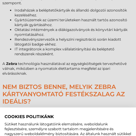
szempont.
Irodaházak a beléptetőkártyák és állandó dolgozói azonosítók
kezeléséhez.
Gyártóüzemek az üzemi területeken használt tartós azonosító
kártyák gyártásához.
Oktatási intézmények a diákigazolványok és könyvtári kártyák
nyomtatásához.
Rendezvényszervezők a helyszíni regisztráció során kiadott
látogatói badge-ekhez.
IT integrátorok a komplex vállalatirányítási és beléptető
rendszerek részeként.
A
Zebra
technológia használatával az egységköltségek tervezhetővé
válnak, miközben a nyomatok élettartama megfelel az ipari
elvárásoknak.
NEM BIZTOS BENNE, MELYIK ZEBRA
KÁRTYANYOMTATÓ FESTÉKSZALAG AZ
IDEÁLIS?
A megfelelő kellékanyag kiválasztása összetett technológiai feladat,
amely meghatározza az egész kártyakibocsátási folyamat
COOKIES POLITIKÁNK
hatékonyságát. A
Zebra
rendszerek pontos specifikációt igényelnek, és
Sütiket használunk látogatóink elemzésére, weboldalunk
a panelek sorrendje vagy a szalag típusa közvetlenül befolyásolja a
fejlesztésére, személyre szabott tartalom megjelenítésére és
végeredményt. Amennyiben bizonytalanság merül fel a
nagyszerű weboldalélmény biztosítására. Az általunk használt sütikkel
kompatibilitással vagy a kapacitással kapcsolatban, érdemes felvenni a