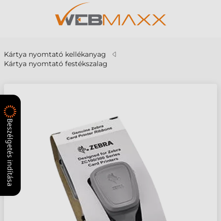
Kártya nyomtató kellékanyag
Kártya nyomtató festékszalag
Beszélgetés indítása