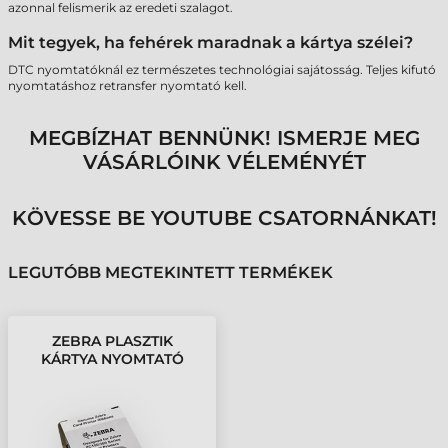
azonnal felismerik az eredeti szalagot.
Mit tegyek, ha fehérek maradnak a kártya szélei?
DTC nyomtatóknál ez természetes technológiai sajátosság. Teljes kifutó
nyomtatáshoz retransfer nyomtató kell.
MEGBÍZHAT BENNÜNK! ISMERJE MEG
VÁSÁRLÓINK VÉLEMÉNYÉT
KÖVESSE BE YOUTUBE CSATORNÁNKAT!
LEGUTÓBB MEGTEKINTETT TERMÉKEK
ZEBRA PLASZTIK
KÁRTYA NYOMTATÓ
FESTÉKSZALAG ZC100,
ZC300 - 200 OLDAL,
YMCKO