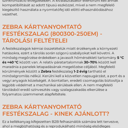
szinkronizáció elvégzésében. A kiválasztásakor ellenőrizni kell annak
kompatibilitását az adott típusú eszközzel, mivel a nem megfelelő
kiegészítő használata a nyomtatófej idő előtti elhasználódásához
vezethet.
ZEBRA KÁRTYANYOMTATÓ
FESTÉKSZALAG (800300-250EM) -
TÁROLÁSI FELTÉTELEI
A festékszalagok kémiai összetételük miatt érzékenyek a környezeti
hatásokra, ezért a tárolás során szigorú szabályokat kell követni. A
minőség megőrzése érdekében a javasolt hőmérsékleti tartomány
5 °C
és +40 °C
között van. A relatív páratartalomnak
30–70%
között kell
maradnia a panelek letapadásának megelőzése céljából. Megfelelő
körülmények között a
Zebra
festékszalag
1-2 évig
tartható el
minőségromlás nélkül. Kerülni kell a közvetlen napsugárzást, a port és a
vegyi anyagok közelségét. A bontatlan, eredeti csomagolás biztosítja a
legjobb védelmet a mechanikai sérülések ellen. A nem megfelelő
tárolásból eredő színvesztés vagy szalagszakadás elkerülése a
folyamatos üzemmenet alapfeltétele.
ZEBRA KÁRTYANYOMTATÓ
FESTÉKSZALAG - KINEK AJÁNLOTT?
Ez a kellékanyag kifejezetten B2B felhasználók számára lett tervezve,
ahol a megbízhatóság és a reprodukálható minőség elsődleges