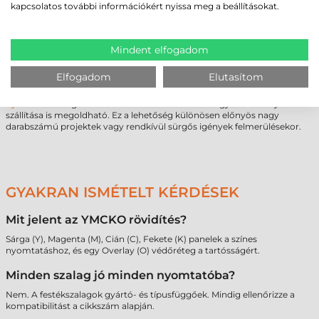
kapcsolatos további információkért nyissa meg a beállításokat.
kapcsolatot a szakértői csapattal. Segítséget nyújtanak a géptípushoz és
a felhasználási célhoz leginkább illeszkedő megoldás kiválasztásában,
figyelembe véve a gazdaságossági szempontokat is.
Nagyobb volumenű igény vagy speciális technikai követelmények
Mindent elfogadom
esetén személyre szabott ajánlat kérhető a folyamatos ellátás
biztosítására. Abban az esetben, ha a saját géppark kapacitása nem
Elfogadom
Elutasítom
elegendő, vagy egyedi grafikai megoldásokra van szükség, a feladat
kiszervezése is járható út. Professzionális háttérrel a
plasztik kártya
nyomtatás
szolgáltatásunk keretében akár készre gyártott kártyák
szállítása is megoldható. Ez a lehetőség különösen előnyös nagy
darabszámú projektek vagy rendkívül sürgős igények felmerülésekor.
GYAKRAN ISMÉTELT KÉRDÉSEK
Mit jelent az YMCKO rövidítés?
Sárga (Y), Magenta (M), Cián (C), Fekete (K) panelek a színes
nyomtatáshoz, és egy Overlay (O) védőréteg a tartósságért.
Minden szalag jó minden nyomtatóba?
Nem. A festékszalagok gyártó- és típusfüggőek. Mindig ellenőrizze a
kompatibilitást a cikkszám alapján.