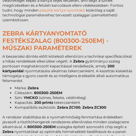
védőréteget képez a kártya teljes felületén, ami segít a színek
megőrzésében és a felületi karcolások elleni védekezésben. Fontos
tudni, hogy minden
plasztik kártya nyomtató
kizárólag a saját
technológiai paramétereihez tervezett szalaggal üzemeltethető
üzembiztosan.
ZEBRA KÁRTYANYOMTATÓ
FESTÉKSZALAG (800300-250EM) -
MŰSZAKI PARAMÉTEREK
A beszerzési döntés előtt kötelező ellenőrizni a technikai specifikációkat
a hibás rendelések elkerülése végett. A
Zebra
gyártmányú szalag
pontosan meghatározott kapacitással rendelkezik, amely
200
kártyaoldal
nyomtatására alkalmas tekercsenként. A kazettás kialakítás
támogatja a gyors cserét és az intelligens érzékelők általi automatikus
felismerést.
Márka:
Zebra
Cikkszám:
800300-250EM
Szín:
YMCKO
(színes, fekete, védőréteg)
Kapacitás:
200 prints
tekercsenként
Kompatibilis eszközök:
Zebra ZC100
,
Zebra ZC300
A rendszer stabilitása és a nyomatminőség fenntartása érdekében
javasolt a tisztítóhengerek rendszeres ellenőrzése minden szalagcsere
alkalmával. A
800300-250EM
szalagba épített azonosító chip segíti a
Zebra
nyomtatókat az optimális hőmérsékleti beállítások és a panel-