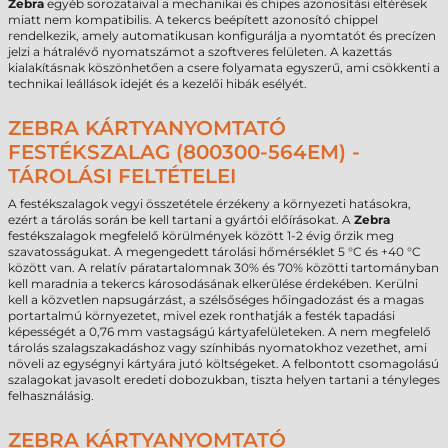
Zebra
egyéb sorozataival a mechanikai és chipes azonosítási eltérések
miatt nem kompatibilis. A tekercs beépített azonosító chippel
rendelkezik, amely automatikusan konfigurálja a nyomtatót és precízen
jelzi a hátralévő nyomatszámot a szoftveres felületen. A kazettás
kialakításnak köszönhetően a csere folyamata egyszerű, ami csökkenti a
technikai leállások idejét és a kezelői hibák esélyét.
ZEBRA KÁRTYANYOMTATÓ
FESTÉKSZALAG (800300-564EM) -
TÁROLÁSI FELTÉTELEI
A festékszalagok vegyi összetétele érzékeny a környezeti hatásokra,
ezért a tárolás során be kell tartani a gyártói előírásokat. A
Zebra
festékszalagok megfelelő körülmények között 1-2 évig őrzik meg
szavatosságukat. A megengedett tárolási hőmérséklet 5 °C és +40 °C
között van. A relatív páratartalomnak 30% és 70% közötti tartományban
kell maradnia a tekercs károsodásának elkerülése érdekében. Kerülni
kell a közvetlen napsugárzást, a szélsőséges hőingadozást és a magas
portartalmú környezetet, mivel ezek ronthatják a festék tapadási
képességét a 0,76 mm vastagságú kártyafelületeken. A nem megfelelő
tárolás szalagszakadáshoz vagy színhibás nyomatokhoz vezethet, ami
növeli az egységnyi kártyára jutó költségeket. A felbontott csomagolású
szalagokat javasolt eredeti dobozukban, tiszta helyen tartani a tényleges
felhasználásig.
ZEBRA KÁRTYANYOMTATÓ