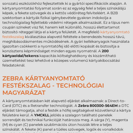
sorozatú eszközökhöz fejlesztették ki a gyártói specifikációk alapján. A
kártyanyomtatási folyamat során ez az egység felel a teljes színskálájú
képek, a fekete szövegek és a kettős védőréteg felviteléért. A B2B
szektorban a kártyák fizikai igénybevétele gyakran indokolja a
technológiailag fejlettebb védelmi rétegek alkalmazását. Ez a típus nem
csupán színeket visz fel, hanem két különálló, hosszú élettartamot
biztosító réteggel látja el a kártya felületét. A megfelelő
kártyanyomtató
festékszalag
kiválasztása alapvető feltétele a berendezés hosszú távú,
meghibásodásmentes működésének. A gyári kellékanyagok használata
igazoltan csökkenti a nyomtatófej idő előtti kopását és biztosítja a
konzisztens képminőséget minden egyes nyomatnál. A
200
kártyaoldal/tekercs
kapacitás költséghatékony és kiszámítható
üzemeltetést tesz lehetővé a közepes volumenű kártyakibocsátási
feladatoknál.
ZEBRA KÁRTYANYOMTATÓ
FESTÉKSZALAG - TECHNOLÓGIAI
MAGYARÁZAT
A kártyanyomtatásban két alapvető eljárást alkalmaznak: a Direct-to-
Card (DTC) és a Retransfer technológiát. A
Zebra 800300-564EM
a DTC
eljárást támogatja, ahol a festék a hőfej segítségével közvetlenül a kártya
felületére kerül. A
YMCKLL
jelölés a szalagon található panelek
sorrendjét és technikai funkcióját határozza meg. A sárga (Y), magenta
(M) és cyan (C) panelek szublimációs úton hozzák létre a teljes
színskálát. A fekete (K) panel a tűéles szövegek, logók és vonalkódok