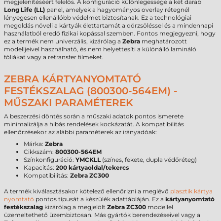
megjelenítéséért felelős. A konfiguráció különlegessége a két darab
Long Life (LL)
panel, amelyek a hagyományos overlay rétegnél
lényegesen ellenállóbb védelmet biztosítanak. Ez a technológiai
megoldás növeli a kártyák élettartamát a dörzsöléssel és a mindennapi
használatból eredő fizikai kopással szemben. Fontos megjegyezni, hogy
ez a termék nem univerzális, kizárólag a
Zebra
meghatározott
modelljeivel használható, és nem helyettesíti a különálló lamináló
fóliákat vagy a retransfer filmeket.
ZEBRA KÁRTYANYOMTATÓ
FESTÉKSZALAG (800300-564EM) -
MŰSZAKI PARAMÉTEREK
A beszerzési döntés során a műszaki adatok pontos ismerete
minimalizálja a hibás rendelések kockázatát. A kompatibilitás
ellenőrzésekor az alábbi paraméterek az irányadóak:
Márka:
Zebra
Cikkszám:
800300-564EM
Színkonfiguráció:
YMCKLL
(színes, fekete, dupla védőréteg)
Kapacitás:
200 kártyaoldal/tekercs
Kompatibilitás:
Zebra ZC300
A termék kiválasztásakor kötelező ellenőrizni a meglévő
plasztik kártya
nyomtató
pontos típusát a készülék adattábláján. Ez a
kártyanyomtató
festékszalag
kizárólag a megjelölt
Zebra ZC300
modellel
üzemeltethető üzembiztosan. Más gyártók berendezéseivel vagy a