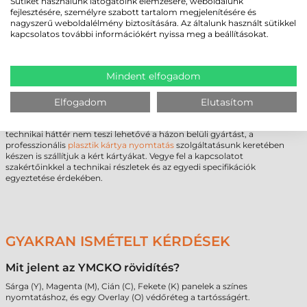
Sütiket használunk látogatóink elemzésére, weboldalunk
döntés, amely közvetlenül befolyásolja a kártyarendszer
fejlesztésére, személyre szabott tartalom megjelenítésére és
megbízhatóságát. Amennyiben bizonytalan a
800300-564EM
nagyszerű weboldalélmény biztosítására. Az általunk használt sütikkel
cikkszámú kellékanyag és az Ön által használt nyomtató
kapcsolatos további információkért nyissa meg a beállításokat.
kompatibilitásában, kérje szakmai támogatásunkat. Tapasztalt
kollégáink segítenek azonosítani a feladat specifikációihoz és a
nyomtató típusához legoptimálisabb megoldást. Egyedi igények vagy
jelentős éves volumen esetén lehetőség van személyre szabott
Mindent elfogadom
kereskedelmi ajánlat kidolgozására is, amely támogatja a beszerzési
folyamat hatékonyságát.
Elfogadom
Elutasítom
Vállalati partnereink részére teljes körű szolgáltatást is biztosítunk a
kellékanyag-értékesítésen felül. Amennyiben a kapacitás vagy a
technikai háttér nem teszi lehetővé a házon belüli gyártást, a
professzionális
plasztik kártya nyomtatás
szolgáltatásunk keretében
készen is szállítjuk a kért kártyákat. Vegye fel a kapcsolatot
szakértőinkkel a technikai részletek és az egyedi specifikációk
egyeztetése érdekében.
GYAKRAN ISMÉTELT KÉRDÉSEK
Mit jelent az YMCKO rövidítés?
Sárga (Y), Magenta (M), Cián (C), Fekete (K) panelek a színes
nyomtatáshoz, és egy Overlay (O) védőréteg a tartósságért.