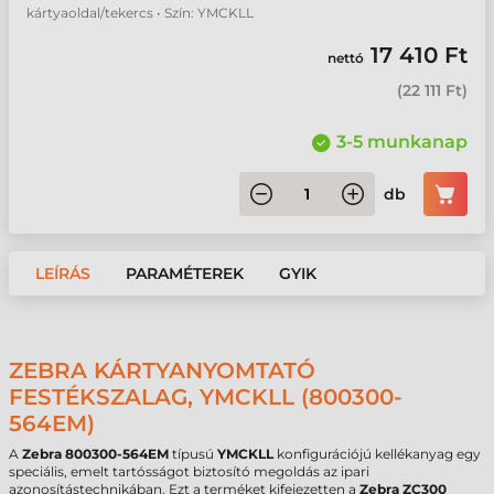
kártyaoldal/tekercs • Szín: YMCKLL
17 410 Ft
nettó
(
22 111 Ft
)
3-5 munkanap
db
LEÍRÁS
PARAMÉTEREK
GYIK
ZEBRA KÁRTYANYOMTATÓ
FESTÉKSZALAG, YMCKLL (800300-
564EM)
A
Zebra 800300-564EM
típusú
YMCKLL
konfigurációjú kellékanyag egy
speciális, emelt tartósságot biztosító megoldás az ipari
azonosítástechnikában. Ezt a terméket kifejezetten a
Zebra ZC300