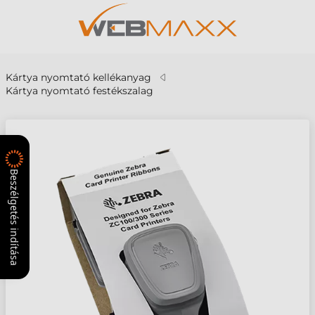
Kártya nyomtató kellékanyag
Kártya nyomtató festékszalag
Beszélgetés indítása