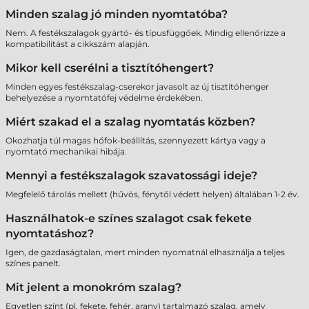
Minden szalag jó minden nyomtatóba?
Nem. A festékszalagok gyártó- és típusfüggőek. Mindig ellenőrizze a
kompatibilitást a cikkszám alapján.
Mikor kell cserélni a tisztítóhengert?
Minden egyes festékszalag-cserekor javasolt az új tisztítóhenger
behelyezése a nyomtatófej védelme érdekében.
Miért szakad el a szalag nyomtatás közben?
Okozhatja túl magas hőfok-beállítás, szennyezett kártya vagy a
nyomtató mechanikai hibája.
Mennyi a festékszalagok szavatossági ideje?
Megfelelő tárolás mellett (hűvös, fénytől védett helyen) általában 1-2 év.
Használhatok-e színes szalagot csak fekete
nyomtatáshoz?
Igen, de gazdaságtalan, mert minden nyomatnál elhasználja a teljes
színes panelt.
Mit jelent a monokróm szalag?
Egyetlen színt (pl. fekete, fehér, arany) tartalmazó szalag, amely