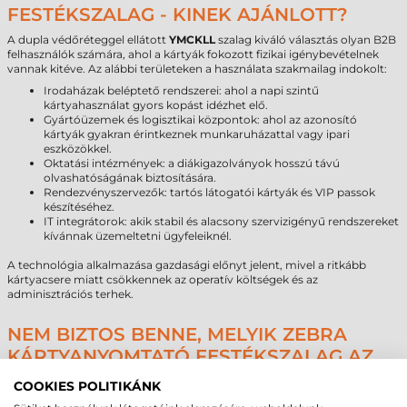
FESTÉKSZALAG - KINEK AJÁNLOTT?
A dupla védőréteggel ellátott
YMCKLL
szalag kiváló választás olyan B2B
felhasználók számára, ahol a kártyák fokozott fizikai igénybevételnek
vannak kitéve. Az alábbi területeken a használata szakmailag indokolt:
Irodaházak beléptető rendszerei: ahol a napi szintű
kártyahasználat gyors kopást idézhet elő.
Gyártóüzemek és logisztikai központok: ahol az azonosító
kártyák gyakran érintkeznek munkaruházattal vagy ipari
eszközökkel.
Oktatási intézmények: a diákigazolványok hosszú távú
olvashatóságának biztosítására.
Rendezvényszervezők: tartós látogatói kártyák és VIP passok
készítéséhez.
IT integrátorok: akik stabil és alacsony szervizigényű rendszereket
kívánnak üzemeltetni ügyfeleiknél.
A technológia alkalmazása gazdasági előnyt jelent, mivel a ritkább
kártyacsere miatt csökkennek az operatív költségek és az
adminisztrációs terhek.
NEM BIZTOS BENNE, MELYIK ZEBRA
KÁRTYANYOMTATÓ FESTÉKSZALAG AZ
IDEÁLIS?
COOKIES POLITIKÁNK
A megfelelő technológiai kiegészítők kiválasztása összetett mérnöki