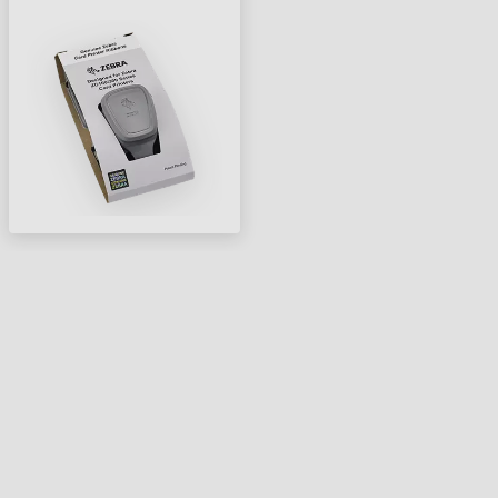
FESTÉKSZALAG ZC300 -
200 OLDAL, YMCKLL