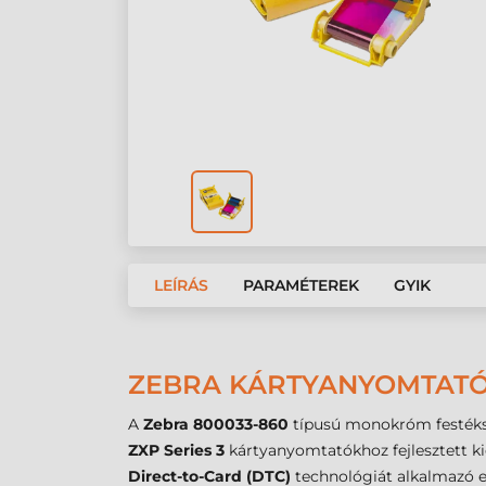
LEÍRÁS
PARAMÉTEREK
GYIK
ZEBRA KÁRTYANYOMTATÓ 
A
Zebra 800033-860
típusú monokróm festéksza
ZXP Series 3
kártyanyomtatókhoz fejlesztett kie
Direct-to-Card (DTC)
technológiát alkalmazó es