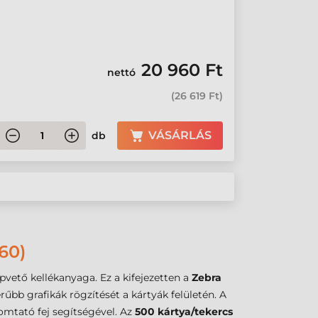
20 960 Ft
nettó
(
26 619 Ft
)
VÁSÁRLÁS
db
60)
vető kellékanyaga. Ez a kifejezetten a
Zebra
űbb grafikák rögzítését a kártyák felületén. A
omtató fej segítségével. Az
500 kártya/tekercs