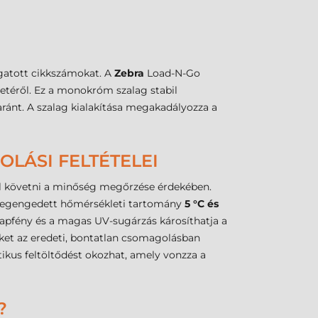
ogatott cikkszámokat. A
Zebra
Load-N-Go
letéről. Ez a monokróm szalag stabil
ánt. A szalag kialakítása megakadályozza a
OLÁSI FELTÉTELEI
kell követni a minőség megőrzése érdekében.
A megengedett hőmérsékleti tartomány
5 °C és
napfény és a magas UV-sugárzás károsíthatja a
ket az eredeti, bontatlan csomagolásban
tikus feltöltődést okozhat, amely vonzza a
?