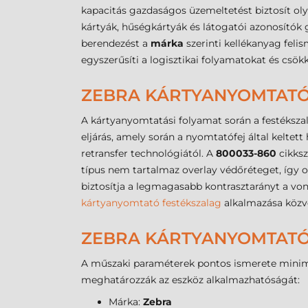
kapacitás gazdaságos üzemeltetést biztosít ol
kártyák, hűségkártyák és látogatói azonosítók gy
berendezést a
márka
szerinti kellékanyag fel
egyszerűsíti a logisztikai folyamatokat és csök
ZEBRA KÁRTYANYOMTATÓ
A kártyanyomtatási folyamat során a festéksz
eljárás, amely során a nyomtatófej által keltet
retransfer technológiától. A
800033-860
cikksz
típus nem tartalmaz overlay védőréteget, így o
biztosítja a legmagasabb kontrasztarányt a vo
kártyanyomtató festékszalag
alkalmazása közve
ZEBRA KÁRTYANYOMTATÓ 
A műszaki paraméterek pontos ismerete minimal
meghatározzák az eszköz alkalmazhatóságát:
Márka:
Zebra