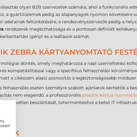
sztás olyan B2B szervezetek számára, ahol a funkcionális adat
ához, a gyártóüzemek pedig az alapanyagok nyomon követésére sz
i adatainak feltüntetésére, a rendezvényszervezők pedig a helysz
ra
rendszerek megbízhatósága és a pontosan definiált kellékanya
karbantartási igényt és a leállások számát.
YIK ZEBRA KÁRTYANYOMTATÓ FESTÉ
hnológiai döntés, amely meghatározza a napi üzemeltetési költs
s kompatibilitással vagy a specifikus felhasználási körülménye
miatt a cikkszám alapú azonosítás a legbiztonságosabb módszer a
felhasználás esetén személyre szabott ajánlatok kérhetők a besz
acitás nem elegendő, a professzionális
plasztik kártya nyomtatá
ák közvetlen beszállítását, tehermentesítve a belső IT infrastruk
ény
iókért
DÉSEK