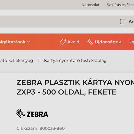
Kapcsolat
Szállítás és fize
Ar
olgáltatások
Akció
Újdonságok
Üg
ató kellékanyag
Kártya nyomtató festékszalag
ZEBRA PLASZTIK KÁRTYA NYO
ZXP3 - 500 OLDAL, FEKETE
Cikkszám:
800033-860