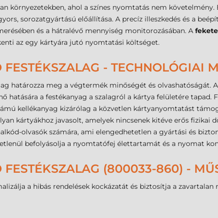
yan környezetekben, ahol a színes nyomtatás nem követelmény. El
ors, sorozatgyártású előállítása. A precíz illeszkedés és a beépít
ismerésében és a hátralévő mennyiség monitorozásában. A
fekete
kenti az egy kártyára jutó nyomtatási költséget.
 FESTÉKSZALAG - TECHNOLÓGIAI 
alag határozza meg a végtermék minőségét és olvashatóságát. 
t hő hatására a festékanyag a szalagról a kártya felületére tapa
ámú kellékanyag kizárólag a közvetlen kártyanyomtatást tám
lyan kártyákhoz javasolt, amelyek nincsenek kitéve erős fizikai 
nalkód-olvasók számára, ami elengedhetetlen a gyártási és bizt
tlenül befolyásolja a nyomtatófej élettartamát és a nyomat konz
FESTÉKSZALAG (800033-860) - M
izálja a hibás rendelések kockázatát és biztosítja a zavartala