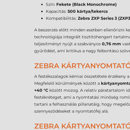
Szín:
Fekete (Black Monochrome)
Kapacitás:
500 kártya/tekercs
Kompatibilitás:
Zebra ZXP Series 3 (ZXP3
A beszerzés előtt minden esetben ellenőrizni k
technológiája integrált tisztítóhengert tartalm
teljesítményt nyújt a szabványos
0,76 mm
vast
gyűrődést, ami kritikus a nagy felbontású szö
ZEBRA KÁRTYANYOMTATÓ F
A festékszalagok kémiai összetétele érzékeny a
Megfelelő körülmények között a
kártyanyomta
+40 °C
között mozog. A relatív páratartalom id
festékréteget, ami a nyomtatási minőség romlá
tartani a felhasználás pillanatáig, hogy megel
szennyeződéseket a nyomtatófej alá.
ZEBRA KÁRTYANYOMTATÓ 