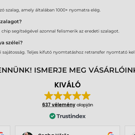
mazó szalag, amely általában 1000+ nyomatra elég.
szalagot?
chip segítségével azonnal felismerik az eredeti szalagot.
a szélei?
sajátosság. Teljes kifutó nyomtatáshoz retransfer nyomtató kell
ENNÜNK! ISMERJE MEG VÁSÁRLÓIN
KIVÁLÓ
637 vélemény
alapján