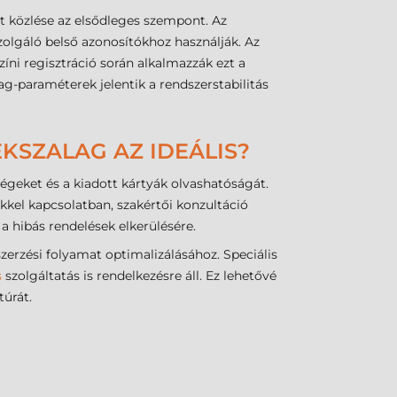
 közlése az elsődleges szempont. Az
olgáló belső azonosítókhoz használják. Az
íni regisztráció során alkalmazzák ezt a
g-paraméterek jelentik a rendszerstabilitás
KSZALAG AZ IDEÁLIS?
égeket és a kiadott kártyák olvashatóságát.
kkel kapcsolatban, szakértői konzultáció
 hibás rendelések elkerülésére.
erzési folyamat optimalizálásához. Speciális
s
szolgáltatás is rendelkezésre áll. Ez lehetővé
túrát.