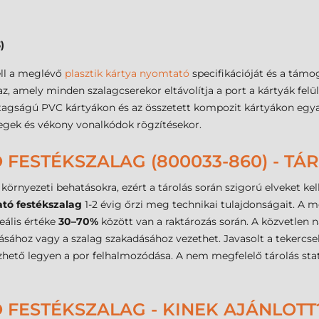
)
ell a meglévő
plasztik kártya nyomtató
specifikációját és a tám
az, amely minden szalagcserekor eltávolítja a port a kártyák felü
agságú PVC kártyákon és az összetett kompozit kártyákon egyar
vegek és vékony vonalkódok rögzítésekor.
ESTÉKSZALAG (800033-860) - TÁR
 környezeti behatásokra, ezért a tárolás során szigorú elveket 
tó festékszalag
1-2 évig őrzi meg technikai tulajdonságait. 
eális értéke
30–70%
között van a raktározás során. A közvetlen 
sához vagy a szalag szakadásához vezethet. Javasolt a tekercse
őzhető legyen a por felhalmozódása. A nem megfelelő tárolás sta
FESTÉKSZALAG - KINEK AJÁNLOTT