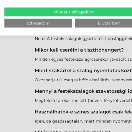
Mit jelent az YMCKO rövidítés?
Mindent elfogadom
Sárga (Y), Magenta (M), Cián (C), Fekete (K) pa
Elfogadom
Elutasítom
Minden szalag jó minden nyomtatóba?
Nem. A festékszalagok gyártó- és típusfüggőek.
Mikor kell cserélni a tisztítóhengert?
Minden egyes festékszalag-cserekor javasolt a
Miért szakad el a szalag nyomtatás köz
Okozhatja túl magas hőfok-beállítás, szennyez
Mennyi a festékszalagok szavatossági i
Megfelelő tárolás mellett (hűvös, fénytől védett
Használhatok-e színes szalagot csak f
Igen, de gazdaságtalan, mert minden nyomatnál 