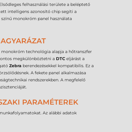
sődleges felhasználási területe a beléptető
ett intelligens azonosító chip segíti a
színű monokróm panel használata
MAGYARÁZAT
A monokróm technológia alapja a hőtranszfer
d. Fontos megkülönböztetni a
DTC
eljárást a
ogató
Zebra
berendezésekkel kompatibilis. Ez a
dörzsölődésnek. A fekete panel alkalmazása
onságtechnikai rendszerekben. A megfelelő
isztenciáját.
ŰSZAKI PARAMÉTEREK
n munkafolyamatokat. Az alábbi adatok