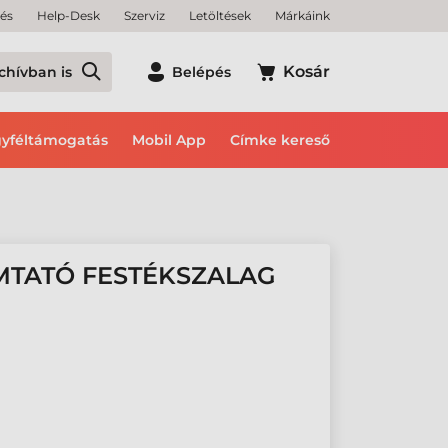
tés
Help-Desk
Szerviz
Letöltések
Márkáink
Kosár
chívban is
Belépés
yféltámogatás
Mobil App
Címke kereső
MTATÓ FESTÉKSZALAG