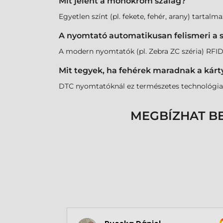
Mit jelent a monokróm szalag?
Egyetlen színt (pl. fekete, fehér, arany) tartal
A nyomtató automatikusan felismeri a 
A modern nyomtatók (pl. Zebra ZC széria) RFID 
Mit tegyek, ha fehérek maradnak a kárty
DTC nyomtatóknál ez természetes technológiai 
MEGBÍZHAT B