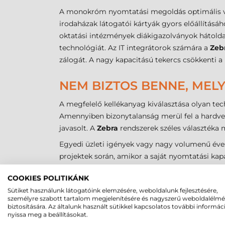
A monokróm nyomtatási megoldás optimális vála
irodaházak látogatói kártyák gyors előállítás
oktatási intézmények diákigazolványok hátoldal
technológiát. Az IT integrátorok számára a
Zeb
zálogát. A nagy kapacitású tekercs csökkenti a 
NEM BIZTOS BENNE, MEL
A megfelelő kellékanyag kiválasztása olyan tec
Amennyiben bizonytalanság merül fel a hardvere
javasolt. A
Zebra
rendszerek széles választéka 
Egyedi üzleti igények vagy nagy volumenű éves 
projektek során, amikor a saját nyomtatási kap
teszi a készre gyártott, megszemélyesített kárty
COOKIES POLITIKÁNK
Sütiket használunk látogatóink elemzésére, weboldalunk fejlesztésére,
személyre szabott tartalom megjelenítésére és nagyszerű weboldalélm
biztosítására. Az általunk használt sütikkel kapcsolatos további informác
nyissa meg a beállításokat.
GYAKRAN ISMÉTELT KÉR