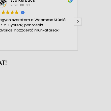
Éva Korbács
A bol
2026-08-03
2026-
agyon szeretem a Webmaxx Stúdió
Gyors precíz
ft-t. Gyorsak, pontosak!
dvarias, hozzáértő munkatársak!
T!