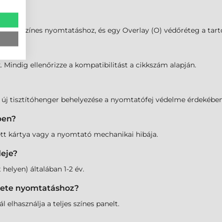
nelek a színes nyomtatáshoz, és egy Overlay (O) védőréteg a tart
 Mindig ellenőrizze a kompatibilitást a cikkszám alapján.
z új tisztítóhenger behelyezése a nyomtatófej védelme érdekében
ben?
ett kártya vagy a nyomtató mechanikai hibája.
deje?
 helyen) általában 1-2 év.
ekete nyomtatáshoz?
elhasználja a teljes színes panelt.