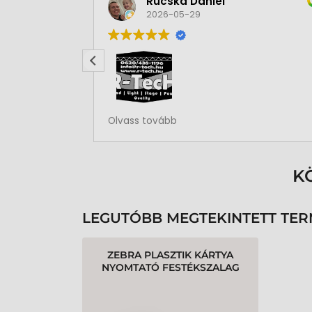
Rucska Dániel
2026-05-29
Rendben volt a rendelésem
Olvass tovább
K
LEGUTÓBB MEGTEKINTETT TE
ZEBRA PLASZTIK KÁRTYA
NYOMTATÓ FESTÉKSZALAG
ZXP3 - 500 OLDAL, FEKETE