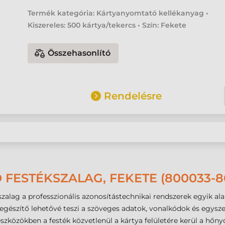
Termék kategória: Kártyanyomtató kellékanyag •
Kiszereles: 500 kártya/tekercs • Szín: Fekete
Összehasonlító
Rendelésre
FESTÉKSZALAG, FEKETE (800033-8
lag a professzionális azonosítástechnikai rendszerek egyik alap
gészítő lehetővé teszi a szöveges adatok, vonalkódok és egyszer
zközökben a festék közvetlenül a kártya felületére kerül a hőny