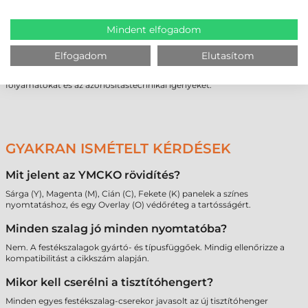
Nagyobb volumenű igény esetén személyre szabott ajánlatok kérhetők,
amelyek illeszkednek a vállalati költségkerethez és a technikai
Mindent elfogadom
elvárásokhoz. Amennyiben a feladat komplexitása indokolja, a
plasztik
kártya nyomtatás
szolgáltatás keretében készre gyártott,
megszemélyesített kártyák szállítása is megoldható. A szakmai
Elfogadom
Elutasítom
konzultáció biztosítja, hogy a kiválasztott
kártyanyomtató festékszalag
hosszú távon is hatékonyan és hiba mentesen szolgálja az üzleti
folyamatokat és az azonosítástechnikai igényeket.
GYAKRAN ISMÉTELT KÉRDÉSEK
Mit jelent az YMCKO rövidítés?
Sárga (Y), Magenta (M), Cián (C), Fekete (K) panelek a színes
nyomtatáshoz, és egy Overlay (O) védőréteg a tartósságért.
Minden szalag jó minden nyomtatóba?
Nem. A festékszalagok gyártó- és típusfüggőek. Mindig ellenőrizze a
kompatibilitást a cikkszám alapján.
Mikor kell cserélni a tisztítóhengert?
Minden egyes festékszalag-cserekor javasolt az új tisztítóhenger