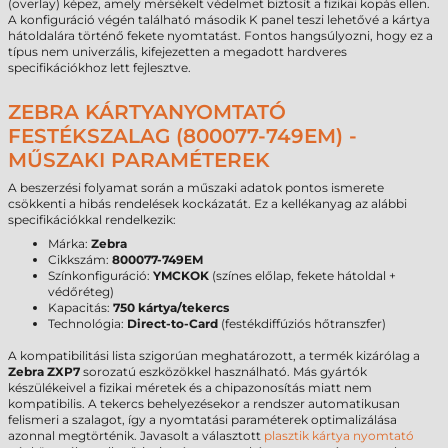
(overlay) képez, amely mérsékelt védelmet biztosít a fizikai kopás ellen.
A konfiguráció végén található második K panel teszi lehetővé a kártya
hátoldalára történő fekete nyomtatást. Fontos hangsúlyozni, hogy ez a
típus nem univerzális, kifejezetten a megadott hardveres
specifikációkhoz lett fejlesztve.
ZEBRA KÁRTYANYOMTATÓ
FESTÉKSZALAG (800077-749EM) -
MŰSZAKI PARAMÉTEREK
A beszerzési folyamat során a műszaki adatok pontos ismerete
csökkenti a hibás rendelések kockázatát. Ez a kellékanyag az alábbi
specifikációkkal rendelkezik:
Márka:
Zebra
Cikkszám:
800077-749EM
Színkonfiguráció:
YMCKOK
(színes előlap, fekete hátoldal +
védőréteg)
Kapacitás:
750 kártya/tekercs
Technológia:
Direct-to-Card
(festékdiffúziós hőtranszfer)
A kompatibilitási lista szigorúan meghatározott, a termék kizárólag a
Zebra
ZXP7
sorozatú eszközökkel használható. Más gyártók
készülékeivel a fizikai méretek és a chipazonosítás miatt nem
kompatibilis. A tekercs behelyezésekor a rendszer automatikusan
felismeri a szalagot, így a nyomtatási paraméterek optimalizálása
azonnal megtörténik. Javasolt a választott
plasztik kártya nyomtató