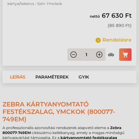
kártya/tekercs • Szín: Ymckok
67 630 Ft
nettó
(
85 890 Ft
)
Rendelésre
db
LEÍRÁS
PARAMÉTEREK
GYIK
ZEBRA KÁRTYANYOMTATÓ
FESTÉKSZALAG, YMCKOK (800077-
749EM)
A professzionális azonosítási rendszerek alapvető eleme a
Zebra
800077-749EM
cikkszámú kellékanyag, amely a magas minőségű
kártyagyártást támogatja. Ez a
kártyanyomtató festékszalag