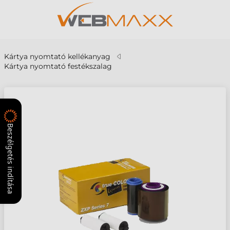
Kártya nyomtató kellékanyag
Kártya nyomtató festékszalag
Beszélgetés indítása