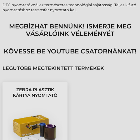
DTC nyomtatóknál ez természetes technológiai sajátosság. Teljes kifutó
nyomtatáshoz retransfer nyomtató kell.
MEGBÍZHAT BENNÜNK! ISMERJE MEG
VÁSÁRLÓINK VÉLEMÉNYÉT
KÖVESSE BE YOUTUBE CSATORNÁNKAT!
LEGUTÓBB MEGTEKINTETT TERMÉKEK
ZEBRA PLASZTIK
KÁRTYA NYOMTATÓ
FESTÉKSZALAG ZXP7 -
750 OLDAL, YMCKOK