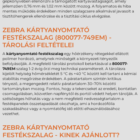
gépkönyvében ellenőrizni a támogatott kártyavastagságot, amely
jellemzően 0,76 mm és 1,02 mm között mozog. A folyamatos és hiba
mentes működés érdekében minden szalagcsere alkalmával javasolt a
tisztítóhengerek ellenőrzése és a tisztítási ciklus elvégzése.
ZEBRA KÁRTYANYOMTATÓ
FESTÉKSZALAG (800077-749EM) -
TÁROLÁSI FELTÉTELEI
A
kártyanyomtató festékszalag
egy hőérzékeny rétegekkel ellátott
polimer hordozó, amelynek minőségét a környezeti tényezők
befolyásolják. A megfelelő tárolási protokoll betartásával a
800077-
749EM
szalag 1-2 évig őrzi meg technikai paramétereit. A tárolásra
kijelölt helyiség hőmérsékletét 5 °C és +40 °C között kell tartani a kémiai
stabilitás megőrzése érdekében. A páratartalom szintén kritikus
tényező, a megengedett relatív páratartalom 30–70% közötti
tartományban mozog. Fontos, hogy a tekercseket az eredeti, bontatlan
csomagolásban, közvetlen napfénytől és portól védett helyen tárolják. A
szélsőséges hőhatás vagy a nem megfelelő nedvességtartalom a
festékpanelek összetapadását okozhatja, ami a hordozófólia
szakadásához vagy a nyomtatófej idő előtti elhasználódásához
vezethet.
ZEBRA KÁRTYANYOMTATÓ
FESTÉKSZALAG - KINEK AJÁNLOTT?