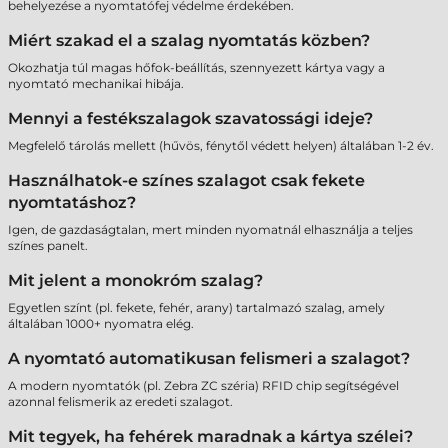
behelyezése a nyomtatófej védelme érdekében.
Miért szakad el a szalag nyomtatás közben?
Okozhatja túl magas hőfok-beállítás, szennyezett kártya vagy a
nyomtató mechanikai hibája.
Mennyi a festékszalagok szavatossági ideje?
Megfelelő tárolás mellett (hűvös, fénytől védett helyen) általában 1-2 év.
Használhatok-e színes szalagot csak fekete
nyomtatáshoz?
Igen, de gazdaságtalan, mert minden nyomatnál elhasználja a teljes
színes panelt.
Mit jelent a monokróm szalag?
Egyetlen színt (pl. fekete, fehér, arany) tartalmazó szalag, amely
általában 1000+ nyomatra elég.
A nyomtató automatikusan felismeri a szalagot?
A modern nyomtatók (pl. Zebra ZC széria) RFID chip segítségével
azonnal felismerik az eredeti szalagot.
Mit tegyek, ha fehérek maradnak a kártya szélei?