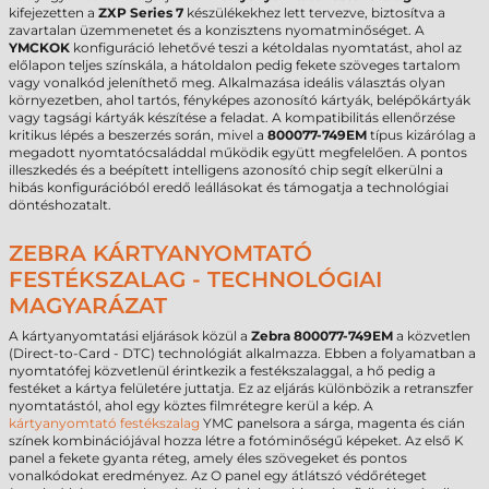
kifejezetten a
ZXP Series 7
készülékekhez lett tervezve, biztosítva a
zavartalan üzemmenetet és a konzisztens nyomatminőséget. A
YMCKOK
konfiguráció lehetővé teszi a kétoldalas nyomtatást, ahol az
előlapon teljes színskála, a hátoldalon pedig fekete szöveges tartalom
vagy vonalkód jeleníthető meg. Alkalmazása ideális választás olyan
környezetben, ahol tartós, fényképes azonosító kártyák, belépőkártyák
vagy tagsági kártyák készítése a feladat. A kompatibilitás ellenőrzése
kritikus lépés a beszerzés során, mivel a
800077-749EM
típus kizárólag a
megadott nyomtatócsaláddal működik együtt megfelelően. A pontos
illeszkedés és a beépített intelligens azonosító chip segít elkerülni a
hibás konfigurációból eredő leállásokat és támogatja a technológiai
döntéshozatalt.
ZEBRA KÁRTYANYOMTATÓ
FESTÉKSZALAG - TECHNOLÓGIAI
MAGYARÁZAT
A kártyanyomtatási eljárások közül a
Zebra
800077-749EM
a közvetlen
(Direct-to-Card - DTC) technológiát alkalmazza. Ebben a folyamatban a
nyomtatófej közvetlenül érintkezik a festékszalaggal, a hő pedig a
festéket a kártya felületére juttatja. Ez az eljárás különbözik a retranszfer
nyomtatástól, ahol egy köztes filmrétegre kerül a kép. A
kártyanyomtató festékszalag
YMC panelsora a sárga, magenta és cián
színek kombinációjával hozza létre a fotóminőségű képeket. Az első K
panel a fekete gyanta réteg, amely éles szövegeket és pontos
vonalkódokat eredményez. Az O panel egy átlátszó védőréteget