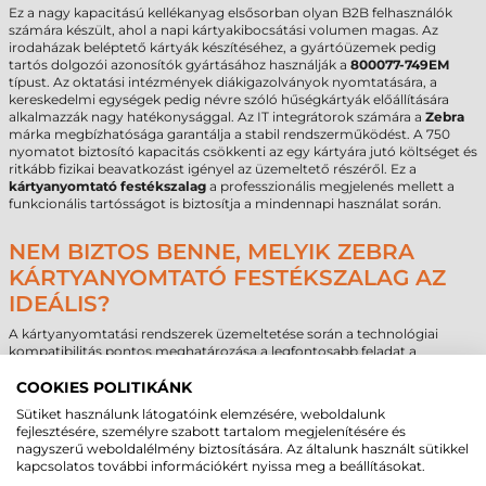
Ez a nagy kapacitású kellékanyag elsősorban olyan B2B felhasználók
számára készült, ahol a napi kártyakibocsátási volumen magas. Az
irodaházak beléptető kártyák készítéséhez, a gyártóüzemek pedig
tartós dolgozói azonosítók gyártásához használják a
800077-749EM
típust. Az oktatási intézmények diákigazolványok nyomtatására, a
kereskedelmi egységek pedig névre szóló hűségkártyák előállítására
alkalmazzák nagy hatékonysággal. Az IT integrátorok számára a
Zebra
márka megbízhatósága garantálja a stabil rendszerműködést. A 750
nyomatot biztosító kapacitás csökkenti az egy kártyára jutó költséget és
ritkább fizikai beavatkozást igényel az üzemeltető részéről. Ez a
kártyanyomtató festékszalag
a professzionális megjelenés mellett a
funkcionális tartósságot is biztosítja a mindennapi használat során.
NEM BIZTOS BENNE, MELYIK ZEBRA
KÁRTYANYOMTATÓ FESTÉKSZALAG AZ
IDEÁLIS?
A kártyanyomtatási rendszerek üzemeltetése során a technológiai
kompatibilitás pontos meghatározása a legfontosabb feladat a
hatékonyság fenntartásához. Amennyiben kérdés merül fel a
800077-
749EM
cikkszámú termék és a meglévő géppark technikai
COOKIES POLITIKÁNK
illeszkedésével kapcsolatban, vegye fel a kapcsolatot a szakértői
Sütiket használunk látogatóink elemzésére, weboldalunk
csapattal. Tapasztalt mérnöki szemléletű kollégák segítenek a
fejlesztésére, személyre szabott tartalom megjelenítésére és
nyomtatási technológia, a panelkonfiguráció és a kapacitás szerinti
nagyszerű weboldalélmény biztosítására. Az általunk használt sütikkel
legmegfelelőbb megoldás kiválasztásában, támogatva a B2B beszerzési
kapcsolatos további információkért nyissa meg a beállításokat.
folyamatokat.