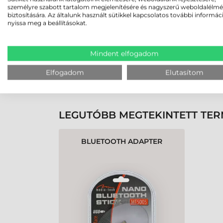
személyre szabott tartalom megjelenítésére és nagyszerű weboldalélm
biztosítására. Az általunk használt sütikkel kapcsolatos további informác
nyissa meg a beállításokat.
Rendben volt a rendelésem
Olvass tovább
Mindent elfogadom
Elfogadom
Elutasítom
K
LEGUTÓBB MEGTEKINTETT TE
BLUETOOTH ADAPTER