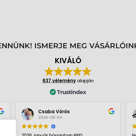
ENNÜNK! ISMERJE MEG VÁSÁRLÓIN
KIVÁLÓ
637 vélemény
alapján
Csaba Vörös
2026-08-04
2026. január hónapban RFID
N