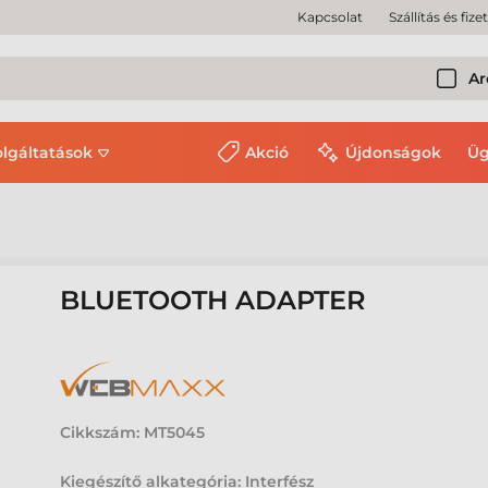
Kapcsolat
Szállítás és fize
Ar
olgáltatások
Akció
Újdonságok
Üg
BLUETOOTH ADAPTER
Cikkszám:
MT5045
Kiegészítő alkategória: Interfész