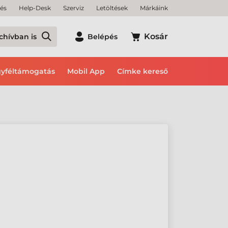
tés
Help-Desk
Szerviz
Letöltések
Márkáink
Kosár
chívban is
Belépés
yféltámogatás
Mobil App
Címke kereső