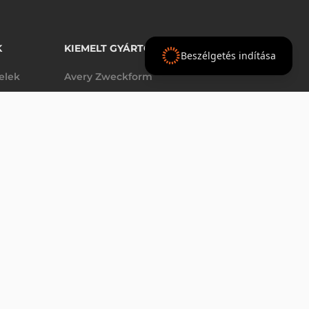
K
KIEMELT GYÁRTÓINK
Beszélgetés indítása
telek
Avery Zweckform
Datalogic
elek
Epson
VÁSÁRLÁS
db
Godex
Tezeko
g
TSC
Zebra