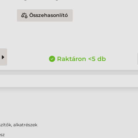
Összehasonlító
Raktáron <5 db
zítők, alkatrészek
ész