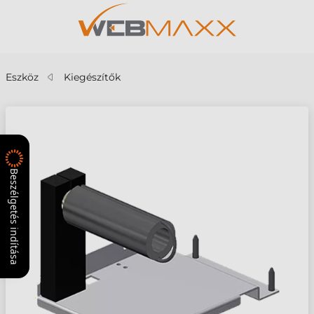
Eszköz
Kiegészítők
Beszélgetés indítása