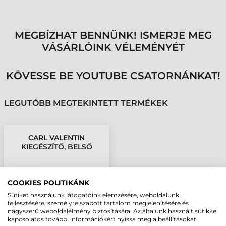
MEGBÍZHAT BENNÜNK! ISMERJE MEG
VÁSÁRLÓINK VÉLEMÉNYÉT
KÖVESSE BE YOUTUBE CSATORNÁNKAT!
LEGUTÓBB MEGTEKINTETT TERMÉKEK
CARL VALENTIN
KIEGÉSZÍTŐ, BELSŐ
FELCSÉVÉLŐ EGYSÉG
(CÍMKÉKHEZ), VITA V
COOKIES POLITIKÁNK
Sütiket használunk látogatóink elemzésére, weboldalunk
fejlesztésére, személyre szabott tartalom megjelenítésére és
nagyszerű weboldalélmény biztosítására. Az általunk használt sütikkel
kapcsolatos további információkért nyissa meg a beállításokat.