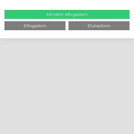
Mindent elfogadom
Elfogadom
Elutasítom