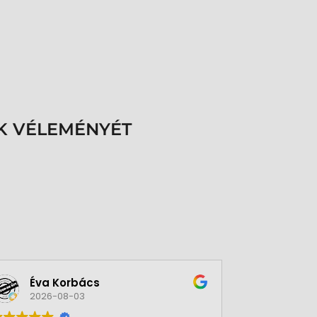
K VÉLEMÉNYÉT
Éva Korbács
A bol
2026-08-03
2026-