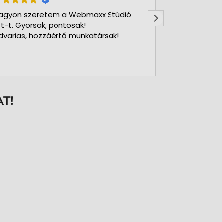
agyon szeretem a Webmaxx Stúdió
Gyors precíz
ft-t. Gyorsak, pontosak!
dvarias, hozzáértő munkatársak!
T!