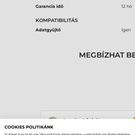
Garancia idő
12 hó
KOMPATIBILITÁS
Adatgyűjtő
Igen
MEGBÍZHAT B
Rucska Dániel
2026-05-29
COOKIES POLITIKÁNK
Sütiket használunk látogatóink elemzésére, weboldalunk fejlesztésére,