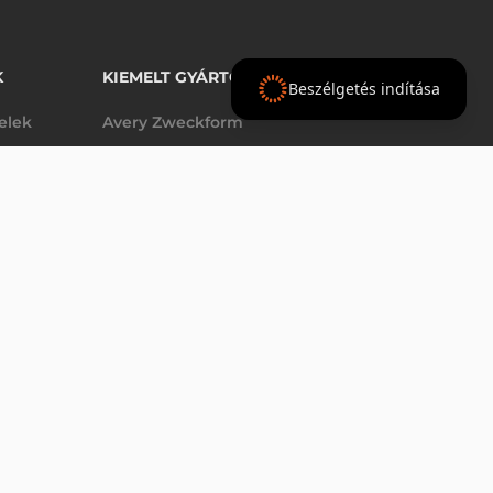
K
KIEMELT GYÁRTÓINK
Beszélgetés indítása
telek
Avery Zweckform
Datalogic
elek
Epson
VÁSÁRLÁS
db
Godex
Tezeko
g
TSC
Zebra