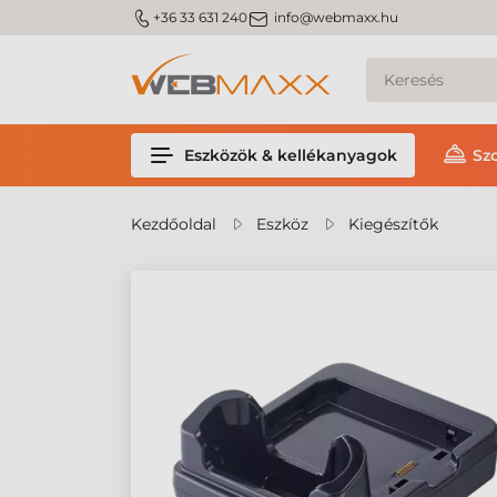
m_phone
m_email
+36 33 631 240
info@webmaxx.hu
Eszközök & kellékanyagok
Sz
Kezdőoldal
Eszköz
Kiegészítők