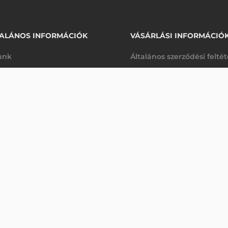
ALÁNOS INFORMÁCIÓK
VÁSÁRLÁSI INFORMÁCIÓ
unk
Általános szerződési felté
rhetőségek
Adatkezelési tájékoztató
62 270 Ft
CIPHERLAB KOMMUNIKÁCIÓS DOKKOLÓ ÉS TÖLTŐ, RS36 (MICRO-USB KÁBELLEL, EU-ADAPTER)
nettó
arancia
Szállítási és fizetési feltét
sre
(
79 083 Ft
)
K
Jogi nyilatkozat
káink
Elállás a szerződéstől
k végleges törlése
Utalásos fizetési lehetősé
p-Desk
Legyen viszonteladónk