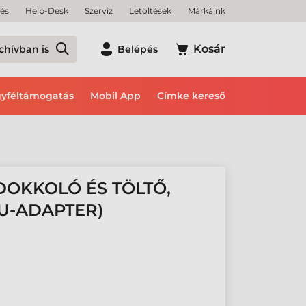
tés
Help-Desk
Szerviz
Letöltések
Márkáink
Kosár
chívban is
Belépés
yféltámogatás
Mobil App
Címke kereső
OKKOLÓ ÉS TÖLTŐ,
EU-ADAPTER)