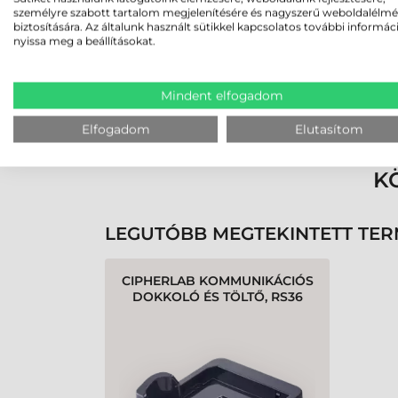
személyre szabott tartalom megjelenítésére és nagyszerű weboldalélm
biztosítására. Az általunk használt sütikkel kapcsolatos további informác
nyissa meg a beállításokat.
Mindent elfogadom
Rendben volt a rendelésem
Olvass tovább
Elfogadom
Elutasítom
K
LEGUTÓBB MEGTEKINTETT TE
CIPHERLAB KOMMUNIKÁCIÓS
DOKKOLÓ ÉS TÖLTŐ, RS36
(MICRO-USB KÁBELLEL, EU-
ADAPTER)