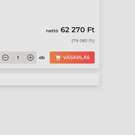
62 270 Ft
nettó
(
79 083 Ft
)
VÁSÁRLÁS
db