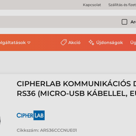
Kapcsolat
Szállítás és fize
Ar
olgáltatások
Akció
Újdonságok
Üg
CIPHERLAB KOMMUNIKÁCIÓS D
RS36 (MICRO-USB KÁBELLEL, 
Cikkszám:
ARS36CCCNUE01