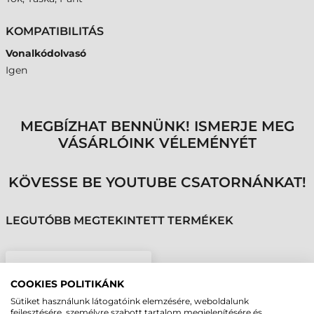
KOMPATIBILITÁS
Vonalkódolvasó
Igen
MEGBÍZHAT BENNÜNK! ISMERJE MEG
VÁSÁRLÓINK VÉLEMÉNYÉT
KÖVESSE BE YOUTUBE CSATORNÁNKAT!
LEGUTÓBB MEGTEKINTETT TERMÉKEK
DATALOGIC KÉZRE
RÖGZÍTHETŐ TARTÓ,
COOKIES POLITIKÁNK
JOBB KEZES,
Sütiket használunk látogatóink elemzésére, weboldalunk
INDÍTÓVAL, ÁLLÍTHATÓ
fejlesztésére, személyre szabott tartalom megjelenítésére és