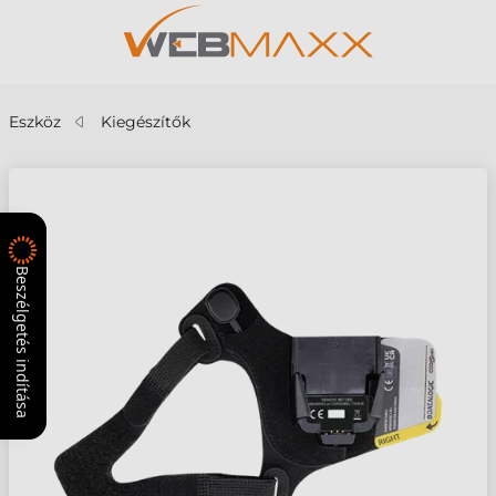
Eszköz
Kiegészítők
Beszélgetés indítása