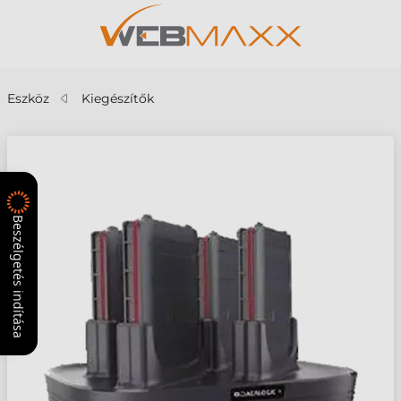
Eszköz
Kiegészítők
Beszélgetés indítása