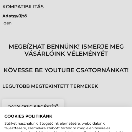
KOMPATIBILITÁS
Adatgyűjtő
Igen
MEGBÍZHAT BENNÜNK! ISMERJE MEG
VÁSÁRLÓINK VÉLEMÉNYÉT
KÖVESSE BE YOUTUBE CSATORNÁNKAT!
LEGUTÓBB MEGTEKINTETT TERMÉKEK
DATALOGIC KIEGÉSZÍTŐ
TÖLTŐ, MEMOR 12/17, 4
COOKIES POLITIKÁNK
AKKUMULÁTOR
RÉSZÉRE
Sütiket használunk látogatóink elemzésére, weboldalunk
fejlesztésére, személyre szabott tartalom megjelenítésére és