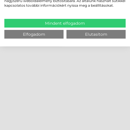
nagyszerű weboldalélmény biztosítására. Az általunk használt sütikkel
kapcsolatos további információkért nyissa meg a beállításokat.
Mindent elfogadom
Elfogadom
Elutasítom