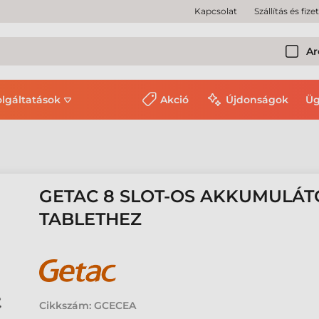
Kapcsolat
Szállítás és fize
Ar
olgáltatások
Akció
Újdonságok
Üg
GETAC 8 SLOT-OS AKKUMULÁT
TABLETHEZ
Cikkszám:
GCECEA