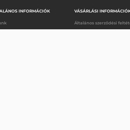
ALÁNOS INFORMÁCIÓK
VÁSÁRLÁSI INFORMÁCIÓ
unk
Általános szerződési felté
rhetőségek
Adatkezelési tájékoztató
437 040 Ft
GETAC 8 SLOT-OS AKKUMULÁTOR TÖLTŐ K120 TABLETHEZ
nettó
arancia
Szállítási és fizetési feltét
re
(
555 041 Ft
)
K
Jogi nyilatkozat
káink
Elállás a szerződéstől
k végleges törlése
Utalásos fizetési lehetősé
p-Desk
Legyen viszonteladónk