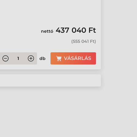
437 040 Ft
nettó
(
555 041 Ft
)
VÁSÁRLÁS
db