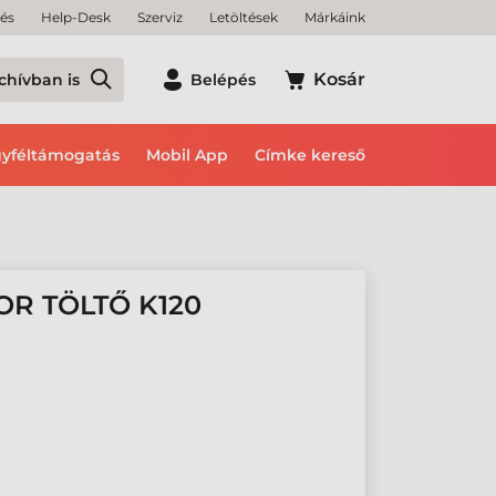
tés
Help-Desk
Szerviz
Letöltések
Márkáink
Kosár
chívban is
Belépés
yféltámogatás
Mobil App
Címke kereső
OR TÖLTŐ K120