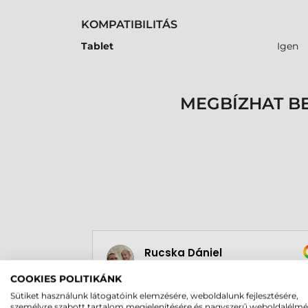
KOMPATIBILITÁS
Tablet
Igen
MEGBÍZHAT B
Rucska Dániel
2026-05-29
COOKIES POLITIKÁNK
Sütiket használunk látogatóink elemzésére, weboldalunk fejlesztésére,
személyre szabott tartalom megjelenítésére és nagyszerű weboldalélm