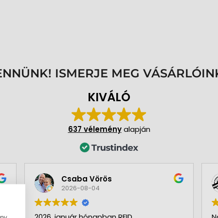
ENNÜNK! ISMERJE MEG VÁSÁRLÓIN
KIVÁLÓ
637 vélemény
alapján
Csaba Vörös
2026-08-04
2026. január hónapban RFID
N
ény