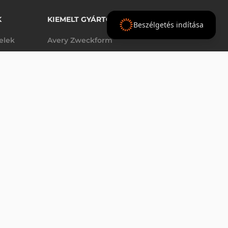
K
KIEMELT GYÁRTÓINK
Beszélgetés indítása
telek
Avery Zweckform
Datalogic
elek
Epson
VÁSÁRLÁS
db
Godex
Tezeko
g
TSC
Zebra