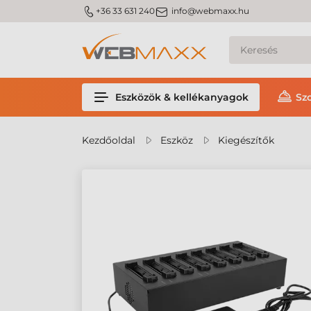
m_phone
m_email
+36 33 631 240
info@webmaxx.hu
Eszközök & kellékanyagok
Sz
Kezdőoldal
Eszköz
Kiegészítők