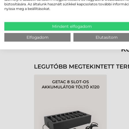
biztosítására. Az általunk használt sütikkel kapcsolatos további informác
nyissa meg a beállításokat.
Rendben volt a rendelésem
Olvass tovább
Mindent elfogadom
Elfogadom
Elutasítom
K
LEGUTÓBB MEGTEKINTETT TE
GETAC 8 SLOT-OS
AKKUMULÁTOR TÖLTŐ K120
TABLETHEZ