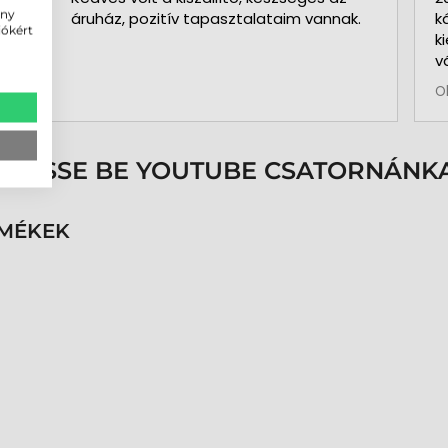
ény
áruház, pozitív tapasztalataim vannak.
k
iókért
k
v
b
O
a
k
p
s
ÖVESSE BE YOUTUBE CSATORNÁNKA
é
h
n
RMÉKEK
v
k
k
p
K