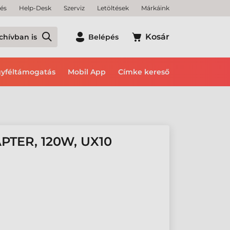
tés
Help-Desk
Szerviz
Letöltések
Márkáink
Kosár
chívban is
Belépés
yféltámogatás
Mobil App
Címke kereső
PTER, 120W, UX10