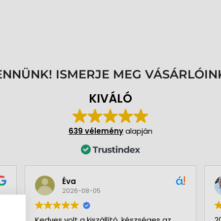
ENNÜNK! ISMERJE MEG VÁSÁRLÓIN
KIVÁLÓ
639 vélemény
alapján
Éva
2026-08-05
Kedves volt a kiszállító, készséges az
2