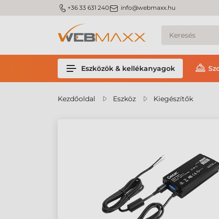
m_phone
m_email
+36 33 631 240
info@webmaxx.hu
Eszközök & kellékanyagok
Sz
Kezdőoldal
Eszköz
Kiegészítők