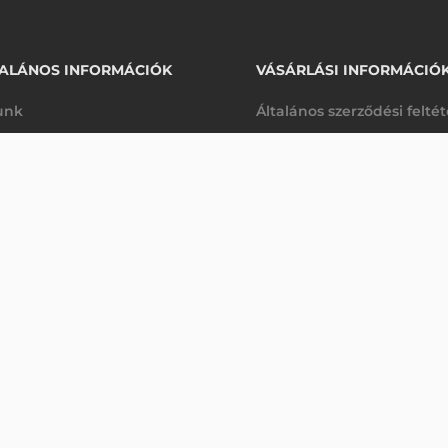
ALÁNOS INFORMÁCIÓK
VÁSÁRLÁSI INFORMÁCIÓ
unk
Általános szerződési felté
rhetőségek
Adatkezelési tájékoztató
43 670 Ft
ER, 120W, UX10
nettó
arancia
Szállítási és fizetési feltét
anap
(
55 461 Ft
)
K
Jogi nyilatkozat
káink
Elállás a szerződéstől
k végleges törlése
Utalásos fizetési lehetősé
p-Desk
Legyen viszonteladónk