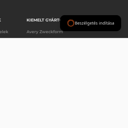
K
KIEMELT GYÁRTÓINK
Beszélgetés indítása
telek
Avery Zweckform
Datalogic
elek
Epson
VÁSÁRLÁS
db
Godex
Tezeko
g
TSC
Zebra