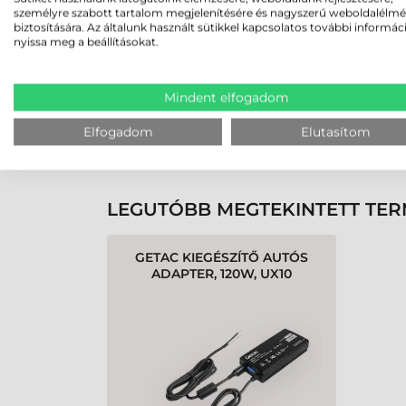
személyre szabott tartalom megjelenítésére és nagyszerű weboldalélm
biztosítására. Az általunk használt sütikkel kapcsolatos további informác
nyissa meg a beállításokat.
Rendben volt a rendelésem
Olvass tovább
Mindent elfogadom
Elfogadom
Elutasítom
K
LEGUTÓBB MEGTEKINTETT TE
GETAC KIEGÉSZÍTŐ AUTÓS
ADAPTER, 120W, UX10