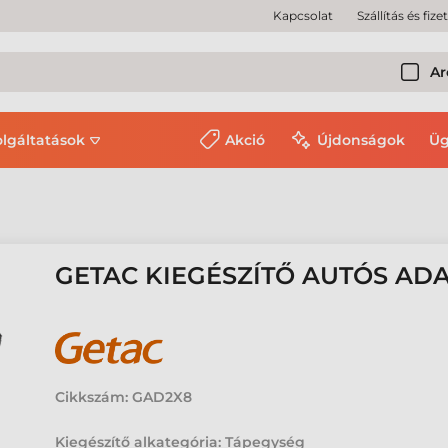
Kapcsolat
Szállítás és fize
Ar
olgáltatások
Akció
Újdonságok
Üg
GETAC KIEGÉSZÍTŐ AUTÓS ADA
Cikkszám:
GAD2X8
Kiegészítő alkategória: Tápegység