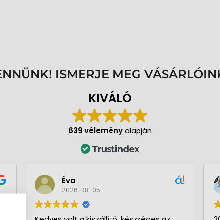
ENNÜNK! ISMERJE MEG VÁSÁRLÓIN
KIVÁLÓ
639 vélemény
alapján
Éva
2026-08-05
Kedves volt a kiszállító, készséges az
2