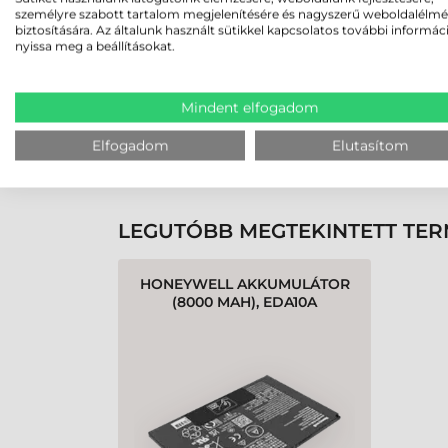
személyre szabott tartalom megjelenítésére és nagyszerű weboldalélm
biztosítására. Az általunk használt sütikkel kapcsolatos további informác
nyissa meg a beállításokat.
Rendben volt a rendelésem
Olvass tovább
Mindent elfogadom
Elfogadom
Elutasítom
K
LEGUTÓBB MEGTEKINTETT TE
HONEYWELL AKKUMULÁTOR
(8000 MAH), EDA10A
TABLETHEZ