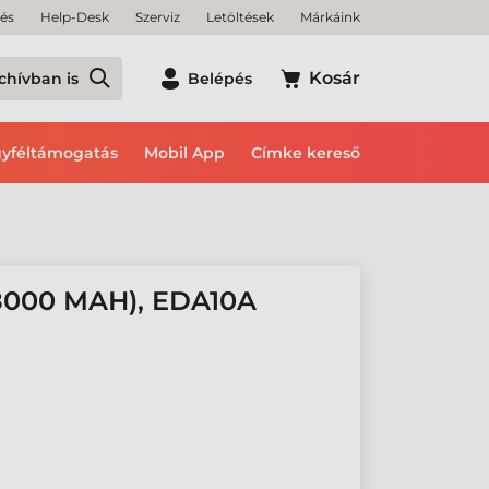
tés
Help-Desk
Szerviz
Letöltések
Márkáink
Kosár
chívban is
Belépés
yféltámogatás
Mobil App
Címke kereső
00 MAH), EDA10A