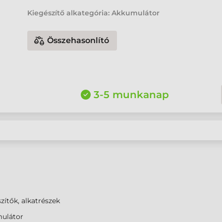
Kiegészítő alkategória: Akkumulátor
Összehasonlító
3-5 munkanap
zítők, alkatrészek
ulátor