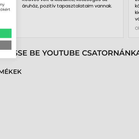
ény
áruház, pozitív tapasztalataim vannak.
k
iókért
k
v
b
O
a
k
p
s
ÖVESSE BE YOUTUBE CSATORNÁNKA
é
h
n
RMÉKEK
v
k
k
p
K