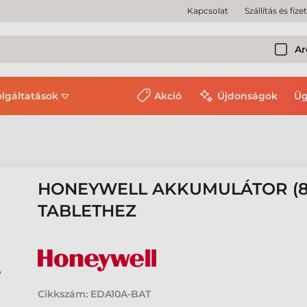
Kapcsolat
Szállítás és fize
Ar
olgáltatások
Akció
Újdonságok
Üg
HONEYWELL AKKUMULÁTOR (80
TABLETHEZ
Cikkszám:
EDA10A-BAT