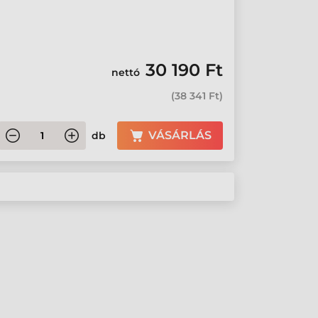
30 190 Ft
nettó
(
38 341 Ft
)
VÁSÁRLÁS
db