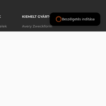
K
KIEMELT GYÁRTÓINK
Beszélgetés indítása
telek
Avery Zweckform
Datalogic
elek
Epson
VÁSÁRLÁS
db
Godex
Tezeko
g
TSC
Zebra