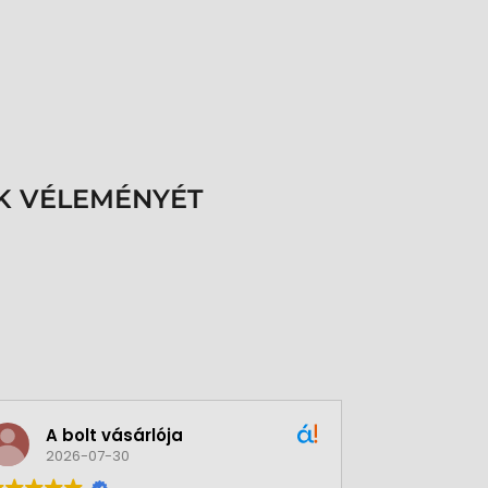
K VÉLEMÉNYÉT
A bolt vásárlója
Green
2026-07-30
2026-