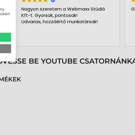
Nagyon szeretem a Webmaxx Stúdió
G
ény
iókért
Kft-t. Gyorsak, pontosak!
Udvarias, hozzáértő munkatársak!
ÖVESSE BE YOUTUBE CSATORNÁNKA
RMÉKEK