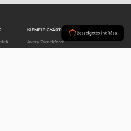
K
KIEMELT GYÁRTÓINK
Beszélgetés indítása
telek
Avery Zweckform
Datalogic
elek
Epson
VÁSÁRLÁS
db
Godex
Tezeko
g
TSC
Zebra