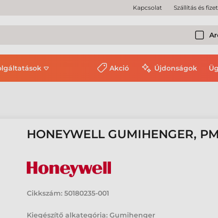
Kapcsolat
Szállítás és fize
Ar
olgáltatások
Akció
Újdonságok
Üg
HONEYWELL GUMIHENGER, P
Cikkszám:
50180235-001
Kiegészítő alkategória: Gumihenger