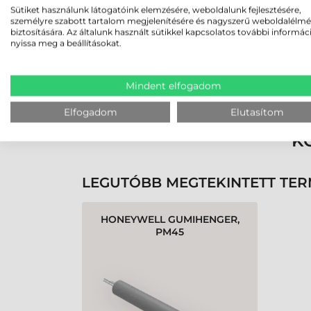
Sütiket használunk látogatóink elemzésére, weboldalunk fejlesztésére,
személyre szabott tartalom megjelenítésére és nagyszerű weboldalélm
biztosítására. Az általunk használt sütikkel kapcsolatos további informác
nyissa meg a beállításokat.
Rendben volt a rendelésem
Olvass tovább
Mindent elfogadom
Elfogadom
Elutasítom
K
LEGUTÓBB MEGTEKINTETT TE
HONEYWELL GUMIHENGER,
PM45