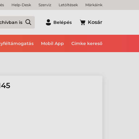
tés
Help-Desk
Szerviz
Letöltések
Márkáink
Kosár
chívban is
Belépés
yféltámogatás
Mobil App
Címke kereső
M45