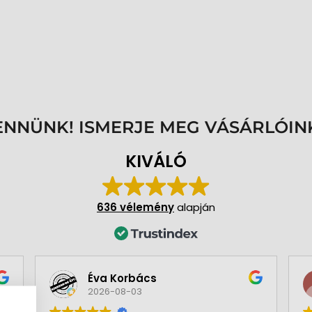
ENNÜNK! ISMERJE MEG VÁSÁRLÓIN
KIVÁLÓ
636 vélemény
alapján
Éva Korbács
2026-08-03