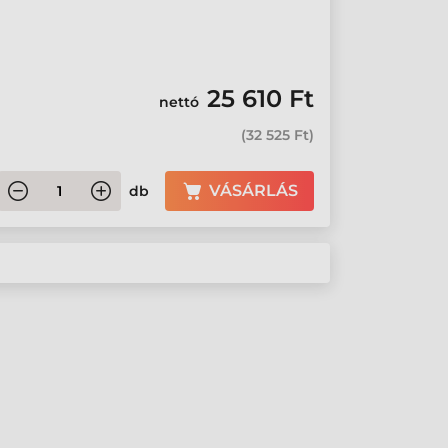
25 610 Ft
nettó
(
32 525 Ft
)
VÁSÁRLÁS
db