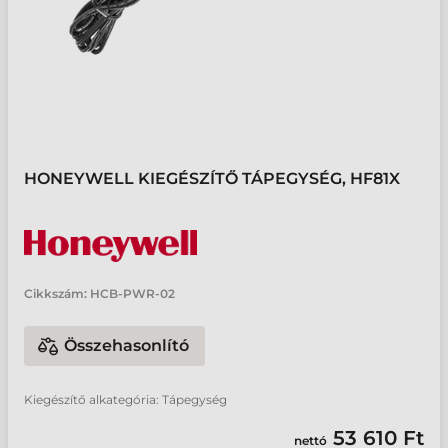
HONEYWELL KIEGÉSZÍTŐ TÁPEGYSÉG, HF81X
Cikkszám:
HCB-PWR-02
Összehasonlító
Kiegészítő alkategória: Tápegység
53 610 Ft
nettó