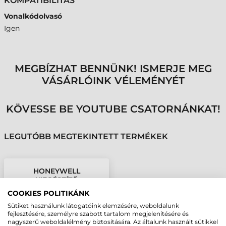
KOMPATIBILITÁS
Vonalkódolvasó
Igen
MEGBÍZHAT BENNÜNK! ISMERJE MEG
VÁSÁRLÓINK VÉLEMÉNYÉT
KÖVESSE BE YOUTUBE CSATORNÁNKAT!
LEGUTÓBB MEGTEKINTETT TERMÉKEK
HONEYWELL
KIEGÉSZÍTŐ
TÁPEGYSÉG, HF81X
COOKIES POLITIKÁNK
Sütiket használunk látogatóink elemzésére, weboldalunk
fejlesztésére, személyre szabott tartalom megjelenítésére és
nagyszerű weboldalélmény biztosítására. Az általunk használt sütikkel