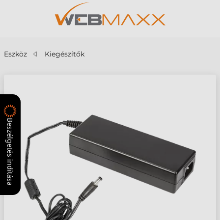
Eszköz
Kiegészítők
Beszélgetés indítása