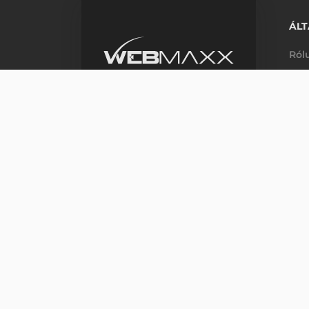
ÁLT
Ról
Elé
m_phone
MOBILIS CT60 XP KIJELZŐVÉDŐ
+36 33 631 240
Árg
H-P: 8:00-16:00
3-5 mun
GYI
m_email
info@webmaxx.hu
Már
facebook
youtube
Fió
Hel