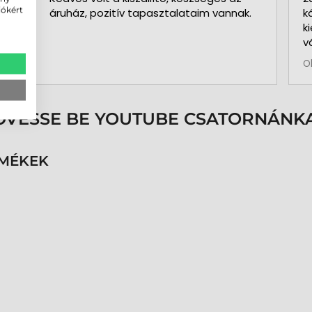
iókért
áruház, pozitív tapasztalataim vannak.
k
k
v
b
O
a
k
p
s
ÖVESSE BE YOUTUBE CSATORNÁNKA
é
h
n
RMÉKEK
v
k
k
p
K