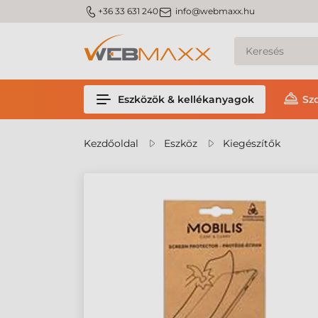
m_phone
m_email
+36 33 631 240
info@webmaxx.hu
Eszközök & kellékanyagok
Sz
Kezdőoldal
Eszköz
Kiegészítők