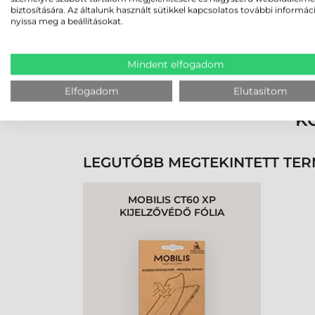
biztosítására. Az általunk használt sütikkel kapcsolatos további informác
nyissa meg a beállításokat.
Rendben volt a rendelésem
Olvass tovább
Mindent elfogadom
Elfogadom
Elutasítom
K
LEGUTÓBB MEGTEKINTETT TE
MOBILIS CT60 XP
KIJELZŐVÉDŐ FÓLIA