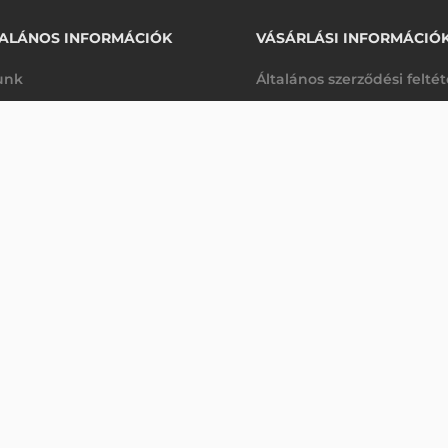
ALÁNOS INFORMÁCIÓK
VÁSÁRLÁSI INFORMÁCIÓ
unk
Általános szerződési felté
rhetőségek
Adatkezelési tájékoztató
2 660 Ft
 FÓLIA
nettó
arancia
Szállítási és fizetési feltét
kanap
(
3 378 Ft
)
K
Jogi nyilatkozat
káink
Elállás a szerződéstől
k végleges törlése
Utalásos fizetési lehetősé
p-Desk
Legyen viszonteladónk