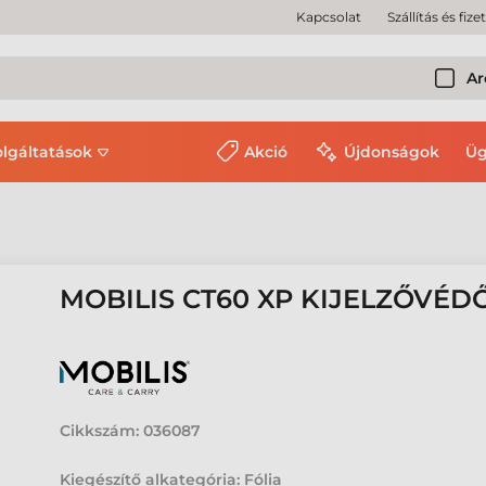
Kapcsolat
Szállítás és fize
Ar
olgáltatások
Akció
Újdonságok
Üg
MOBILIS CT60 XP KIJELZŐVÉD
Cikkszám:
036087
Kiegészítő alkategória: Fólia