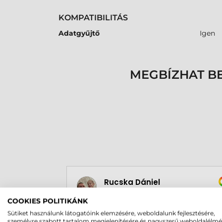
KOMPATIBILITÁS
Adatgyűjtő
Igen
MEGBÍZHAT B
Rucska Dániel
2026-05-29
COOKIES POLITIKÁNK
Sütiket használunk látogatóink elemzésére, weboldalunk fejlesztésére,
személyre szabott tartalom megjelenítésére és nagyszerű weboldalélm