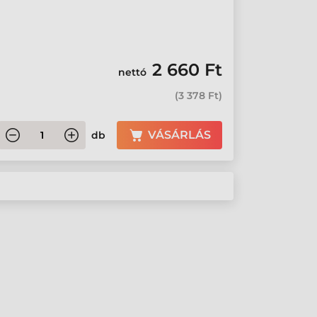
2 660 Ft
nettó
(
3 378 Ft
)
VÁSÁRLÁS
db