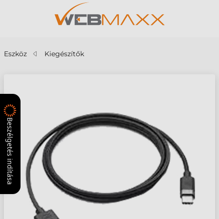
Eszköz
Kiegészítők
Beszélgetés indítása