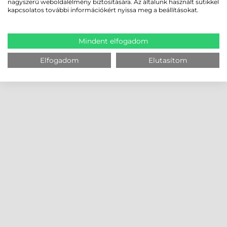
nagyszerű weboldalélmény biztosítására. Az általunk használt sütikkel
kapcsolatos további információkért nyissa meg a beállításokat.
Mindent elfogadom
Elfogadom
Elutasítom