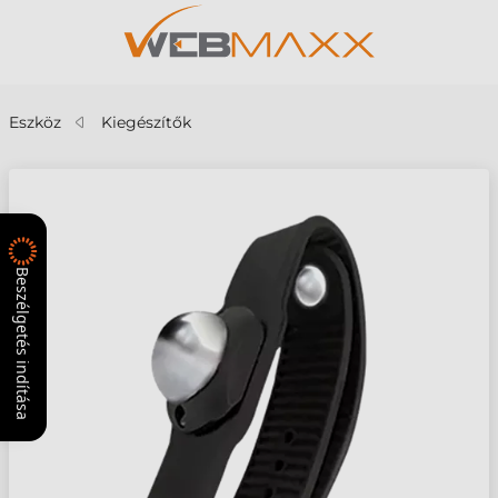
Eszköz
Kiegészítők
Beszélgetés indítása